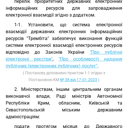
перелік пріоритетних державних електронних
інформаційних ресурсів для запровадження
електронної взаємодії згідно з додатком.
1-1. Установити, що система електронної
взаємодії державних електронних інформаційних
ресурсів "Трембіта" забезпечує виконання функцій
системи електронної взаємодії електронних ресурсів
відповідно до Законів України
"Про публічні
електронні реєстри"
,
"Про особливості надання
публічних (електронних публічних) послуг"
.
( Постанову доповнено пунктом 1-1 згідно з
Постановою КМ
№ 38 від 17.01.2023
)
2. Міністерствам, іншим центральним органам
виконавчої влади, Раді міністрів Автономної
Республіки Крим, обласним, Київській та
Севастопольській міським державним
адміністраціям:
подати протягом місяця до Державного