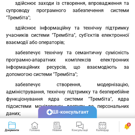
здійснює заходи із створення, впровадження та
супроводу програмного забезпечення системи
"Трембіта";
здійснює інформаційну та технічну підтримку
учасників системи "Трембіта", суб’єктів електронної
взаємодії або операторів;
забезпечує технічну та семантичну сумісність
програмно-апаратних комплексів електронних
інформаційних ресурсів, що взаємодіють за
допомогою системи "Трембіта";
забезпечує створення, модернізацію,
адміністрування, технічну підтримку та безперебійне
функціонування ядра системи "Трембіта", ядра
підсистеми моніторингу доступу до персональних
ШІ-консультант
даних;
формує та веде каталог системи "Трембіта";
0
Документи
Головна
Новини
Консультації
Календар
Сервіси
вживає заходів до захисту та зберігання