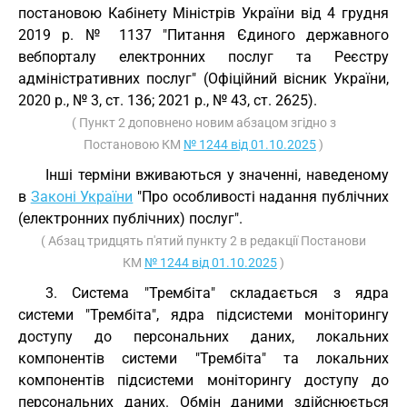
постановою Кабінету Міністрів України від 4 грудня
2019 р. № 1137 "Питання Єдиного державного
вебпорталу електронних послуг та Реєстру
адміністративних послуг" (Офіційний вісник України,
2020 р., № 3, ст. 136; 2021 р., № 43, ст. 2625).
( Пункт 2 доповнено новим абзацом згідно з
Постановою КМ
№ 1244 від 01.10.2025
)
Інші терміни вживаються у значенні, наведеному
в
Законі України
"Про особливості надання публічних
(електронних публічних) послуг".
( Абзац тридцять п'ятий пункту 2 в редакції Постанови
КМ
№ 1244 від 01.10.2025
)
3. Система "Трембіта" складається з ядра
системи "Трембіта", ядра підсистеми моніторингу
доступу до персональних даних, локальних
компонентів системи "Трембіта" та локальних
компонентів підсистеми моніторингу доступу до
персональних даних. Обмін даними здійснюється