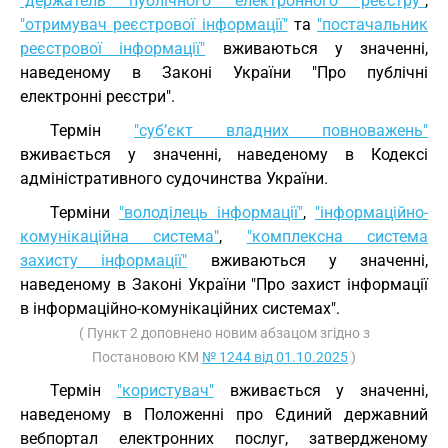
"держатель публічного електронного реєстру"
,
"отримувач реєстрової інформації"
та
"постачальник
реєстрової інформації"
вживаються у значенні,
наведеному в Законі України "Про публічні
електронні реєстри".
Термін
"суб’єкт владних повноважень"
вживається у значенні, наведеному в Кодексі
адміністративного судочинства України.
Терміни
"володілець інформації"
,
"інформаційно-
комунікаційна система"
,
"комплексна система
захисту інформації"
вживаються у значенні,
наведеному в Законі України "Про захист інформації
в інформаційно-комунікаційних системах".
( Пункт 2 доповнено новим абзацом згідно з
Постановою КМ
№ 1244 від 01.10.2025
)
Термін
"користувач"
вживається у значенні,
наведеному в Положенні про Єдиний державний
вебпортал електронних послуг, затвердженому