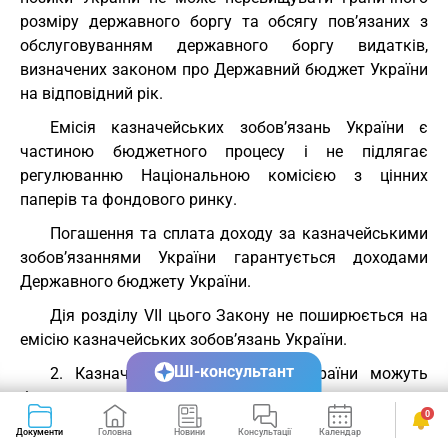
розміру державного боргу та обсягу пов’язаних з
обслуговуванням державного боргу видатків,
визначених законом про Державний бюджет України
на відповідний рік.
Емісія казначейських зобов’язань України є
частиною бюджетного процесу і не підлягає
регулюванню Національною комісією з цінних
паперів та фондового ринку.
Погашення та сплата доходу за казначейськими
зобов’язаннями України гарантується доходами
Державного бюджету України.
Дія розділу VII цього Закону не поширюється на
емісію казначейських зобов’язань України.
ШІ-консультант
2. Казначейські зобов’язання України можуть
бути:
0
1) довгостроковими - із строком обігу понад
Документи
Головна
Новини
Консультації
Календар
Сервіси