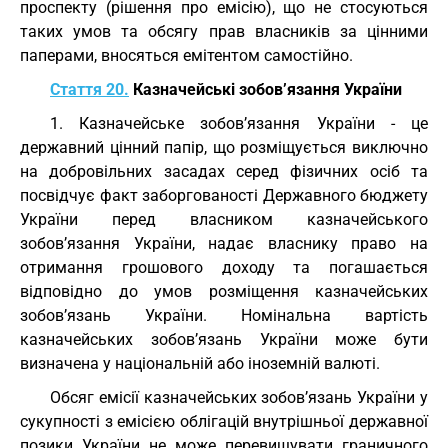
проспекту (рішення про емісію), що не стосуються
таких умов та обсягу прав власників за цінними
паперами, вносяться емітентом самостійно.
Стаття 20.
Казначейські зобов’язання України
1. Казначейське зобов’язання України - це
державний цінний папір, що розміщується виключно
на добровільних засадах серед фізичних осіб та
посвідчує факт заборгованості Державного бюджету
України перед власником казначейського
зобов’язання України, надає власнику право на
отримання грошового доходу та погашається
відповідно до умов розміщення казначейських
зобов’язань України. Номінальна вартість
казначейських зобов’язань України може бути
визначена у національній або іноземній валюті.
Обсяг емісії казначейських зобов’язань України у
сукупності з емісією облігацій внутрішньої державної
позики України не може перевищувати граничного