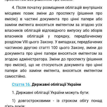
4. Після початку розміщення облігацій внутрішніх
місцевих позик зміни до проспекту (рішення про
емісію) в частині документа про цінні папери або
заміни емітента вносяться емітентом за згодою усіх
власників облігацій відповідного випуску або зборів
власників облігацій у порядку, передбаченому
розділом VIII цього Закону. У випадках, передбачених
частиною другою статті 100 цього Закону, зміни до
документа про цінні папери вносяться емітентом за
згодою адміністратора. Зміни до проспекту (рішення
про емісію), що не стосуються документа про цінні
папери або заміни емітента, вносяться емітентом
самостійно.
Стаття 16.
Державні облігації України
1. Державні облігації України можуть бути:
1) довгостроковими - із строком обігу понад
п’ять років;