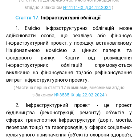
( Статтю 16 доповнено частиною чотирнадцятою
згцідно із Законом
№ 4111-IX ід 04.12.2024
)
Стаття 17.
Інфраструктурні облігації
1. Емісію інфраструктурних облігацій може
здійснювати особа, що реалізує або фінансує
інфраструктурний проект, у порядку, встановленому
Національною комісією з цінних паперів та
фондового ринку. Кошти від розміщення
інфраструктурних облігацій спрямовуються
виключно на фінансування та/або рефінансування
витрат інфраструктурного проекту.
( Частина перша статті 17 із змінами, внесеними згідно
із Законом
№ 3585-IX від 22.02.2024
)
2. Інфраструктурний проект - це проект
будівництва (реконструкції, ремонту) об’єктів у
сферах транспортної інфраструктури (доріг, мостів,
переправ тощо) та газопроводів, у сферах соціально-
культурного призначення (об’єктів охорони здоров’я,