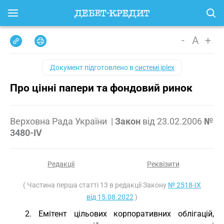
-
A
+
Документ підготовлено в
системі iplex
Про цінні папери та фондовий ринок
Верховна Рада України
|
Закон
від
23.02.2006
№
3480-IV
Редакції
Реквізити
( Частина перша статті 13 в редакції Закону
№ 2518-IX
від 15.08.2022
)
2. Емітент цільових корпоративних облігацій,