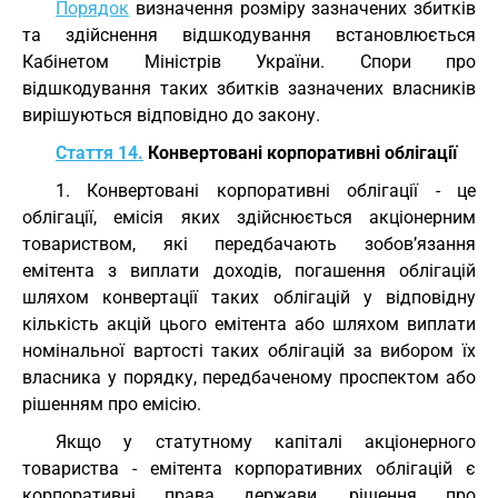
Порядок
визначення розміру зазначених збитків
та здійснення відшкодування встановлюється
Кабінетом Міністрів України. Спори про
відшкодування таких збитків зазначених власників
вирішуються відповідно до закону.
Стаття 14.
Конвертовані корпоративні облігації
1. Конвертовані корпоративні облігації - це
облігації, емісія яких здійснюється акціонерним
товариством, які передбачають зобов’язання
емітента з виплати доходів, погашення облігацій
шляхом конвертації таких облігацій у відповідну
кількість акцій цього емітента або шляхом виплати
номінальної вартості таких облігацій за вибором їх
власника у порядку, передбаченому проспектом або
рішенням про емісію.
Якщо у статутному капіталі акціонерного
товариства - емітента корпоративних облігацій є
корпоративні права держави, рішення про