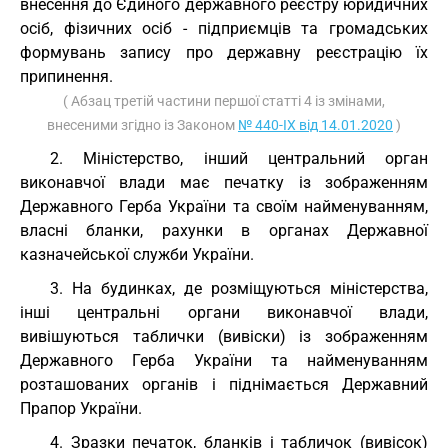
внесення до Єдиного державного реєстру юридичних
осіб, фізичних осіб - підприємців та громадських
формувань запису про державну реєстрацію їх
припинення.
( Абзац третій частини першої статті 4 із змінами,
внесеними згідно із Законом
№ 440-IX від 14.01.2020
)
2. Міністерство, інший центральний орган
виконавчої влади має печатку із зображенням
Державного Герба України та своїм найменуванням,
власні бланки, рахунки в органах Державної
казначейської служби України.
3. На будинках, де розміщуються міністерства,
інші центральні органи виконавчої влади,
вивішуються таблички (вивіски) із зображенням
Державного Герба України та найменуванням
розташованих органів і піднімається Державний
Прапор України.
4. Зразки печаток, бланків і табличок (вивісок)