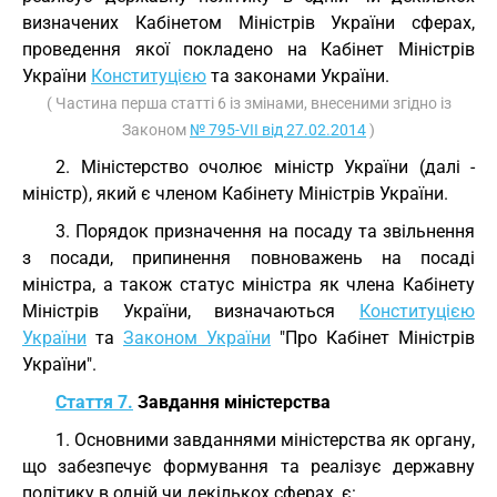
визначених Кабінетом Міністрів України сферах,
проведення якої покладено на Кабінет Міністрів
України
Конституцією
та законами України.
( Частина перша статті 6 із змінами, внесеними згідно із
Законом
№ 795-VII від 27.02.2014
)
2. Міністерство очолює міністр України (далі -
міністр), який є членом Кабінету Міністрів України.
3. Порядок призначення на посаду та звільнення
з посади, припинення повноважень на посаді
міністра, а також статус міністра як члена Кабінету
Міністрів України, визначаються
Конституцією
України
та
Законом України
"Про Кабінет Міністрів
України".
Стаття 7.
Завдання міністерства
1. Основними завданнями міністерства як органу,
що забезпечує формування та реалізує державну
політику в одній чи декількох сферах, є: