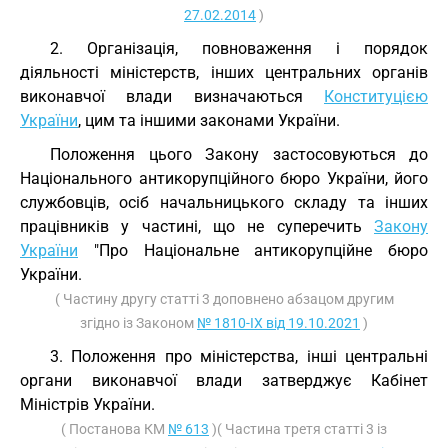
27.02.2014
)
2. Організація, повноваження і порядок
діяльності міністерств, інших центральних органів
виконавчої влади визначаються
Конституцією
України
, цим та іншими законами України.
Положення цього Закону застосовуються до
Національного антикорупційного бюро України, його
службовців, осіб начальницького складу та інших
працівників у частині, що не суперечить
Закону
України
"Про Національне антикорупційне бюро
України.
( Частину другу статті 3 доповнено абзацом другим
згідно із Законом
№ 1810-IX від 19.10.2021
)
3. Положення про міністерства, інші центральні
органи виконавчої влади затверджує Кабінет
Міністрів України.
( Постанова КМ
№ 613
)( Частина третя статті 3 із