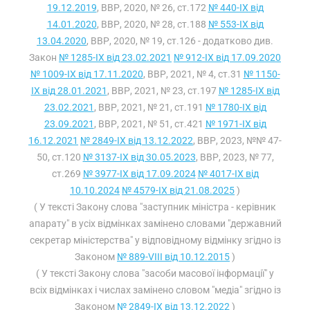
19.12.2019
, ВВР, 2020, № 26, ст.172
№ 440-IX від
14.01.2020
, ВВР, 2020, № 28, ст.188
№ 553-IX від
13.04.2020
, ВВР, 2020, № 19, ст.126 - додатково див.
Закон
№ 1285-IX від 23.02.2021
№ 912-IX від 17.09.2020
№ 1009-IX від 17.11.2020
, ВВР, 2021, № 4, ст.31
№ 1150-
IX від 28.01.2021
, ВВР, 2021, № 23, ст.197
№ 1285-IX від
23.02.2021
, ВВР, 2021, № 21, ст.191
№ 1780-IX від
23.09.2021
, ВВР, 2021, № 51, ст.421
№ 1971-IX від
16.12.2021
№ 2849-IX від 13.12.2022
, ВВР, 2023, №№ 47-
50, ст.120
№ 3137-IX від 30.05.2023
, ВВР, 2023, № 77,
ст.269
№ 3977-IX від 17.09.2024
№ 4017-IX від
10.10.2024
№ 4579-IX від 21.08.2025
)
( У тексті Закону слова "заступник міністра - керівник
апарату" в усіх відмінках замінено словами "державний
секретар міністерства" у відповідному відмінку згідно із
Законом
№ 889-VIII від 10.12.2015
)
( У тексті Закону слова "засоби масової інформації" у
всіх відмінках і числах замінено словом "медіа" згідно із
Законом
№ 2849-IX від 13.12.2022
)