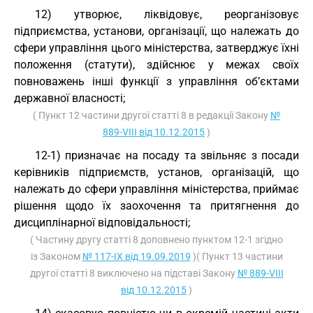
12) утворює, ліквідовує, реорганізовує
підприємства, установи, організації, що належать до
сфери управління цього міністерства, затверджує їхні
положення (статути), здійснює у межах своїх
повноважень інші функції з управління об’єктами
державної власності;
( Пункт 12 частини другої статті 8 в редакції Закону
№
889-VIII від 10.12.2015
)
12-1) призначає на посаду та звільняє з посади
керівників підприємств, установ, організацій, що
належать до сфери управління міністерства, приймає
рішення щодо їх заохочення та притягнення до
дисциплінарної відповідальності;
( Частину другу статті 8 доповнено пунктом 12-1 згідно
із Законом
№ 117-IX від 19.09.2019
)( Пункт 13 частини
другої статті 8 виключено на підставі Закону
№ 889-VIII
від 10.12.2015
)