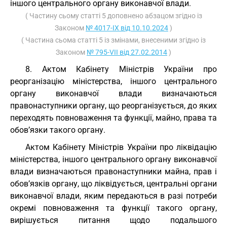
іншого центрального органу виконавчої влади.
( Частину сьому статті 5 доповнено абзацом згідно із
Законом
№ 4017-IX від 10.10.2024
)
( Частина сьома статті 5 із змінами, внесеними згідно із
Законом
№ 795-VII від 27.02.2014
)
8. Актом Кабінету Міністрів України про
реорганізацію міністерства, іншого центрального
органу виконавчої влади визначаються
правонаступники органу, що реорганізується, до яких
переходять повноваження та функції, майно, права та
обов’язки такого органу.
Актом Кабінету Міністрів України про ліквідацію
міністерства, іншого центрального органу виконавчої
влади визначаються правонаступники майна, прав і
обов’язків органу, що ліквідується, центральні органи
виконавчої влади, яким передаються в разі потреби
окремі повноваження та функції такого органу,
вирішується питання щодо подальшого