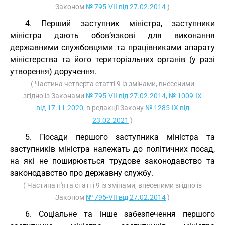
Законом
№ 795-VII від 27.02.2014
)
4. Перший заступник міністра, заступники
міністра дають обов’язкові для виконання
державними службовцями та працівниками апарату
міністерства та його територіальних органів (у разі
утворення) доручення.
( Частина четверта статті 9 із змінами, внесеними
згідно із Законами
№ 795-VII від 27.02.2014
,
№ 1009-IX
від 17.11.2020
; в редакції Закону
№ 1285-IX від
23.02.2021
)
5. Посади першого заступника міністра та
заступників міністра належать до політичних посад,
на які не поширюється трудове законодавство та
законодавство про державну службу.
( Частина п'ята статті 9 із змінами, внесеними згідно із
Законом
№ 795-VII від 27.02.2014
)
6. Соціальне та інше забезпечення першого