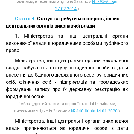
змінами, внесеними згідно із Законом
№ 795-VII від
27.02.2014
)
Стаття 4.
Статус і атрибути міністерств, інших
центральних органів виконавчої влади
1. Міністерства та інші центральні органи
виконавчої влади є юридичними особами публічного
права.
Міністерства, інші центральні органи виконавчої
влади набувають статусу юридичної особи з дати
внесення до Єдиного державного реєстру юридичних
осіб, фізичних осіб - підприємців та громадських
формувань запису про їх державну реєстрацію як
юридичної особи.
( Абзац другий частини першої статті 4 із змінами,
внесеними згідно із Законом
№ 440-IX від 14.01.2020
)
Міністерства, інші центральні органи виконавчої
влади припиняються як юридичні особи з дати