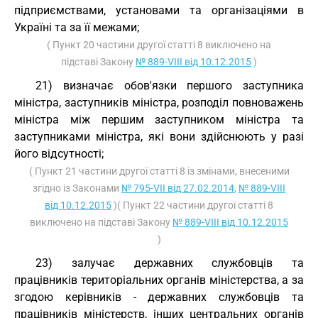
підприємствами, установами та організаціями в
Україні та за її межами;
( Пункт 20 частини другої статті 8 виключено на
підставі Закону
№ 889-VIII від 10.12.2015
)
21) визначає обов'язки першого заступника
міністра, заступників міністра, розподіл повноважень
міністра між першим заступником міністра та
заступниками міністра, які вони здійснюють у разі
його відсутності;
( Пункт 21 частини другої статті 8 із змінами, внесеними
згідно із Законами
№ 795-VII від 27.02.2014
,
№ 889-VIII
від 10.12.2015
)( Пункт 22 частини другої статті 8
виключено на підставі Закону
№ 889-VIII від 10.12.2015
)
23) залучає державних службовців та
працівників територіальних органів міністерства, а за
згодою керівників - державних службовців та
працівників міністерств, інших центральних органів