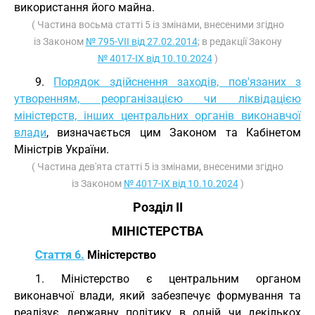
використання його майна.
( Частина восьма статті 5 із змінами, внесеними згідно
із Законом
№ 795-VII від 27.02.2014
; в редакції Закону
№ 4017-IX від 10.10.2024
)
9.
Порядок здійснення заходів, пов'язаних з
утворенням, реорганізацією чи ліквідацією
міністерств, інших центральних органів виконавчої
влади
, визначається цим Законом та Кабінетом
Міністрів України.
( Частина дев'ята статті 5 із змінами, внесеними згідно
із Законом
№ 4017-IX від 10.10.2024
)
Розділ II
МІНІСТЕРСТВА
Стаття 6.
Міністерство
1. Міністерство є центральним органом
виконавчої влади, який забезпечує формування та
реалізує державну політику в одній чи декількох