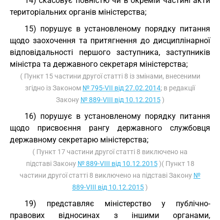
14) скасовує повністю чи в окремій частині акти
територіальних органів міністерства;
15) порушує в установленому порядку питання
щодо заохочення та притягнення до дисциплінарної
відповідальності першого заступника, заступників
міністра та державного секретаря міністерства;
( Пункт 15 частини другої статті 8 із змінами, внесеними
згідно із Законом
№ 795-VII від 27.02.2014
; в редакції
Закону
№ 889-VIII від 10.12.2015
)
16) порушує в установленому порядку питання
щодо присвоєння рангу державного службовця
державному секретарю міністерства;
( Пункт 17 частини другої статті 8 виключено на
підставі Закону
№ 889-VIII від 10.12.2015
)( Пункт 18
частини другої статті 8 виключено на підставі Закону
№
889-VIII від 10.12.2015
)
19) представляє міністерство у публічно-
правових відносинах з іншими органами,