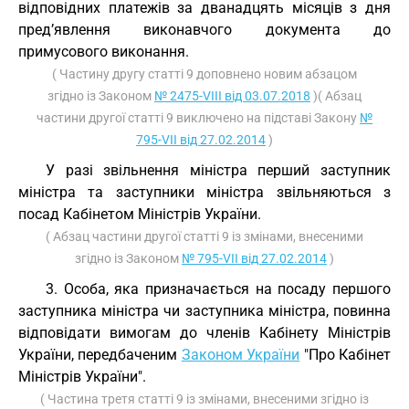
відповідних платежів за дванадцять місяців з дня
пред’явлення виконавчого документа до
примусового виконання.
( Частину другу статті 9 доповнено новим абзацом
згідно із Законом
№ 2475-VIII від 03.07.2018
)( Абзац
частини другої статті 9 виключено на підставі Закону
№
795-VII від 27.02.2014
)
У разі звільнення міністра перший заступник
міністра та заступники міністра звільняються з
посад Кабінетом Міністрів України.
( Абзац частини другої статті 9 із змінами, внесеними
згідно із Законом
№ 795-VII від 27.02.2014
)
3. Особа, яка призначається на посаду першого
заступника міністра чи заступника міністра, повинна
відповідати вимогам до членів Кабінету Міністрів
України, передбаченим
Законом України
"Про Кабінет
Міністрів України".
( Частина третя статті 9 із змінами, внесеними згідно із