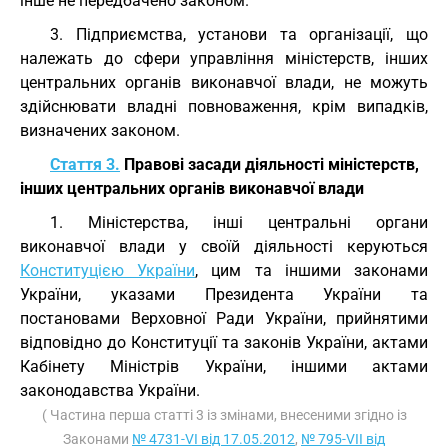
інше не передбачено законом.
3. Підприємства, установи та організації, що
належать до сфери управління міністерств, інших
центральних органів виконавчої влади, не можуть
здійснювати владні повноваження, крім випадків,
визначених законом.
Стаття 3.
Правові засади діяльності міністерств,
інших центральних органів виконавчої влади
1. Міністерства, інші центральні органи
виконавчої влади у своїй діяльності керуються
Конституцією України
, цим та іншими законами
України, указами Президента України та
постановами Верховної Ради України, прийнятими
відповідно до Конституції та законів України, актами
Кабінету Міністрів України, іншими актами
законодавства України.
( Частина перша статті 3 із змінами, внесеними згідно із
Законами
№ 4731-VI від 17.05.2012
,
№ 795-VII від