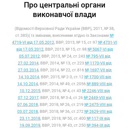
Про центральні органи
виконавчої влади
(Відомості Верховної Ради України (ВВР), 2011, № 38,
ст.385)( Із змінами, внесеними згідно із Законами
№
4719-VI від 17.05.2012
, ВВР, 2013, № 15, ст.97
№ 4731-VI
від 17.05.2012
, ВВР, 2013, № 15, ст.98
№ 5067-VI від
05.07.2012
, ВВР, 2013, № 24, ст.243
№ 795-VII від
27.02.2014
, ВВР, 2014, № 13, ст.223
№ 1170-VII від
27.03.2014
, ВВР, 2014, № 22, ст.816
№ 1697-VII від
14.10.2014
, ВВР, 2015, № 2-3, ст.12
№ 1700-VII від
14.10.2014
, ВВР, 2014, № 49, ст.2056
№ 889-VIII від
10.12.2015
, ВВР, 2016, № 4, ст.43
№ 2246-VIII від
07.12.2017
, ВВР, 2018, № 3-4, ст.26
№ 2449-VIII від
07.06.2018
, ВВР, 2018, № 26, ст.219
№ 2475-VIII від
03.07.2018
, ВВР, 2018, № 36, ст.272
№ 2629-VIII від
23.11.2018
, ВВР, 2018, № 50, ст.400
№ 117-IX від
19.09.2019
, ВВР, 2019, № 43, ст.250
№ 394-IX від