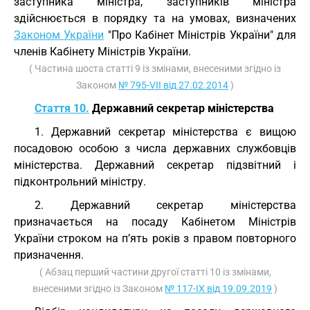
заступника міністра, заступників міністра
здійснюється в порядку та на умовах, визначених
Законом України
"Про Кабінет Міністрів України" для
членів Кабінету Міністрів України.
( Частина шоста статті 9 із змінами, внесеними згідно із
Законом
№ 795-VII від 27.02.2014
)
Стаття 10.
Державний секретар міністерства
1. Державний секретар міністерства є вищою
посадовою особою з числа державних службовців
міністерства. Державний секретар підзвітний і
підконтрольний міністру.
2. Державний секретар міністерства
призначається на посаду Кабінетом Міністрів
України строком на п’ять років з правом повторного
призначення.
( Абзац перший частини другої статті 10 із змінами,
внесеними згідно із Законом
№ 117-IX від 19.09.2019
)