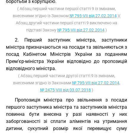
боротьби з корупцією.
( Абзац перший частини першої статті 9 із змінами,
внесеними згідно із Законом
№ 795-VII від 27.02.2014
)(
Абзац другий частини першої статті 9 виключено на
підставі Закону
№ 795-VII від 27.02.2014
)
2. Перший заступник міністра, заступники
міністра призначаються на посади та звільняються з
посад Кабінетом Міністрів України за поданням
Прем’єр-міністра України відповідно до пропозицій
відповідного міністра.
( Абзац перший частини другої статті 9 із змінами,
внесеними згідно із Законами
№ 795-VII від 27.02.2014
,
№ 2475-VIII від 03.07.2018
)
Пропозиція міністра про звільнення з посади
першого заступника міністра та заступників міністра
повинна бути внесена у разі наявності у них
заборгованості зі сплати аліментів на утримання
дитини, сукупний розмір якої перевищує суму