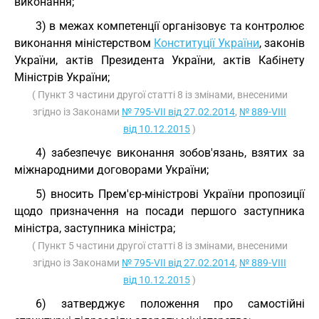
виконання;
3) в межах компетенції організовує та контролює
виконання міністерством
Конституції України
, законів
України, актів Президента України, актів Кабінету
Міністрів України;
( Пункт 3 частини другої статті 8 із змінами, внесеними
згідно із Законами
№ 795-VII від 27.02.2014
,
№ 889-VIII
від 10.12.2015
)
4) забезпечує виконання зобов'язань, взятих за
міжнародними договорами України;
5) вносить Прем'єр-міністрові України пропозиції
щодо призначення на посади першого заступника
міністра, заступника міністра;
( Пункт 5 частини другої статті 8 із змінами, внесеними
згідно із Законами
№ 795-VII від 27.02.2014
,
№ 889-VIII
від 10.12.2015
)
6) затверджує положення про самостійні