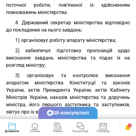
поточної роботи, пов’язаної із здійсненням
повноважень міністерства.
4. Державний секретар міністерства відповідно
до покладених на нього завдань:
1) організовує роботу апарату міністерства;
2) забезпечує підготовку пропозицій щодо
виконання завдань міністерства та подає їх на
розгляд міністру;
3) організовує та контролює виконання
апаратом міністерства Конституції та законів
України, актів Президента України, актів Кабінету
Міністрів України, наказів міністерства та доручень
міністра, його першого заступника та заступників,
звітує про їх виконання;
ШІ-консультант
4) готує та подає міністру для затвердження
0
плани роботи міністерства, звітує про їх виконання;
Документи
Головна
Новини
Консультації
Календар
Сервіси