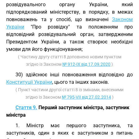
розвідувального органу України, який
підпорядкований міністерству, в порядку, в межах
повноважень та у спосіб, що визначені
Законом
України
"Про розвідку" та положенням про
відповідний розвідувальний орган, затвердженим
Президентом України, а також створює необхідні
умови для його функціонування;
( Частину другу статті 8 доповнено новим пунктом
згідно із Законом
№ 912-IX від 17.09.2020
)
30) здійснює інші повноваження відповідно до
Конституції України
, цього та інших законів.
( Пункт частини другої статті 8 із змінами, внесеними
згідно із Законом
№ 795-VII від 27.02.2014
)
Стаття 9.
Перший заступник міністра, заступник
міністра
1. Міністр має першого заступника, та
заступників, один з яких є заступником з питань