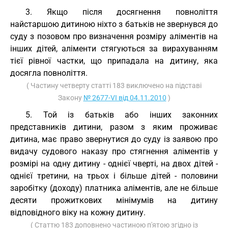
3. Якщо після досягнення повноліття
найстаршою дитиною ніхто з батьків не звернувся до
суду з позовом про визначення розміру аліментів на
інших дітей, аліменти стягуються за вирахуванням
тієї рівної частки, що припадала на дитину, яка
досягла повноліття.
( Частину четверту статті 183 виключено на підставі
Закону
№ 2677-VI від 04.11.2010
)
5. Той із батьків або інших законних
представників дитини, разом з яким проживає
дитина, має право звернутися до суду із заявою про
видачу судового наказу про стягнення аліментів у
розмірі на одну дитину - однієї чверті, на двох дітей -
однієї третини, на трьох і більше дітей - половини
заробітку (доходу) платника аліментів, але не більше
десяти прожиткових мінімумів на дитину
відповідного віку на кожну дитину.
( Статтю 183 доповнено частиною п'ятою згідно із