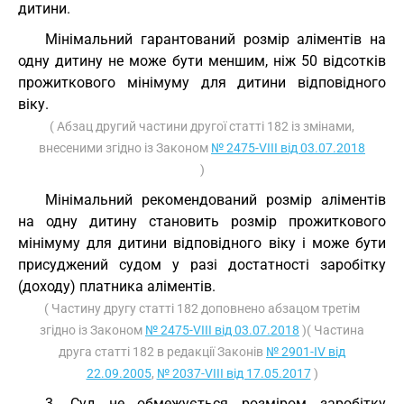
дитини.
Мінімальний гарантований розмір аліментів на
одну дитину не може бути меншим, ніж 50 відсотків
прожиткового мінімуму для дитини відповідного
віку.
( Абзац другий частини другої статті 182 із змінами,
внесеними згідно із Законом
№ 2475-VIII від 03.07.2018
)
Мінімальний рекомендований розмір аліментів
на одну дитину становить розмір прожиткового
мінімуму для дитини відповідного віку і може бути
присуджений судом у разі достатності заробітку
(доходу) платника аліментів.
( Частину другу статті 182 доповнено абзацом третім
згідно із Законом
№ 2475-VIII від 03.07.2018
)( Частина
друга статті 182 в редакції Законів
№ 2901-IV від
22.09.2005
,
№ 2037-VIII від 17.05.2017
)
3. Суд не обмежується розміром заробітку