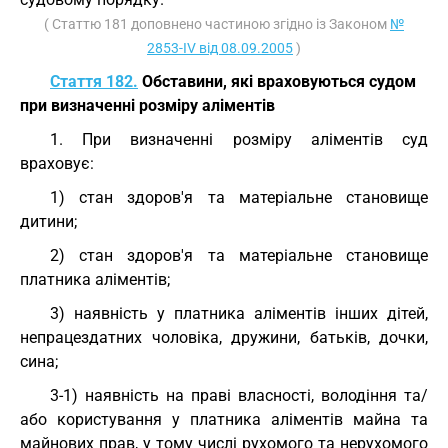
( Статтю 181 доповнено частиною згідно із Законом
№
2853-IV від 08.09.2005
)
Стаття 182.
Обставини, які враховуються судом
при визначенні розміру аліментів
1. При визначенні розміру аліментів суд
враховує:
1) стан здоров'я та матеріальне становище
дитини;
2) стан здоров'я та матеріальне становище
платника аліментів;
3) наявність у платника аліментів інших дітей,
непрацездатних чоловіка, дружини, батьків, дочки,
сина;
3-1) наявність на праві власності, володіння та/
або користування у платника аліментів майна та
майнових прав, у тому числі рухомого та нерухомого