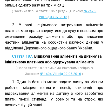
більше одного разу на три місяці.
( Частина перша статті 186 в редакції Закону
№ 2475-
VIII від 03.07.2018
)
2. У разі нецільового витрачання аліментів
платник має право звернутися до суду з позовом про
зменшення розміру аліментів або про внесення
частини аліментів на особистий рахунок дитини у
відділенні Державного ощадного банку України.
Стаття 187.
Відрахування аліментів на дитину за
ініціативою платника або одержувача аліментів
( Назва статті 187 із змінами, внесеними згідно із
Законом
№ 1404-VIII від 02.06.2016
)
1. Один із батьків може подати заяву за місцем
роботи, місцем виплати пенсії, стипендії про
відрахування аліментів на дитину з його заробітної
плати, пенсії, стипендії у розмірі та на строк, які
визначені у цій заяві.