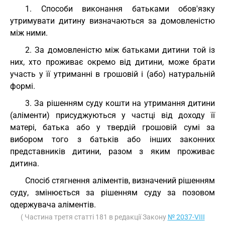
1. Способи виконання батьками обов'язку
утримувати дитину визначаються за домовленістю
між ними.
2. За домовленістю між батьками дитини той із
них, хто проживає окремо від дитини, може брати
участь у її утриманні в грошовій і (або) натуральній
формі.
3. За рішенням суду кошти на утримання дитини
(аліменти) присуджуються у частці від доходу її
матері, батька або у твердій грошовій сумі за
вибором того з батьків або інших законних
представників дитини, разом з яким проживає
дитина.
Спосіб стягнення аліментів, визначений рішенням
суду, змінюється за рішенням суду за позовом
одержувача аліментів.
( Частина третя статті 181 в редакції Закону
№ 2037-VIII