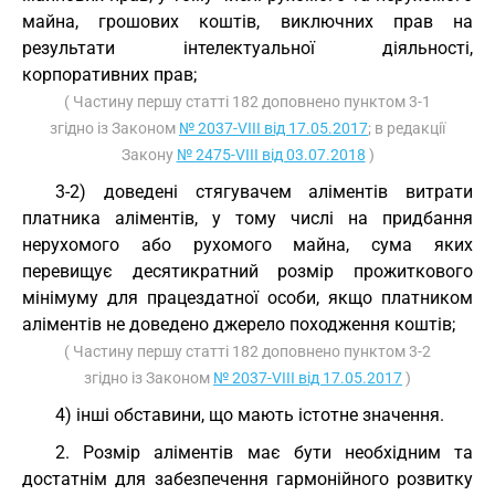
майна, грошових коштів, виключних прав на
результати інтелектуальної діяльності,
корпоративних прав;
( Частину першу статті 182 доповнено пунктом 3-1
згідно із Законом
№ 2037-VIII від 17.05.2017
; в редакції
Закону
№ 2475-VIII від 03.07.2018
)
3-2) доведені стягувачем аліментів витрати
платника аліментів, у тому числі на придбання
нерухомого або рухомого майна, сума яких
перевищує десятикратний розмір прожиткового
мінімуму для працездатної особи, якщо платником
аліментів не доведено джерело походження коштів;
( Частину першу статті 182 доповнено пунктом 3-2
згідно із Законом
№ 2037-VIII від 17.05.2017
)
4) інші обставини, що мають істотне значення.
2. Розмір аліментів має бути необхідним та
достатнім для забезпечення гармонійного розвитку