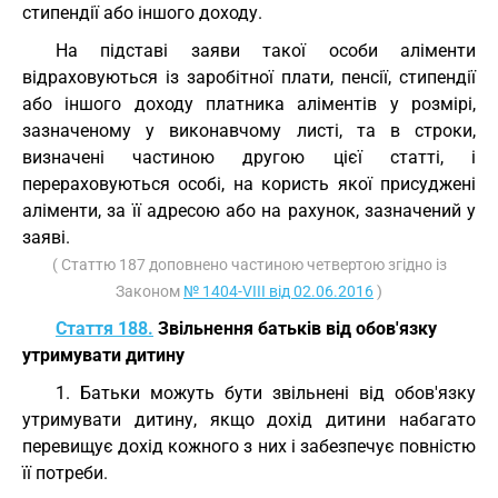
стипендії або іншого доходу.
На підставі заяви такої особи аліменти
відраховуються із заробітної плати, пенсії, стипендії
або іншого доходу платника аліментів у розмірі,
зазначеному у виконавчому листі, та в строки,
визначені частиною другою цієї статті, і
перераховуються особі, на користь якої присуджені
аліменти, за її адресою або на рахунок, зазначений у
заяві.
( Статтю 187 доповнено частиною четвертою згідно із
Законом
№ 1404-VIII від 02.06.2016
)
Стаття 188.
Звільнення батьків від обов'язку
утримувати дитину
1. Батьки можуть бути звільнені від обов'язку
утримувати дитину, якщо дохід дитини набагато
перевищує дохід кожного з них і забезпечує повністю
її потреби.