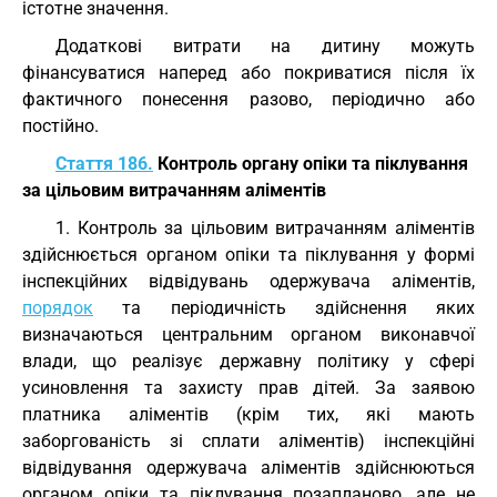
істотне значення.
Додаткові витрати на дитину можуть
фінансуватися наперед або покриватися після їх
фактичного понесення разово, періодично або
постійно.
Стаття 186.
Контроль органу опіки та піклування
за цільовим витрачанням аліментів
1. Контроль за цільовим витрачанням аліментів
здійснюється органом опіки та піклування у формі
інспекційних відвідувань одержувача аліментів,
порядок
та періодичність здійснення яких
визначаються центральним органом виконавчої
влади, що реалізує державну політику у сфері
усиновлення та захисту прав дітей. За заявою
платника аліментів (крім тих, які мають
заборгованість зі сплати аліментів) інспекційні
відвідування одержувача аліментів здійснюються
органом опіки та піклування позапланово, але не