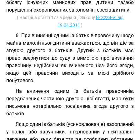
обсягу існуючих майнових прав дитини та/або
порушення охоронюваних законом інтересів дитини.
( Частина статті 177 в редакції Закону
№ 3234-VI від
19.04.2011
)
6. При вчиненні одним із батьків правочину щодо
майна малолітньої дитини вважається, що він діє за
згодою другого з батьків. Другий з батьків має
право звернутися до суду з вимогою про визнання
правочину недійсним як вчиненого без його згоди,
якщо цей правочин виходить за межі дрібного
побутового.
На вчинення одним із батьків правочинів,
передбачених частиною другою цієї статті, має бути
письмова нотаріально посвідчена згода другого з
батьків.
Якщо один із батьків (усиновлювачів) захоплений
у полон або заручники, інтернований у нейтральні
держави або зник безвісти за особливих обставин,