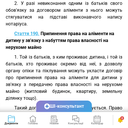
2. У разі невиконання одним із батьків свого
обов'язку за договором аліменти з нього можуть
стягуватися на підставі виконавчого напису
нотаріуса.
Стаття 190.
Припинення права на аліменти на
дитину у зв'язку з набуттям права власності на
нерухоме майно
1. Той із батьків, з ким проживає дитина, і той із
батьків, хто проживає окремо від неї, з дозволу
органу опіки та піклування можуть укласти договір
про припинення права на аліменти для дитини у
зв'язку з передачею права власності на нерухоме
майно (житловий будинок, квартиру, земельну
ділянку тощо).
ШІ-консультант
Такий договір нотаріально посвідчується. Право
власності на нерухоме майно за таким договором
0
виникає з моменту державної реєстрації цього права
Документи
Головна
Новини
Консультації
Календар
Сервіси