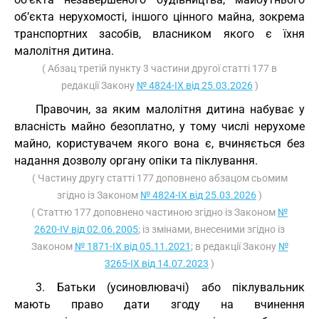
об’єкта нерухомості, іншого цінного майна, зокрема
транспортних засобів, власником якого є їхня
малолітня дитина.
( Абзац третій пункту 3 частини другої статті 177 в
редакції Закону
№ 4824-IX від 25.03.2026
)
Правочин, за яким малолітня дитина набуває у
власність майно безоплатно, у тому числі нерухоме
майно, користувачем якого вона є, вчиняється без
надання дозволу органу опіки та піклування.
( Частину другу статті 177 доповнено абзацом сьомим
згідно із Законом
№ 4824-IX від 25.03.2026
)
( Статтю 177 доповнено частиною згідно із Законом
№
2620-IV від 02.06.2005
; із змінами, внесеними згідно із
Законом
№ 1871-IX від 05.11.2021
; в редакції Закону
№
3265-IX від 14.07.2023
)
3. Батьки (усиновлювачі) або піклувальник
мають право дати згоду на вчинення