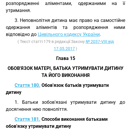
розпорядженні аліментами, одержаними на її
утримання.
3. Неповнолітня дитина має право на самостійне
одержання аліментів та розпорядження ними
відповідно до
Цивільного кодексу України
.
( Текст статті 179 в редакції Закону
№ 2037-VIII від
17.05.2017
)
Глава 15
ОБОВ'ЯЗОК МАТЕРІ, БАТЬКА УТРИМУВАТИ ДИТИНУ
ТА ЙОГО ВИКОНАННЯ
Стаття 180.
Обов'язок батьків утримувати
дитину
1. Батьки зобов'язані утримувати дитину до
досягнення нею повноліття.
Стаття 181.
Способи виконання батьками
обов'язку утримувати дитину