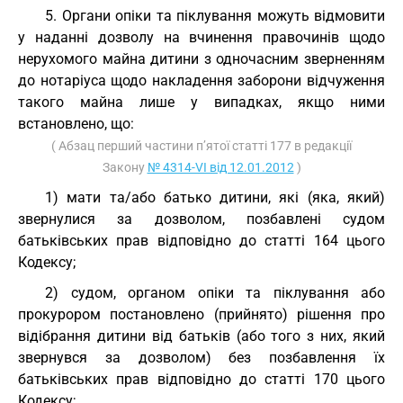
5. Органи опіки та піклування можуть відмовити
у наданні дозволу на вчинення правочинів щодо
нерухомого майна дитини з одночасним зверненням
до нотаріуса щодо накладення заборони відчуження
такого майна лише у випадках, якщо ними
встановлено, що:
( Абзац перший частини п’ятої статті 177 в редакції
Закону
№ 4314-VI від 12.01.2012
)
1) мати та/або батько дитини, які (яка, який)
звернулися за дозволом, позбавлені судом
батьківських прав відповідно до статті 164 цього
Кодексу;
2) судом, органом опіки та піклування або
прокурором постановлено (прийнято) рішення про
відібрання дитини від батьків (або того з них, який
звернувся за дозволом) без позбавлення їх
батьківських прав відповідно до статті 170 цього
Кодексу;