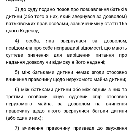
3) до суду подано позов про позбавлення батьків
дитини (або того з них, який звернувся за дозволом)
батьківських прав особами, зазначеними у статті 165
цього Кодексу;
4) особа, яка звернулася за дозволом,
повідомила про себе неправдиві відомості, що мають
суттєве значення для вирішення питання про
надання дозволу чи відмову в його наданні;
5) між батьками дитини немає згоди стосовно
вчинення правочину щодо нерухомого майна дитини;
6) між батьками дитини або між одним з них та
третіми особами існує судовий спір стосовно
нерухомого майна, за дозволом на вчинення
правочину щодо якого звернулися батьки дитини
(або один з них);
7) вчинення правочину призведе до звуження