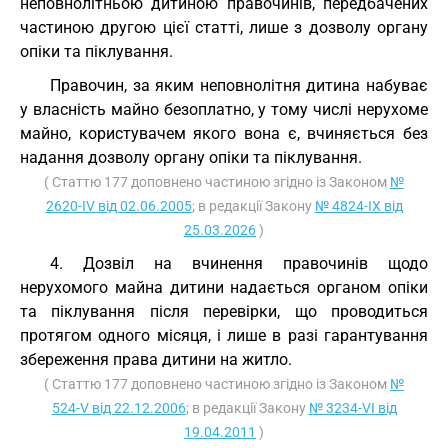
неповнолітньою дитиною правочинів, передбачених
частиною другою цієї статті, лише з дозволу органу
опіки та піклування.
Правочин, за яким неповнолітня дитина набуває
у власність майно безоплатно, у тому числі нерухоме
майно, користувачем якого вона є, вчиняється без
надання дозволу органу опіки та піклування.
( Статтю 177 доповнено частиною згідно із Законом
№
2620-IV від 02.06.2005
; в редакції Закону
№ 4824-IX від
25.03.2026
)
4. Дозвіл на вчинення правочинів щодо
нерухомого майна дитини надається органом опіки
та піклування після перевірки, що проводиться
протягом одного місяця, і лише в разі гарантування
збереження права дитини на житло.
( Статтю 177 доповнено частиною згідно із Законом
№
524-V від 22.12.2006
; в редакції Закону
№ 3234-VI від
19.04.2011
)