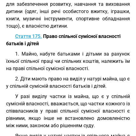
для забезпечення розвитку, навчання та виховання
дитини (одяг, інші речі особистого вжитку, іграшки,
книги, музичні інструменти, спортивне обладнання
тощо), є власністю дитини.
Стаття 175.
Право спільної сумісної власності
батьків і дітей
1. Майно, набуте батьками і дітьми за рахунок
їхньої спільної праці чи спільних коштів, належить їм
на праві спільної сумісної власності.
2. Діти мають право на виділ у натурі майна, що є
у спільній сумісній власності батьків і дітей.
У разі виділу частки із майна, що є у спільній
сумісній власності, вважається, що частки кожного із
співвласників у праві спільної сумісної власності є
рівними, якщо інше не встановлено домовленістю
між ними, законом або рішенням суду.
Якщо виділ у натурі частки із спільного майна є