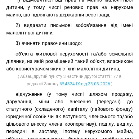
дитини, у тому числі речових прав на нерухоме
майно, що підлягають державній реєстрації;
2) видавати письмові зобов’язання від імені
малолітньої дитини;
3) вчиняти правочини щодо:
об’єкта житлової нерухомості та/або земельної
ділянки, на якій розміщений такий об’єкт, власником
або користувачем яких є їхня малолітня дитина;
( Абзац другий пункту 3 частини другої статті 177 в
редакції Закону
№ 4824-IX від 25.03.2026
)
відчуження (у тому числі шляхом продажу,
дарування, міни або внесення (передачі) до
статутного (складеного) капіталу (пайового фонду)
юридичної особи чи як вступного, членського та/або
цільового внеску члена кооперативу), поділу, виділу,
передачі в заставу, іпотеку нерухомого майна,
об’єкта незавершеного будівництва, майбутнього