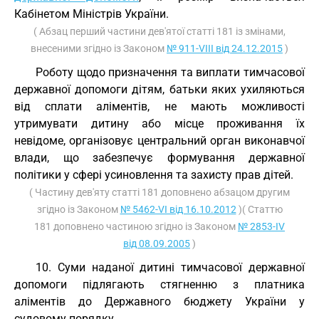
Кабінетом Міністрів України.
( Абзац перший частини дев'ятої статті 181 із змінами,
внесеними згідно із Законом
№ 911-VIII від 24.12.2015
)
Роботу щодо призначення та виплати тимчасової
державної допомоги дітям, батьки яких ухиляються
від сплати аліментів, не мають можливості
утримувати дитину або місце проживання їх
невідоме, організовує центральний орган виконавчої
влади, що забезпечує формування державної
політики у сфері усиновлення та захисту прав дітей.
( Частину дев'яту статті 181 доповнено абзацом другим
згідно із Законом
№ 5462-VI від 16.10.2012
)( Статтю
181 доповнено частиною згідно із Законом
№ 2853-IV
від 08.09.2005
)
10. Суми наданої дитині тимчасової державної
допомоги підлягають стягненню з платника
аліментів до Державного бюджету України у
судовому порядку.