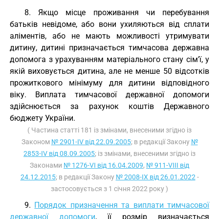
8. Якщо місце проживання чи перебування
батьків невідоме, або вони ухиляються від сплати
аліментів, або не мають можливості утримувати
дитину, дитині призначається тимчасова державна
допомога з урахуванням матеріального стану сім’ї, у
якій виховується дитина, але не менше 50 відсотків
прожиткового мінімуму для дитини відповідного
віку. Виплата тимчасової державної допомоги
здійснюється за рахунок коштів Державного
бюджету України.
( Частина статті 181 із змінами, внесеними згідно із
Законом
№ 2901-IV від 22.09.2005
; в редакції Закону
№
2853-IV від 08.09.2005
; із змінами, внесеними згідно із
Законами
№ 1276-VI від 16.04.2009
,
№ 911-VIII від
24.12.2015
; в редакції Закону
№ 2008-IX від 26.01.2022
-
застосовується з 1 січня 2022 року )
9.
Порядок призначення та виплати тимчасової
державної допомоги
, її розмір визначається