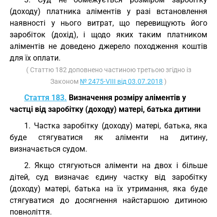
(доходу) платника аліментів у разі встановлення
наявності у нього витрат, що перевищують його
заробіток (дохід), і щодо яких таким платником
аліментів не доведено джерело походження коштів
для їх оплати.
( Статтю 182 доповнено частиною третьою згідно із
Законом
№ 2475-VIII від 03.07.2018
)
Стаття 183.
Визначення розміру аліментів у
частці від заробітку (доходу) матері, батька дитини
1. Частка заробітку (доходу) матері, батька, яка
буде стягуватися як аліменти на дитину,
визначається судом.
2. Якщо стягуються аліменти на двох і більше
дітей, суд визначає єдину частку від заробітку
(доходу) матері, батька на їх утримання, яка буде
стягуватися до досягнення найстаршою дитиною
повноліття.