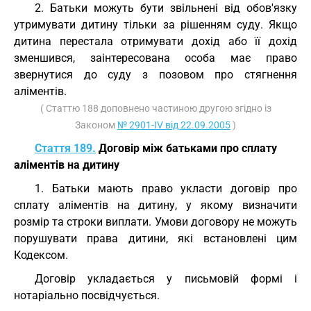
2. Батьки можуть бути звільнені від обов'язку
утримувати дитину тільки за рішенням суду. Якщо
дитина перестала отримувати дохід або її дохід
зменшився, заінтересована особа має право
звернутися до суду з позовом про стягнення
аліментів.
( Статтю 188 доповнено частиною другою згідно із
Законом
№ 2901-IV від 22.09.2005
)
Стаття 189.
Договір між батьками про сплату
аліментів на дитину
1. Батьки мають право укласти договір про
сплату аліментів на дитину, у якому визначити
розмір та строки виплати. Умови договору не можуть
порушувати права дитини, які встановлені цим
Кодексом.
Договір укладається у письмовій формі і
нотаріально посвідчується.