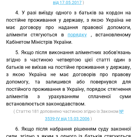
від 17.05.2017
)
4. У разі виїзду одного з батьків за кордон на
постійне проживання у державу, з якою Україна не
має договору про надання правової допомоги,
аліменти стягуються в
порядку
, встановленому
Кабінетом Міністрів України.
5. Якщо після виконання аліментних зобов'язань
згідно з частиною четвертою цієї статті один з
батьків не виїхав на постійне проживання у державу,
з якою Україна не має договорів про правову
допомогу, та залишився або повернувся для
постійного проживання в Україну, порядок стягнення
аліментів з урахуванням сплаченої суми
встановлюється законодавством.
( Статтю 181 доповнено частиною згідно із Законом
№
3539-IV від 15.03.2006
)
6. Якщо після набрання рішенням суду законної
сили, згідно з яким з одного із батьків стягуються