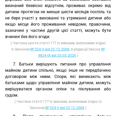
визнаний безвісно відсутнім, проживає окремо від
дитини протягом не менше шести місяців поспіль та
не бере участі у вихованні та утриманні дитини або
якщо місце його проживання невідоме, правочини,
зазначені у частині другій цієї статті, можуть бути
вчинені без його згоди.
( Частина шоста статті 177 із змінами, внесеними згідно
із Законом
№ 524-V від 22.12.2006
; в редакції Закону
№
4824-IX від 25.03.2026
)
7. Батьки вирішують питання про управління
майном дитини спільно, якщо інше не передбачено
договором між ними. Спори, які виникають між
батьками щодо управління майном дитини, можуть
вирішуватися органом опіки та піклування або
судом.
( Частина статті 177 із змінами, внесеними згідно із
Законом
№ 524-V від 22.12.2006
)