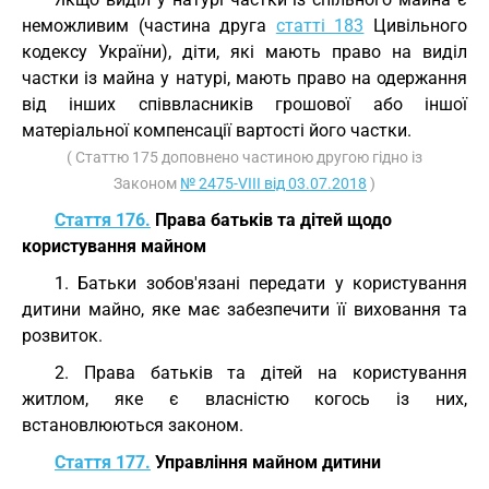
неможливим (частина друга
статті 183
Цивільного
кодексу України), діти, які мають право на виділ
частки із майна у натурі, мають право на одержання
від інших співвласників грошової або іншої
матеріальної компенсації вартості його частки.
( Статтю 175 доповнено частиною другою гідно із
Законом
№ 2475-VIII від 03.07.2018
)
Стаття 176.
Права батьків та дітей щодо
користування майном
1. Батьки зобов'язані передати у користування
дитини майно, яке має забезпечити її виховання та
розвиток.
2. Права батьків та дітей на користування
житлом, яке є власністю когось із них,
встановлюються законом.
Стаття 177.
Управління майном дитини