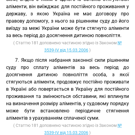
аліменти, він виїжджає для постійного проживання у
державу, з якою Україна не має договору про
правову допомогу, з нього за рішенням суду до його
виїзду за межі України може бути стягнуто аліменти
за весь період до досягнення дитиною повноліття.
( Статтю 181 доповнено частиною згідно із Законом
№
3539-IV від 15.03.2006
)
7. Якщо після набрання законної сили рішенням
суду про сплату аліментів за весь період до
досягнення дитиною повноліття особа, з якої
стягуються аліменти, продовжує постійно проживати
в Україні або повертається в Україну для постійного
проживання та змінюються обставини, які вплинули
на визначення розміру аліментів, у судовому порядку
може бути встановлено періодичне стягнення
аліментів з урахуванням сплаченої суми.
( Статтю 181 доповнено частиною згідно із Законом
№
3539-IV від 15.03.2006
)