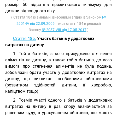
розмірі 50 відсотків прожиткового мінімуму для
дитини відповідного віку.
( Стаття 184 із змінами, внесеними згідно із Законом
№
2901-IV від 22.09.2005
; текст статті 184 в редакції
Закону
№ 2037-VIII від 17.05.2017
)
Стаття 185.
Участь батьків у додаткових
витратах на дитину
1. Той з батьків, з кого присуджено стягнення
аліментів на дитину, а також той з батьків, до кого
вимога про стягнення аліментів не була подана,
зобов'язані брати участь у додаткових витратах на
дитину, що викликані особливими обставинами
(розвитком здібностей дитини, її хворобою,
каліцтвом тощо).
2. Розмір участі одного з батьків у додаткових
витратах на дитину в разі спору визначається за
рішенням суду, з урахуванням обставин, що мають