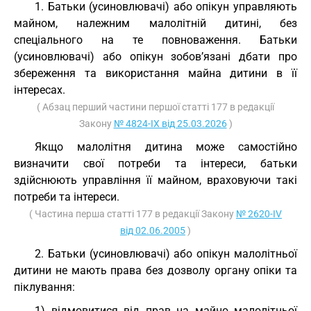
1. Батьки (усиновлювачі) або опікун управляють
майном, належним малолітній дитині, без
спеціального на те повноваження. Батьки
(усиновлювачі) або опікун зобов’язані дбати про
збереження та використання майна дитини в її
інтересах.
( Абзац перший частини першої статті 177 в редакції
Закону
№ 4824-IX від 25.03.2026
)
Якщо малолітня дитина може самостійно
визначити свої потреби та інтереси, батьки
здійснюють управління її майном, враховуючи такі
потреби та інтереси.
( Частина перша статті 177 в редакції Закону
№ 2620-IV
від 02.06.2005
)
2. Батьки (усиновлювачі) або опікун малолітньої
дитини не мають права без дозволу органу опіки та
піклування:
1) відмовитися від прав на майно малолітньої