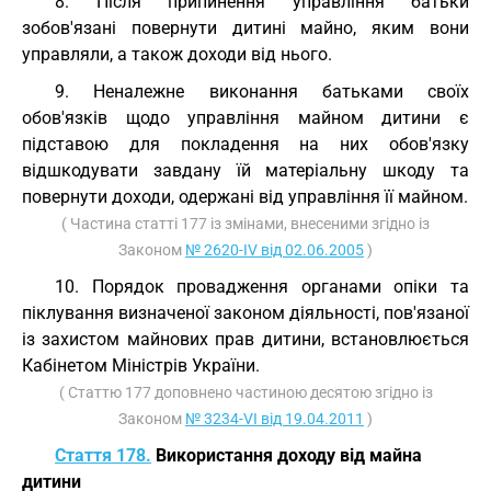
8. Після припинення управління батьки
зобов'язані повернути дитині майно, яким вони
управляли, а також доходи від нього.
9. Неналежне виконання батьками своїх
обов'язків щодо управління майном дитини є
підставою для покладення на них обов'язку
відшкодувати завдану їй матеріальну шкоду та
повернути доходи, одержані від управління її майном.
( Частина статті 177 із змінами, внесеними згідно із
Законом
№ 2620-IV від 02.06.2005
)
10. Порядок провадження органами опіки та
піклування визначеної законом діяльності, пов'язаної
із захистом майнових прав дитини, встановлюється
Кабінетом Міністрів України.
( Статтю 177 доповнено частиною десятою згідно із
Законом
№ 3234-VI від 19.04.2011
)
Стаття 178.
Використання доходу від майна
дитини