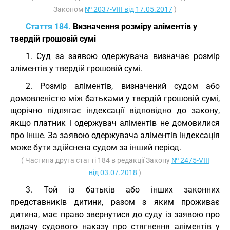
Законом
№ 2037-VIII від 17.05.2017
)
Стаття 184.
Визначення розміру аліментів у
твердій грошовій сумі
1. Суд за заявою одержувача визначає розмір
аліментів у твердій грошовій сумі.
2. Розмір аліментів, визначений судом або
домовленістю між батьками у твердій грошовій сумі,
щорічно підлягає індексації відповідно до закону,
якщо платник і одержувач аліментів не домовилися
про інше. За заявою одержувача аліментів індексація
може бути здійснена судом за інший період.
( Частина друга статті 184 в редакції Закону
№ 2475-VIII
від 03.07.2018
)
3. Той із батьків або інших законних
представників дитини, разом з яким проживає
дитина, має право звернутися до суду із заявою про
видачу судового наказу про стягнення аліментів у