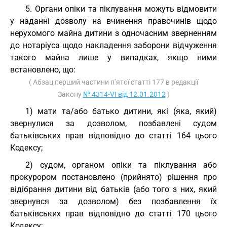
5. Органи опіки та піклування можуть відмовити
у наданні дозволу на вчинення правочинів щодо
нерухомого майна дитини з одночасним зверненням
до нотаріуса щодо накладення заборони відчуження
такого майна лише у випадках, якщо ними
встановлено, що:
( Абзац перший частини п’ятої статті 177 в редакції
Закону
№ 4314-VI від 12.01.2012
)
1) мати та/або батько дитини, які (яка, який)
звернулися за дозволом, позбавлені судом
батьківських прав відповідно до статті 164 цього
Кодексу;
2) судом, органом опіки та піклування або
прокурором постановлено (прийнято) рішення про
відібрання дитини від батьків (або того з них, який
звернувся за дозволом) без позбавлення їх
батьківських прав відповідно до статті 170 цього
Кодексу;