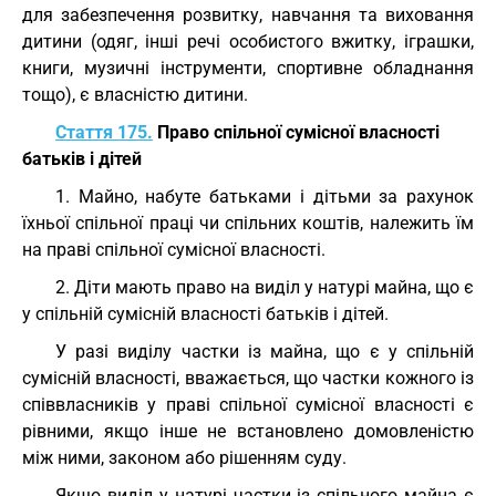
для забезпечення розвитку, навчання та виховання
дитини (одяг, інші речі особистого вжитку, іграшки,
книги, музичні інструменти, спортивне обладнання
тощо), є власністю дитини.
Стаття 175.
Право спільної сумісної власності
батьків і дітей
1. Майно, набуте батьками і дітьми за рахунок
їхньої спільної праці чи спільних коштів, належить їм
на праві спільної сумісної власності.
2. Діти мають право на виділ у натурі майна, що є
у спільній сумісній власності батьків і дітей.
У разі виділу частки із майна, що є у спільній
сумісній власності, вважається, що частки кожного із
співвласників у праві спільної сумісної власності є
рівними, якщо інше не встановлено домовленістю
між ними, законом або рішенням суду.
Якщо виділ у натурі частки із спільного майна є