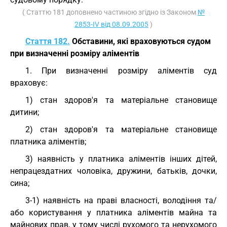
( Статтю 181 доповнено частиною згідно із Законом
№
2853-IV від 08.09.2005
)
Стаття 182.
Обставини, які враховуються судом
при визначенні розміру аліментів
1. При визначенні розміру аліментів суд
враховує:
1) стан здоров'я та матеріальне становище
дитини;
2) стан здоров'я та матеріальне становище
платника аліментів;
3) наявність у платника аліментів інших дітей,
непрацездатних чоловіка, дружини, батьків, дочки,
сина;
3-1) наявність на праві власності, володіння та/
або користування у платника аліментів майна та
майнових прав, у тому числі рухомого та нерухомого