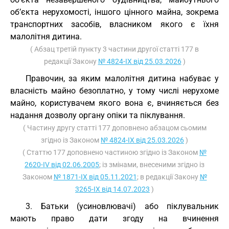
об’єкта нерухомості, іншого цінного майна, зокрема
транспортних засобів, власником якого є їхня
малолітня дитина.
( Абзац третій пункту 3 частини другої статті 177 в
редакції Закону
№ 4824-IX від 25.03.2026
)
Правочин, за яким малолітня дитина набуває у
власність майно безоплатно, у тому числі нерухоме
майно, користувачем якого вона є, вчиняється без
надання дозволу органу опіки та піклування.
( Частину другу статті 177 доповнено абзацом сьомим
згідно із Законом
№ 4824-IX від 25.03.2026
)
( Статтю 177 доповнено частиною згідно із Законом
№
2620-IV від 02.06.2005
; із змінами, внесеними згідно із
Законом
№ 1871-IX від 05.11.2021
; в редакції Закону
№
3265-IX від 14.07.2023
)
3. Батьки (усиновлювачі) або піклувальник
мають право дати згоду на вчинення