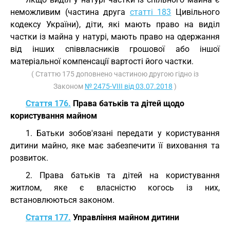
неможливим (частина друга
статті 183
Цивільного
кодексу України), діти, які мають право на виділ
частки із майна у натурі, мають право на одержання
від інших співвласників грошової або іншої
матеріальної компенсації вартості його частки.
( Статтю 175 доповнено частиною другою гідно із
Законом
№ 2475-VIII від 03.07.2018
)
Стаття 176.
Права батьків та дітей щодо
користування майном
1. Батьки зобов'язані передати у користування
дитини майно, яке має забезпечити її виховання та
розвиток.
2. Права батьків та дітей на користування
житлом, яке є власністю когось із них,
встановлюються законом.
Стаття 177.
Управління майном дитини