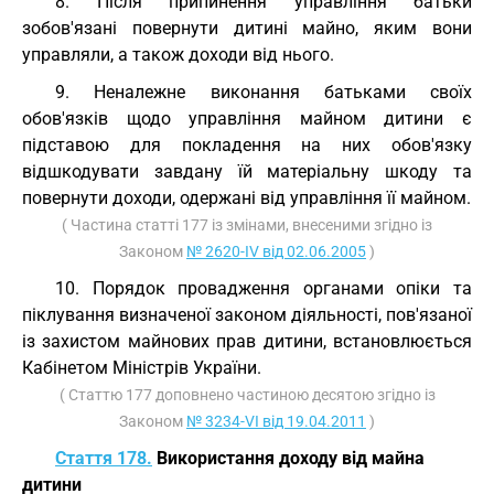
8. Після припинення управління батьки
зобов'язані повернути дитині майно, яким вони
управляли, а також доходи від нього.
9. Неналежне виконання батьками своїх
обов'язків щодо управління майном дитини є
підставою для покладення на них обов'язку
відшкодувати завдану їй матеріальну шкоду та
повернути доходи, одержані від управління її майном.
( Частина статті 177 із змінами, внесеними згідно із
Законом
№ 2620-IV від 02.06.2005
)
10. Порядок провадження органами опіки та
піклування визначеної законом діяльності, пов'язаної
із захистом майнових прав дитини, встановлюється
Кабінетом Міністрів України.
( Статтю 177 доповнено частиною десятою згідно із
Законом
№ 3234-VI від 19.04.2011
)
Стаття 178.
Використання доходу від майна
дитини