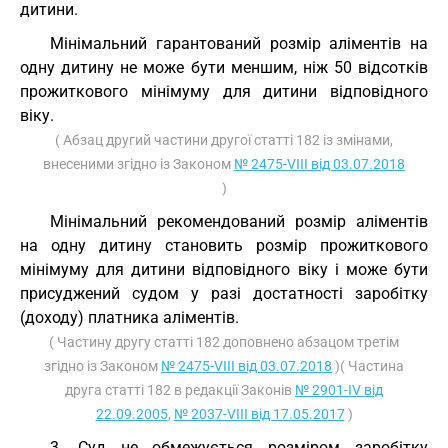
дитини.
Мінімальний гарантований розмір аліментів на
одну дитину не може бути меншим, ніж 50 відсотків
прожиткового мінімуму для дитини відповідного
віку.
( Абзац другий частини другої статті 182 із змінами,
внесеними згідно із Законом
№ 2475-VIII від 03.07.2018
)
Мінімальний рекомендований розмір аліментів
на одну дитину становить розмір прожиткового
мінімуму для дитини відповідного віку і може бути
присуджений судом у разі достатності заробітку
(доходу) платника аліментів.
( Частину другу статті 182 доповнено абзацом третім
згідно із Законом
№ 2475-VIII від 03.07.2018
)( Частина
друга статті 182 в редакції Законів
№ 2901-IV від
22.09.2005
,
№ 2037-VIII від 17.05.2017
)
3. Суд не обмежується розміром заробітку