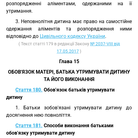
розпорядженні аліментами, одержаними на її
утримання.
3. Неповнолітня дитина має право на самостійне
одержання аліментів та розпорядження ними
відповідно до
Цивільного кодексу України
.
( Текст статті 179 в редакції Закону
№ 2037-VIII від
17.05.2017
)
Глава 15
ОБОВ'ЯЗОК МАТЕРІ, БАТЬКА УТРИМУВАТИ ДИТИНУ
ТА ЙОГО ВИКОНАННЯ
Стаття 180.
Обов'язок батьків утримувати
дитину
1. Батьки зобов'язані утримувати дитину до
досягнення нею повноліття.
Стаття 181.
Способи виконання батьками
обов'язку утримувати дитину