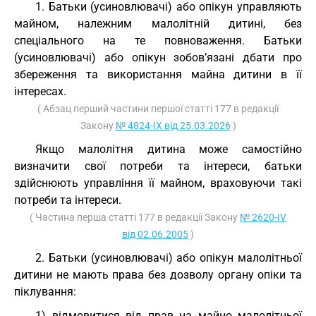
1. Батьки (усиновлювачі) або опікун управляють
майном, належним малолітній дитині, без
спеціального на те повноваження. Батьки
(усиновлювачі) або опікун зобов’язані дбати про
збереження та використання майна дитини в її
інтересах.
( Абзац перший частини першої статті 177 в редакції
Закону
№ 4824-IX від 25.03.2026
)
Якщо малолітня дитина може самостійно
визначити свої потреби та інтереси, батьки
здійснюють управління її майном, враховуючи такі
потреби та інтереси.
( Частина перша статті 177 в редакції Закону
№ 2620-IV
від 02.06.2005
)
2. Батьки (усиновлювачі) або опікун малолітньої
дитини не мають права без дозволу органу опіки та
піклування:
1) відмовитися від прав на майно малолітньої