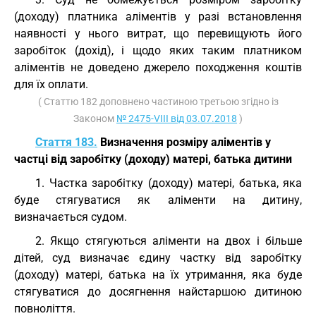
(доходу) платника аліментів у разі встановлення
наявності у нього витрат, що перевищують його
заробіток (дохід), і щодо яких таким платником
аліментів не доведено джерело походження коштів
для їх оплати.
( Статтю 182 доповнено частиною третьою згідно із
Законом
№ 2475-VIII від 03.07.2018
)
Стаття 183.
Визначення розміру аліментів у
частці від заробітку (доходу) матері, батька дитини
1. Частка заробітку (доходу) матері, батька, яка
буде стягуватися як аліменти на дитину,
визначається судом.
2. Якщо стягуються аліменти на двох і більше
дітей, суд визначає єдину частку від заробітку
(доходу) матері, батька на їх утримання, яка буде
стягуватися до досягнення найстаршою дитиною
повноліття.