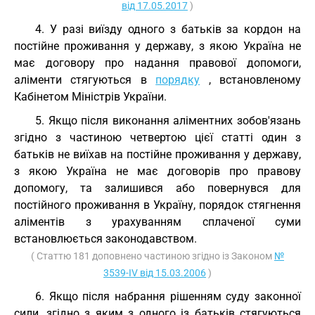
від 17.05.2017
)
4. У разі виїзду одного з батьків за кордон на
постійне проживання у державу, з якою Україна не
має договору про надання правової допомоги,
аліменти стягуються в
порядку
, встановленому
Кабінетом Міністрів України.
5. Якщо після виконання аліментних зобов'язань
згідно з частиною четвертою цієї статті один з
батьків не виїхав на постійне проживання у державу,
з якою Україна не має договорів про правову
допомогу, та залишився або повернувся для
постійного проживання в Україну, порядок стягнення
аліментів з урахуванням сплаченої суми
встановлюється законодавством.
( Статтю 181 доповнено частиною згідно із Законом
№
3539-IV від 15.03.2006
)
6. Якщо після набрання рішенням суду законної
сили, згідно з яким з одного із батьків стягуються