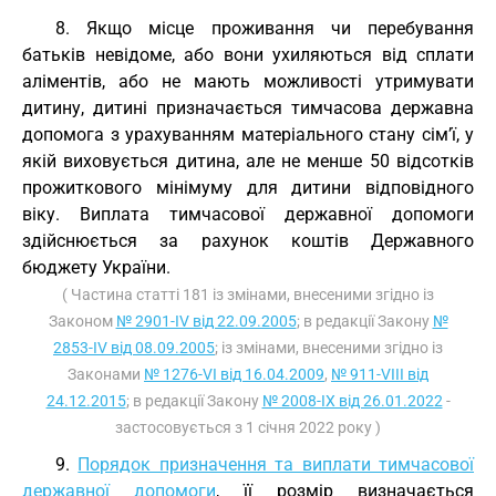
8. Якщо місце проживання чи перебування
батьків невідоме, або вони ухиляються від сплати
аліментів, або не мають можливості утримувати
дитину, дитині призначається тимчасова державна
допомога з урахуванням матеріального стану сім’ї, у
якій виховується дитина, але не менше 50 відсотків
прожиткового мінімуму для дитини відповідного
віку. Виплата тимчасової державної допомоги
здійснюється за рахунок коштів Державного
бюджету України.
( Частина статті 181 із змінами, внесеними згідно із
Законом
№ 2901-IV від 22.09.2005
; в редакції Закону
№
2853-IV від 08.09.2005
; із змінами, внесеними згідно із
Законами
№ 1276-VI від 16.04.2009
,
№ 911-VIII від
24.12.2015
; в редакції Закону
№ 2008-IX від 26.01.2022
-
застосовується з 1 січня 2022 року )
9.
Порядок призначення та виплати тимчасової
державної допомоги
, її розмір визначається