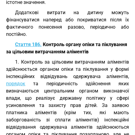
істотне значення.
Додаткові витрати на дитину можуть
фінансуватися наперед або покриватися після їх
фактичного понесення разово, періодично або
постійно.
Стаття 186.
Контроль органу опіки та піклування
за цільовим витрачанням аліментів
1. Контроль за цільовим витрачанням аліментів
здійснюється органом опіки та піклування у формі
інспекційних відвідувань одержувача аліментів,
порядок
та періодичність здійснення яких
визначаються центральним органом виконавчої
влади, що реалізує державну політику у сфері
усиновлення та захисту прав дітей. За заявою
платника аліментів (крім тих, які мають
заборгованість зі сплати аліментів) інспекційні
відвідування одержувача аліментів здійснюються
органом опіки та піклування позапланово, але не