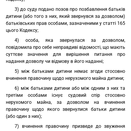
3) до суду подано позов про позбавлення батьків
дитини (або того з них, який звернувся за дозволом)
батьківських прав особами, зазначеними у статті 165
цього Кодексу;
4) особа, яка звернулася за дозволом,
повідомила про себе неправдиві відомості, що мають
суттєве значення для вирішення питання про
надання дозволу чи відмову в його наданні;
5) між батьками дитини немає згоди стосовно
вчинення правочину щодо нерухомого майна дитини;
6) між батьками дитини або між одним з них та
третіми особами існує судовий спір стосовно
нерухомого майна, за дозволом на вчинення
правочину щодо якого звернулися батьки дитини
(або один з них);
7) вчинення правочину призведе до звуження