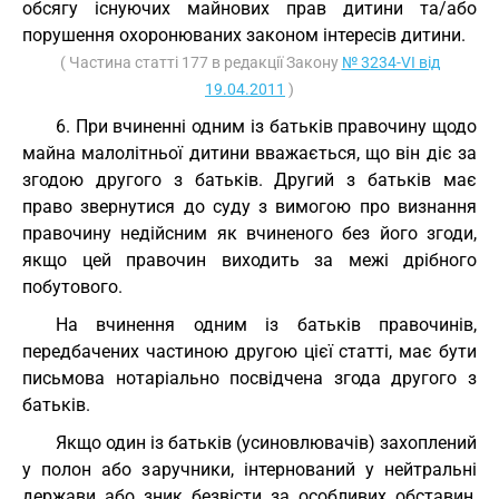
обсягу існуючих майнових прав дитини та/або
порушення охоронюваних законом інтересів дитини.
( Частина статті 177 в редакції Закону
№ 3234-VI від
19.04.2011
)
6. При вчиненні одним із батьків правочину щодо
майна малолітньої дитини вважається, що він діє за
згодою другого з батьків. Другий з батьків має
право звернутися до суду з вимогою про визнання
правочину недійсним як вчиненого без його згоди,
якщо цей правочин виходить за межі дрібного
побутового.
На вчинення одним із батьків правочинів,
передбачених частиною другою цієї статті, має бути
письмова нотаріально посвідчена згода другого з
батьків.
Якщо один із батьків (усиновлювачів) захоплений
у полон або заручники, інтернований у нейтральні
держави або зник безвісти за особливих обставин,