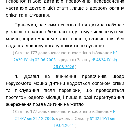
неповнолітньою дитиною правочинів, передбачених
частиною другою цієї статті, лише з дозволу органу
опіки та піклування.
Правочин, за яким неповнолітня дитина набуває
у власність майно безоплатно, у тому числі нерухоме
майно, користувачем якого вона є, вчиняється без
надання дозволу органу опіки та піклування.
( Статтю 177 доповнено частиною згідно із Законом
№
2620-IV від 02.06.2005
; в редакції Закону
№ 4824-IX від
25.03.2026
)
4. Дозвіл на вчинення правочинів щодо
нерухомого майна дитини надається органом опіки
та піклування після перевірки, що проводиться
протягом одного місяця, і лише в разі гарантування
збереження права дитини на житло.
( Статтю 177 доповнено частиною згідно із Законом
№
524-V від 22.12.2006
; в редакції Закону
№ 3234-VI від
19.04.2011
)