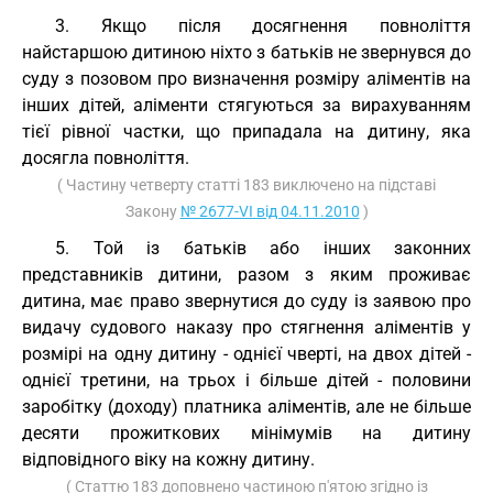
3. Якщо після досягнення повноліття
найстаршою дитиною ніхто з батьків не звернувся до
суду з позовом про визначення розміру аліментів на
інших дітей, аліменти стягуються за вирахуванням
тієї рівної частки, що припадала на дитину, яка
досягла повноліття.
( Частину четверту статті 183 виключено на підставі
Закону
№ 2677-VI від 04.11.2010
)
5. Той із батьків або інших законних
представників дитини, разом з яким проживає
дитина, має право звернутися до суду із заявою про
видачу судового наказу про стягнення аліментів у
розмірі на одну дитину - однієї чверті, на двох дітей -
однієї третини, на трьох і більше дітей - половини
заробітку (доходу) платника аліментів, але не більше
десяти прожиткових мінімумів на дитину
відповідного віку на кожну дитину.
( Статтю 183 доповнено частиною п'ятою згідно із