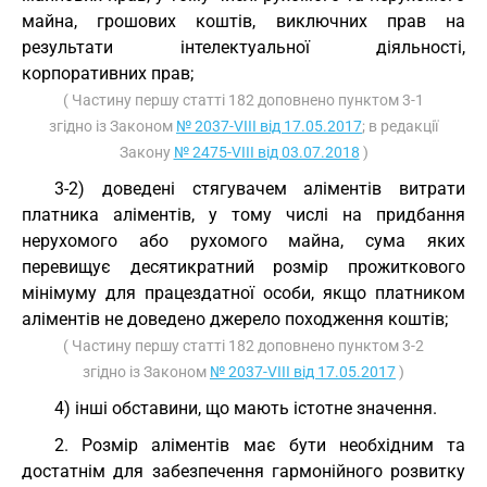
майна, грошових коштів, виключних прав на
результати інтелектуальної діяльності,
корпоративних прав;
( Частину першу статті 182 доповнено пунктом 3-1
згідно із Законом
№ 2037-VIII від 17.05.2017
; в редакції
Закону
№ 2475-VIII від 03.07.2018
)
3-2) доведені стягувачем аліментів витрати
платника аліментів, у тому числі на придбання
нерухомого або рухомого майна, сума яких
перевищує десятикратний розмір прожиткового
мінімуму для працездатної особи, якщо платником
аліментів не доведено джерело походження коштів;
( Частину першу статті 182 доповнено пунктом 3-2
згідно із Законом
№ 2037-VIII від 17.05.2017
)
4) інші обставини, що мають істотне значення.
2. Розмір аліментів має бути необхідним та
достатнім для забезпечення гармонійного розвитку