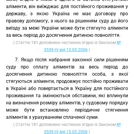
аліменти, він виїжджає для постійного проживання у
державу, з якою Україна не має договору про
правову допомогу, з нього за рішенням суду до його
виїзду за межі України може бути стягнуто аліменти
за весь період до досягнення дитиною повноліття.
( Статтю 181 доповнено частиною згідно із Законом
№
3539-IV від 15.03.2006
)
7. Якщо після набрання законної сили рішенням
суду про сплату аліментів за весь період до
досягнення дитиною повноліття особа, з якої
стягуються аліменти, продовжує постійно проживати
в Україні або повертається в Україну для постійного
проживання та змінюються обставини, які вплинули
на визначення розміру аліментів, у судовому порядку
може бути встановлено періодичне стягнення
аліментів з урахуванням сплаченої суми.
( Статтю 181 доповнено частиною згідно із Законом
№
3539-IV від 15.03.2006
)