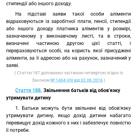
стипендії або іншого доходу.
На підставі заяви такої особи аліменти
відраховуються із заробітної плати, пенсії, стипендії
або іншого доходу платника аліментів у розмірі,
зазначеному у виконавчому листі, та в строки,
визначені частиною другою цієї статті, і
перераховуються особі, на користь якої присуджені
аліменти, за її адресою або на рахунок, зазначений у
заяві.
( Статтю 187 доповнено частиною четвертою згідно із
Законом
№ 1404-VIII від 02.06.2016
)
Стаття 188.
Звільнення батьків від обов'язку
утримувати дитину
1. Батьки можуть бути звільнені від обов'язку
утримувати дитину, якщо дохід дитини набагато
перевищує дохід кожного з них і забезпечує повністю
її потреби.