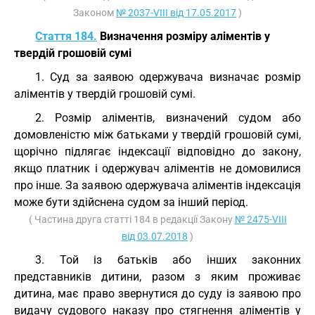
Законом
№ 2037-VIII від 17.05.2017
)
Стаття 184.
Визначення розміру аліментів у
твердій грошовій сумі
1. Суд за заявою одержувача визначає розмір
аліментів у твердій грошовій сумі.
2. Розмір аліментів, визначений судом або
домовленістю між батьками у твердій грошовій сумі,
щорічно підлягає індексації відповідно до закону,
якщо платник і одержувач аліментів не домовилися
про інше. За заявою одержувача аліментів індексація
може бути здійснена судом за інший період.
( Частина друга статті 184 в редакції Закону
№ 2475-VIII
від 03.07.2018
)
3. Той із батьків або інших законних
представників дитини, разом з яким проживає
дитина, має право звернутися до суду із заявою про
видачу судового наказу про стягнення аліментів у