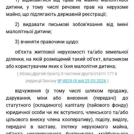
дитини, у тому числі речових прав на нерухоме
майно, що підлягають державній реєстрації;
2) видавати письмові зобов’язання від імені
малолітньої дитини;
3) вчиняти правочини щодо:
об’єкта житлової нерухомості та/або земельної
ділянки, на якій розміщений такий об’єкт, власником
або користувачем яких є їхня малолітня дитина;
( Абзац другий пункту 3 частини другої статті 177 в
редакції Закону
№ 4824-IX від 25.03.2026
)
відчуження (у тому числі шляхом продажу,
дарування, міни або внесення (передачі) до
статутного (складеного) капіталу (пайового фонду)
юридичної особи чи як вступного, членського та/або
цільового внеску члена кооперативу), поділу, виділу,
передачі в заставу, іпотеку нерухомого майна,
об’єкта незавершеного будівництва, майбутнього