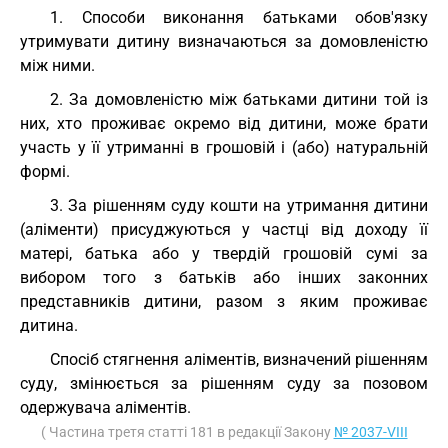
1. Способи виконання батьками обов'язку
утримувати дитину визначаються за домовленістю
між ними.
2. За домовленістю між батьками дитини той із
них, хто проживає окремо від дитини, може брати
участь у її утриманні в грошовій і (або) натуральній
формі.
3. За рішенням суду кошти на утримання дитини
(аліменти) присуджуються у частці від доходу її
матері, батька або у твердій грошовій сумі за
вибором того з батьків або інших законних
представників дитини, разом з яким проживає
дитина.
Спосіб стягнення аліментів, визначений рішенням
суду, змінюється за рішенням суду за позовом
одержувача аліментів.
( Частина третя статті 181 в редакції Закону
№ 2037-VIII