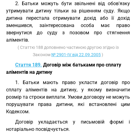
2. Батьки можуть бути звільнені від обов'язку
утримувати дитину тільки за рішенням суду. Якщо
дитина перестала отримувати дохід або її дохід
зменшився, заінтересована особа має право
звернутися до суду з позовом про стягнення
аліментів.
( Статтю 188 доповнено частиною другою згідно із
Законом
№ 2901-IV від 22.09.2005
)
Стаття 189.
Договір між батьками про сплату
аліментів на дитину
1. Батьки мають право укласти договір про
сплату аліментів на дитину, у якому визначити
розмір та строки виплати. Умови договору не можуть
порушувати права дитини, які встановлені цим
Кодексом.
Договір укладається у письмовій формі і
нотаріально посвідчується.