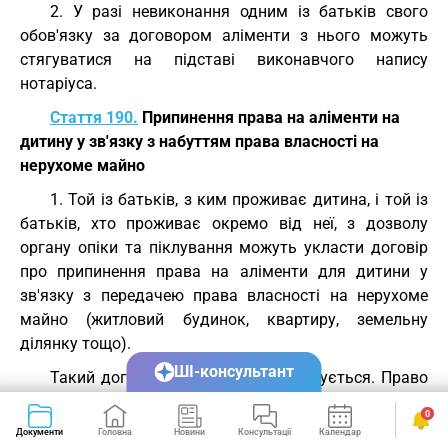
2. У разі невиконання одним із батьків свого
обов'язку за договором аліменти з нього можуть
стягуватися на підставі виконавчого напису
нотаріуса.
Стаття 190.
Припинення права на аліменти на
дитину у зв'язку з набуттям права власності на
нерухоме майно
1. Той із батьків, з ким проживає дитина, і той із
батьків, хто проживає окремо від неї, з дозволу
органу опіки та піклування можуть укласти договір
про припинення права на аліменти для дитини у
зв'язку з передачею права власності на нерухоме
майно (житловий будинок, квартиру, земельну
ділянку тощо).
ШІ-консультант
Такий договір нотаріально посвідчується. Право
власності на нерухоме майно за таким договором
0
виникає з моменту державної реєстрації цього права
Документи
Головна
Новини
Консультації
Календар
Сервіси