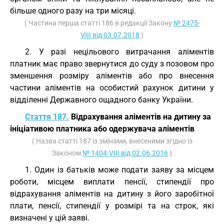
більше одного разу на три місяці.
( Частина перша статті 186 в редакції Закону
№ 2475-
VIII від 03.07.2018
)
2. У разі нецільового витрачання аліментів
платник має право звернутися до суду з позовом про
зменшення розміру аліментів або про внесення
частини аліментів на особистий рахунок дитини у
відділенні Державного ощадного банку України.
Стаття 187.
Відрахування аліментів на дитину за
ініціативою платника або одержувача аліментів
( Назва статті 187 із змінами, внесеними згідно із
Законом
№ 1404-VIII від 02.06.2016
)
1. Один із батьків може подати заяву за місцем
роботи, місцем виплати пенсії, стипендії про
відрахування аліментів на дитину з його заробітної
плати, пенсії, стипендії у розмірі та на строк, які
визначені у цій заяві.