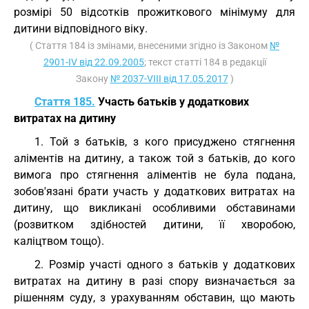
розмірі 50 відсотків прожиткового мінімуму для
дитини відповідного віку.
( Стаття 184 із змінами, внесеними згідно із Законом
№
2901-IV від 22.09.2005
; текст статті 184 в редакції
Закону
№ 2037-VIII від 17.05.2017
)
Стаття 185.
Участь батьків у додаткових
витратах на дитину
1. Той з батьків, з кого присуджено стягнення
аліментів на дитину, а також той з батьків, до кого
вимога про стягнення аліментів не була подана,
зобов'язані брати участь у додаткових витратах на
дитину, що викликані особливими обставинами
(розвитком здібностей дитини, її хворобою,
каліцтвом тощо).
2. Розмір участі одного з батьків у додаткових
витратах на дитину в разі спору визначається за
рішенням суду, з урахуванням обставин, що мають