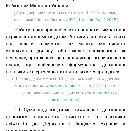
Кабінетом Міністрів України.
( Абзац перший частини дев'ятої статті 181 із змінами,
внесеними згідно із Законом
№ 911-VIII від 24.12.2015
)
Роботу щодо призначення та виплати тимчасової
державної допомоги дітям, батьки яких ухиляються
від сплати аліментів, не мають можливості
утримувати дитину або місце проживання їх
невідоме, організовує центральний орган виконавчої
влади, що забезпечує формування державної
політики у сфері усиновлення та захисту прав дітей.
( Частину дев'яту статті 181 доповнено абзацом другим
згідно із Законом
№ 5462-VI від 16.10.2012
)( Статтю
181 доповнено частиною згідно із Законом
№ 2853-IV
від 08.09.2005
)
10. Суми наданої дитині тимчасової державної
допомоги підлягають стягненню з платника
аліментів до Державного бюджету України у
судовому порядку.