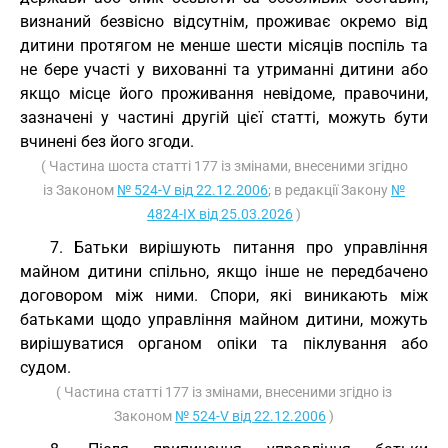
визнаний безвісно відсутнім, проживає окремо від
дитини протягом не менше шести місяців поспіль та
не бере участі у вихованні та утриманні дитини або
якщо місце його проживання невідоме, правочини,
зазначені у частині другій цієї статті, можуть бути
вчинені без його згоди.
( Частина шоста статті 177 із змінами, внесеними згідно
із Законом
№ 524-V від 22.12.2006
; в редакції Закону
№
4824-IX від 25.03.2026
)
7. Батьки вирішують питання про управління
майном дитини спільно, якщо інше не передбачено
договором між ними. Спори, які виникають між
батьками щодо управління майном дитини, можуть
вирішуватися органом опіки та піклування або
судом.
( Частина статті 177 із змінами, внесеними згідно із
Законом
№ 524-V від 22.12.2006
)