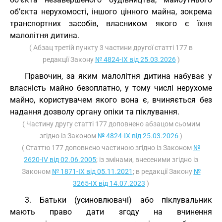
об’єкта нерухомості, іншого цінного майна, зокрема
транспортних засобів, власником якого є їхня
малолітня дитина.
( Абзац третій пункту 3 частини другої статті 177 в
редакції Закону
№ 4824-IX від 25.03.2026
)
Правочин, за яким малолітня дитина набуває у
власність майно безоплатно, у тому числі нерухоме
майно, користувачем якого вона є, вчиняється без
надання дозволу органу опіки та піклування.
( Частину другу статті 177 доповнено абзацом сьомим
згідно із Законом
№ 4824-IX від 25.03.2026
)
( Статтю 177 доповнено частиною згідно із Законом
№
2620-IV від 02.06.2005
; із змінами, внесеними згідно із
Законом
№ 1871-IX від 05.11.2021
; в редакції Закону
№
3265-IX від 14.07.2023
)
3. Батьки (усиновлювачі) або піклувальник
мають право дати згоду на вчинення