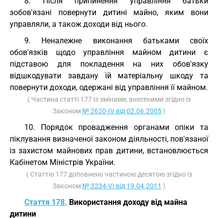
8. Після припинення управління батьки
зобов'язані повернути дитині майно, яким вони
управляли, а також доходи від нього.
9. Неналежне виконання батьками своїх
обов'язків щодо управління майном дитини є
підставою для покладення на них обов'язку
відшкодувати завдану їй матеріальну шкоду та
повернути доходи, одержані від управління її майном.
( Частина статті 177 із змінами, внесеними згідно із
Законом
№ 2620-IV від 02.06.2005
)
10. Порядок провадження органами опіки та
піклування визначеної законом діяльності, пов'язаної
із захистом майнових прав дитини, встановлюється
Кабінетом Міністрів України.
( Статтю 177 доповнено частиною десятою згідно із
Законом
№ 3234-VI від 19.04.2011
)
Стаття 178.
Використання доходу від майна
дитини