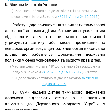
Кабінетом Міністрів України.
( Абзац перший частини дев'ятої статті 181 із змінами,
внесеними згідно із Законом
№ 911-VIII від 24.12.2015
)
Роботу щодо призначення та виплати тимчасової
державної допомоги дітям, батьки яких ухиляються
від сплати аліментів, не мають можливості
утримувати дитину або місце проживання їх
невідоме, організовує центральний орган виконавчої
влади, що забезпечує формування державної
політики у сфері усиновлення та захисту прав дітей.
( Частину дев'яту статті 181 доповнено абзацом другим
згідно із Законом
№ 5462-VI від 16.10.2012
)( Статтю
181 доповнено частиною згідно із Законом
№ 2853-IV
від 08.09.2005
)
10. Суми наданої дитині тимчасової державної
допомоги підлягають стягненню з платника
аліментів до Державного бюджету України у
судовому порядку.