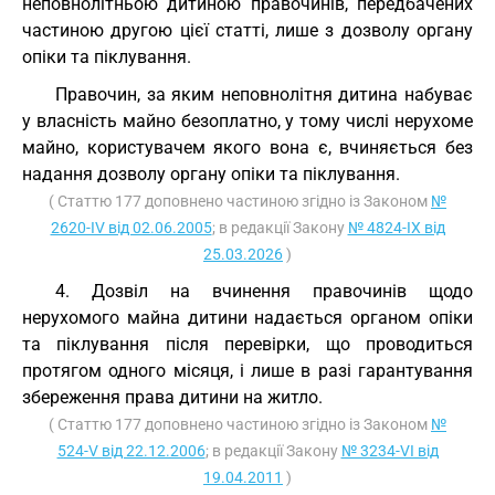
неповнолітньою дитиною правочинів, передбачених
частиною другою цієї статті, лише з дозволу органу
опіки та піклування.
Правочин, за яким неповнолітня дитина набуває
у власність майно безоплатно, у тому числі нерухоме
майно, користувачем якого вона є, вчиняється без
надання дозволу органу опіки та піклування.
( Статтю 177 доповнено частиною згідно із Законом
№
2620-IV від 02.06.2005
; в редакції Закону
№ 4824-IX від
25.03.2026
)
4. Дозвіл на вчинення правочинів щодо
нерухомого майна дитини надається органом опіки
та піклування після перевірки, що проводиться
протягом одного місяця, і лише в разі гарантування
збереження права дитини на житло.
( Статтю 177 доповнено частиною згідно із Законом
№
524-V від 22.12.2006
; в редакції Закону
№ 3234-VI від
19.04.2011
)