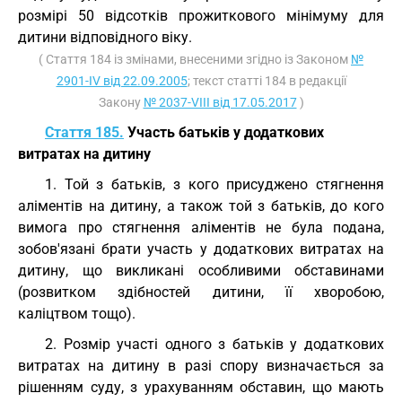
розмірі 50 відсотків прожиткового мінімуму для
дитини відповідного віку.
( Стаття 184 із змінами, внесеними згідно із Законом
№
2901-IV від 22.09.2005
; текст статті 184 в редакції
Закону
№ 2037-VIII від 17.05.2017
)
Стаття 185.
Участь батьків у додаткових
витратах на дитину
1. Той з батьків, з кого присуджено стягнення
аліментів на дитину, а також той з батьків, до кого
вимога про стягнення аліментів не була подана,
зобов'язані брати участь у додаткових витратах на
дитину, що викликані особливими обставинами
(розвитком здібностей дитини, її хворобою,
каліцтвом тощо).
2. Розмір участі одного з батьків у додаткових
витратах на дитину в разі спору визначається за
рішенням суду, з урахуванням обставин, що мають