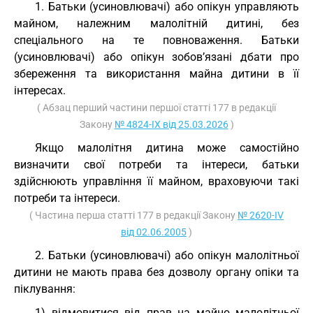
1. Батьки (усиновлювачі) або опікун управляють
майном, належним малолітній дитині, без
спеціального на те повноваження. Батьки
(усиновлювачі) або опікун зобов’язані дбати про
збереження та використання майна дитини в її
інтересах.
( Абзац перший частини першої статті 177 в редакції
Закону
№ 4824-IX від 25.03.2026
)
Якщо малолітня дитина може самостійно
визначити свої потреби та інтереси, батьки
здійснюють управління її майном, враховуючи такі
потреби та інтереси.
( Частина перша статті 177 в редакції Закону
№ 2620-IV
від 02.06.2005
)
2. Батьки (усиновлювачі) або опікун малолітньої
дитини не мають права без дозволу органу опіки та
піклування:
1) відмовитися від прав на майно малолітньої