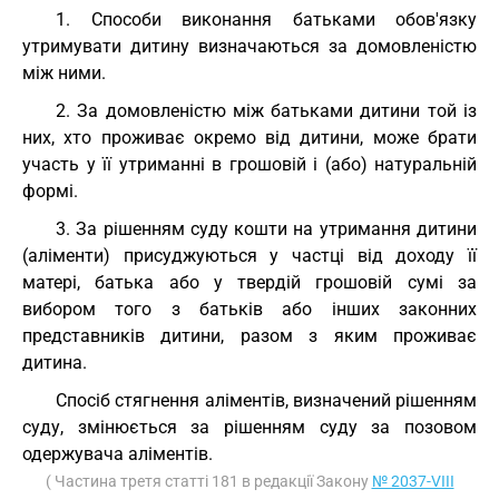
1. Способи виконання батьками обов'язку
утримувати дитину визначаються за домовленістю
між ними.
2. За домовленістю між батьками дитини той із
них, хто проживає окремо від дитини, може брати
участь у її утриманні в грошовій і (або) натуральній
формі.
3. За рішенням суду кошти на утримання дитини
(аліменти) присуджуються у частці від доходу її
матері, батька або у твердій грошовій сумі за
вибором того з батьків або інших законних
представників дитини, разом з яким проживає
дитина.
Спосіб стягнення аліментів, визначений рішенням
суду, змінюється за рішенням суду за позовом
одержувача аліментів.
( Частина третя статті 181 в редакції Закону
№ 2037-VIII