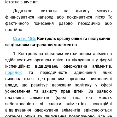
істотне значення.
Додаткові витрати на дитину можуть
фінансуватися наперед або покриватися після їх
фактичного понесення разово, періодично або
постійно.
Стаття 186.
Контроль органу опіки та піклування
за цільовим витрачанням аліментів
1. Контроль за цільовим витрачанням аліментів
здійснюється органом опіки та піклування у формі
інспекційних відвідувань одержувача аліментів,
порядок
та періодичність здійснення яких
визначаються центральним органом виконавчої
влади, що реалізує державну політику у сфері
усиновлення та захисту прав дітей. За заявою
платника аліментів (крім тих, які мають
заборгованість зі сплати аліментів) інспекційні
відвідування одержувача аліментів здійснюються
органом опіки та піклування позапланово, але не