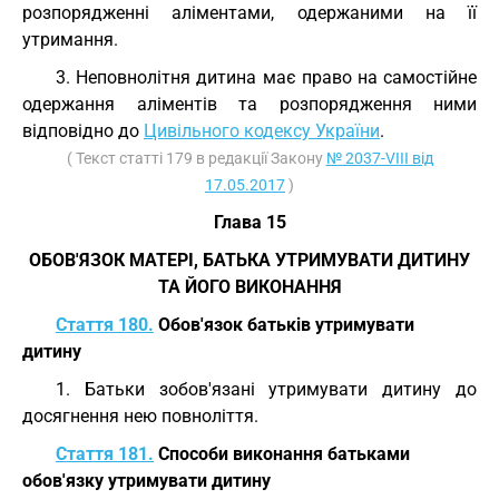
розпорядженні аліментами, одержаними на її
утримання.
3. Неповнолітня дитина має право на самостійне
одержання аліментів та розпорядження ними
відповідно до
Цивільного кодексу України
.
( Текст статті 179 в редакції Закону
№ 2037-VIII від
17.05.2017
)
Глава 15
ОБОВ'ЯЗОК МАТЕРІ, БАТЬКА УТРИМУВАТИ ДИТИНУ
ТА ЙОГО ВИКОНАННЯ
Стаття 180.
Обов'язок батьків утримувати
дитину
1. Батьки зобов'язані утримувати дитину до
досягнення нею повноліття.
Стаття 181.
Способи виконання батьками
обов'язку утримувати дитину