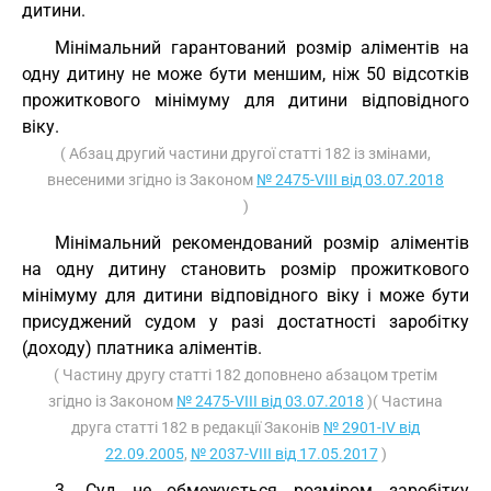
дитини.
Мінімальний гарантований розмір аліментів на
одну дитину не може бути меншим, ніж 50 відсотків
прожиткового мінімуму для дитини відповідного
віку.
( Абзац другий частини другої статті 182 із змінами,
внесеними згідно із Законом
№ 2475-VIII від 03.07.2018
)
Мінімальний рекомендований розмір аліментів
на одну дитину становить розмір прожиткового
мінімуму для дитини відповідного віку і може бути
присуджений судом у разі достатності заробітку
(доходу) платника аліментів.
( Частину другу статті 182 доповнено абзацом третім
згідно із Законом
№ 2475-VIII від 03.07.2018
)( Частина
друга статті 182 в редакції Законів
№ 2901-IV від
22.09.2005
,
№ 2037-VIII від 17.05.2017
)
3. Суд не обмежується розміром заробітку