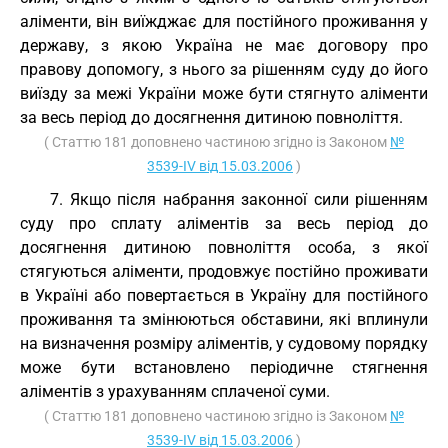
аліменти, він виїжджає для постійного проживання у
державу, з якою Україна не має договору про
правову допомогу, з нього за рішенням суду до його
виїзду за межі України може бути стягнуто аліменти
за весь період до досягнення дитиною повноліття.
( Статтю 181 доповнено частиною згідно із Законом
№
3539-IV від 15.03.2006
)
7. Якщо після набрання законної сили рішенням
суду про сплату аліментів за весь період до
досягнення дитиною повноліття особа, з якої
стягуються аліменти, продовжує постійно проживати
в Україні або повертається в Україну для постійного
проживання та змінюються обставини, які вплинули
на визначення розміру аліментів, у судовому порядку
може бути встановлено періодичне стягнення
аліментів з урахуванням сплаченої суми.
( Статтю 181 доповнено частиною згідно із Законом
№
3539-IV від 15.03.2006
)