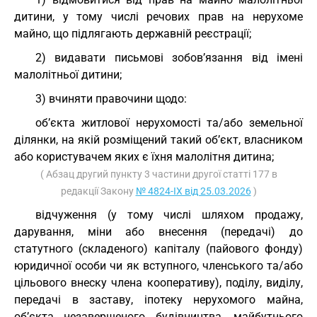
дитини, у тому числі речових прав на нерухоме
майно, що підлягають державній реєстрації;
2) видавати письмові зобов’язання від імені
малолітньої дитини;
3) вчиняти правочини щодо:
об’єкта житлової нерухомості та/або земельної
ділянки, на якій розміщений такий об’єкт, власником
або користувачем яких є їхня малолітня дитина;
( Абзац другий пункту 3 частини другої статті 177 в
редакції Закону
№ 4824-IX від 25.03.2026
)
відчуження (у тому числі шляхом продажу,
дарування, міни або внесення (передачі) до
статутного (складеного) капіталу (пайового фонду)
юридичної особи чи як вступного, членського та/або
цільового внеску члена кооперативу), поділу, виділу,
передачі в заставу, іпотеку нерухомого майна,
об’єкта незавершеного будівництва, майбутнього