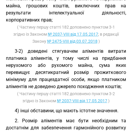
майна, грошових коштів, виключних прав на
результати інтелектуальної діяльності,
корпоративних прав;
( Частину першу статті 182 доповнено пунктом 3-1
згідно із Законом
№ 2037-VIII від 17.05.2017
; в редакції
Закону
№ 2475-VIII від 03.07.2018
)
3-2) доведені стягувачем аліментів витрати
платника аліментів, у тому числі на придбання
нерухомого або рухомого майна, сума яких
перевищує десятикратний розмір прожиткового
мінімуму для працездатної особи, якщо платником
аліментів не доведено джерело походження коштів;
( Частину першу статті 182 доповнено пунктом 3-2
згідно із Законом
№ 2037-VIII від 17.05.2017
)
4) інші обставини, що мають істотне значення.
2. Розмір аліментів має бути необхідним та
достатнім для забезпечення гармонійного розвитку