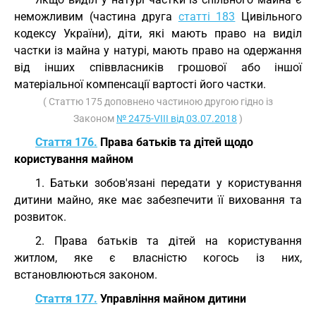
неможливим (частина друга
статті 183
Цивільного
кодексу України), діти, які мають право на виділ
частки із майна у натурі, мають право на одержання
від інших співвласників грошової або іншої
матеріальної компенсації вартості його частки.
( Статтю 175 доповнено частиною другою гідно із
Законом
№ 2475-VIII від 03.07.2018
)
Стаття 176.
Права батьків та дітей щодо
користування майном
1. Батьки зобов'язані передати у користування
дитини майно, яке має забезпечити її виховання та
розвиток.
2. Права батьків та дітей на користування
житлом, яке є власністю когось із них,
встановлюються законом.
Стаття 177.
Управління майном дитини