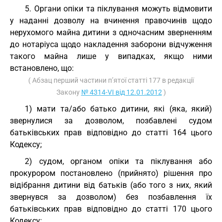
5. Органи опіки та піклування можуть відмовити
у наданні дозволу на вчинення правочинів щодо
нерухомого майна дитини з одночасним зверненням
до нотаріуса щодо накладення заборони відчуження
такого майна лише у випадках, якщо ними
встановлено, що:
( Абзац перший частини п’ятої статті 177 в редакції
Закону
№ 4314-VI від 12.01.2012
)
1) мати та/або батько дитини, які (яка, який)
звернулися за дозволом, позбавлені судом
батьківських прав відповідно до статті 164 цього
Кодексу;
2) судом, органом опіки та піклування або
прокурором постановлено (прийнято) рішення про
відібрання дитини від батьків (або того з них, який
звернувся за дозволом) без позбавлення їх
батьківських прав відповідно до статті 170 цього
Кодексу;