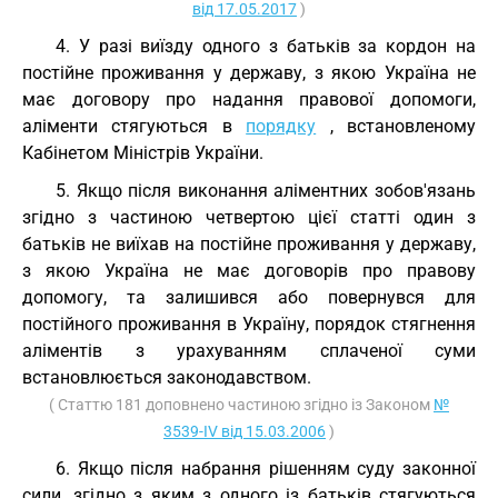
від 17.05.2017
)
4. У разі виїзду одного з батьків за кордон на
постійне проживання у державу, з якою Україна не
має договору про надання правової допомоги,
аліменти стягуються в
порядку
, встановленому
Кабінетом Міністрів України.
5. Якщо після виконання аліментних зобов'язань
згідно з частиною четвертою цієї статті один з
батьків не виїхав на постійне проживання у державу,
з якою Україна не має договорів про правову
допомогу, та залишився або повернувся для
постійного проживання в Україну, порядок стягнення
аліментів з урахуванням сплаченої суми
встановлюється законодавством.
( Статтю 181 доповнено частиною згідно із Законом
№
3539-IV від 15.03.2006
)
6. Якщо після набрання рішенням суду законної
сили, згідно з яким з одного із батьків стягуються