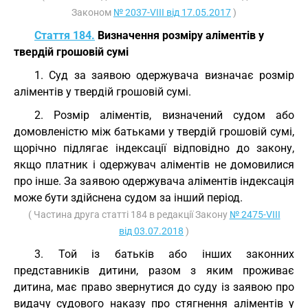
Законом
№ 2037-VIII від 17.05.2017
)
Стаття 184.
Визначення розміру аліментів у
твердій грошовій сумі
1. Суд за заявою одержувача визначає розмір
аліментів у твердій грошовій сумі.
2. Розмір аліментів, визначений судом або
домовленістю між батьками у твердій грошовій сумі,
щорічно підлягає індексації відповідно до закону,
якщо платник і одержувач аліментів не домовилися
про інше. За заявою одержувача аліментів індексація
може бути здійснена судом за інший період.
( Частина друга статті 184 в редакції Закону
№ 2475-VIII
від 03.07.2018
)
3. Той із батьків або інших законних
представників дитини, разом з яким проживає
дитина, має право звернутися до суду із заявою про
видачу судового наказу про стягнення аліментів у