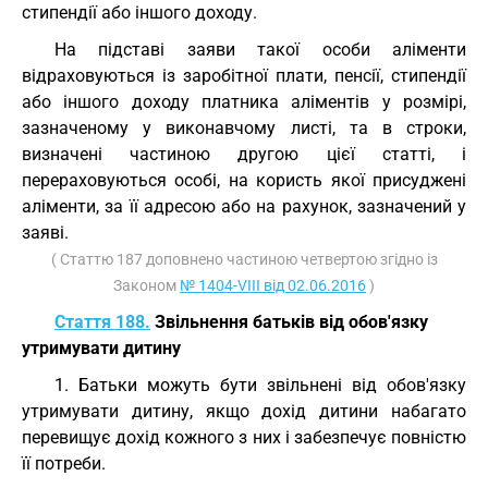
стипендії або іншого доходу.
На підставі заяви такої особи аліменти
відраховуються із заробітної плати, пенсії, стипендії
або іншого доходу платника аліментів у розмірі,
зазначеному у виконавчому листі, та в строки,
визначені частиною другою цієї статті, і
перераховуються особі, на користь якої присуджені
аліменти, за її адресою або на рахунок, зазначений у
заяві.
( Статтю 187 доповнено частиною четвертою згідно із
Законом
№ 1404-VIII від 02.06.2016
)
Стаття 188.
Звільнення батьків від обов'язку
утримувати дитину
1. Батьки можуть бути звільнені від обов'язку
утримувати дитину, якщо дохід дитини набагато
перевищує дохід кожного з них і забезпечує повністю
її потреби.