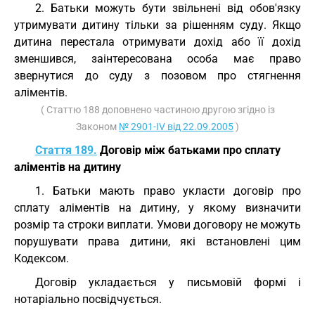
2. Батьки можуть бути звільнені від обов'язку
утримувати дитину тільки за рішенням суду. Якщо
дитина перестала отримувати дохід або її дохід
зменшився, заінтересована особа має право
звернутися до суду з позовом про стягнення
аліментів.
( Статтю 188 доповнено частиною другою згідно із
Законом
№ 2901-IV від 22.09.2005
)
Стаття 189.
Договір між батьками про сплату
аліментів на дитину
1. Батьки мають право укласти договір про
сплату аліментів на дитину, у якому визначити
розмір та строки виплати. Умови договору не можуть
порушувати права дитини, які встановлені цим
Кодексом.
Договір укладається у письмовій формі і
нотаріально посвідчується.