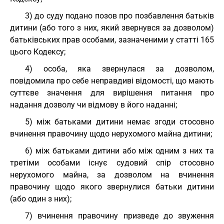
3) до суду подано позов про позбавлення батьків
дитини (або того з них, який звернувся за дозволом)
батьківських прав особами, зазначеними у статті 165
цього Кодексу;
4) особа, яка звернулася за дозволом,
повідомила про себе неправдиві відомості, що мають
суттєве значення для вирішення питання про
надання дозволу чи відмову в його наданні;
5) між батьками дитини немає згоди стосовно
вчинення правочину щодо нерухомого майна дитини;
6) між батьками дитини або між одним з них та
третіми особами існує судовий спір стосовно
нерухомого майна, за дозволом на вчинення
правочину щодо якого звернулися батьки дитини
(або один з них);
7) вчинення правочину призведе до звуження