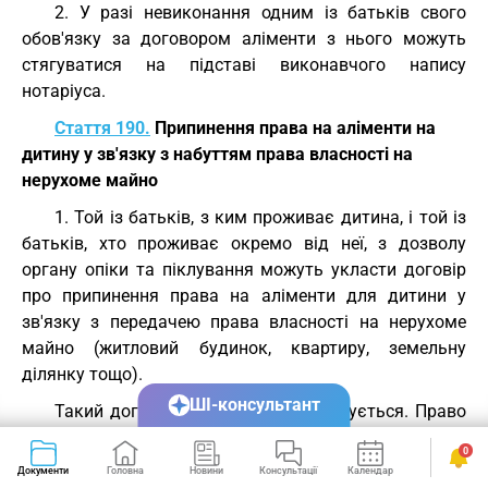
2. У разі невиконання одним із батьків свого
обов'язку за договором аліменти з нього можуть
стягуватися на підставі виконавчого напису
нотаріуса.
Стаття 190.
Припинення права на аліменти на
дитину у зв'язку з набуттям права власності на
нерухоме майно
1. Той із батьків, з ким проживає дитина, і той із
батьків, хто проживає окремо від неї, з дозволу
органу опіки та піклування можуть укласти договір
про припинення права на аліменти для дитини у
зв'язку з передачею права власності на нерухоме
майно (житловий будинок, квартиру, земельну
ділянку тощо).
ШІ-консультант
Такий договір нотаріально посвідчується. Право
власності на нерухоме майно за таким договором
0
виникає з моменту державної реєстрації цього права
Документи
Головна
Новини
Консультації
Календар
Сервіси