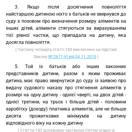
3. Якщо після досягнення повноліття
найстаршою дитиною ніхто з батьків не звернувся до
суду з позовом про визначення розміру аліментів на
інших дітей, аліменти стягуються за вирахуванням
тієї рівної частки, що припадала на дитину, яка
досягла повноліття.
( Частину четверту статті 183 виключено на підставі
Закону
№ 2677-VI від 04.11.2010
)
5. Той із батьків або інших законних
представників дитини, разом з яким проживає
дитина, має право звернутися до суду із заявою про
видачу судового наказу про стягнення аліментів у
розмірі на одну дитину - однієї чверті, на двох дітей -
однієї третини, на трьох і більше дітей - половини
заробітку (доходу) платника аліментів, але не більше
десяти прожиткових мінімумів на дитину
відповідного віку на кожну дитину.
( Статтю 183 доповнено частиною п'ятою згідно із