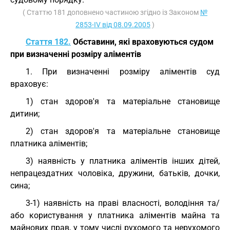
( Статтю 181 доповнено частиною згідно із Законом
№
2853-IV від 08.09.2005
)
Стаття 182.
Обставини, які враховуються судом
при визначенні розміру аліментів
1. При визначенні розміру аліментів суд
враховує:
1) стан здоров'я та матеріальне становище
дитини;
2) стан здоров'я та матеріальне становище
платника аліментів;
3) наявність у платника аліментів інших дітей,
непрацездатних чоловіка, дружини, батьків, дочки,
сина;
3-1) наявність на праві власності, володіння та/
або користування у платника аліментів майна та
майнових прав, у тому числі рухомого та нерухомого