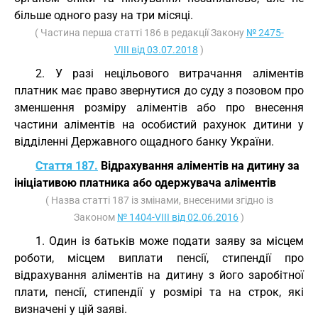
більше одного разу на три місяці.
( Частина перша статті 186 в редакції Закону
№ 2475-
VIII від 03.07.2018
)
2. У разі нецільового витрачання аліментів
платник має право звернутися до суду з позовом про
зменшення розміру аліментів або про внесення
частини аліментів на особистий рахунок дитини у
відділенні Державного ощадного банку України.
Стаття 187.
Відрахування аліментів на дитину за
ініціативою платника або одержувача аліментів
( Назва статті 187 із змінами, внесеними згідно із
Законом
№ 1404-VIII від 02.06.2016
)
1. Один із батьків може подати заяву за місцем
роботи, місцем виплати пенсії, стипендії про
відрахування аліментів на дитину з його заробітної
плати, пенсії, стипендії у розмірі та на строк, які
визначені у цій заяві.