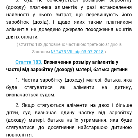
(доходу) платника аліментів у разі встановлення
наявності у нього витрат, що перевищують його
заробіток (дохід), і щодо яких таким платником
аліментів не доведено джерело походження коштів
для їх оплати.
( Статтю 182 доповнено частиною третьою згідно із
Законом
№ 2475-VIII від 03.07.2018
)
Стаття 183.
Визначення розміру аліментів у
частці від заробітку (доходу) матері, батька дитини
1. Частка заробітку (доходу) матері, батька, яка
буде стягуватися як аліменти на дитину,
визначається судом.
2. Якщо стягуються аліменти на двох і більше
дітей, суд визначає єдину частку від заробітку
(доходу) матері, батька на їх утримання, яка буде
стягуватися до досягнення найстаршою дитиною
повноліття.