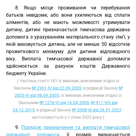
8. Якщо місце проживання чи перебування
батьків невідоме, або вони ухиляються від сплати
аліментів, або не мають можливості утримувати
дитину, дитині призначається тимчасова державна
допомога з урахуванням матеріального стану сім’ї, у
якій виховується дитина, але не менше 50 відсотків
прожиткового мінімуму для дитини відповідного
віку. Виплата тимчасової державної допомоги
здійснюється за рахунок коштів Державного
бюджету України.
( Частина статті 181 із змінами, внесеними згідно із
Законом
№ 2901-IV від 22.09.2005
; в редакції Закону
№
2853-IV від 08.09.2005
; із змінами, внесеними згідно із
Законами
№ 1276-VI від 16.04.2009
,
№ 911-VIII від
24.12.2015
; в редакції Закону
№ 2008-IX від 26.01.2022
-
застосовується з 1 січня 2022 року )
9.
Порядок призначення та виплати тимчасової
державної допомоги
, її розмір визначається