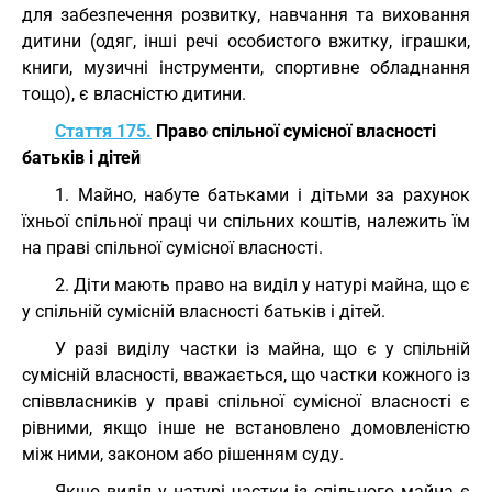
для забезпечення розвитку, навчання та виховання
дитини (одяг, інші речі особистого вжитку, іграшки,
книги, музичні інструменти, спортивне обладнання
тощо), є власністю дитини.
Стаття 175.
Право спільної сумісної власності
батьків і дітей
1. Майно, набуте батьками і дітьми за рахунок
їхньої спільної праці чи спільних коштів, належить їм
на праві спільної сумісної власності.
2. Діти мають право на виділ у натурі майна, що є
у спільній сумісній власності батьків і дітей.
У разі виділу частки із майна, що є у спільній
сумісній власності, вважається, що частки кожного із
співвласників у праві спільної сумісної власності є
рівними, якщо інше не встановлено домовленістю
між ними, законом або рішенням суду.
Якщо виділ у натурі частки із спільного майна є