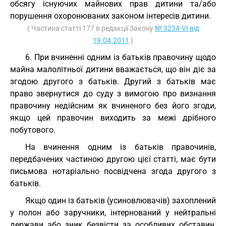
обсягу існуючих майнових прав дитини та/або
порушення охоронюваних законом інтересів дитини.
( Частина статті 177 в редакції Закону
№ 3234-VI від
19.04.2011
)
6. При вчиненні одним із батьків правочину щодо
майна малолітньої дитини вважається, що він діє за
згодою другого з батьків. Другий з батьків має
право звернутися до суду з вимогою про визнання
правочину недійсним як вчиненого без його згоди,
якщо цей правочин виходить за межі дрібного
побутового.
На вчинення одним із батьків правочинів,
передбачених частиною другою цієї статті, має бути
письмова нотаріально посвідчена згода другого з
батьків.
Якщо один із батьків (усиновлювачів) захоплений
у полон або заручники, інтернований у нейтральні
держави або зник безвісти за особливих обставин,