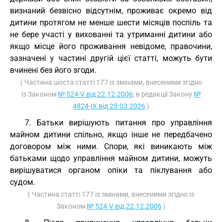
визнаний безвісно відсутнім, проживає окремо від
дитини протягом не менше шести місяців поспіль та
не бере участі у вихованні та утриманні дитини або
якщо місце його проживання невідоме, правочини,
зазначені у частині другій цієї статті, можуть бути
вчинені без його згоди.
( Частина шоста статті 177 із змінами, внесеними згідно
із Законом
№ 524-V від 22.12.2006
; в редакції Закону
№
4824-IX від 25.03.2026
)
7. Батьки вирішують питання про управління
майном дитини спільно, якщо інше не передбачено
договором між ними. Спори, які виникають між
батьками щодо управління майном дитини, можуть
вирішуватися органом опіки та піклування або
судом.
( Частина статті 177 із змінами, внесеними згідно із
Законом
№ 524-V від 22.12.2006
)