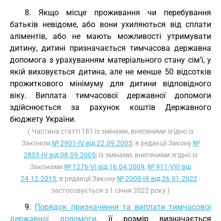
8. Якщо місце проживання чи перебування
батьків невідоме, або вони ухиляються від сплати
аліментів, або не мають можливості утримувати
дитину, дитині призначається тимчасова державна
допомога з урахуванням матеріального стану сім’ї, у
якій виховується дитина, але не менше 50 відсотків
прожиткового мінімуму для дитини відповідного
віку. Виплата тимчасової державної допомоги
здійснюється за рахунок коштів Державного
бюджету України.
( Частина статті 181 із змінами, внесеними згідно із
Законом
№ 2901-IV від 22.09.2005
; в редакції Закону
№
2853-IV від 08.09.2005
; із змінами, внесеними згідно із
Законами
№ 1276-VI від 16.04.2009
,
№ 911-VIII від
24.12.2015
; в редакції Закону
№ 2008-IX від 26.01.2022
-
застосовується з 1 січня 2022 року )
9.
Порядок призначення та виплати тимчасової
державної допомоги
, її розмір визначається