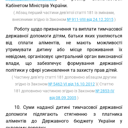
Кабінетом Міністрів України.
( Абзац перший частини дев'ятої статті 181 із змінами,
внесеними згідно із Законом
№ 911-VIII від 24.12.2015
)
Роботу щодо призначення та виплати тимчасової
державної допомоги дітям, батьки яких ухиляються
від сплати аліментів, не мають можливості
утримувати дитину або місце проживання їх
невідоме, організовує центральний орган виконавчої
влади, що забезпечує формування державної
політики у сфері усиновлення та захисту прав дітей.
( Частину дев'яту статті 181 доповнено абзацом другим
згідно із Законом
№ 5462-VI від 16.10.2012
)( Статтю
181 доповнено частиною згідно із Законом
№ 2853-IV
від 08.09.2005
)
10. Суми наданої дитині тимчасової державної
допомоги підлягають стягненню з платника
аліментів до Державного бюджету України у
судовому порядку.