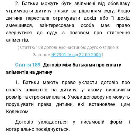
2. Батьки можуть бути звільнені від обов'язку
утримувати дитину тільки за рішенням суду. Якщо
дитина перестала отримувати дохід або її дохід
зменшився, заінтересована особа має право
звернутися до суду з позовом про стягнення
аліментів.
( Статтю 188 доповнено частиною другою згідно із
Законом
№ 2901-IV від 22.09.2005
)
Стаття 189.
Договір між батьками про сплату
аліментів на дитину
1. Батьки мають право укласти договір про
сплату аліментів на дитину, у якому визначити
розмір та строки виплати. Умови договору не можуть
порушувати права дитини, які встановлені цим
Кодексом.
Договір укладається у письмовій формі і
нотаріально посвідчується.