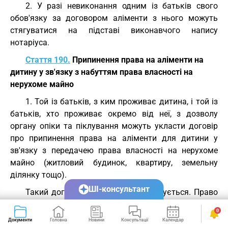
2. У разі невиконання одним із батьків свого
обов'язку за договором аліменти з нього можуть
стягуватися на підставі виконавчого напису
нотаріуса.
Стаття 190.
Припинення права на аліменти на
дитину у зв'язку з набуттям права власності на
нерухоме майно
1. Той із батьків, з ким проживає дитина, і той із
батьків, хто проживає окремо від неї, з дозволу
органу опіки та піклування можуть укласти договір
про припинення права на аліменти для дитини у
зв'язку з передачею права власності на нерухоме
майно (житловий будинок, квартиру, земельну
ділянку тощо).
ШІ-консультант
Такий договір нотаріально посвідчується. Право
власності на нерухоме майно за таким договором
0
виникає з моменту державної реєстрації цього права
Документи
Головна
Новини
Консультації
Календар
Сервіси