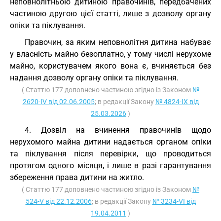
неповнолітньою дитиною правочинів, передбачених
частиною другою цієї статті, лише з дозволу органу
опіки та піклування.
Правочин, за яким неповнолітня дитина набуває
у власність майно безоплатно, у тому числі нерухоме
майно, користувачем якого вона є, вчиняється без
надання дозволу органу опіки та піклування.
( Статтю 177 доповнено частиною згідно із Законом
№
2620-IV від 02.06.2005
; в редакції Закону
№ 4824-IX від
25.03.2026
)
4. Дозвіл на вчинення правочинів щодо
нерухомого майна дитини надається органом опіки
та піклування після перевірки, що проводиться
протягом одного місяця, і лише в разі гарантування
збереження права дитини на житло.
( Статтю 177 доповнено частиною згідно із Законом
№
524-V від 22.12.2006
; в редакції Закону
№ 3234-VI від
19.04.2011
)