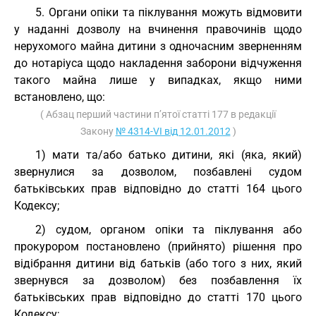
5. Органи опіки та піклування можуть відмовити
у наданні дозволу на вчинення правочинів щодо
нерухомого майна дитини з одночасним зверненням
до нотаріуса щодо накладення заборони відчуження
такого майна лише у випадках, якщо ними
встановлено, що:
( Абзац перший частини п’ятої статті 177 в редакції
Закону
№ 4314-VI від 12.01.2012
)
1) мати та/або батько дитини, які (яка, який)
звернулися за дозволом, позбавлені судом
батьківських прав відповідно до статті 164 цього
Кодексу;
2) судом, органом опіки та піклування або
прокурором постановлено (прийнято) рішення про
відібрання дитини від батьків (або того з них, який
звернувся за дозволом) без позбавлення їх
батьківських прав відповідно до статті 170 цього
Кодексу;