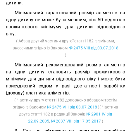
дитини.
Мінімальний гарантований розмір аліментів на
одну дитину не може бути меншим, ніж 50 відсотків
прожиткового мінімуму для дитини відповідного
віку.
( Абзац другий частини другої статті 182 із змінами,
внесеними згідно із Законом
№ 2475-VIII від 03.07.2018
)
Мінімальний рекомендований розмір аліментів
на одну дитину становить розмір прожиткового
мінімуму для дитини відповідного віку і може бути
присуджений судом у разі достатності заробітку
(доходу) платника аліментів.
( Частину другу статті 182 доповнено абзацом третім
згідно із Законом
№ 2475-VIII від 03.07.2018
)( Частина
друга статті 182 в редакції Законів
№ 2901-IV від
22.09.2005
,
№ 2037-VIII від 17.05.2017
)
3. Суд не обмежується розміром заробітку