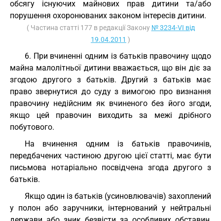
обсягу існуючих майнових прав дитини та/або
порушення охоронюваних законом інтересів дитини.
( Частина статті 177 в редакції Закону
№ 3234-VI від
19.04.2011
)
6. При вчиненні одним із батьків правочину щодо
майна малолітньої дитини вважається, що він діє за
згодою другого з батьків. Другий з батьків має
право звернутися до суду з вимогою про визнання
правочину недійсним як вчиненого без його згоди,
якщо цей правочин виходить за межі дрібного
побутового.
На вчинення одним із батьків правочинів,
передбачених частиною другою цієї статті, має бути
письмова нотаріально посвідчена згода другого з
батьків.
Якщо один із батьків (усиновлювачів) захоплений
у полон або заручники, інтернований у нейтральні
держави або зник безвісти за особливих обставин,