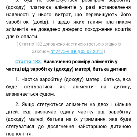
(доходу) платника аліментів у разі встановлення
наявності у нього витрат, що перевищують його
заробіток (дохід), і щодо яких таким платником
аліментів не доведено джерело походження коштів
для їх оплати.
( Статтю 182 доповнено частиною третьою згідно із
Законом
№ 2475-VIII від 03.07.2018
)
Стаття 183.
Визначення розміру аліментів у
частці від заробітку (доходу) матері, батька дитини
1. Частка заробітку (доходу) матері, батька, яка
буде стягуватися як аліменти на дитину,
визначається судом.
2. Якщо стягуються аліменти на двох і більше
дітей, суд визначає єдину частку від заробітку
(доходу) матері, батька на їх утримання, яка буде
стягуватися до досягнення найстаршою дитиною
повноліття.