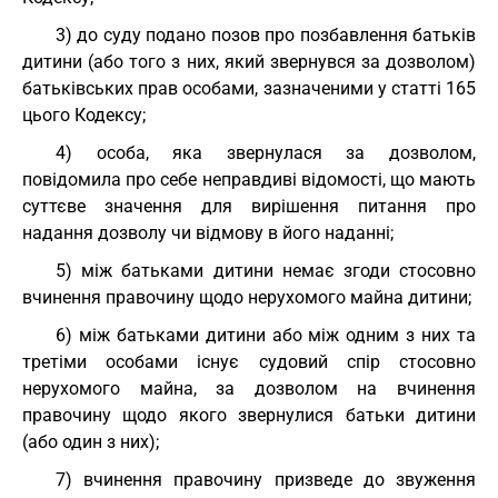
3) до суду подано позов про позбавлення батьків
дитини (або того з них, який звернувся за дозволом)
батьківських прав особами, зазначеними у статті 165
цього Кодексу;
4) особа, яка звернулася за дозволом,
повідомила про себе неправдиві відомості, що мають
суттєве значення для вирішення питання про
надання дозволу чи відмову в його наданні;
5) між батьками дитини немає згоди стосовно
вчинення правочину щодо нерухомого майна дитини;
6) між батьками дитини або між одним з них та
третіми особами існує судовий спір стосовно
нерухомого майна, за дозволом на вчинення
правочину щодо якого звернулися батьки дитини
(або один з них);
7) вчинення правочину призведе до звуження