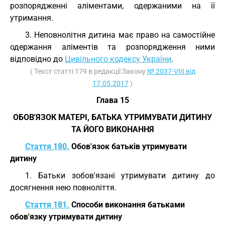
розпорядженні аліментами, одержаними на її
утримання.
3. Неповнолітня дитина має право на самостійне
одержання аліментів та розпорядження ними
відповідно до
Цивільного кодексу України
.
( Текст статті 179 в редакції Закону
№ 2037-VIII від
17.05.2017
)
Глава 15
ОБОВ'ЯЗОК МАТЕРІ, БАТЬКА УТРИМУВАТИ ДИТИНУ
ТА ЙОГО ВИКОНАННЯ
Стаття 180.
Обов'язок батьків утримувати
дитину
1. Батьки зобов'язані утримувати дитину до
досягнення нею повноліття.
Стаття 181.
Способи виконання батьками
обов'язку утримувати дитину