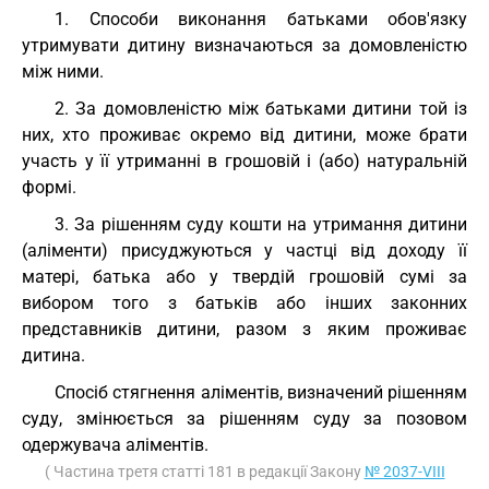
1. Способи виконання батьками обов'язку
утримувати дитину визначаються за домовленістю
між ними.
2. За домовленістю між батьками дитини той із
них, хто проживає окремо від дитини, може брати
участь у її утриманні в грошовій і (або) натуральній
формі.
3. За рішенням суду кошти на утримання дитини
(аліменти) присуджуються у частці від доходу її
матері, батька або у твердій грошовій сумі за
вибором того з батьків або інших законних
представників дитини, разом з яким проживає
дитина.
Спосіб стягнення аліментів, визначений рішенням
суду, змінюється за рішенням суду за позовом
одержувача аліментів.
( Частина третя статті 181 в редакції Закону
№ 2037-VIII