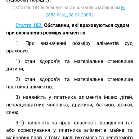
( Статтю 181 доповнено частиною згідно із Законом
№
2853-IV від 08.09.2005
)
Стаття 182.
Обставини, які враховуються судом
при визначенні розміру аліментів
1. При визначенні розміру аліментів суд
враховує:
1) стан здоров'я та матеріальне становище
дитини;
2) стан здоров'я та матеріальне становище
платника аліментів;
3) наявність у платника аліментів інших дітей,
непрацездатних чоловіка, дружини, батьків, дочки,
сина;
3-1) наявність на праві власності, володіння та/
або користування у платника аліментів майна та
майнових прав, у тому числі рухомого та нерухомого