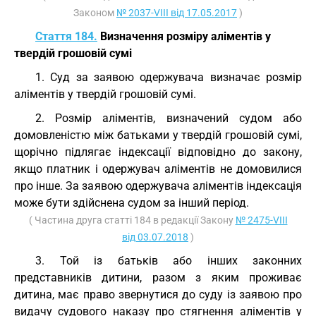
Законом
№ 2037-VIII від 17.05.2017
)
Стаття 184.
Визначення розміру аліментів у
твердій грошовій сумі
1. Суд за заявою одержувача визначає розмір
аліментів у твердій грошовій сумі.
2. Розмір аліментів, визначений судом або
домовленістю між батьками у твердій грошовій сумі,
щорічно підлягає індексації відповідно до закону,
якщо платник і одержувач аліментів не домовилися
про інше. За заявою одержувача аліментів індексація
може бути здійснена судом за інший період.
( Частина друга статті 184 в редакції Закону
№ 2475-VIII
від 03.07.2018
)
3. Той із батьків або інших законних
представників дитини, разом з яким проживає
дитина, має право звернутися до суду із заявою про
видачу судового наказу про стягнення аліментів у