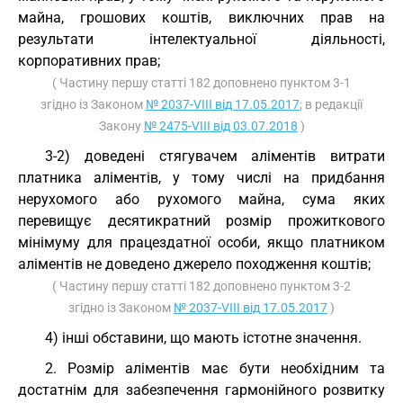
майна, грошових коштів, виключних прав на
результати інтелектуальної діяльності,
корпоративних прав;
( Частину першу статті 182 доповнено пунктом 3-1
згідно із Законом
№ 2037-VIII від 17.05.2017
; в редакції
Закону
№ 2475-VIII від 03.07.2018
)
3-2) доведені стягувачем аліментів витрати
платника аліментів, у тому числі на придбання
нерухомого або рухомого майна, сума яких
перевищує десятикратний розмір прожиткового
мінімуму для працездатної особи, якщо платником
аліментів не доведено джерело походження коштів;
( Частину першу статті 182 доповнено пунктом 3-2
згідно із Законом
№ 2037-VIII від 17.05.2017
)
4) інші обставини, що мають істотне значення.
2. Розмір аліментів має бути необхідним та
достатнім для забезпечення гармонійного розвитку