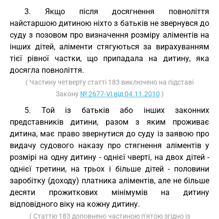
3. Якщо після досягнення повноліття
найстаршою дитиною ніхто з батьків не звернувся до
суду з позовом про визначення розміру аліментів на
інших дітей, аліменти стягуються за вирахуванням
тієї рівної частки, що припадала на дитину, яка
досягла повноліття.
( Частину четверту статті 183 виключено на підставі
Закону
№ 2677-VI від 04.11.2010
)
5. Той із батьків або інших законних
представників дитини, разом з яким проживає
дитина, має право звернутися до суду із заявою про
видачу судового наказу про стягнення аліментів у
розмірі на одну дитину - однієї чверті, на двох дітей -
однієї третини, на трьох і більше дітей - половини
заробітку (доходу) платника аліментів, але не більше
десяти прожиткових мінімумів на дитину
відповідного віку на кожну дитину.
( Статтю 183 доповнено частиною п'ятою згідно із