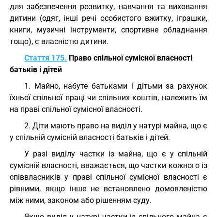
для забезпечення розвитку, навчання та виховання
дитини (одяг, інші речі особистого вжитку, іграшки,
книги, музичні інструменти, спортивне обладнання
тощо), є власністю дитини.
Стаття 175.
Право спільної сумісної власності
батьків і дітей
1. Майно, набуте батьками і дітьми за рахунок
їхньої спільної праці чи спільних коштів, належить їм
на праві спільної сумісної власності.
2. Діти мають право на виділ у натурі майна, що є
у спільній сумісній власності батьків і дітей.
У разі виділу частки із майна, що є у спільній
сумісній власності, вважається, що частки кожного із
співвласників у праві спільної сумісної власності є
рівними, якщо інше не встановлено домовленістю
між ними, законом або рішенням суду.
Якщо виділ у натурі частки із спільного майна є