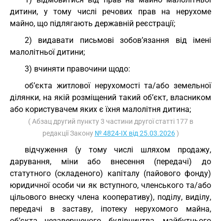
дитини, у тому числі речових прав на нерухоме
майно, що підлягають державній реєстрації;
2) видавати письмові зобов’язання від імені
малолітньої дитини;
3) вчиняти правочини щодо:
об’єкта житлової нерухомості та/або земельної
ділянки, на якій розміщений такий об’єкт, власником
або користувачем яких є їхня малолітня дитина;
( Абзац другий пункту 3 частини другої статті 177 в
редакції Закону
№ 4824-IX від 25.03.2026
)
відчуження (у тому числі шляхом продажу,
дарування, міни або внесення (передачі) до
статутного (складеного) капіталу (пайового фонду)
юридичної особи чи як вступного, членського та/або
цільового внеску члена кооперативу), поділу, виділу,
передачі в заставу, іпотеку нерухомого майна,
об’єкта незавершеного будівництва, майбутнього