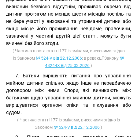
визнаний безвісно відсутнім, проживає окремо від
дитини протягом не менше шести місяців поспіль та
не бере участі у вихованні та утриманні дитини або
якщо місце його проживання невідоме, правочини,
зазначені у частині другій цієї статті, можуть бути
вчинені без його згоди.
( Частина шоста статті 177 із змінами, внесеними згідно
із Законом
№ 524-V від 22.12.2006
; в редакції Закону
№
4824-IX від 25.03.2026
)
7. Батьки вирішують питання про управління
майном дитини спільно, якщо інше не передбачено
договором між ними. Спори, які виникають між
батьками щодо управління майном дитини, можуть
вирішуватися органом опіки та піклування або
судом.
( Частина статті 177 із змінами, внесеними згідно із
Законом
№ 524-V від 22.12.2006
)