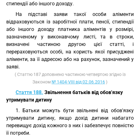
стипендії або іншого доходу.
На підставі заяви такої особи аліменти
відраховуються із заробітної плати, пенсії, стипендії
або іншого доходу платника аліментів у розмірі,
зазначеному у виконавчому листі, та в строки,
визначені частиною другою цієї статті, і
перераховуються особі, на користь якої присуджені
аліменти, за її адресою або на рахунок, зазначений у
заяві.
( Статтю 187 доповнено частиною четвертою згідно із
Законом
№ 1404-VIII від 02.06.2016
)
Стаття 188.
Звільнення батьків від обов'язку
утримувати дитину
1. Батьки можуть бути звільнені від обов'язку
утримувати дитину, якщо дохід дитини набагато
перевищує дохід кожного з них і забезпечує повністю
її потреби.