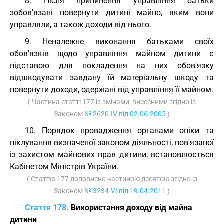
8. Після припинення управління батьки
зобов'язані повернути дитині майно, яким вони
управляли, а також доходи від нього.
9. Неналежне виконання батьками своїх
обов'язків щодо управління майном дитини є
підставою для покладення на них обов'язку
відшкодувати завдану їй матеріальну шкоду та
повернути доходи, одержані від управління її майном.
( Частина статті 177 із змінами, внесеними згідно із
Законом
№ 2620-IV від 02.06.2005
)
10. Порядок провадження органами опіки та
піклування визначеної законом діяльності, пов'язаної
із захистом майнових прав дитини, встановлюється
Кабінетом Міністрів України.
( Статтю 177 доповнено частиною десятою згідно із
Законом
№ 3234-VI від 19.04.2011
)
Стаття 178.
Використання доходу від майна
дитини