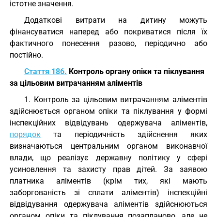
істотне значення.
Додаткові витрати на дитину можуть
фінансуватися наперед або покриватися після їх
фактичного понесення разово, періодично або
постійно.
Стаття 186.
Контроль органу опіки та піклування
за цільовим витрачанням аліментів
1. Контроль за цільовим витрачанням аліментів
здійснюється органом опіки та піклування у формі
інспекційних відвідувань одержувача аліментів,
порядок
та періодичність здійснення яких
визначаються центральним органом виконавчої
влади, що реалізує державну політику у сфері
усиновлення та захисту прав дітей. За заявою
платника аліментів (крім тих, які мають
заборгованість зі сплати аліментів) інспекційні
відвідування одержувача аліментів здійснюються
органом опіки та піклування позапланово, але не