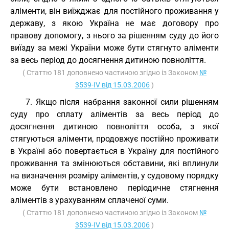
аліменти, він виїжджає для постійного проживання у
державу, з якою Україна не має договору про
правову допомогу, з нього за рішенням суду до його
виїзду за межі України може бути стягнуто аліменти
за весь період до досягнення дитиною повноліття.
( Статтю 181 доповнено частиною згідно із Законом
№
3539-IV від 15.03.2006
)
7. Якщо після набрання законної сили рішенням
суду про сплату аліментів за весь період до
досягнення дитиною повноліття особа, з якої
стягуються аліменти, продовжує постійно проживати
в Україні або повертається в Україну для постійного
проживання та змінюються обставини, які вплинули
на визначення розміру аліментів, у судовому порядку
може бути встановлено періодичне стягнення
аліментів з урахуванням сплаченої суми.
( Статтю 181 доповнено частиною згідно із Законом
№
3539-IV від 15.03.2006
)