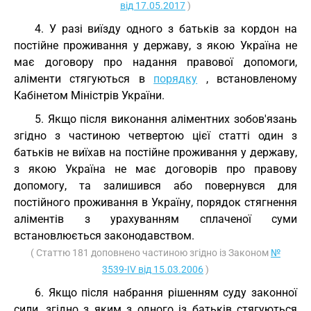
від 17.05.2017
)
4. У разі виїзду одного з батьків за кордон на
постійне проживання у державу, з якою Україна не
має договору про надання правової допомоги,
аліменти стягуються в
порядку
, встановленому
Кабінетом Міністрів України.
5. Якщо після виконання аліментних зобов'язань
згідно з частиною четвертою цієї статті один з
батьків не виїхав на постійне проживання у державу,
з якою Україна не має договорів про правову
допомогу, та залишився або повернувся для
постійного проживання в Україну, порядок стягнення
аліментів з урахуванням сплаченої суми
встановлюється законодавством.
( Статтю 181 доповнено частиною згідно із Законом
№
3539-IV від 15.03.2006
)
6. Якщо після набрання рішенням суду законної
сили, згідно з яким з одного із батьків стягуються