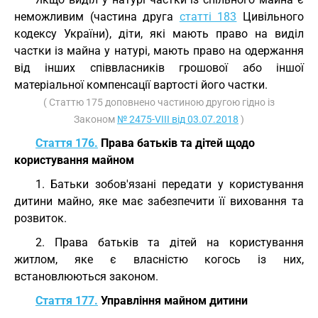
неможливим (частина друга
статті 183
Цивільного
кодексу України), діти, які мають право на виділ
частки із майна у натурі, мають право на одержання
від інших співвласників грошової або іншої
матеріальної компенсації вартості його частки.
( Статтю 175 доповнено частиною другою гідно із
Законом
№ 2475-VIII від 03.07.2018
)
Стаття 176.
Права батьків та дітей щодо
користування майном
1. Батьки зобов'язані передати у користування
дитини майно, яке має забезпечити її виховання та
розвиток.
2. Права батьків та дітей на користування
житлом, яке є власністю когось із них,
встановлюються законом.
Стаття 177.
Управління майном дитини