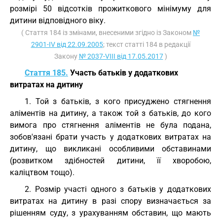
розмірі 50 відсотків прожиткового мінімуму для
дитини відповідного віку.
( Стаття 184 із змінами, внесеними згідно із Законом
№
2901-IV від 22.09.2005
; текст статті 184 в редакції
Закону
№ 2037-VIII від 17.05.2017
)
Стаття 185.
Участь батьків у додаткових
витратах на дитину
1. Той з батьків, з кого присуджено стягнення
аліментів на дитину, а також той з батьків, до кого
вимога про стягнення аліментів не була подана,
зобов'язані брати участь у додаткових витратах на
дитину, що викликані особливими обставинами
(розвитком здібностей дитини, її хворобою,
каліцтвом тощо).
2. Розмір участі одного з батьків у додаткових
витратах на дитину в разі спору визначається за
рішенням суду, з урахуванням обставин, що мають