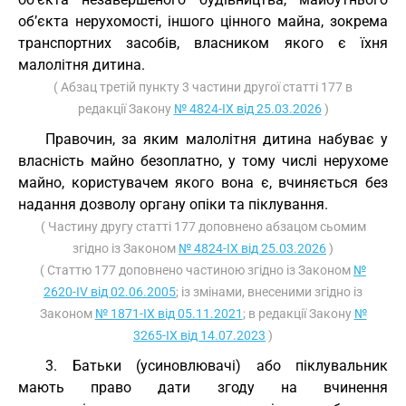
об’єкта нерухомості, іншого цінного майна, зокрема
транспортних засобів, власником якого є їхня
малолітня дитина.
( Абзац третій пункту 3 частини другої статті 177 в
редакції Закону
№ 4824-IX від 25.03.2026
)
Правочин, за яким малолітня дитина набуває у
власність майно безоплатно, у тому числі нерухоме
майно, користувачем якого вона є, вчиняється без
надання дозволу органу опіки та піклування.
( Частину другу статті 177 доповнено абзацом сьомим
згідно із Законом
№ 4824-IX від 25.03.2026
)
( Статтю 177 доповнено частиною згідно із Законом
№
2620-IV від 02.06.2005
; із змінами, внесеними згідно із
Законом
№ 1871-IX від 05.11.2021
; в редакції Закону
№
3265-IX від 14.07.2023
)
3. Батьки (усиновлювачі) або піклувальник
мають право дати згоду на вчинення