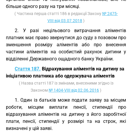
більше одного разу на три місяці.
( Частина перша статті 186 в редакції Закону
№ 2475-
VIII від 03.07.2018
)
2. У разі нецільового витрачання аліментів
платник має право звернутися до суду з позовом про
зменшення розміру аліментів або про внесення
частини аліментів на особистий рахунок дитини у
відділенні Державного ощадного банку України.
Стаття 187.
Відрахування аліментів на дитину за
ініціативою платника або одержувача аліментів
( Назва статті 187 із змінами, внесеними згідно із
Законом
№ 1404-VIII від 02.06.2016
)
1. Один із батьків може подати заяву за місцем
роботи, місцем виплати пенсії, стипендії про
відрахування аліментів на дитину з його заробітної
плати, пенсії, стипендії у розмірі та на строк, які
визначені у цій заяві.