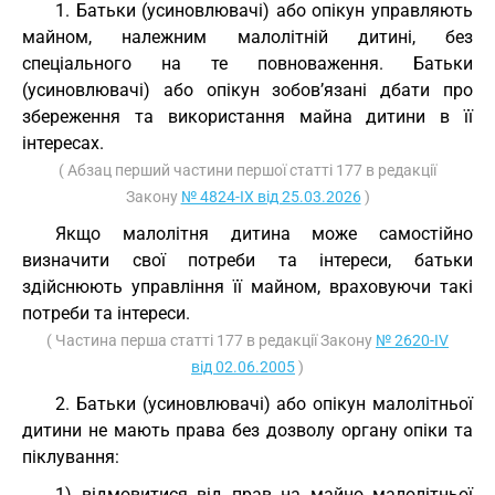
1. Батьки (усиновлювачі) або опікун управляють
майном, належним малолітній дитині, без
спеціального на те повноваження. Батьки
(усиновлювачі) або опікун зобов’язані дбати про
збереження та використання майна дитини в її
інтересах.
( Абзац перший частини першої статті 177 в редакції
Закону
№ 4824-IX від 25.03.2026
)
Якщо малолітня дитина може самостійно
визначити свої потреби та інтереси, батьки
здійснюють управління її майном, враховуючи такі
потреби та інтереси.
( Частина перша статті 177 в редакції Закону
№ 2620-IV
від 02.06.2005
)
2. Батьки (усиновлювачі) або опікун малолітньої
дитини не мають права без дозволу органу опіки та
піклування:
1) відмовитися від прав на майно малолітньої