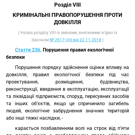
Розділ VIII
КРИМІНАЛЬНІ ПРАВОПОРУШЕННЯ ПРОТИ
ДОВКІЛЛЯ
( Назва розділу VIII із змінами, внесеними згідно із
Законом
№ 2617-VIII від 22.11.2018
)
Стаття 236.
Порушення правил екологічної
безпеки
Порушення порядку здійснення оцінки впливу на
довкілля, правил екологічної безпеки під час
проектування, розміщення, будівництва,
реконструкції, введення в експлуатацію, експлуатації
та ліквідації підприємств, споруд, пересувних засобів
та інших об'єктів, якщо це спричинило загибель
людей, екологічне забруднення значних територій
або інші тяжкі наслідки, -
карається позбавленням волі на строк від п'яти