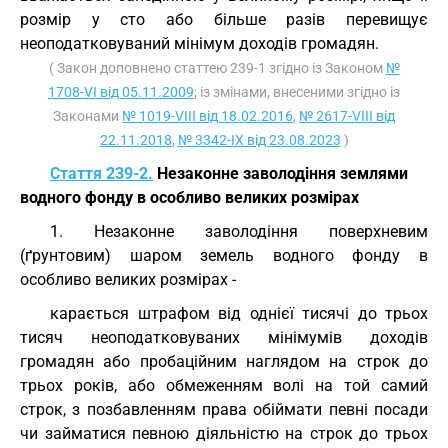
розмір у сто або більше разів перевищує
неоподатковуваний мінімум доходів громадян.
( Закон доповнено статтею 239-1 згідно із Законом
№
1708-VI від 05.11.2009
; із змінами, внесеними згідно із
Законами
№ 1019-VIII від 18.02.2016
,
№ 2617-VIII від
22.11.2018
,
№ 3342-IX від 23.08.2023
)
Стаття 239-2.
Незаконне заволодіння землями
водного фонду в особливо великих розмірах
1. Незаконне заволодіння поверхневим
(ґрунтовим) шаром земель водного фонду в
особливо великих розмірах -
карається штрафом від однієї тисячі до трьох
тисяч неоподатковуваних мінімумів доходів
громадян або пробаційним наглядом на строк до
трьох років, або обмеженням волі на той самий
строк, з позбавленням права обіймати певні посади
чи займатися певною діяльністю на строк до трьох