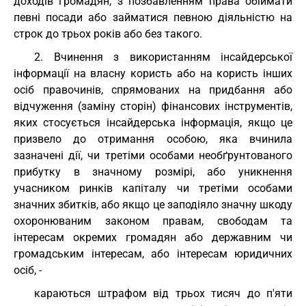
доходів громадян, з позбавленням права обіймати
певні посади або займатися певною діяльністю на
строк до трьох років або без такого.
2. Вчинення з використанням інсайдерської
інформації на власну користь або на користь інших
осіб правочинів, спрямованих на придбання або
відчуження (заміну сторін) фінансових інструментів,
яких стосується інсайдерська інформація, якщо це
призвело до отримання особою, яка вчинила
зазначені дії, чи третіми особами необґрунтованого
прибутку в значному розмірі, або уникнення
учасником ринків капіталу чи третіми особами
значних збитків, або якщо це заподіяло значну шкоду
охоронюваним законом правам, свободам та
інтересам окремих громадян або державним чи
громадським інтересам, або інтересам юридичних
осіб, -
караються штрафом від трьох тисяч до п'яти