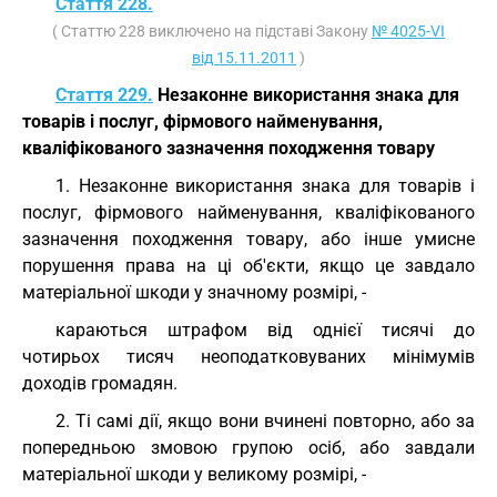
Стаття 228.
( Статтю 228 виключено на підставі Закону
№ 4025-VI
від 15.11.2011
)
Стаття 229.
Незаконне використання знака для
товарів і послуг, фірмового найменування,
кваліфікованого зазначення походження товару
1. Незаконне використання знака для товарів і
послуг, фірмового найменування, кваліфікованого
зазначення походження товару, або інше умисне
порушення права на ці об'єкти, якщо це завдало
матеріальної шкоди у значному розмірі, -
караються штрафом від однієї тисячі до
чотирьох тисяч неоподатковуваних мінімумів
доходів громадян.
2. Ті самі дії, якщо вони вчинені повторно, або за
попередньою змовою групою осіб, або завдали
матеріальної шкоди у великому розмірі, -