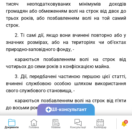
тисяч неоподатковуваних мінімумів доходів
громадян або обмеженням волі на строк від двох до
трьох років, або позбавленням волі на той самий
строк.
2. Ті самі дії, якщо вони вчинені повторно або у
значних розмірах, або на територіях чи об’єктах
природно-заповідного фонду, -
караються позбавленням волі на строк від
чотирьох до семи років з конфіскацією майна.
3. Дії, передбачені частиною першою цієї статті,
вчинені службовою особою шляхом використання
свого службового становища, -
караються позбавленням волі на строк від п’яти
до восьми років з конфіскацією майна.
ШІ-консультант
Примітка. Під значним розміром у цій статті слід
0
розуміти вартість бурштину, що у сто і більше разів
Документи
Головна
Новини
Консультації
Календар
Сервіси
перевищує неоподатковуваний мінімум доходів