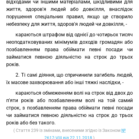
відходами чи іншими матеріалами, шкідливими для
життя, здоров'я людей або довкілля, внаслідок
порушення спеціальних правил, якщо це створило
небезпеку для життя, здоров'я людей чи довкілля, -
караються штрафом від однієї до чотирьох тисяч
неоподатковуваних мінімумів доходів громадян або
позбавленням права обіймати певні посади чи
займатися певною діяльністю на строк до трьох
років.
2. Ті самі діяння, що спричинили загибель людей,
їх масове захворювання або інші тяжкі наслідки, -
караються обмеженням волі на строк від двох до
п'яти років або позбавленням волі на той самий
строк, з позбавленням права обіймати певні посади
чи займатися певною діяльністю на строк до трьох
років або без такого.
( Стаття 239 із змінами, внесеними згідно із Законом
№
2617-VIII від 22.11.2018
)