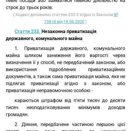
певні посади або займатися певною діяльністю на
строк до трьох років.
( Кодекс доповнено статтею 232-3 згідно із Законом
№
738-IX від 19.06.2020
)
Стаття 233.
Незаконна приватизація
державного, комунального майна
1. Приватизація державного, комунального
майна шляхом заниження його вартості через
визначення її у спосіб, не передбачений законом, або
використання підроблених приватизаційних
документів, а також сама приватизація майна, яке не
підлягає приватизації згідно з законом, або
приватизація неправомочною особою -
караються штрафом від п'яти тисяч до десяти
тисяч неоподатковуваних мінімумів доходів
громадян.
2. Діяння, передбачене частиною першою цієї