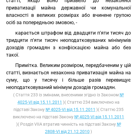
статті, якщо воно призвело до незаконної
приватизації майна державної чи комунальної
власності в великих розмірах або вчинене групою
осіб за попередньою змовою, -
карається штрафом від двадцяти п'яти тисяч до
тридцяти п'яти тисяч неоподатковуваних мінімумів
доходів громадян з конфіскацією майна або без
такої.
Примітка. Великим розміром, передбаченим у цій
статті, визнається незаконна приватизація майна на
суму, що у тисячу і більше разів перевищує
неоподатковуваний мінімум доходів громадян.
( Стаття 233 із змінами, внесеними згідно із Законом
№
4025-VI від 15.11.2011
)( Статтю 234 виключено на
підставі Закону
№ 4025-VI від 15.11.2011
)( Статтю 235
виключено на підставі Закону
№ 4025-VI від 15.11.2011
)( Розділ VIIА втратив чинність на підставі Закону
№
2808-VI від 21.12.2010
)