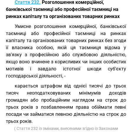
Стаття 232.
Розголошення комерційної,
банківської таємниці або професійної таємниці на
ринках капіталу та організованих товарних ринках
Умисне розголошення комерційної, банківської
таємниці або професійної таємниці на ринках
капіталу та організованих товарних ринках без згоди
її власника особою, якій ця таємниця відома у
зв'язку з професійною або службовою діяльністю,
якщо воно вчинене з корисливих чи інших особистих
мотивів і завдало істотної шкоди суб'єкту
господарської діяльності, -
карається штрафом від однієї тисячі до трьох
тисяч неоподатковуваних мінімумів доходів
громадян або пробаційним наглядом на строк до
трьох років з позбавленням права обіймати певні
посади чи займатися певною діяльністю на строк до
трьох років.
( Стаття 232 із змінами, внесеними згідно із Законами