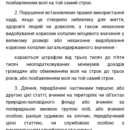
позбавленням волі на той самий строк.
2. Порушення встановлених правил використання
надр, якщо це створило небезпеку для життя,
здоров’я людей чи довкілля, а також незаконне
видобування корисних копалин місцевого значення у
великому розмірі або незаконне видобування
корисних копалин загальнодержавного значення -
караються штрафом від трьох тисяч до п’яти
тисяч неоподатковуваних мінімумів доходів
громадян або обмеженням волі на строк до трьох
років, або позбавленням волі на той самий строк.
3. Діяння, передбачені частинами першою або
другою цієї статті, вчинені на територіях чи об’єктах
природно-заповідного фонду або вчинені за
попередньою змовою групою осіб, або вчинені
особою, раніше судимою за злочин, передбачений
цією статтею, чи службовою особою з
використанням службового становища, -