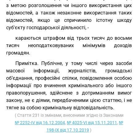
з метою розголошення чи іншого використання цих
відомостей, а також незаконне використання таких
відомостей, якщо це спричинило істотну шкоду
суб'єкту господарської діяльності, -
караються штрафом від трьох тисяч до восьми
тисяч неоподатковуваних мінімумів доходів
громадян.
Примітка. Публічне, у тому числі через засоби
масової інформації, журналістів, громадські
об’єднання, професійні спілки, повідомлення особою
інформації про вчинення кримінального або іншого
правопорушення, здійснене з дотриманням вимог
закону, не є діями, передбаченими цією статтею, і не
тягне за собою кримінальну відповідальність.
( Стаття 231 із змінами, внесеними згідно із Законами
№ 2252-IV від 16.12.2004
,
№ 4025-VI від 15.11.2011
,
№
198-IX від 17.10.2019
)