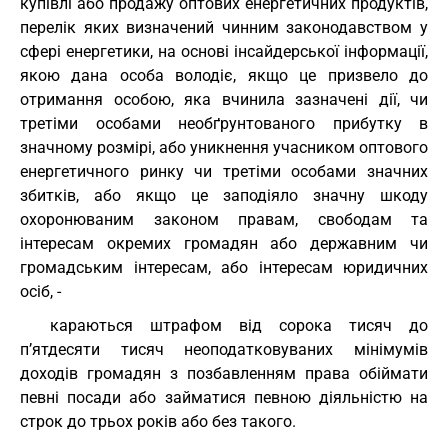
купівлі або продажу оптових енергетичних продуктів,
перелік яких визначений чинним законодавством у
сфері енергетики, на основі інсайдерської інформації,
якою дана особа володіє, якщо це призвело до
отримання особою, яка вчинила зазначені дії, чи
третіми особами необґрунтованого прибутку в
значному розмірі, або уникнення учасником оптового
енергетичного ринку чи третіми особами значних
збитків, або якщо це заподіяло значну шкоду
охоронюваним законом правам, свободам та
інтересам окремих громадян або державним чи
громадським інтересам, або інтересам юридичних
осіб, -
караються штрафом від сорока тисяч до
п’ятдесяти тисяч неоподатковуваних мінімумів
доходів громадян з позбавленням права обіймати
певні посади або займатися певною діяльністю на
строк до трьох років або без такого.