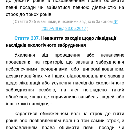
до десяти років з позбавленням права обіймати
певні посади чи займатися певною діяльністю на
строк до трьох років.
( Стаття 236 із змінами, внесеними згідно із Законом
№
2059-VIII від 23.05.2017
)
Стаття 237.
Невжиття заходів щодо ліквідації
наслідків екологічного забруднення
Ухилення від проведення або неналежне
проведення на території, що зазнала забруднення
небезпечними речовинами або випромінюванням,
дезактиваційних чи інших відновлювальних заходів
щодо ліквідації або усунення наслідків екологічного
забруднення особою, на яку покладено такий
обов'язок, якщо це спричинило загибель людей або
інші тяжкі наслідки, -
карається обмеженням волі на строк до п'яти
років або позбавленням волі на той самий строк, з
позбавленням права обіймати певні посади чи