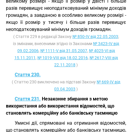
великому розмірі - якщо її розмір у двісті і більше
разів перевищує неоподатковуваний мінімум доходів
громадян, а завданою в особливо великому розмірі -
якщо її розмір у тисячу і більше разів перевищує
неоподатковуваний мінімум доходів громадян.
( Стаття 229 в редакції Закону
№ 850-IV від 22.05.2003
;
із змінами, внесеними згідно із Законами
№ 3423-IV від
09.02.2006
,
№ 1111-V від 31.05.2007
,
№ 4025-VI від
15.11.2011
,
№ 1019-VIII від 18.02.2016
,
№ 2617-VIII від
22.11.2018
)
Стаття 230.
( Статтю 230 виключено на підставі Закону
№ 669-IV від
03.04.2003
)
Стаття 231.
Незаконне збирання з метою
використання або використання відомостей, що
становлять комерційну або банківську таємницю
Умисні дії, спрямовані на отримання відомостей,
що становлять комерційну або банківську таємницю,