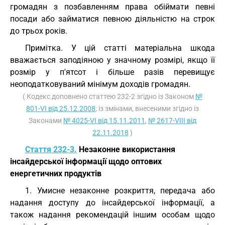
громадян з позбавленням права обіймати певні
посади або займатися певною діяльністю на строк
до трьох років.
Примітка. У цій статті матеріальна шкода
вважається заподіяною у значному розмірі, якщо її
розмір у п'ятсот і більше разів перевищує
неоподатковуваний мінімум доходів громадян.
( Кодекс доповнено статтею 232-2 згідно із Законом
№
801-VI від 25.12.2008
; із змінами, внесеними згідно із
Законами
№ 4025-VI від 15.11.2011
,
№ 2617-VIII від
22.11.2018
)
Стаття 232-3.
Незаконне використання
інсайдерської інформації щодо оптових
енергетичних продуктів
1. Умисне незаконне розкриття, передача або
надання доступу до інсайдерської інформації, а
також надання рекомендацій іншим особам щодо