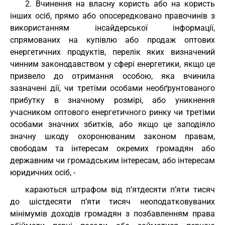
2. Вчинення на власну користь або на користь
інших осіб, прямо або опосередковано правочинів з
використанням інсайдерської інформації,
спрямованих на купівлю або продаж оптових
енергетичних продуктів, перелік яких визначений
чинним законодавством у сфері енергетики, якщо це
призвело до отримання особою, яка вчинила
зазначені дії, чи третіми особами необґрунтованого
прибутку в значному розмірі, або уникнення
учасником оптового енергетичного ринку чи третіми
особами значних збитків, або якщо це заподіяло
значну шкоду охоронюваним законом правам,
свободам та інтересам окремих громадян або
державним чи громадським інтересам, або інтересам
юридичних осіб, -
караються штрафом від п’ятдесяти п’яти тисяч
до шістдесяти п’яти тисяч неоподатковуваних
мінімумів доходів громадян з позбавленням права