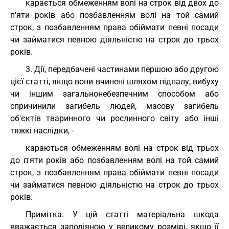
карається обмеженням волі на строк від двох до
п'яти років або позбавленням волі на той самий
строк, з позбавленням права обіймати певні посади
чи займатися певною діяльністю на строк до трьох
років.
3. Дії, передбачені частинами першою або другою
цієї статті, якщо вони вчинені шляхом підпалу, вибуху
чи іншим загальнонебезпечним способом або
спричинили загибель людей, масову загибель
об'єктів тваринного чи рослинного світу або інші
тяжкі наслідки, -
караються обмеженням волі на строк від трьох
до п'яти років або позбавленням волі на той самий
строк, з позбавленням права обіймати певні посади
чи займатися певною діяльністю на строк до трьох
років.
Примітка. У цій статті матеріальна шкода
вважається заподіяною у великому розмірі, якщо її