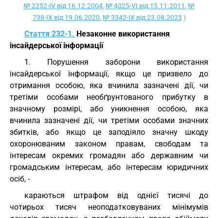
№ 2252-IV від 16.12.2004
,
№ 4025-VI від 15.11.2011
,
№
738-IX від 19.06.2020
,
№ 3342-IX від 23.08.2023
)
Стаття 232-1.
Незаконне використання
інсайдерської інформації
1. Порушення заборони використання
інсайдерської інформації, якщо це призвело до
отримання особою, яка вчинила зазначені дії, чи
третіми особами необґрунтованого прибутку в
значному розмірі, або уникнення особою, яка
вчинила зазначені дії, чи третіми особами значних
збитків, або якщо це заподіяло значну шкоду
охоронюваним законом правам, свободам та
інтересам окремих громадян або державним чи
громадським інтересам, або інтересам юридичних
осіб, -
караються штрафом від однієї тисячі до
чотирьох тисяч неоподатковуваних мінімумів