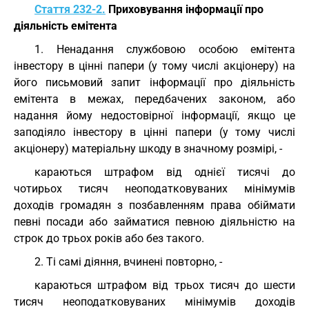
Стаття 232-2.
Приховування інформації про
діяльність емітента
1. Ненадання службовою особою емітента
інвестору в цінні папери (у тому числі акціонеру) на
його письмовий запит інформації про діяльність
емітента в межах, передбачених законом, або
надання йому недостовірної інформації, якщо це
заподіяло інвестору в цінні папери (у тому числі
акціонеру) матеріальну шкоду в значному розмірі, -
караються штрафом від однієї тисячі до
чотирьох тисяч неоподатковуваних мінімумів
доходів громадян з позбавленням права обіймати
певні посади або займатися певною діяльністю на
строк до трьох років або без такого.
2. Ті самі діяння, вчинені повторно, -
караються штрафом від трьох тисяч до шести
тисяч неоподатковуваних мінімумів доходів