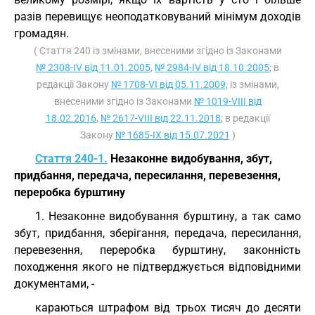
разів перевищує неоподатковуваний мінімум доходів
громадян.
( Стаття 240 із змінами, внесеними згідно із Законами
№ 2308-IV від 11.01.2005
,
№ 2984-IV від 18.10.2005
; в
редакції Закону
№ 1708-VI від 05.11.2009
; із змінами,
внесеними згідно із Законами
№ 1019-VIII від
18.02.2016
,
№ 2617-VIII від 22.11.2018
; в редакції
Закону
№ 1685-IX від 15.07.2021
)
Стаття 240-1.
Незаконне видобування, збут,
придбання, передача, пересилання, перевезення,
переробка бурштину
1. Незаконне видобування бурштину, а так само
збут, придбання, зберігання, передача, пересилання,
перевезення, переробка бурштину, законність
походження якого не підтверджується відповідними
документами, -
караються штрафом від трьох тисяч до десяти