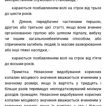
караються позбавленням волі на строк від трьох
до шести років.
4. Діяння, передбачені частинами першою,
другою або третьою цієї статті, якщо вони вчинені
організованою групою або шляхом підпалу, вибуху
чи іншим загальнонебезпечним способом, або
спричинили загибель людей, їх масове захворювання
або інші тяжкі наслідки, -
караються позбавленням волі на строк від п’яти
до восьми років.
Примітка. Незаконне видобування корисних
копалин місцевого значення вважається вчиненим у
значному розмірі, якщо їх вартість у тридцять і
більше разів перевищує неоподатковуваний мінімум
доходів громадян. Незаконне видобування корисних
копалин місцевого значення вважається вчиненим у
великому розмірі, якщо їх вартість у сто і більше