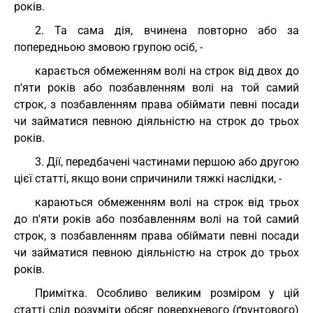
років.
2. Та сама дія, вчинена повторно або за
попередньою змовою групою осіб, -
карається обмеженням волі на строк від двох до
п'яти років або позбавленням волі на той самий
строк, з позбавленням права обіймати певні посади
чи займатися певною діяльністю на строк до трьох
років.
3. Дії, передбачені частинами першою або другою
цієї статті, якщо вони спричинили тяжкі наслідки, -
караються обмеженням волі на строк від трьох
до п'яти років або позбавленням волі на той самий
строк, з позбавленням права обіймати певні посади
чи займатися певною діяльністю на строк до трьох
років.
Примітка. Особливо великим розміром у цій
статті слід розуміти обсяг поверхневого (ґрунтового)