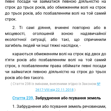
певні посади чи займатися певною діяльністю на
строк до трьох років, або обмеженням волі на строк
до трьох років, або позбавленням волі на той самий
строк.
2. Ті самі діяння, вчинені повторно або в
місцевості, оголошеній зоною надзвичайної
екологічної ситуації, або такі, що спричинили
загибель людей чи інші тяжкі наслідки, -
караються обмеженням волі на строк від двох до
п'яти років або позбавленням волі на той самий
строк, з позбавленням права обіймати певні посади
чи займатися певною діяльністю на строк до трьох
років або без такого.
( Стаття 238 із змінами, внесеними згідно із Законом
№
2617-VIII від 22.11.2018
)
Стаття 239.
Забруднення або псування земель
1. Забруднення або псування земель речовинами,