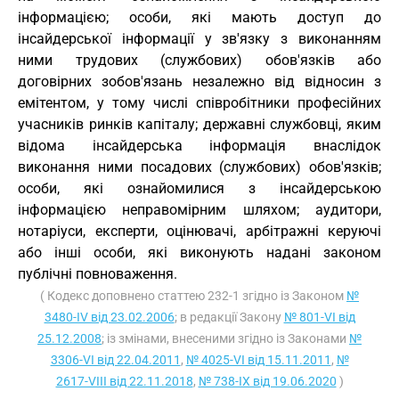
інформацією; особи, які мають доступ до
інсайдерської інформації у зв'язку з виконанням
ними трудових (службових) обов'язків або
договірних зобов'язань незалежно від відносин з
емітентом, у тому числі співробітники професійних
учасників ринків капіталу; державні службовці, яким
відома інсайдерська інформація внаслідок
виконання ними посадових (службових) обов'язків;
особи, які ознайомилися з інсайдерською
інформацією неправомірним шляхом; аудитори,
нотаріуси, експерти, оцінювачі, арбітражні керуючі
або інші особи, які виконують надані законом
публічні повноваження.
( Кодекс доповнено статтею 232-1 згідно із Законом
№
3480-IV від 23.02.2006
; в редакції Закону
№ 801-VI від
25.12.2008
; із змінами, внесеними згідно із Законами
№
3306-VI від 22.04.2011
,
№ 4025-VI від 15.11.2011
,
№
2617-VIII від 22.11.2018
,
№ 738-IX від 19.06.2020
)