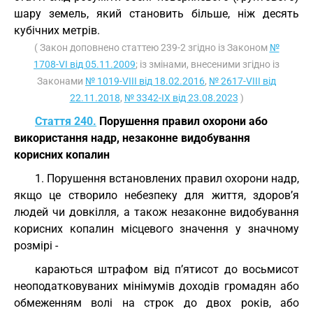
шару земель, який становить більше, ніж десять
кубічних метрів.
( Закон доповнено статтею 239-2 згідно із Законом
№
1708-VI від 05.11.2009
; із змінами, внесеними згідно із
Законами
№ 1019-VIII від 18.02.2016
,
№ 2617-VIII від
22.11.2018
,
№ 3342-IX від 23.08.2023
)
Стаття 240.
Порушення правил охорони або
використання надр, незаконне видобування
корисних копалин
1. Порушення встановлених правил охорони надр,
якщо це створило небезпеку для життя, здоров’я
людей чи довкілля, а також незаконне видобування
корисних копалин місцевого значення у значному
розмірі -
караються штрафом від п’ятисот до восьмисот
неоподатковуваних мінімумів доходів громадян або
обмеженням волі на строк до двох років, або