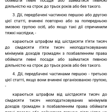
обіймати певні посади або займатися певною
діяльністю на строк до трьох років або без такого.
3. Дії, передбачені частиною першою або другою
цієї статті, вчинені повторно або за попередньою
змовою групою осіб, або якщо такі дії спричинили
тяжкі наслідки, -
караються штрафом від шістдесяти п’яти тисяч
до сімдесяти п’яти тисяч неоподатковуваних
мінімумів доходів громадян з позбавленням права
обіймати певні посади або займатися певною
діяльністю на строк до трьох років або без такого.
4. Дії, передбачені частинами першою - третьою
цієї статті, якщо вони вчинені організованою групою,
-
караються штрафом від шістдесяти тисяч до
сімдесяти тисяч неоподатковуваних мінімумів
доходів громадян з позбавленням права обіймати