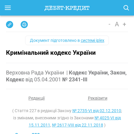
-
A
+
Документ підготовлено в
системі iplex
Кримінальний кодекс України
Верховна Рада України
|
Кодекс України, Закон,
Кодекс
від
05.04.2001
№ 2341-III
Редакції
Реквізити
( Стаття 227 в редакції Закону
№ 2735-VI від 02.12.2010
;
із змінами, внесеними згідно із Законами
№ 4025-VI від
15.11.2011
,
№ 2617-VIII від 22.11.2018
)