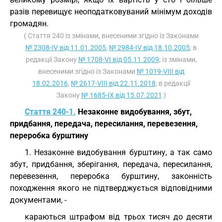
разів перевищує неоподатковуваний мінімум доходів
громадян.
( Стаття 240 із змінами, внесеними згідно із Законами
№ 2308-IV від 11.01.2005
,
№ 2984-IV від 18.10.2005
; в
редакції Закону
№ 1708-VI від 05.11.2009
; із змінами,
внесеними згідно із Законами
№ 1019-VIII від
18.02.2016
,
№ 2617-VIII від 22.11.2018
; в редакції
Закону
№ 1685-IX від 15.07.2021
)
Стаття 240-1.
Незаконне видобування, збут,
придбання, передача, пересилання, перевезення,
переробка бурштину
1. Незаконне видобування бурштину, а так само
збут, придбання, зберігання, передача, пересилання,
перевезення, переробка бурштину, законність
походження якого не підтверджується відповідними
документами, -
караються штрафом від трьох тисяч до десяти