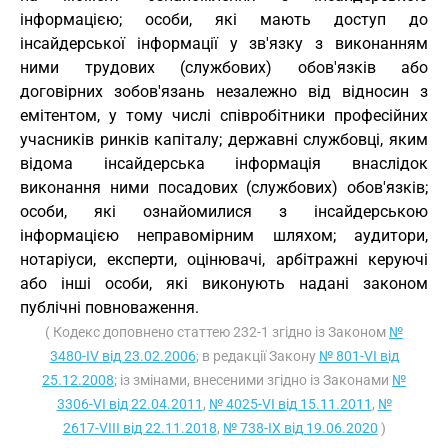
інформацією; особи, які мають доступ до
інсайдерської інформації у зв'язку з виконанням
ними трудових (службових) обов'язків або
договірних зобов'язань незалежно від відносин з
емітентом, у тому числі співробітники професійних
учасників ринків капіталу; державні службовці, яким
відома інсайдерська інформація внаслідок
виконання ними посадових (службових) обов'язків;
особи, які ознайомилися з інсайдерською
інформацією неправомірним шляхом; аудитори,
нотаріуси, експерти, оцінювачі, арбітражні керуючі
або інші особи, які виконують надані законом
публічні повноваження.
( Кодекс доповнено статтею 232-1 згідно із Законом
№
3480-IV від 23.02.2006
; в редакції Закону
№ 801-VI від
25.12.2008
; із змінами, внесеними згідно із Законами
№
3306-VI від 22.04.2011
,
№ 4025-VI від 15.11.2011
,
№
2617-VIII від 22.11.2018
,
№ 738-IX від 19.06.2020
)