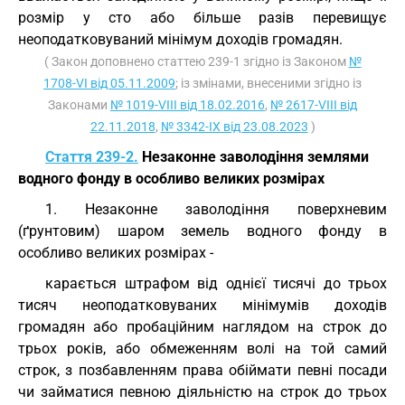
розмір у сто або більше разів перевищує
неоподатковуваний мінімум доходів громадян.
( Закон доповнено статтею 239-1 згідно із Законом
№
1708-VI від 05.11.2009
; із змінами, внесеними згідно із
Законами
№ 1019-VIII від 18.02.2016
,
№ 2617-VIII від
22.11.2018
,
№ 3342-IX від 23.08.2023
)
Стаття 239-2.
Незаконне заволодіння землями
водного фонду в особливо великих розмірах
1. Незаконне заволодіння поверхневим
(ґрунтовим) шаром земель водного фонду в
особливо великих розмірах -
карається штрафом від однієї тисячі до трьох
тисяч неоподатковуваних мінімумів доходів
громадян або пробаційним наглядом на строк до
трьох років, або обмеженням волі на той самий
строк, з позбавленням права обіймати певні посади
чи займатися певною діяльністю на строк до трьох