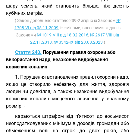
шару земель, який становить більше, ніж десять
кубічних метрів.
( Закон доповнено статтею 239-2 згідно із Законом
№
1708-VI від 05.11.2009
; із змінами, внесеними згідно із
Законами
№ 1019-VIII від 18.02.2016
,
№ 2617-VIII від
22.11.2018
,
№ 3342-IX від 23.08.2023
)
Стаття 240.
Порушення правил охорони або
використання надр, незаконне видобування
корисних копалин
1. Порушення встановлених правил охорони надр,
якщо це створило небезпеку для життя, здоров’я
людей чи довкілля, а також незаконне видобування
корисних копалин місцевого значення у значному
розмірі -
караються штрафом від п’ятисот до восьмисот
неоподатковуваних мінімумів доходів громадян або
обмеженням волі на строк до двох років, або