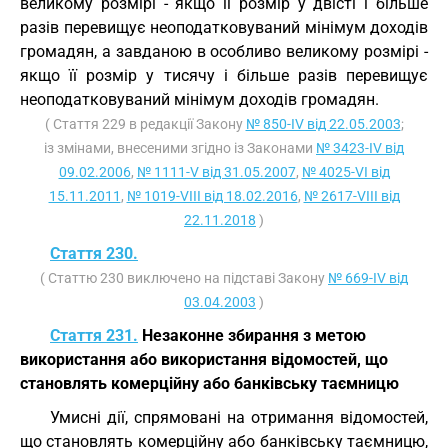
великому розмірі - якщо її розмір у двісті і більше
разів перевищує неоподатковуваний мінімум доходів
громадян, а завданою в особливо великому розмірі -
якщо її розмір у тисячу і більше разів перевищує
неоподатковуваний мінімум доходів громадян.
( Стаття 229 в редакції Закону
№ 850-IV від 22.05.2003
;
із змінами, внесеними згідно із Законами
№ 3423-IV від
09.02.2006
,
№ 1111-V від 31.05.2007
,
№ 4025-VI від
15.11.2011
,
№ 1019-VIII від 18.02.2016
,
№ 2617-VIII від
22.11.2018
)
Стаття 230.
( Статтю 230 виключено на підставі Закону
№ 669-IV від
03.04.2003
)
Стаття 231.
Незаконне збирання з метою
використання або використання відомостей, що
становлять комерційну або банківську таємницю
Умисні дії, спрямовані на отримання відомостей,
що становлять комерційну або банківську таємницю,