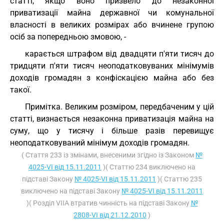
статті, якщо воно призвело до незаконної
приватизації майна державної чи комунальної
власності в великих розмірах або вчинене групою
осіб за попередньою змовою, -
карається штрафом від двадцяти п'яти тисяч до
тридцяти п'яти тисяч неоподатковуваних мінімумів
доходів громадян з конфіскацією майна або без
такої.
Примітка. Великим розміром, передбаченим у цій
статті, визнається незаконна приватизація майна на
суму, що у тисячу і більше разів перевищує
неоподатковуваний мінімум доходів громадян.
( Стаття 233 із змінами, внесеними згідно із Законом
№
4025-VI від 15.11.2011
)( Статтю 234 виключено на
підставі Закону
№ 4025-VI від 15.11.2011
)( Статтю 235
виключено на підставі Закону
№ 4025-VI від 15.11.2011
)( Розділ VIIА втратив чинність на підставі Закону
№
2808-VI від 21.12.2010
)