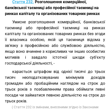
Стаття 232.
Розголошення комерційної,
банківської таємниці або професійної таємниці на
ринках капіталу та організованих товарних ринках
Умисне розголошення комерційної, банківської
таємниці або професійної таємниці на ринках
капіталу та організованих товарних ринках без згоди
її власника особою, якій ця таємниця відома у
зв'язку з професійною або службовою діяльністю,
якщо воно вчинене з корисливих чи інших особистих
мотивів і завдало істотної шкоди суб'єкту
господарської діяльності, -
карається штрафом від однієї тисячі до трьох
тисяч неоподатковуваних мінімумів доходів
громадян або пробаційним наглядом на строк до
трьох років з позбавленням права обіймати певні
посади чи займатися певною діяльністю на строк до
трьох років.
( Стаття 232 із змінами, внесеними згідно із Законами