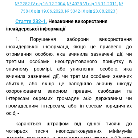
№ 2252-IV від 16.12.2004
,
№ 4025-VI від 15.11.2011
,
№
738-IX від 19.06.2020
,
№ 3342-IX від 23.08.2023
)
Стаття 232-1.
Незаконне використання
інсайдерської інформації
1. Порушення заборони використання
інсайдерської інформації, якщо це призвело до
отримання особою, яка вчинила зазначені дії, чи
третіми особами необґрунтованого прибутку в
значному розмірі, або уникнення особою, яка
вчинила зазначені дії, чи третіми особами значних
збитків, або якщо це заподіяло значну шкоду
охоронюваним законом правам, свободам та
інтересам окремих громадян або державним чи
громадським інтересам, або інтересам юридичних
осіб, -
караються штрафом від однієї тисячі до
чотирьох тисяч неоподатковуваних мінімумів