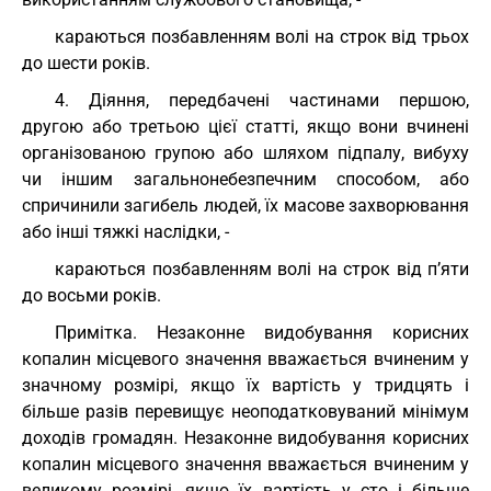
караються позбавленням волі на строк від трьох
до шести років.
4. Діяння, передбачені частинами першою,
другою або третьою цієї статті, якщо вони вчинені
організованою групою або шляхом підпалу, вибуху
чи іншим загальнонебезпечним способом, або
спричинили загибель людей, їх масове захворювання
або інші тяжкі наслідки, -
караються позбавленням волі на строк від п’яти
до восьми років.
Примітка. Незаконне видобування корисних
копалин місцевого значення вважається вчиненим у
значному розмірі, якщо їх вартість у тридцять і
більше разів перевищує неоподатковуваний мінімум
доходів громадян. Незаконне видобування корисних
копалин місцевого значення вважається вчиненим у
великому розмірі, якщо їх вартість у сто і більше