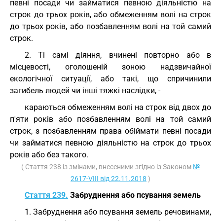
певні посади чи займатися певною діяльністю на
строк до трьох років, або обмеженням волі на строк
до трьох років, або позбавленням волі на той самий
строк.
2. Ті самі діяння, вчинені повторно або в
місцевості, оголошеній зоною надзвичайної
екологічної ситуації, або такі, що спричинили
загибель людей чи інші тяжкі наслідки, -
караються обмеженням волі на строк від двох до
п'яти років або позбавленням волі на той самий
строк, з позбавленням права обіймати певні посади
чи займатися певною діяльністю на строк до трьох
років або без такого.
( Стаття 238 із змінами, внесеними згідно із Законом
№
2617-VIII від 22.11.2018
)
Стаття 239.
Забруднення або псування земель
1. Забруднення або псування земель речовинами,