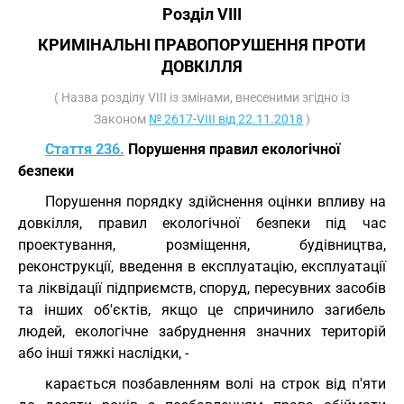
Розділ VIII
КРИМІНАЛЬНІ ПРАВОПОРУШЕННЯ ПРОТИ
ДОВКІЛЛЯ
( Назва розділу VIII із змінами, внесеними згідно із
Законом
№ 2617-VIII від 22.11.2018
)
Стаття 236.
Порушення правил екологічної
безпеки
Порушення порядку здійснення оцінки впливу на
довкілля, правил екологічної безпеки під час
проектування, розміщення, будівництва,
реконструкції, введення в експлуатацію, експлуатації
та ліквідації підприємств, споруд, пересувних засобів
та інших об'єктів, якщо це спричинило загибель
людей, екологічне забруднення значних територій
або інші тяжкі наслідки, -
карається позбавленням волі на строк від п'яти