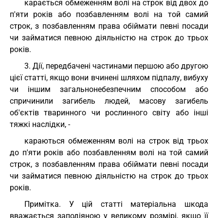
карається обмеженням волі на строк від двох до
п'яти років або позбавленням волі на той самий
строк, з позбавленням права обіймати певні посади
чи займатися певною діяльністю на строк до трьох
років.
3. Дії, передбачені частинами першою або другою
цієї статті, якщо вони вчинені шляхом підпалу, вибуху
чи іншим загальнонебезпечним способом або
спричинили загибель людей, масову загибель
об'єктів тваринного чи рослинного світу або інші
тяжкі наслідки, -
караються обмеженням волі на строк від трьох
до п'яти років або позбавленням волі на той самий
строк, з позбавленням права обіймати певні посади
чи займатися певною діяльністю на строк до трьох
років.
Примітка. У цій статті матеріальна шкода
вважається заподіяною у великому розмірі, якщо її