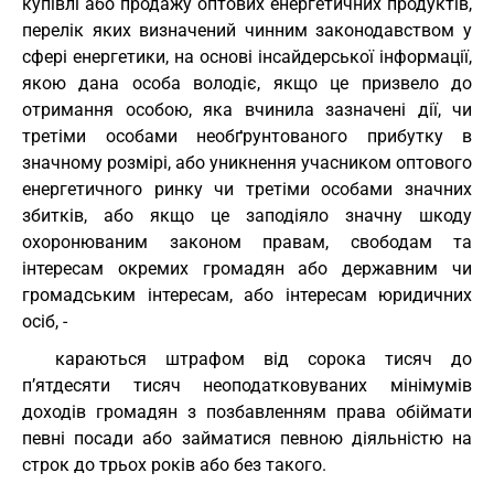
купівлі або продажу оптових енергетичних продуктів,
перелік яких визначений чинним законодавством у
сфері енергетики, на основі інсайдерської інформації,
якою дана особа володіє, якщо це призвело до
отримання особою, яка вчинила зазначені дії, чи
третіми особами необґрунтованого прибутку в
значному розмірі, або уникнення учасником оптового
енергетичного ринку чи третіми особами значних
збитків, або якщо це заподіяло значну шкоду
охоронюваним законом правам, свободам та
інтересам окремих громадян або державним чи
громадським інтересам, або інтересам юридичних
осіб, -
караються штрафом від сорока тисяч до
п’ятдесяти тисяч неоподатковуваних мінімумів
доходів громадян з позбавленням права обіймати
певні посади або займатися певною діяльністю на
строк до трьох років або без такого.