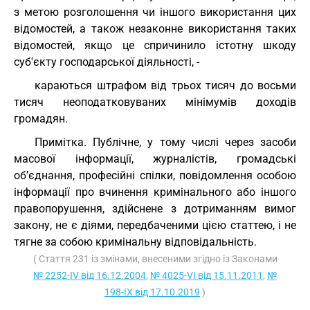
з метою розголошення чи іншого використання цих
відомостей, а також незаконне використання таких
відомостей, якщо це спричинило істотну шкоду
суб'єкту господарської діяльності, -
караються штрафом від трьох тисяч до восьми
тисяч неоподатковуваних мінімумів доходів
громадян.
Примітка. Публічне, у тому числі через засоби
масової інформації, журналістів, громадські
об’єднання, професійні спілки, повідомлення особою
інформації про вчинення кримінального або іншого
правопорушення, здійснене з дотриманням вимог
закону, не є діями, передбаченими цією статтею, і не
тягне за собою кримінальну відповідальність.
( Стаття 231 із змінами, внесеними згідно із Законами
№ 2252-IV від 16.12.2004
,
№ 4025-VI від 15.11.2011
,
№
198-IX від 17.10.2019
)