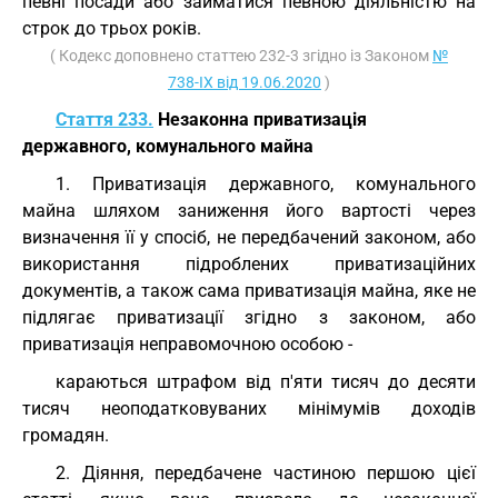
певні посади або займатися певною діяльністю на
строк до трьох років.
( Кодекс доповнено статтею 232-3 згідно із Законом
№
738-IX від 19.06.2020
)
Стаття 233.
Незаконна приватизація
державного, комунального майна
1. Приватизація державного, комунального
майна шляхом заниження його вартості через
визначення її у спосіб, не передбачений законом, або
використання підроблених приватизаційних
документів, а також сама приватизація майна, яке не
підлягає приватизації згідно з законом, або
приватизація неправомочною особою -
караються штрафом від п'яти тисяч до десяти
тисяч неоподатковуваних мінімумів доходів
громадян.
2. Діяння, передбачене частиною першою цієї