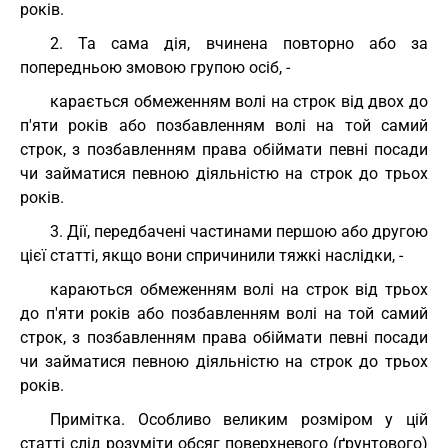
років.
2. Та сама дія, вчинена повторно або за
попередньою змовою групою осіб, -
карається обмеженням волі на строк від двох до
п'яти років або позбавленням волі на той самий
строк, з позбавленням права обіймати певні посади
чи займатися певною діяльністю на строк до трьох
років.
3. Дії, передбачені частинами першою або другою
цієї статті, якщо вони спричинили тяжкі наслідки, -
караються обмеженням волі на строк від трьох
до п'яти років або позбавленням волі на той самий
строк, з позбавленням права обіймати певні посади
чи займатися певною діяльністю на строк до трьох
років.
Примітка. Особливо великим розміром у цій
статті слід розуміти обсяг поверхневого (ґрунтового)