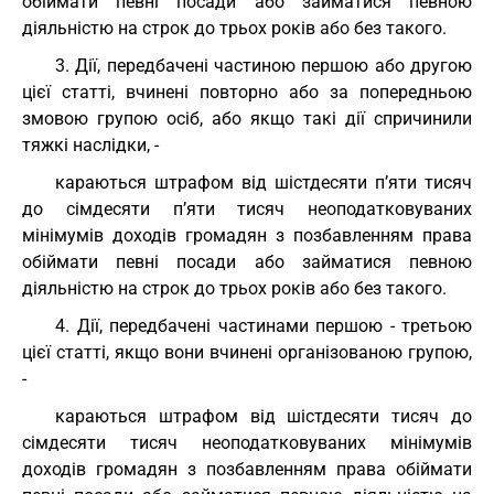
обіймати певні посади або займатися певною
діяльністю на строк до трьох років або без такого.
3. Дії, передбачені частиною першою або другою
цієї статті, вчинені повторно або за попередньою
змовою групою осіб, або якщо такі дії спричинили
тяжкі наслідки, -
караються штрафом від шістдесяти п’яти тисяч
до сімдесяти п’яти тисяч неоподатковуваних
мінімумів доходів громадян з позбавленням права
обіймати певні посади або займатися певною
діяльністю на строк до трьох років або без такого.
4. Дії, передбачені частинами першою - третьою
цієї статті, якщо вони вчинені організованою групою,
-
караються штрафом від шістдесяти тисяч до
сімдесяти тисяч неоподатковуваних мінімумів
доходів громадян з позбавленням права обіймати