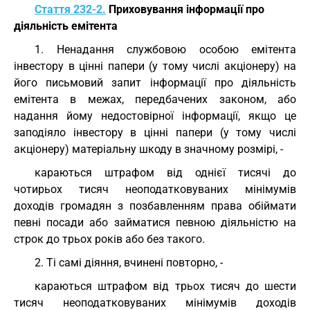
Стаття 232-2.
Приховування інформації про
діяльність емітента
1. Ненадання службовою особою емітента
інвестору в цінні папери (у тому числі акціонеру) на
його письмовий запит інформації про діяльність
емітента в межах, передбачених законом, або
надання йому недостовірної інформації, якщо це
заподіяло інвестору в цінні папери (у тому числі
акціонеру) матеріальну шкоду в значному розмірі, -
караються штрафом від однієї тисячі до
чотирьох тисяч неоподатковуваних мінімумів
доходів громадян з позбавленням права обіймати
певні посади або займатися певною діяльністю на
строк до трьох років або без такого.
2. Ті самі діяння, вчинені повторно, -
караються штрафом від трьох тисяч до шести
тисяч неоподатковуваних мінімумів доходів