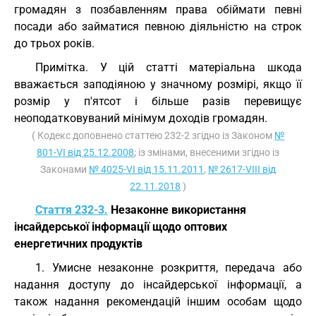
громадян з позбавленням права обіймати певні
посади або займатися певною діяльністю на строк
до трьох років.
Примітка. У цій статті матеріальна шкода
вважається заподіяною у значному розмірі, якщо її
розмір у п'ятсот і більше разів перевищує
неоподатковуваний мінімум доходів громадян.
( Кодекс доповнено статтею 232-2 згідно із Законом
№
801-VI від 25.12.2008
; із змінами, внесеними згідно із
Законами
№ 4025-VI від 15.11.2011
,
№ 2617-VIII від
22.11.2018
)
Стаття 232-3.
Незаконне використання
інсайдерської інформації щодо оптових
енергетичних продуктів
1. Умисне незаконне розкриття, передача або
надання доступу до інсайдерської інформації, а
також надання рекомендацій іншим особам щодо