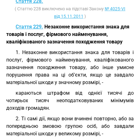
Стаття 228.
( Статтю 228 виключено на підставі Закону
№ 4025-VI
від 15.11.2011
)
Стаття 229.
Незаконне використання знака для
товарів і послуг, фірмового найменування,
кваліфікованого зазначення походження товару
1. Незаконне використання знака для товарів і
послуг, фірмового найменування, кваліфікованого
зазначення походження товару, або інше умисне
порушення права на ці об'єкти, якщо це завдало
матеріальної шкоди у значному розмірі, -
караються штрафом від однієї тисячі до
чотирьох тисяч неоподатковуваних мінімумів
доходів громадян.
2. Ті самі дії, якщо вони вчинені повторно, або за
попередньою змовою групою осіб, або завдали
матеріальної шкоди у великому розмірі, -