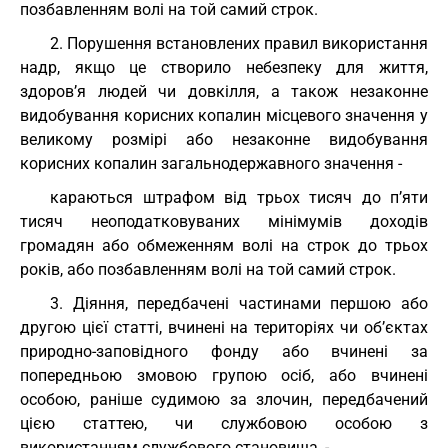
позбавленням волі на той самий строк.
2. Порушення встановлених правил використання
надр, якщо це створило небезпеку для життя,
здоров’я людей чи довкілля, а також незаконне
видобування корисних копалин місцевого значення у
великому розмірі або незаконне видобування
корисних копалин загальнодержавного значення -
караються штрафом від трьох тисяч до п’яти
тисяч неоподатковуваних мінімумів доходів
громадян або обмеженням волі на строк до трьох
років, або позбавленням волі на той самий строк.
3. Діяння, передбачені частинами першою або
другою цієї статті, вчинені на територіях чи об’єктах
природно-заповідного фонду або вчинені за
попередньою змовою групою осіб, або вчинені
особою, раніше судимою за злочин, передбачений
цією статтею, чи службовою особою з
використанням службового становища, -