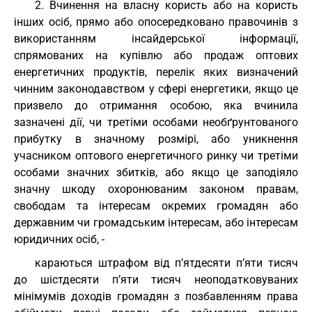
2. Вчинення на власну користь або на користь
інших осіб, прямо або опосередковано правочинів з
використанням інсайдерської інформації,
спрямованих на купівлю або продаж оптових
енергетичних продуктів, перелік яких визначений
чинним законодавством у сфері енергетики, якщо це
призвело до отримання особою, яка вчинила
зазначені дії, чи третіми особами необґрунтованого
прибутку в значному розмірі, або уникнення
учасником оптового енергетичного ринку чи третіми
особами значних збитків, або якщо це заподіяло
значну шкоду охоронюваним законом правам,
свободам та інтересам окремих громадян або
державним чи громадським інтересам, або інтересам
юридичних осіб, -
караються штрафом від п’ятдесяти п’яти тисяч
до шістдесяти п’яти тисяч неоподатковуваних
мінімумів доходів громадян з позбавленням права