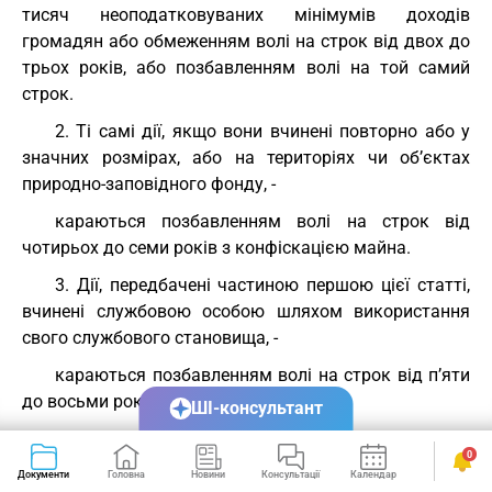
тисяч неоподатковуваних мінімумів доходів
громадян або обмеженням волі на строк від двох до
трьох років, або позбавленням волі на той самий
строк.
2. Ті самі дії, якщо вони вчинені повторно або у
значних розмірах, або на територіях чи об’єктах
природно-заповідного фонду, -
караються позбавленням волі на строк від
чотирьох до семи років з конфіскацією майна.
3. Дії, передбачені частиною першою цієї статті,
вчинені службовою особою шляхом використання
свого службового становища, -
караються позбавленням волі на строк від п’яти
до восьми років з конфіскацією майна.
ШІ-консультант
Примітка. Під значним розміром у цій статті слід
0
розуміти вартість бурштину, що у сто і більше разів
Документи
Головна
Новини
Консультації
Календар
Сервіси
перевищує неоподатковуваний мінімум доходів