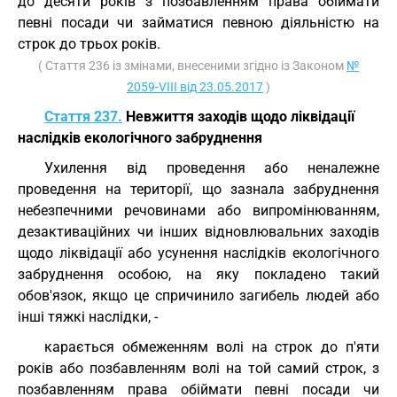
до десяти років з позбавленням права обіймати
певні посади чи займатися певною діяльністю на
строк до трьох років.
( Стаття 236 із змінами, внесеними згідно із Законом
№
2059-VIII від 23.05.2017
)
Стаття 237.
Невжиття заходів щодо ліквідації
наслідків екологічного забруднення
Ухилення від проведення або неналежне
проведення на території, що зазнала забруднення
небезпечними речовинами або випромінюванням,
дезактиваційних чи інших відновлювальних заходів
щодо ліквідації або усунення наслідків екологічного
забруднення особою, на яку покладено такий
обов'язок, якщо це спричинило загибель людей або
інші тяжкі наслідки, -
карається обмеженням волі на строк до п'яти
років або позбавленням волі на той самий строк, з
позбавленням права обіймати певні посади чи