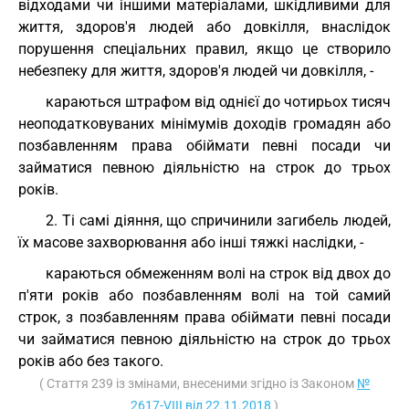
відходами чи іншими матеріалами, шкідливими для
життя, здоров'я людей або довкілля, внаслідок
порушення спеціальних правил, якщо це створило
небезпеку для життя, здоров'я людей чи довкілля, -
караються штрафом від однієї до чотирьох тисяч
неоподатковуваних мінімумів доходів громадян або
позбавленням права обіймати певні посади чи
займатися певною діяльністю на строк до трьох
років.
2. Ті самі діяння, що спричинили загибель людей,
їх масове захворювання або інші тяжкі наслідки, -
караються обмеженням волі на строк від двох до
п'яти років або позбавленням волі на той самий
строк, з позбавленням права обіймати певні посади
чи займатися певною діяльністю на строк до трьох
років або без такого.
( Стаття 239 із змінами, внесеними згідно із Законом
№
2617-VIII від 22.11.2018
)