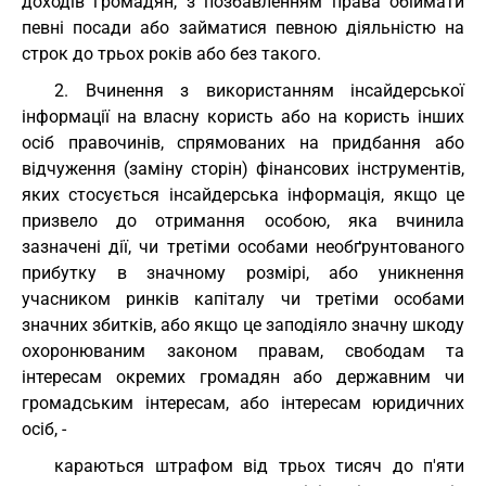
доходів громадян, з позбавленням права обіймати
певні посади або займатися певною діяльністю на
строк до трьох років або без такого.
2. Вчинення з використанням інсайдерської
інформації на власну користь або на користь інших
осіб правочинів, спрямованих на придбання або
відчуження (заміну сторін) фінансових інструментів,
яких стосується інсайдерська інформація, якщо це
призвело до отримання особою, яка вчинила
зазначені дії, чи третіми особами необґрунтованого
прибутку в значному розмірі, або уникнення
учасником ринків капіталу чи третіми особами
значних збитків, або якщо це заподіяло значну шкоду
охоронюваним законом правам, свободам та
інтересам окремих громадян або державним чи
громадським інтересам, або інтересам юридичних
осіб, -
караються штрафом від трьох тисяч до п'яти