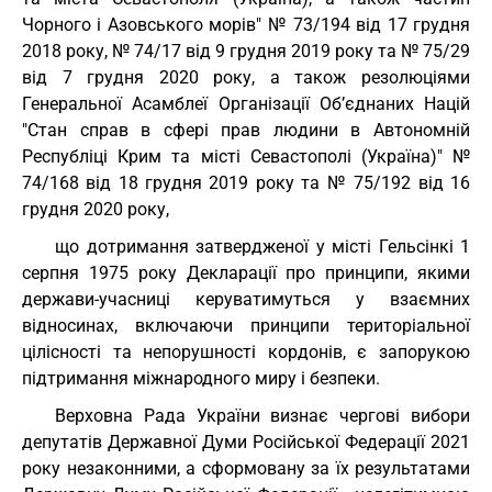
Чорного і Азовського морів" № 73/194 від 17 грудня
2018 року, № 74/17 від 9 грудня 2019 року та № 75/29
від 7 грудня 2020 року, а також резолюціями
Генеральної Асамблеї Організації Об’єднаних Націй
"Стан справ в сфері прав людини в Автономній
Республіці Крим та місті Севастополі (Україна)" №
74/168 від 18 грудня 2019 року та № 75/192 від 16
грудня 2020 року,
що дотримання затвердженої у місті Гельсінкі 1
серпня 1975 року Декларації про принципи, якими
держави-учасниці керуватимуться у взаємних
відносинах, включаючи принципи територіальної
цілісності та непорушності кордонів, є запорукою
підтримання міжнародного миру і безпеки.
Верховна Рада України визнає чергові вибори
депутатів Державної Думи Російської Федерації 2021
року незаконними, а сформовану за їх результатами