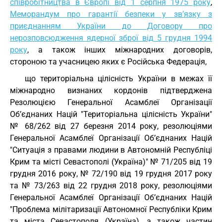
співробітництва в Європі від 1 серпня 1975 року
,
Меморандум про гарантії безпеки у зв’язку з
приєднанням України до Договору про
нерозповсюдження ядерної зброї від 5 грудня 1994
року
, а також інших міжнародних договорів,
стороною та учасницею яких є Російська Федерація,
що територіальна цілісність України в межах її
міжнародно визнаних кордонів підтверджена
Резолюцією Генеральної Асамблеї Організації
Об’єднаних Націй "Територіальна цілісність України"
№ 68/262 від 27 березня 2014 року, резолюціями
Генеральної Асамблеї Організації Об’єднаних Націй
"Ситуація з правами людини в Автономній Республіці
Крим та місті Севастополі (Україна)" № 71/205 від 19
грудня 2016 року, № 72/190 від 19 грудня 2017 року
та № 73/263 від 22 грудня 2018 року, резолюціями
Генеральної Асамблеї Організації Об’єднаних Націй
"Проблема мілітаризації Автономної Республіки Крим
та міста Севастополя (Україна), а також частин