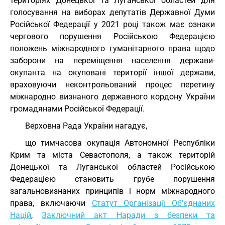
територіях Донецької та Луганської областей для
голосування на виборах депутатів Державної Думи
Російської Федерації у 2021 році також має ознаки
чергового порушення Російською Федерацією
положень міжнародного гуманітарного права щодо
заборони на переміщення населення держави-
окупанта на окуповані території іншої держави,
враховуючи неконтрольований процес перетину
міжнародно визнаного державного кордону України
громадянами Російської Федерації.
Верховна Рада України нагадує,
що тимчасова окупація Автономної Республіки
Крим та міста Севастополя, а також територій
Донецької та Луганської областей Російською
Федерацією становить грубе порушення
загальновизнаних принципів і норм міжнародного
права, включаючи
Статут Організації Об’єднаних
Націй
,
Заключний акт Наради з безпеки та