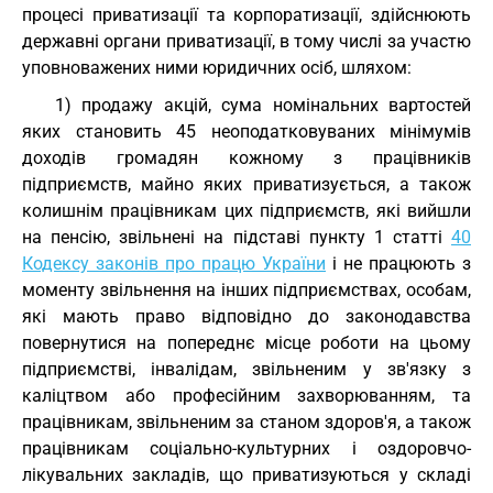
процесі приватизації та корпоратизації, здійснюють
державні органи приватизації, в тому числі за участю
уповноважених ними юридичних осіб, шляхом:
1) продажу акцій, сума номінальних вартостей
яких становить 45 неоподатковуваних мінімумів
доходів громадян кожному з працівників
підприємств, майно яких приватизується, а також
колишнім працівникам цих підприємств, які вийшли
на пенсію, звільнені на підставі пункту 1 статті
40
Кодексу законів про працю України
і не працюють з
моменту звільнення на інших підприємствах, особам,
які мають право відповідно до законодавства
повернутися на попереднє місце роботи на цьому
підприємстві, інвалідам, звільненим у зв'язку з
каліцтвом або професійним захворюванням, та
працівникам, звільненим за станом здоров'я, а також
працівникам соціально-культурних і оздоровчо-
лікувальних закладів, що приватизуються у складі