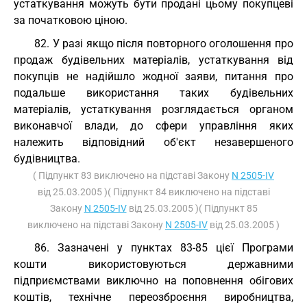
устаткування можуть бути продані цьому покупцеві
за початковою ціною.
82. У разі якщо після повторного оголошення про
продаж будівельних матеріалів, устаткування від
покупців не надійшло жодної заяви, питання про
подальше використання таких будівельних
матеріалів, устаткування розглядається органом
виконавчої влади, до сфери управління яких
належить відповідний об'єкт незавершеного
будівництва.
( Підпункт 83 виключено на підставі Закону
N 2505-IV
від 25.03.2005 )( Підпункт 84 виключено на підставі
Закону
N 2505-IV
від 25.03.2005 )( Підпункт 85
виключено на підставі Закону
N 2505-IV
від 25.03.2005 )
86. Зазначені у пунктах 83-85 цієї Програми
кошти використовуються державними
підприємствами виключно на поповнення обігових
коштів, технічне переозброєння виробництва,