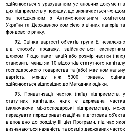
здійснюється з урахуванням установчих документів
цих підприємств у порядку, що визначається Фондом
за погодженням з Антимонопольним комітетом
України та Державною комісією з цінних паперів та
фондового ринку.
92. Оцінка вартості об'єктів групи Е, незалежно
від способу продажу, здійснюється експертним
шляхом. Якщо пакет акцій або розмір частки (паю)
становить менш як 10 відсотків статутного капіталу
господарського товариства та (або) має номінальну
вартість, меншу ніж 5000 гривень, оцінка
здійснюється відповідно до Методики оцінки.
93. Приватизації часток (паїв) підприємств, у
статутних капіталах яких є державна частка
(включаючи міжгосподарські підприємства), може
передувати передприватизаційна підготовка об'єкта
відповідно до розділу III цієї Програми, під час якої
визначаються наявність та розмір державних часток