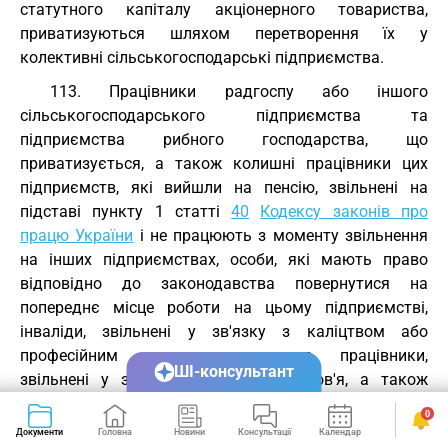
статутного капіталу акціонерного товариства,
приватизуються шляхом перетворення їх у
колективні сільськогосподарські підприємства.
113. Працівники радгоспу або іншого
сільськогосподарського підприємства та
підприємства рибного господарства, що
приватизується, а також колишні працівники цих
підприємств, які вийшли на пенсію, звільнені на
підставі пункту 1 статті
40
Кодексу законів про
працю України
і не працюють з моменту звільнення
на інших підприємствах, особи, які мають право
відповідно до законодавства повернутися на
попереднє місце роботи на цьому підприємстві,
інваліди, звільнені у зв'язку з каліцтвом або
професійним захворюванням, та працівники,
ШІ-консультант
звільнені у зв'язку із станом здоров'я, а також
працівники соціально-культурних і оздоровчо-
0
лікувальних закладів, що приватизуються у складі
Документи
Головна
Новини
Консультації
Календар
Сервіси