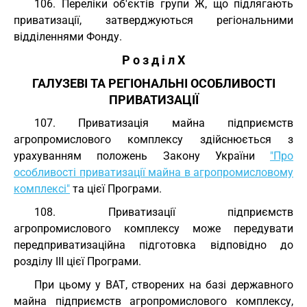
106. Переліки об'єктів групи Ж, що підлягають
приватизації, затверджуються регіональними
відділеннями Фонду.
Р о з д і л X
ГАЛУЗЕВІ ТА РЕГІОНАЛЬНІ ОСОБЛИВОСТІ
ПРИВАТИЗАЦІЇ
107. Приватизація майна підприємств
агропромислового комплексу здійснюється з
урахуванням положень Закону України
"Про
особливості приватизації майна в агропромисловому
комплексі"
та цієї Програми.
108. Приватизації підприємств
агропромислового комплексу може передувати
передприватизаційна підготовка відповідно до
розділу III цієї Програми.
При цьому у ВАТ, створених на базі державного
майна підприємств агропромислового комплексу,