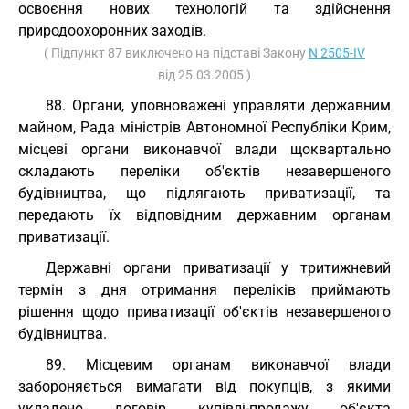
освоєння нових технологій та здійснення
природоохоронних заходів.
( Підпункт 87 виключено на підставі Закону
N 2505-IV
від 25.03.2005 )
88. Органи, уповноважені управляти державним
майном, Рада міністрів Автономної Республіки Крим,
місцеві органи виконавчої влади щоквартально
складають переліки об'єктів незавершеного
будівництва, що підлягають приватизації, та
передають їх відповідним державним органам
приватизації.
Державні органи приватизації у тритижневий
термін з дня отримання переліків приймають
рішення щодо приватизації об'єктів незавершеного
будівництва.
89. Місцевим органам виконавчої влади
забороняється вимагати від покупців, з якими
укладено договір купівлі-продажу об'єкта