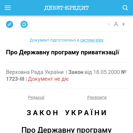
-
A
+
Документ підготовлено в
системі iplex
Про Державну програму приватизації
Верховна Рада України
|
Закон
від
18.05.2000
№
1723-III
|
Документ не діє
Редакції
Реквізити
З А К О Н    У К Р А Ї Н И
Про Державну програму