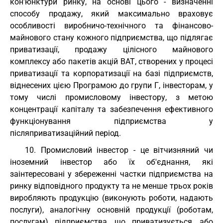
кон'юнктури ринку, на основі цього - визначенні
способу продажу, який максимально враховує
особливості виробничо-технічного та фінансово-
майнового стану кожного підприємства, що підлягає
приватизації, продажу цілісного майнового
комплексу або пакетів акцій ВАТ, створених у процесі
приватизації та корпоратизації на базі підприємств,
віднесених цією Програмою до групи Г, інвесторам, у
тому числі промисловому інвестору, з метою
концентрації капіталу та забезпечення ефективного
функціонування підприємства у
післяприватизаційний період.
10. Промисловий інвестор - це вітчизняний чи
іноземний інвестор або їх об'єднання, які
заінтересовані у збереженні частки підприємства на
ринку відповідного продукту та не менше трьох років
виробляють продукцію (виконують роботи, надають
послуги), аналогічну основній продукції (роботам,
послугам) підприємства, що приватизується, або