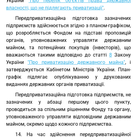
України
"Про перелік об'єктів права державної
власності, що не підлягають приватизації"
.
Передприватизаційна підготовка зазначених
підприємств здійснюється згідно з планом-графіком,
що розробляється Фондом на підставі пропозицій
органів, уповноважених управляти державним
майном, та потенційних покупців (інвесторів), що
вважаються такими відповідно до статті
8
Закону
України
"Про приватизацію державного майна"
, і
затверджується Кабінетом Міністрів України. План-
графік підлягає опублікуванню у друкованих
виданнях державних органів приватизації.
Передприватизаційна підготовка підприємств, не
зазначених у абзаці першому цього пункту,
проводиться за спільним рішенням Фонду та органу,
уповноваженого управляти відповідним державним
майном, окремо щодо кожного підприємства.
14. На час здійснення передприватизаційної