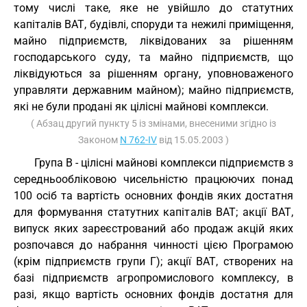
тому числі таке, яке не увійшло до статутних
капіталів ВАТ, будівлі, споруди та нежилі приміщення,
майно підприємств, ліквідованих за рішенням
господарського суду, та майно підприємств, що
ліквідуються за рішенням органу, уповноваженого
управляти державним майном); майно підприємств,
які не були продані як цілісні майнові комплекси.
( Абзац другий пункту 5 із змінами, внесеними згідно із
Законом
N 762-IV
від 15.05.2003 )
Група В - цілісні майнові комплекси підприємств з
середньообліковою чисельністю працюючих понад
100 осіб та вартість основних фондів яких достатня
для формування статутних капіталів ВАТ; акції ВАТ,
випуск яких зареєстрований або продаж акцій яких
розпочався до набрання чинності цією Програмою
(крім підприємств групи Г); акції ВАТ, створених на
базі підприємств агропромислового комплексу, в
разі, якщо вартість основних фондів достатня для