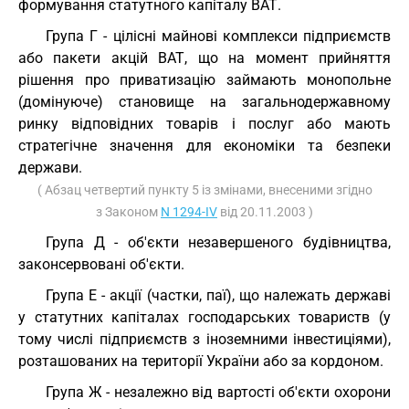
формування статутного капіталу ВАТ.
Група Г - цілісні майнові комплекси підприємств
або пакети акцій ВАТ, що на момент прийняття
рішення про приватизацію займають монопольне
(домінуюче) становище на загальнодержавному
ринку відповідних товарів і послуг або мають
стратегічне значення для економіки та безпеки
держави.
( Абзац четвертий пункту 5 із змінами, внесеними згідно
з Законом
N 1294-IV
від 20.11.2003 )
Група Д - об'єкти незавершеного будівництва,
законсервовані об'єкти.
Група Е - акції (частки, паї), що належать державі
у статутних капіталах господарських товариств (у
тому числі підприємств з іноземними інвестиціями),
розташованих на території України або за кордоном.
Група Ж - незалежно від вартості об'єкти охорони