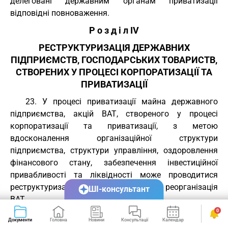
делеговані державним органам приватизації
відповідні повноваження.
Р о з д і л IV
РЕСТРУКТУРИЗАЦІЯ ДЕРЖАВНИХ
ПІДПРИЄМСТВ, ГОСПОДАРСЬКИХ ТОВАРИСТВ,
СТВОРЕНИХ У ПРОЦЕСІ КОРПОРАТИЗАЦІЇ ТА
ПРИВАТИЗАЦІЇ
23. У процесі приватизації майна державного
підприємства, акцій ВАТ, створеного у процесі
корпоратизації та приватизації, з метою
вдосконалення організаційної структури
підприємства, структури управління, оздоровлення
фінансового стану, забезпечення інвестиційної
привабливості та ліквідності може проводитися
реструктуризація підприємства або реорганізація
ШІ-консультант
ВАТ.
0
24. Рішення про реструктуризацію приймається
Документи
Головна
Новини
Консультації
Календар
Сервіси