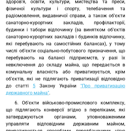
здоров'я, освіти, культури, мистецтва та преси,
фізичної культури і спорту, телебачення та
радіомовлення, видавничої справи, а також об'єкти
санаторно-курортних закладів, профілакторії,
будинки і табори відпочинку (за винятком об'єктів
санаторно-курортних закладів і будинків відпочинку,
які перебувають на самостійних балансах), у тому
числі об'єкти соціально-побутового призначення, що
перебувають на балансі підприємств, у разі їх
невключення до складу майна, що передається в
комунальну власність або приватизується, крім
об'єктів, які не підлягають приватизації відповідно
до статті
5
Закону України
"Про приватизацію
державного майна"
.
6. Об'єкти військово-промислового комплексу,
що підлягають конверсії згідно з переліками, які
затверджуються органами, уповноваженими
управляти відповідним державним майном,
приватизуються способами, передбаченими цією