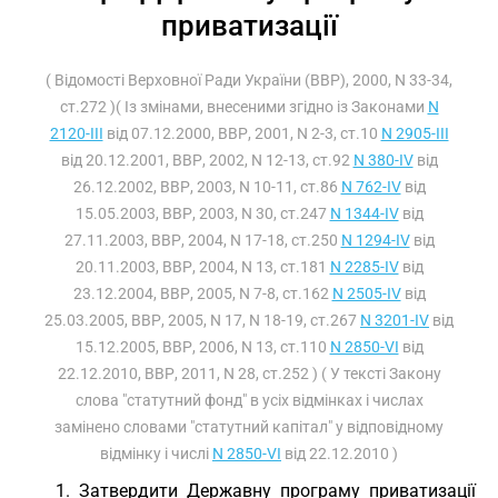
приватизації
( Відомості Верховної Ради України (ВВР), 2000, N 33-34,
ст.272 )( Із змінами, внесеними згідно із Законами
N
2120-III
від 07.12.2000, ВВР, 2001, N 2-3, ст.10
N 2905-III
від 20.12.2001, ВВР, 2002, N 12-13, ст.92
N 380-IV
від
26.12.2002, ВВР, 2003, N 10-11, ст.86
N 762-IV
від
15.05.2003, ВВР, 2003, N 30, ст.247
N 1344-IV
від
27.11.2003, ВВР, 2004, N 17-18, ст.250
N 1294-IV
від
20.11.2003, ВВР, 2004, N 13, ст.181
N 2285-IV
від
23.12.2004, ВВР, 2005, N 7-8, ст.162
N 2505-IV
від
25.03.2005, ВВР, 2005, N 17, N 18-19, ст.267
N 3201-IV
від
15.12.2005, ВВР, 2006, N 13, ст.110
N 2850-VI
від
22.12.2010, ВВР, 2011, N 28, ст.252 ) ( У тексті Закону
слова "статутний фонд" в усіх відмінках і числах
замінено словами "статутний капітал" у відповідному
відмінку і числі
N 2850-VI
від 22.12.2010 )
1. Затвердити Державну програму приватизації