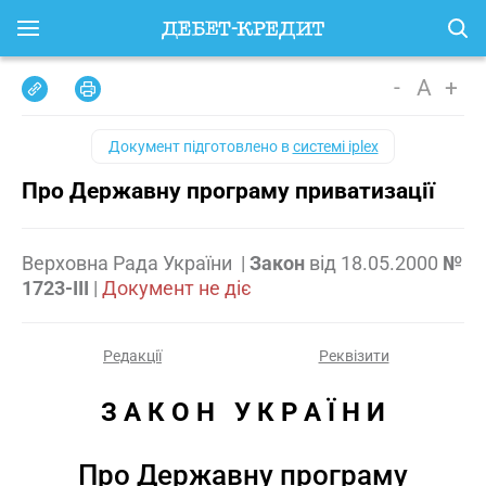
-
A
+
Документ підготовлено в
системі iplex
Про Державну програму приватизації
Верховна Рада України
|
Закон
від
18.05.2000
№
1723-III
|
Документ не діє
Редакції
Реквізити
З А К О Н   У К Р А Ї Н И
Про Державну програму