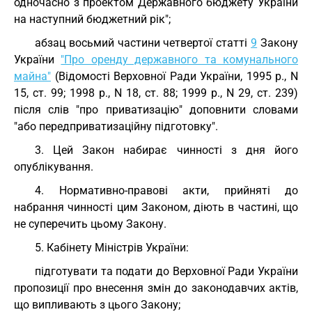
одночасно з проектом Державного бюджету України
на наступний бюджетний рік";
абзац восьмий частини четвертої статті
9
Закону
України
"Про оренду державного та комунального
майна"
(Відомості Верховної Ради України, 1995 р., N
15, ст. 99; 1998 р., N 18, ст. 88; 1999 р., N 29, ст. 239)
після слів "про приватизацію" доповнити словами
"або передприватизаційну підготовку".
3. Цей Закон набирає чинності з дня його
опублікування.
4. Нормативно-правові акти, прийняті до
набрання чинності цим Законом, діють в частині, що
не суперечить цьому Закону.
5. Кабінету Міністрів України:
підготувати та подати до Верховної Ради України
пропозиції про внесення змін до законодавчих актів,
що випливають з цього Закону;