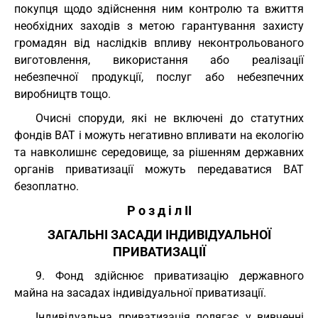
покупця щодо здійснення ним контролю та вжиття
необхідних заходів з метою гарантування захисту
громадян від наслідків впливу неконтрольованого
виготовлення, використання або реалізації
небезпечної продукції, послуг або небезпечних
виробництв тощо.
Очисні споруди, які не включені до статутних
фондів ВАТ і можуть негативно впливати на екологію
та навколишнє середовище, за рішенням державних
органів приватизації можуть передаватися ВАТ
безоплатно.
Р о з д і л II
ЗАГАЛЬНІ ЗАСАДИ ІНДИВІДУАЛЬНОЇ
ПРИВАТИЗАЦІЇ
9. Фонд здійснює приватизацію державного
майна на засадах індивідуальної приватизації.
Індивідуальна приватизація полягає у вивченні