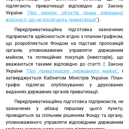
підлягають приватизації відповідно до Закону
України
"Про перелік об'єктів права державної
власності, що не підлягають приватизації"
).
Передприватизаційна підготовка зазначених
підприємств здійснюється згідно з планом-графіком,
що розробляється Фондом на підставі пропозицій
органів, уповноважених управляти державним
майном, та потенційних покупців (інвесторів), що
вважаються такими відповідно до статті
8
Закону
України
"Про приватизацію державного майна"
, і
затверджується Кабінетом Міністрів України. План-
графік підлягає опублікуванню у друкованих
виданнях державних органів приватизації.
Передприватизаційна підготовка підприємств, не
зазначених у абзаці першому цього пункту,
проводиться за спільним рішенням Фонду та органу,
уповноваженого управляти відповідним державним