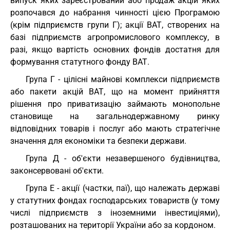
випуск яких зареєстрований або продаж акцій яких
розпочався до набрання чинності цією Програмою
(крім підприємств групи Г); акції ВАТ, створених на
базі підприємств агропромислового комплексу, в
разі, якщо вартість основних фондів достатня для
формування статутного фонду ВАТ.
Група Г - цілісні майнові комплекси підприємств
або пакети акцій ВАТ, що на момент прийняття
рішення про приватизацію займають монопольне
становище на загальнодержавному ринку
відповідних товарів і послуг або мають стратегічне
значення для економіки та безпеки держави.
Група Д - об'єкти незавершеного будівництва,
законсервовані об'єкти.
Група Е - акції (частки, паї), що належать державі
у статутних фондах господарських товариств (у тому
числі підприємств з іноземними інвестиціями),
розташованих на території України або за кордоном.