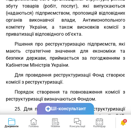
збуту товарів (робіт, послуг), які випускаються
(надаються) підприємством, пропозицій відповідних
органів виконавчої влади, Антимонопольного
комітету України, а також висновків комісії з
приватизації відповідного об'єкта.
Рішення про реструктуризацію підприємств, які
мають стратегічне значення для економіки та
безпеки держави, приймається за погодженням з
Кабінетом Міністрів України.
Для проведення реструктуризації Фонд створює
комісії з реструктуризації.
Порядок створення та повноваження комісії з
реструктуризації визначаються Фондом.
ШІ-консультант
25. Для підготовки проектів з реструктуризації
державних підприємств або реорганізації ВАТ,
0
створених у процесі корпоратизації та приватизації,
Документи
Головна
Новини
Консультації
Календар
Сервіси
Фонд може залучати незалежних консультантів і