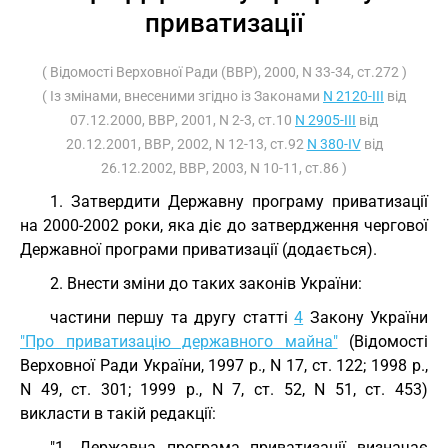
приватизації
( Відомості Верховної Ради (ВВР), 2000, N 33-34, ст.272 )
( Із змінами, внесеними згідно із Законами
N 2120-III
від
07.12.2000, ВВР, 2001, N 2-3, ст.10
N 2905-III
від
20.12.2001, ВВР, 2002, N 12-13, ст.92
N 380-IV
від
26.12.2002, ВВР, 2003, N 10-11, ст.86 )
1. Затвердити Державну програму приватизації
на 2000-2002 роки, яка діє до затвердження чергової
Державної програми приватизації (додається).
2. Внести зміни до таких законів України:
частини першу та другу статті
4
Закону України
"Про приватизацію державного майна"
(Відомості
Верховної Ради України, 1997 р., N 17, ст. 122; 1998 р.,
N 49, ст. 301; 1999 р., N 7, ст. 52, N 51, ст. 453)
викласти в такій редакції:
"1. Державна програма приватизації визначає