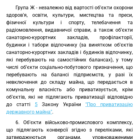
Група Ж - незалежно від вартості об'єкти охорони
здоров'я, освіти, культури, мистецтва та преси,
фізичної культури і спорту, телебачення та
радіомовлення, видавничої справи, а також об'єкти
санаторно-курортних закладів, профілакторії,
будинки і табори відпочинку (за винятком об'єктів
санаторно-курортних закладів і будинків відпочинку,
які перебувають на самостійних балансах), у тому
числі об'єкти соціально-побутового призначення, що
перебувають на балансі підприємств, у разі їх
невключення до складу майна, що передається в
комунальну власність або приватизується, крім
об'єктів, які не підлягають приватизації відповідно
до статті
5
Закону України
"Про приватизацію
державного майна"
.
6. Об'єкти військово-промислового комплексу,
що підлягають конверсії згідно з переліками, які
затверджуються органами, уповноваженими