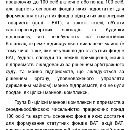
працюючих до 100 осіб включно або понад 100 осіб,
але вартість основних фондів яких недостатня для
формування статутних фондів відкритих акціонерних
товариств (далі - ВАТ), а також готелі, об'єкти
санаторно-курортних закладів та будинки
відпочинку, які перебувають на самостійних
балансах; окреме індивідуально визначене майно (в
тому числі таке, яке не увійшло до статутних фондів
ВАТ, будівлі, споруди та нежилі приміщення, майно
підприємств, ліквідованих за рішенням арбітражного
суду, та майно підприємств, що ліквідуються за
рішенням органу, уповноваженого управляти
державним майном); майно підприємств, які не були
продані як цілісні майнові комплекси.
Група В - цілісні майнові комплекси підприємств з
середньообліковою чисельністю працюючих понад
100 осіб та вартість основних фондів яких достатня
для формування статутних фондів ВАТ; акції ВАТ,