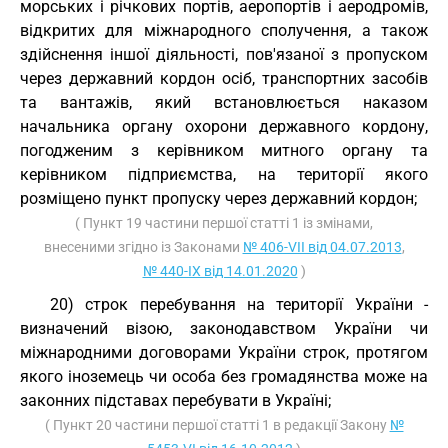
морських і річкових портів, аеропортів і аеродромів,
відкритих для міжнародного сполучення, а також
здійснення іншої діяльності, пов'язаної з пропуском
через державний кордон осіб, транспортних засобів
та вантажів, який встановлюється наказом
начальника органу охорони державного кордону,
погодженим з керівником митного органу та
керівником підприємства, на території якого
розміщено пункт пропуску через державний кордон;
( Пункт 19 частини першої статті 1 із змінами,
внесеними згідно із Законами
№ 406-VII від 04.07.2013
,
№ 440-IX від 14.01.2020
)
20) строк перебування на території України -
визначений візою, законодавством України чи
міжнародними договорами України строк, протягом
якого іноземець чи особа без громадянства може на
законних підставах перебувати в Україні;
( Пункт 20 частини першої статті 1 в редакції Закону
№