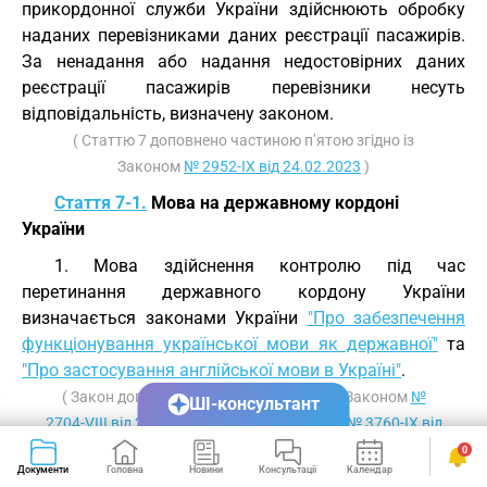
прикордонної служби України здійснюють обробку
наданих перевізниками даних реєстрації пасажирів.
За ненадання або надання недостовірних даних
реєстрації пасажирів перевізники несуть
відповідальність, визначену законом.
( Статтю 7 доповнено частиною п’ятою згідно із
Законом
№ 2952-IX від 24.02.2023
)
Стаття 7-1.
Мова на державному кордоні
України
1. Мова здійснення контролю під час
перетинання державного кордону України
визначається законами України
"Про забезпечення
функціонування української мови як державної"
та
"Про застосування англійської мови в Україні"
.
( Закон доповнено статтею 7-1 згідно із Законом
№
ШІ-консультант
2704-VIII від 25.04.2019
; в редакції Закону
№ 3760-IX від
04.06.2024
)
0
Документи
Головна
Новини
Консультації
Календар
Сервіси
Стаття 8.
Умови перетинання державного