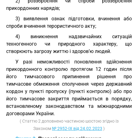
2) роззброєння чи спроби роззброєння
прикордонних нарядів;
3) виявлення ознак підготовки, вчинення або
спроби вчинення терористичного акту;
4) виникнення надзвичайних ситуацій
техногенного чи природного характеру, що
створюють загрозу життю і здоров’ю людей.
У разі неможливості поновлення здійснення
прикордонного контролю протягом 12 годин після
його тимчасового припинення рішення про
тимчасове обмеження сполучення через державний
кордон у пункті пропуску (пункті контролю) або про
його тимчасове закриття приймається в порядку,
встановленому законодавством та міжнародними
договорами України.
( Статтю 2 доповнено частиною шостою згідно із
Законом
№ 2952-IX від 24.02.2023
)