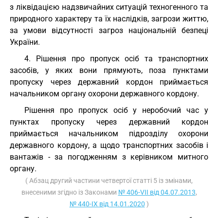
з ліквідацією надзвичайних ситуацій техногенного та
природного характеру та їх наслідків, загрози життю,
за умови відсутності загроз національній безпеці
України.
4. Рішення про пропуск осіб та транспортних
засобів, у яких вони прямують, поза пунктами
пропуску через державний кордон приймається
начальником органу охорони державного кордону.
Рішення про пропуск осіб у неробочий час у
пунктах пропуску через державний кордон
приймається начальником підрозділу охорони
державного кордону, а щодо транспортних засобів і
вантажів - за погодженням з керівником митного
органу.
( Абзац другий частини четвертої статті 5 із змінами,
внесеними згідно із Законами
№ 406-VII від 04.07.2013
,
№ 440-IX від 14.01.2020
)