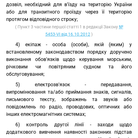
дозвіл, необхідний для в'їзду на територію України
або для транзитного проїзду через її територію
протягом відповідного строку;
( Пункт 3 частини першої статті 1 в редакції Закону
№
5453-VI від 16.10.2012
)
4) екіпаж - особа (особи), якій (яким) у
встановленому законодавством порядку доручено
виконання обов'язків щодо керування морським,
річковим чи повітряним судном та його
обслуговування;
5) електрозв'язок - передавання,
випромінювання та/або приймання знаків, сигналів,
письмового тексту, зображень та звуків або
повідомлень по радіо, проводових, оптичних або
інших електромагнітних системах;
6) контроль другої лінії - заходи щодо
додаткового вивчення наявності законних підстав