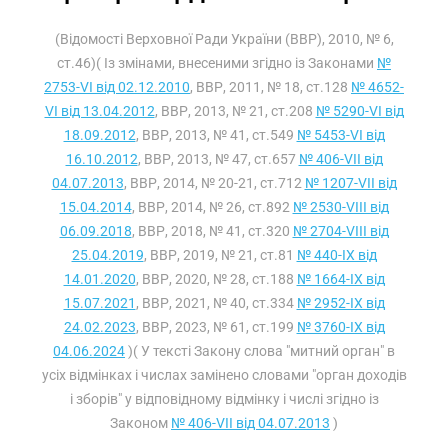
(Відомості Верховної Ради України (ВВР), 2010, № 6,
ст.46)( Із змінами, внесеними згідно із Законами
№
2753-VI від 02.12.2010
, ВВР, 2011, № 18, ст.128
№ 4652-
VI від 13.04.2012
, ВВР, 2013, № 21, ст.208
№ 5290-VI від
18.09.2012
, ВВР, 2013, № 41, ст.549
№ 5453-VI від
16.10.2012
, ВВР, 2013, № 47, ст.657
№ 406-VII від
04.07.2013
, ВВР, 2014, № 20-21, ст.712
№ 1207-VII від
15.04.2014
, ВВР, 2014, № 26, ст.892
№ 2530-VIII від
06.09.2018
, ВВР, 2018, № 41, ст.320
№ 2704-VIII від
25.04.2019
, ВВР, 2019, № 21, ст.81
№ 440-IX від
14.01.2020
, ВВР, 2020, № 28, ст.188
№ 1664-IX від
15.07.2021
, ВВР, 2021, № 40, ст.334
№ 2952-IX від
24.02.2023
, ВВР, 2023, № 61, ст.199
№ 3760-IX від
04.06.2024
)( У тексті Закону слова "митний орган" в
усіх відмінках і числах замінено словами "орган доходів
і зборів" у відповідному відмінку і числі згідно із
Законом
№ 406-VII від 04.07.2013
)