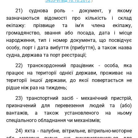
5453-VI від 16.10.2012
)
21) суднова роль - документ, у якому
зазначаються відомості про кількість і склад
екіпажу: прізвище та ім'я члена екіпажу,
громадянство, звання або посада, дата і місце
народження, тип і номер документа, що посвідчує
особу, порт і дата вибуття (прибуття), а також назва
судна, держава та порт реєстрації;
22) транскордонний працівник - особа, яка
працює на території однієї держави, проживає на
території іншої держави, до якої повертається не
рідше ніж раз на тиждень;
23) транспортний засіб - механічний пристрій,
призначений для перевезення людей та (або)
вантажів, а також установленого на ньому
спеціального обладнання чи механізмів;
24) яхта - палубне, вітрильне, вітрильно-моторне