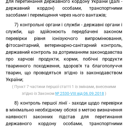
для перетинання державного кордону України (далі -
державний кордон) особами, транспортними
засобами і переміщення через нього вантажів;
7) контрольні органи і служби - державні органи і
служби, що здійснюють передбачені законом
перевірки рівня іонізуючого випромінювання,
фітосанітарний, ветеринарно-санітарний контроль,
державний контроль за дотриманням законодавства
про харчові продукти, корми, побічні продукти
тваринного походження, здоров’я та благополуччя
тварин, що проводяться згідно із законодавством
України;
( Пункт 7 частини першої статті 1 із змінами, внесеними
згідно із Законом
№ 2530-VIII від 06.09.2018
)
8) контроль першої лінії - заходи щодо перевірки
в мінімально необхідному обсязі з метою визначення
наявності законних підстав для перетинання
державного кордону особами, транспортними