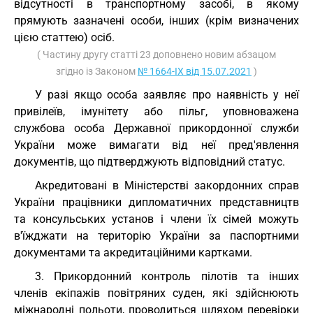
відсутності в транспортному засобі, в якому
прямують зазначені особи, інших (крім визначених
цією статтею) осіб.
( Частину другу статті 23 доповнено новим абзацом
згідно із Законом
№ 1664-IX від 15.07.2021
)
У разі якщо особа заявляє про наявність у неї
привілеїв, імунітету або пільг, уповноважена
службова особа Державної прикордонної служби
України може вимагати від неї пред'явлення
документів, що підтверджують відповідний статус.
Акредитовані в Міністерстві закордонних справ
України працівники дипломатичних представництв
та консульських установ і члени їх сімей можуть
в'їжджати на територію України за паспортними
документами та акредитаційними картками.
3. Прикордонний контроль пілотів та інших
членів екіпажів повітряних суден, які здійснюють
міжнародні польоти, проводиться шляхом перевірки