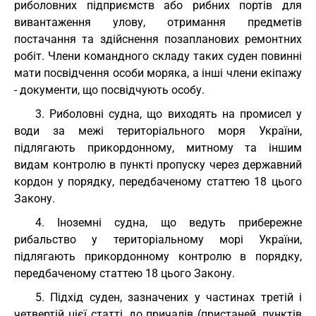
риболовних підприємств або рибних портів для
вивантаження улову, отримання предметів
постачання та здійснення позапланових ремонтних
робіт. Члени командного складу таких суден повинні
мати посвідчення особи моряка, а інші члени екіпажу
- документи, що посвідчують особу.
3. Риболовні судна, що виходять на промисел у
води за межі територіального моря України,
підлягають прикордонному, митному та іншим
видам контролю в пункті пропуску через державний
кордон у порядку, передбаченому статтею 18 цього
Закону.
4. Іноземні судна, що ведуть прибережне
рибальство у територіальному морі України,
підлягають прикордонному контролю в порядку,
передбаченому статтею 18 цього Закону.
5. Підхід суден, зазначених у частинах третій і
четвертій цієї статті, до причалів (пристаней, пунктів