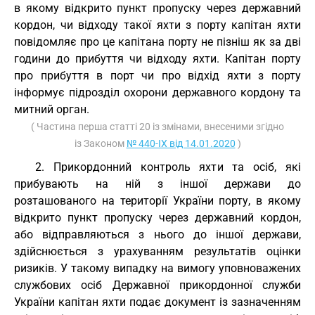
в якому відкрито пункт пропуску через державний
кордон, чи відходу такої яхти з порту капітан яхти
повідомляє про це капітана порту не пізніш як за дві
години до прибуття чи відходу яхти. Капітан порту
про прибуття в порт чи про відхід яхти з порту
інформує підрозділ охорони державного кордону та
митний орган.
( Частина перша статті 20 із змінами, внесеними згідно
із Законом
№ 440-IX від 14.01.2020
)
2. Прикордонний контроль яхти та осіб, які
прибувають на ній з іншої держави до
розташованого на території України порту, в якому
відкрито пункт пропуску через державний кордон,
або відправляються з нього до іншої держави,
здійснюється з урахуванням результатів оцінки
ризиків. У такому випадку на вимогу уповноважених
службових осіб Державної прикордонної служби
України капітан яхти подає документ із зазначенням