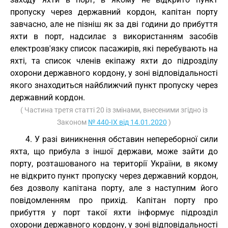
пропуску через державний кордон, капітан порту
завчасно, але не пізніш як за дві години до прибуття
яхти в порт, надсилає з використанням засобів
електрозв'язку список пасажирів, які перебувають на
яхті, та список членів екіпажу яхти до підрозділу
охорони державного кордону, у зоні відповідальності
якого знаходиться найближчий пункт пропуску через
державний кордон.
( Частина третя статті 20 із змінами, внесеними згідно із
Законом
№ 440-IX від 14.01.2020
)
4. У разі виникнення обставин непереборної сили
яхта, що прибула з іншої держави, може зайти до
порту, розташованого на території України, в якому
не відкрито пункт пропуску через державний кордон,
без дозволу капітана порту, але з наступним його
повідомленням про прихід. Капітан порту про
прибуття у порт такої яхти інформує підрозділ
охорони державного кордону, у зоні відповідальності