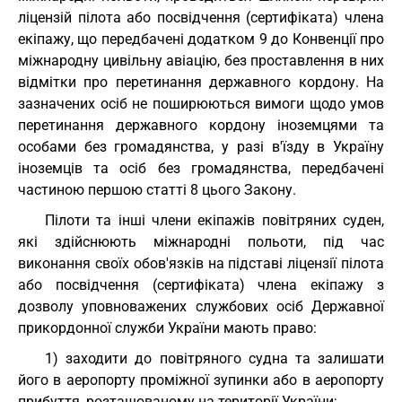
ліцензій пілота або посвідчення (сертифіката) члена
екіпажу, що передбачені додатком 9 до Конвенції про
міжнародну цивільну авіацію, без проставлення в них
відмітки про перетинання державного кордону. На
зазначених осіб не поширюються вимоги щодо умов
перетинання державного кордону іноземцями та
особами без громадянства, у разі в'їзду в Україну
іноземців та осіб без громадянства, передбачені
частиною першою статті 8 цього Закону.
Пілоти та інші члени екіпажів повітряних суден,
які здійснюють міжнародні польоти, під час
виконання своїх обов'язків на підставі ліцензії пілота
або посвідчення (сертифіката) члена екіпажу з
дозволу уповноважених службових осіб Державної
прикордонної служби України мають право:
1) заходити до повітряного судна та залишати
його в аеропорту проміжної зупинки або в аеропорту
прибуття, розташованому на території України;