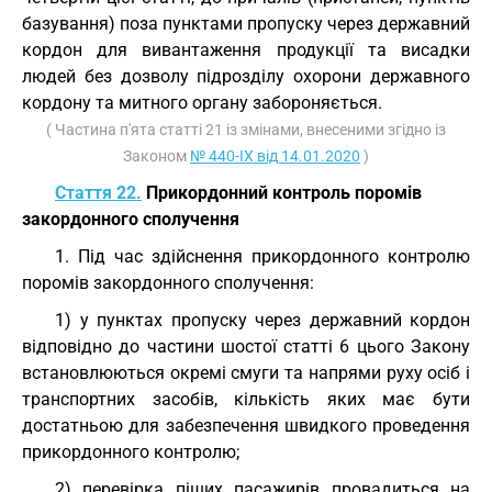
базування) поза пунктами пропуску через державний
кордон для вивантаження продукції та висадки
людей без дозволу підрозділу охорони державного
кордону та митного органу забороняється.
( Частина п'ята статті 21 із змінами, внесеними згідно із
Законом
№ 440-IX від 14.01.2020
)
Стаття 22.
Прикордонний контроль поромів
закордонного сполучення
1. Під час здійснення прикордонного контролю
поромів закордонного сполучення:
1) у пунктах пропуску через державний кордон
відповідно до частини шостої статті 6 цього Закону
встановлюються окремі смуги та напрями руху осіб і
транспортних засобів, кількість яких має бути
достатньою для забезпечення швидкого проведення
прикордонного контролю;
2) перевірка піших пасажирів провадиться на