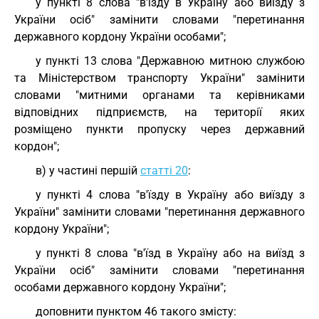
у пункті 8 слова "в'їзду в Україну або виїзду з
України осіб" замінити словами "перетинання
державного кордону України особами";
у пункті 13 слова "Державною митною службою
та Міністерством транспорту України" замінити
словами "митними органами та керівниками
відповідних підприємств, на території яких
розміщено пункти пропуску через державний
кордон";
в) у частині першій
статті 20
:
у пункті 4 слова "в'їзду в Україну або виїзду з
України" замінити словами "перетинання державного
кордону України";
у пункті 8 слова "в'їзд в Україну або на виїзд з
України осіб" замінити словами "перетинання
особами державного кордону України";
доповнити пунктом 46 такого змісту: