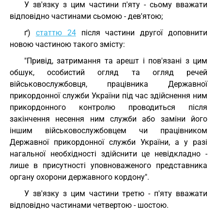
У зв'язку з цим частини п'яту - сьому вважати
відповідно частинами сьомою - дев'ятою;
ґ)
статтю 24
після частини другої доповнити
новою частиною такого змісту:
"Привід, затримання та арешт і пов'язані з цим
обшук, особистий огляд та огляд речей
військовослужбовця, працівника Державної
прикордонної служби України під час здійснення ним
прикордонного контролю проводиться після
закінчення несення ним служби або заміни його
іншим військовослужбовцем чи працівником
Державної прикордонної служби України, а у разі
нагальної необхідності здійснити це невідкладно -
лише в присутності уповноваженого представника
органу охорони державного кордону".
У зв'язку з цим частини третю - п'яту вважати
відповідно частинами четвертою - шостою.