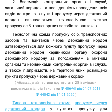
2. Взаємодія контрольних органів і служб,
загальний порядок та послідовність проведення всіх
видів контролю в пункті пропуску через державний
кордон визначаються технологічною схемою
пропуску осіб, транспортних засобів та вантажів.
Технологічна схема пропуску осіб, транспортних
засобів та вантажів через державний кордон
затверджується для кожного пункту пропуску через
державний кордон керівником органу охорони
державного кордону за погодженням з митним
органом та керівниками контрольних органів і служб,
а також підприємств, на території яких розміщено
пункти пропуску через державний кордон.
( Абзац другий частини другої статті 25 із змінами,
внесеними згідно із Законами
№ 406-VII від 04.07.2013
,
№ 440-IX від 14.01.2020
)
Типова технологічна схема
пропуску через
державний кордон
у пунктах пропуску для