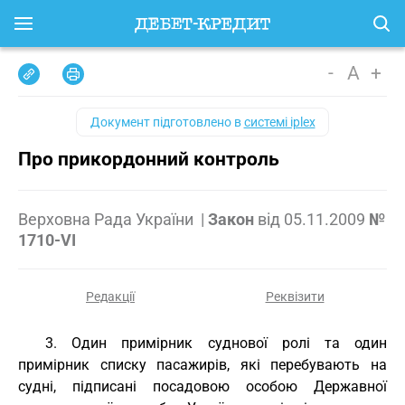
-
A
+
Документ підготовлено в
системі iplex
Про прикордонний контроль
Верховна Рада України
|
Закон
від
05.11.2009
№
1710-VI
Редакції
Реквізити
3. Один примірник суднової ролі та один
примірник списку пасажирів, які перебувають на
судні, підписані посадовою особою Державної