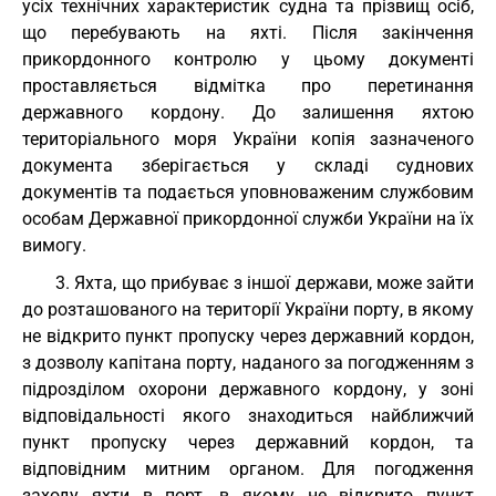
усіх технічних характеристик судна та прізвищ осіб,
що перебувають на яхті. Після закінчення
прикордонного контролю у цьому документі
проставляється відмітка про перетинання
державного кордону. До залишення яхтою
територіального моря України копія зазначеного
документа зберігається у складі суднових
документів та подається уповноваженим службовим
особам Державної прикордонної служби України на їх
вимогу.
3. Яхта, що прибуває з іншої держави, може зайти
до розташованого на території України порту, в якому
не відкрито пункт пропуску через державний кордон,
з дозволу капітана порту, наданого за погодженням з
підрозділом охорони державного кордону, у зоні
відповідальності якого знаходиться найближчий
пункт пропуску через державний кордон, та
відповідним митним органом. Для погодження
заходу яхти в порт, в якому не відкрито пункт