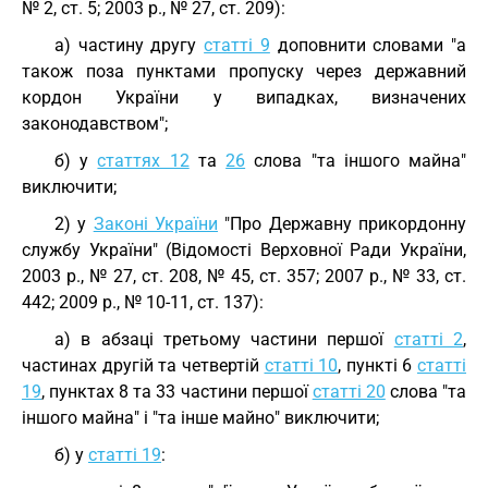
№ 2, ст. 5; 2003 р., № 27, ст. 209):
а) частину другу
статті 9
доповнити словами "а
також поза пунктами пропуску через державний
кордон України у випадках, визначених
законодавством";
б) у
статтях 12
та
26
слова "та іншого майна"
виключити;
2) у
Законі України
"Про Державну прикордонну
службу України" (Відомості Верховної Ради України,
2003 р., № 27, ст. 208, № 45, ст. 357; 2007 р., № 33, ст.
442; 2009 р., № 10-11, ст. 137):
а) в абзаці третьому частини першої
статті 2
,
частинах другій та четвертій
статті 10
, пункті 6
статті
19
, пунктах 8 та 33 частини першої
статті 20
слова "та
іншого майна" і "та інше майно" виключити;
б) у
статті 19
: