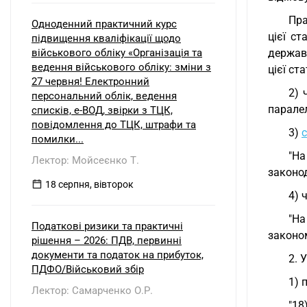
Пра
Одноденний практичний курс
цієї с
підвищення кваліфікації щодо
військового обліку «Організація та
держав
ведення військового обліку: зміни з
цієї ста
27 червня! Електронний
2) 
персональний облік, ведення
паралел
списків, е-ВОД, звірки з ТЦК,
повідомлення до ТЦК, штрафи та
3)
помилки...
"Н
Лектор: Мойсеєнко Т.
законо
18 серпня, вівторок
4) 
"На
Податкові ризики та практичні
законо
рішення – 2026: ПДВ, первинні
документи та податок на прибуток,
2. 
ПДФО/Військовий збір
1) 
Лектор: Самарченко О.Р.
"18