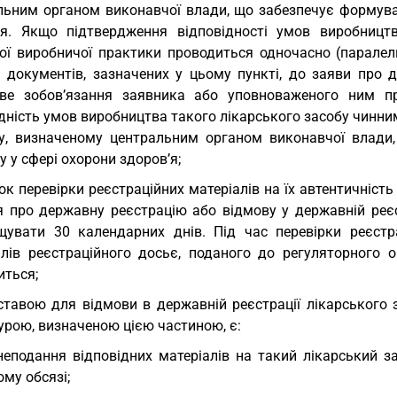
льним органом виконавчої влади, що забезпечує формуван
’я. Якщо підтвердження відповідності умов виробницт
ої виробничої практики проводиться одночасно (паралел
ь документів, зазначених у цьому пункті, до заяви про 
ве зобов’язання заявника або уповноваженого ним п
дність умов виробництва такого лікарського засобу чинни
у, визначеному центральним органом виконавчої влади
у у сфері охорони здоров’я;
ок перевірки реєстраційних матеріалів на їх автентичніст
я про державну реєстрацію або відмову у державній реєс
щувати 30 календарних днів. Під час перевірки реєстра
алів реєстраційного досьє, поданого до регуляторного о
иться;
ставою для відмови в державній реєстрації лікарського 
урою, визначеною цією частиною, є:
неподання відповідних матеріалів на такий лікарський з
му обсязі;