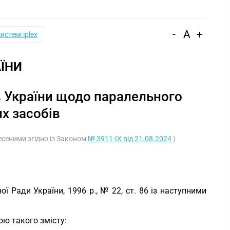
-
A
+
системі iplex
ЇНИ
в України щодо паралельного
их засобів
несеними згідно із Законом
№ 3911-IX від 21.08.2024
)
ої Ради України, 1996 р., № 22, ст. 86 із наступними
ю такого змісту: