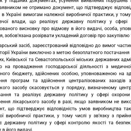
к у поданих документах, усунення виявлених порушень т
аявником не отримано документ, що підтверджує відповід
 в Україні вимогам належної виробничої практики, у тому
вчої влади, що реалізує державну політику у сфері 
ованого висновку про відмову в його видачі, особа, упов
я, зобов’язана розірвати укладений договір про закупівлю 
арський засіб, зареєстрований відповідно до вимог частин
иторії України виключно з метою безоплатного постачання
их, Київської та Севастопольської міських державних адм
ію на провадження господарської діяльності з медично
ного бюджету, здійснених особою, уповноваженою на зді
ння програм та здійснення централізованих заходів 
ького засобу скасовується у порядку, визначеному цент
ання та реалізує державну політику у сфері охорони 
чення лікарського засобу в разі, якщо заявником не ви
нт, що підтверджує відповідність умов виробництва так
ої виробничої практики, у тому числі у зв’язку з прий
ує державну політику у сфері контролю якості та безпек
 в його видачі.