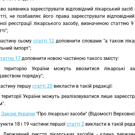
во заявника зареєструвати відповідний лікарський засі
татті, не позбавляє його права зареєструвати відповідн
ної реєстрації лікарського засобу, визначеною статтею 
тті";
частину сьому
статті 12
доповнити словами "а також лікар
ьний імпорт";
статтю 17
доповнити новою частиною такого змісту:
а територію України можуть ввозитися лікарські з
давством порядку";
частину першу
статті 20
викласти в такій редакції:
 території України можуть реалізовуватися лише зареєстро
м".
У
Законі України
"Про лікарські засоби" (Відомості Верховної 
пункти 18 і 19 частини першої
статті 2
викласти в такій реда
) Державний реєстр лікарських засобів - єдина держав