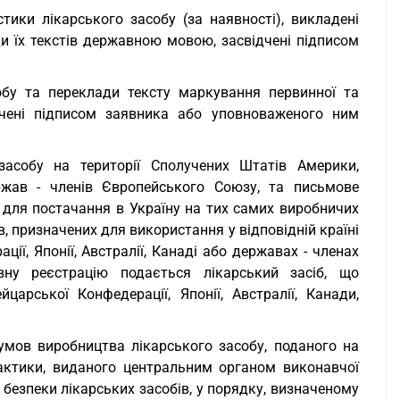
стики лікарського засобу (за наявності), викладені
и їх текстів державною мовою, засвідчені підписом
обу та переклади тексту маркування первинної та
ідчені підписом заявника або уповноваженого ним
засобу на території Сполучених Штатів Америки,
ержав - членів Європейського Союзу, та письмове
 для постачання в Україну на тих самих виробничих
, призначених для використання у відповідній країні
ії, Японії, Австралії, Канаді або державах - членах
ну реєстрацію подається лікарський засіб, що
арської Конфедерації, Японії, Австралії, Канади,
 умов виробництва лікарського засобу, поданого на
актики, виданого центральним органом виконавчої
 безпеки лікарських засобів, у порядку, визначеному