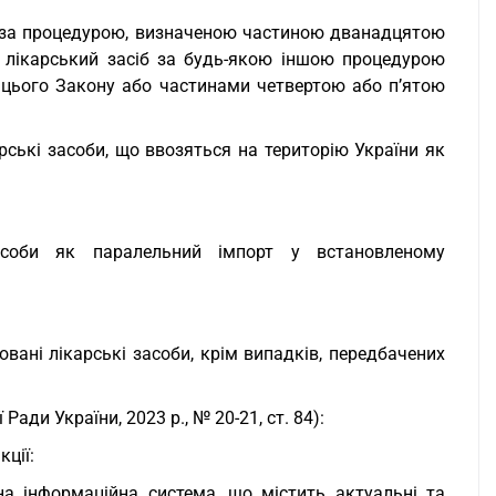
б за процедурою, визначеною частиною дванадцятою
ий лікарський засіб за будь-якою іншою процедурою
9 цього Закону або частинами четвертою або п’ятою
ські засоби, що ввозяться на територію України як
асоби як паралельний імпорт у встановленому
вані лікарські засоби, крім випадків, передбачених
Ради України, 2023 р., № 20-21, ст. 84):
кції:
на інформаційна система, що містить актуальні та