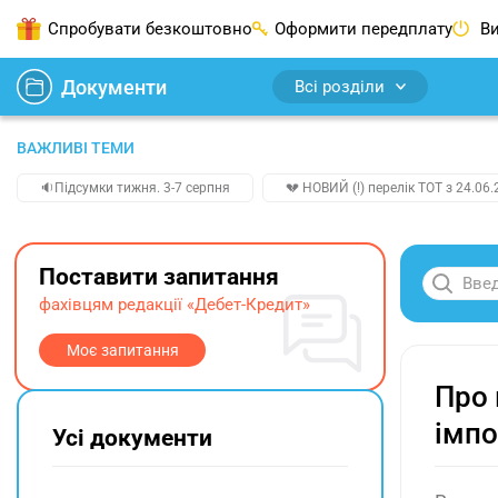
Спробувати безкоштовно
Оформити передплату
Ви
Документи
Всі розділи
ВАЖЛИВІ ТЕМИ
🔉Підсумки тижня. 3-7 серпня
💔 НОВИЙ (!) перелік ТОТ з 24.06.
Поставити запитання
фахівцям редакції «Дебет-Кредит»
Моє запитання
Про 
імпо
Усі документи