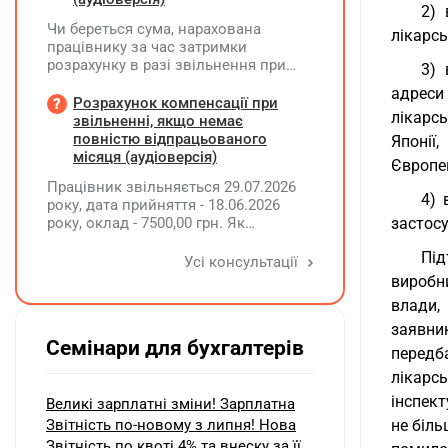
2) 
Чи береться сума, нарахована
лікарсь
працівнику за час затримки
розрахунку в разі звільнення при
3) 
обчсиленні середньомісячної
адреси
заробітної плати (винагороди), для
Розрахунок компенсації при
лікарс
розрахунку внеску на підтримку
звільненні, якщо немає
працевлаштування осіб з
повністю відпрацьованого
Японії
інвалідністю?
місяця (аудіоверсія)
Європе
Працівник звільняється 29.07.2026
4) 
року, дата прийняття - 18.06.2026
року, оклад - 7500,00 грн. Як
застосу
розрахувати компенсацію трьох
Під
невикористаних днів відпустки при
Усі консультації
звільненні?
виробн
влади,
заявни
Семінари для бухгалтерів
передб
лікарс
інспек
Великі зарплатні зміни! Зарплатна
Звітність по-новому з липня! Нова
не біль
Звітність по квоті 4% та внеску за її