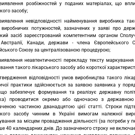
виявлення розбіжностей у поданих матеріалах, що впли
кого засобу;
виявлення невідповідності найменування виробника так
 виробничих потужностей, зазначених у заяві про держа
ький засіб зареєстрований компетентним органом Сполуч
, Австралії, Канади, держави - члена Європейського
йського Союзу за централізованою процедурою;
виявлення неавтентичності перекладу тексту маркування 
вання такого лікарського засобу або короткої характерист
твердження відповідності умов виробництва такого ліка
ичої практики здійснюється за заявою заявника у поря
 що забезпечує формування та реалізує державну політ
ка) проводитися окремо або одночасно з державною 
аченою частиною дванадцятою цієї статті. Строки підт
ького засобу чинним в Україні вимогам належної вир
тування за місцем провадження діяльності (за потреби у 
ше 40 календарних днів. До зазначеного строку не включа