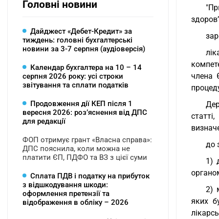
Головні новини
"Пр
здоров’
Дайджест «Дебет-Кредит» за
зар
тиждень: головні бухгалтерські
новини за 3-7 серпня (аудіоверсія)
лік
компет
Календар бухгалтера на 10 – 14
члена 
серпня 2026 року: усі строки
звітування та сплати податків
процед
Продовження дії КЕП після 1
Дер
вересня 2026: розʼяснення від ДПС
статті
для редакції
визнач
ФОП отримує грант «Власна справа»:
до 
ДПС пояснила, коли можна не
платити ЄП, ПДФО та ВЗ з цієї суми
1) 
органо
Сплата ПДВ і податку на прибуток
з відшкодування шкоди:
2) 
оформлення претензії та
яких б
відображення в обліку – 2026
лікарсь