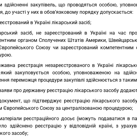
и здійсненні закупівель, що проводяться особою, уповн
я, до участі у них в обов’язковому порядку допускається:
еєстрований в Україні лікарський засіб;
арський засіб, не зареєстрований в Україні на час пр
ентним органом Сполучених Штатів Америки, Швейцарської 
Європейського Союзу чи зареєстрований компетентним 
урою.
жавна реєстрація незареєстрованого в Україні лікарсько
, який закуповується особою, уповноваженою на здійсн
ення переможця процедури закупівлі здійснюється з таки
заяви про державну реєстрацію лікарського засобу додают
документ, що підтверджує реєстрацію лікарського засобу
м Європейського Союзу за централізованою процедурою;
матеріали реєстраційного досьє (можуть подаватися в па
уло здійснено реєстрацію у відповідній країні, з урахув
кого засобу;