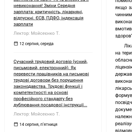
помило
невиконання! Зміни Середня
якщо з
зарплата: критичність, лікарняні,
чинним
відпускні. ЄСВ, ПДФО, індексація
викона
зарплати
вмотив
Лектор: Мойсеєнко Т.
здоров’
12 серпня, середа
Лік
на тер
обласн
Сучасний трудовий договір (усний,
ліценз
письмовий, електронний). Як
перевести працівників на письмові
держав
трудові договори без порушення
викона
законодавства. Трудові функції і
лікарс
компетентності на основі
формув
професійного стандарту без
посвід
дублювання посадової інструкції...
докуме
Лектор: Мойсеєнко Т.
належн
реаліз
14 серпня, пʼятниця
відмову