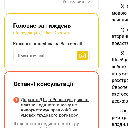
Усі головні
3) 
мовою 
заявни
Головне за тиждень
4) 
від редакції «Дебет-Кредит»
вторин
предст
Кожного понеділка на Ваш e-mail
5) 
Швейца
зобов’
потужно
реєстра
Останні консультації
Європе
застос
Додаток Д1 до Розрахунку, якщо
держави
платник єдиного внеску не
використовує працю ФО на
зас
умовах трудового договору
реєстр
Якщо платник єдиного внеску у
влади, 