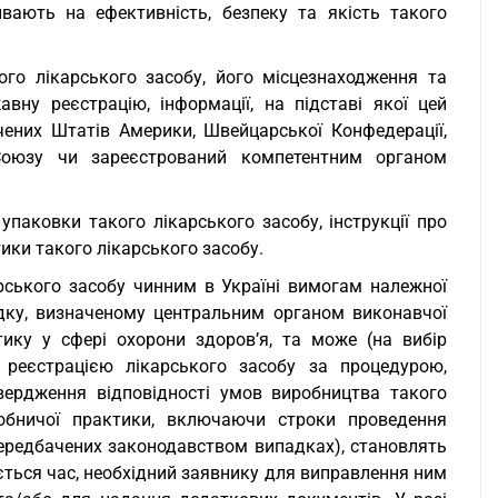
вають на ефективність, безпеку та якість такого
ого лікарського засобу, його місцезнаходження та
вну реєстрацію, інформації, на підставі якої цей
ених Штатів Америки, Швейцарської Конфедерації,
 Союзу чи зареєстрований компетентним органом
упаковки такого лікарського засобу, інструкції про
ики такого лікарського засобу.
рського засобу чинним в Україні вимогам належної
дку, визначеному центральним органом виконавчої
ику у сфері охорони здоров’я, та може (на вибір
реєстрацією лікарського засобу за процедурою,
вердження відповідності умов виробництва такого
обничої практики, включаючи строки проведення
передбачених законодавством випадках), становлять
ється час, необхідний заявнику для виправлення ним