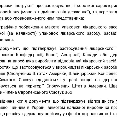
зразки інструкції про застосування і короткої характери
оригіналу (мовою, відмінною від державної), та переклад
ка або уповноваженого ним представника;
графічне зображення макета упаковки лікарського зас
ної (за наявності) упаковок лікарського засобу, засв
авника;
документ, що підтверджує застосування лікарського 
рської Конфедерації, Японії, Австралії, Канади або д
язання виробника виробляти відповідний лікарський засіб
стях, що застосовуються у виробництві лікарських засобів
ції (Сполучених Штатах Америки, Швейцарській Конфедерац
йського Союзу) (додаються у разі, якщо на держав
овується на території Сполучених Штатів Америки, Швейц
 - члена Європейського Союзу); або
відчена копія документа, що підтверджує відповідність
ацію, чинним в Україні вимогам належної виробничої пр
що реалізує державну політику у сфері контролю якості та