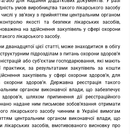
а/або для надання додаткових документів. У разі
ність умов виробництва такого лікарського засобу
 числі у зв’язку з прийняттям центральним органом
контролю якості та безпеки лікарських засобів,
новажена на здійснення закупівель у сфері охорони
такого лікарського засобу.
и дванадцятої цієї статті, може знаходитися в обігу
 структурним підрозділам з питань охорони здоров’я
іністрацій або суб’єктам господарювання, які мають
ї практики, за результатами закупівель за кошти
йснення закупівель у сфері охорони здоров’я, для
з охорони здоров’я. Державна реєстрація такого
ральним органом виконавчої влади, що забезпечує
здоров’я, шляхом припинення дії реєстраційного
конано надане ним письмове зобов’язання отримати
ого лікарського засобу чинним в Україні вимогам
няттям центральним органом виконавчої влади, що
и лікарських засобів, вмотивованого висновку про