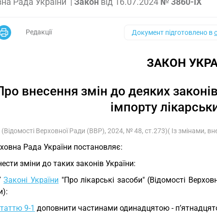
на Рада України
|
Закон
від
16.07.2024
№ 3860-IX
Редакції
Документ підготовлено в
ЗАКОН УКРА
Про внесення змін до деяких законі
імпорту лікарськ
(Відомості Верховної Ради (ВВР), 2024, № 48, ст.273)( Із змінами, в
ховна Рада України постановляє:
Внести зміни до таких законів України:
У
Законі України
"Про лікарські засоби" (Відомості Верховн
):
таттю 9-1
доповнити частинами одинадцятою - п’ятнадцято