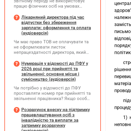
звітному періоді не використовує
центра
працю фізичних осіб на умовах
здоров
трудового договору (контракту) або
на інших умовах, передбачених
Лікарняний директора під час
належн
законодавством, Додаток Д1/
відпустки без збереження
заміст
Додаток ФІЗ-Д1 за відповідний
зарплати: оформлення та оплата
письмо
період не подається
(аудіоверсія)
відпові
Чи має право ТОВ не оплачувати та
порядк
не оформлювати листок
непрацездатності директора, який
політик
перебуває у відпустці без
стр
збереження заробітної плати під час
Нумерація у відомості до ПФУ у
призупинення діяльності
2026 році при прийнятті та
рішенн
підприємства?
звільненні: основне місце і
переви
сумісництво (аудіоверсія)
матері
Чи потрібно у відомості до ПФУ
провод
проставляти номер при прийнятті та
звільненні працівника? Якщо особа
під
одночасно працювала за основним
процед
місцем роботи та за сумісництвом,
Розрахунок внеску на підтримку
чи рахується це як два роботодавці?
працевлаштування осіб з
1) 
інвалідністю та виплати за
неповно
затримку розрахунку
(аудіоверсія)