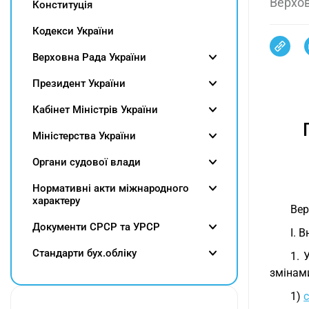
Верхов
Конституція
Кодекси України
Верховна Рада України
Президент України
Кабінет Міністрів України
Міністерства України
Органи судової влади
Нормативні акти міжнародного
характеру
Вер
Документи СРСР та УРСР
I. 
Cтандарти бух.обліку
1. 
змінами
1)
с