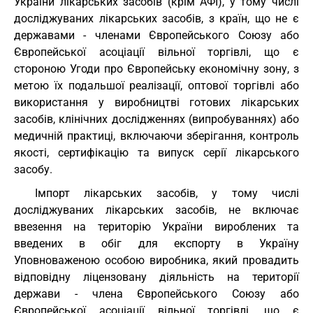
України лікарських засобів (крім АФІ), у тому числі
досліджуваних лікарських засобів, з країн, що не є
державами - членами Європейського Союзу або
Європейської асоціації вільної торгівлі, що є
стороною Угоди про Європейську економічну зону, з
метою їх подальшої реалізації, оптової торгівлі або
використання у виробництві готових лікарських
засобів, клінічних дослідженнях (випробуваннях) або
медичній практиці, включаючи зберігання, контроль
якості, сертифікацію та випуск серії лікарського
засобу.
Імпорт лікарських засобів, у тому числі
досліджуваних лікарських засобів, не включає
ввезення на територію України вироблених та
введених в обіг для експорту в Україну
Уповноваженою особою виробника, який провадить
відповідну ліцензовану діяльність на території
держави - члена Європейського Союзу або
Європейської асоціації вільної торгівлі, що є