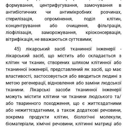
формування, центрифугування, замочування в
антибіотичних чи антимікробних розчинах,
стерилізація, опромінення, поділ клітин,
концентрування або очищення, фільтрація,
ліофілізація, заморожування, кріоконсервація,
вітрифікація, не вважаються суттєвими;
45) лікарський засіб тканинної інженерії -
лікарський засіб, що містить або складається з
клітин чи тканин, створених шляхом клітинної або
тканинної інженерії, представлений як засіб, що має
властивості, застосовується або вводиться людині з
метою регенерації, відновлення або заміни людської
тканини. Лікарські засоби тканинної інженерії
можуть містити клітини чи тканини людського та/
або тваринного походження, що є життєздатними
або нежиттєздатними, а також додаткові речовини,
зокрема продукти клітин, біологічні молекули,
біоматеріали, хімічні речовини, клітинні матриці або