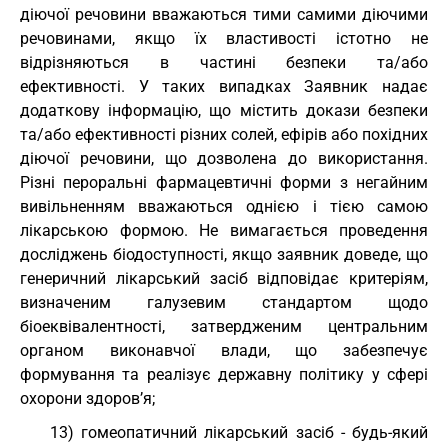
діючої речовини вважаються тими самими діючими
речовинами, якщо їх властивості істотно не
відрізняються в частині безпеки та/або
ефективності. У таких випадках Заявник надає
додаткову інформацію, що містить докази безпеки
та/або ефективності різних солей, ефірів або похідних
діючої речовини, що дозволена до використання.
Різні пероральні фармацевтичні форми з негайним
вивільненням вважаються однією і тією самою
лікарською формою. Не вимагається проведення
досліджень біодоступності, якщо заявник доведе, що
генеричний лікарський засіб відповідає критеріям,
визначеним галузевим стандартом щодо
біоеквівалентності, затвердженим центральним
органом виконавчої влади, що забезпечує
формування та реалізує державну політику у сфері
охорони здоров’я;
13) гомеопатичний лікарський засіб - будь-який