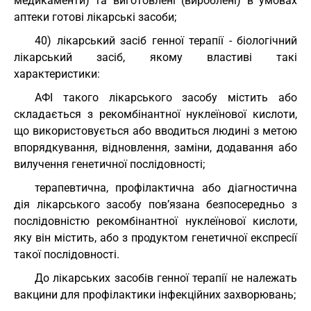
медикаменти) та виготовлені (вироблені) в умовах
аптеки готові лікарські засоби;
40) лікарський засіб генної терапії - біологічний
лікарський засіб, якому властиві такі
характеристики:
АФІ такого лікарського засобу містить або
складається з рекомбінантної нуклеїнової кислоти,
що використовується або вводиться людині з метою
впорядкування, відновлення, заміни, додавання або
вилучення генетичної послідовності;
терапевтична, профілактична або діагностична
дія лікарського засобу пов’язана безпосередньо з
послідовністю рекомбінантної нуклеїнової кислоти,
яку він містить, або з продуктом генетичної експресії
такої послідовності.
До лікарських засобів генної терапії не належать
вакцини для профілактики інфекційних захворювань;