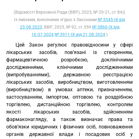
(Відомості Верховної Ради (ВВР), 2023, № 20-21, ст.84)(
Із змінами, внесеними згідно з Законами
№ 3345-IX від
23.08.2023
, ВВР, 2023, № 92, ст.359
№ 3860-IX від
16.07.2024
№ 3911-IX від 21.08.2024
)
Цей Закон регулює правовідносини у сфері
лікарських засобів, пов’язані із створенням,
фармацевтичною розробкою, доклінічними
дослідженнями, клінічними дослідженнями
(випробуваннями), державною реєстрацією
лікарських засобів, виробництвом, виготовленням
(виробництвом) в умовах аптеки, призначенням,
застосуванням, імпортом, оптовою та роздрібною
торгівлею, дистанційною торгівлею, контролем
якості лікарських засобів, здійсненням
фармаконагляду, а також визначає права та
обов’язки юридичних і фізичних осіб, повноваження
органів державної влади і посадових осіб у