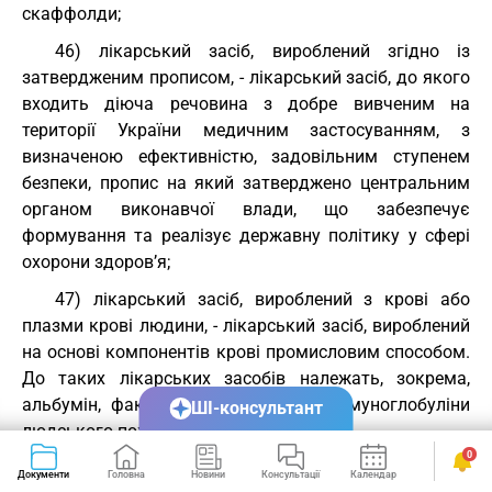
скаффолди;
46) лікарський засіб, вироблений згідно із
затвердженим прописом, - лікарський засіб, до якого
входить діюча речовина з добре вивченим на
території України медичним застосуванням, з
визначеною ефективністю, задовільним ступенем
безпеки, пропис на який затверджено центральним
органом виконавчої влади, що забезпечує
формування та реалізує державну політику у сфері
охорони здоров’я;
47) лікарський засіб, вироблений з крові або
плазми крові людини, - лікарський засіб, вироблений
на основі компонентів крові промисловим способом.
До таких лікарських засобів належать, зокрема,
альбумін, фактори згортання крові, імуноглобуліни
ШІ-консультант
людського походження;
0
48) малоінтервенційне клінічне дослідження -
Документи
Головна
Новини
Консультації
Календар
Сервіси