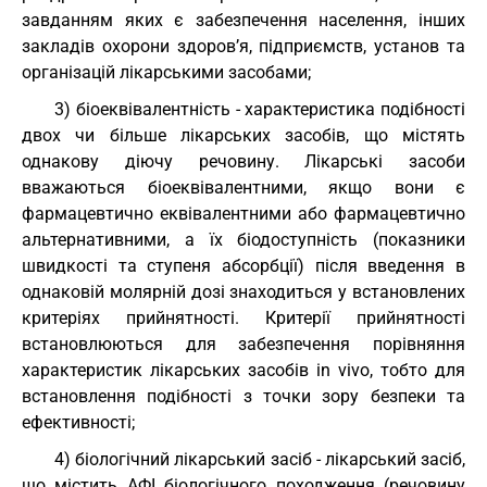
завданням яких є забезпечення населення, інших
закладів охорони здоров’я, підприємств, установ та
організацій лікарськими засобами;
3) біоеквівалентність - характеристика подібності
двох чи більше лікарських засобів, що містять
однакову діючу речовину. Лікарські засоби
вважаються біоеквівалентними, якщо вони є
фармацевтично еквівалентними або фармацевтично
альтернативними, а їх біодоступність (показники
швидкості та ступеня абсорбції) після введення в
однаковій молярній дозі знаходиться у встановлених
критеріях прийнятності. Критерії прийнятності
встановлюються для забезпечення порівняння
характеристик лікарських засобів in vivo, тобто для
встановлення подібності з точки зору безпеки та
ефективності;
4) біологічний лікарський засіб - лікарський засіб,
що містить АФІ біологічного походження (речовину