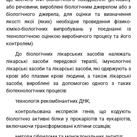
або речовини, вироблені біологічним джерелом або з
біологічного джерела, для оцінки та визначення
якості якої (яких) необхідне проведення фізико-
хіміко-біологічних випробувань у поєднанні із
технологічною оцінкою виробничого процесу та його
контролем).
До біологічних лікарських засобів належать
лікарські засоби передової терапії, імунологічні
лікарські засоби та лікарські засоби, які одержують з
крові або плазми крові людини, а також лікарські
засоби, вироблені за допомогою одного з таких
біотехнологічних процесів:
технологія рекомбінантних ДНК;
контрольована експресія генів, що кодують
біологічно активні білки у прокаріотів та еукаріотів,
включаючи трансформовані клітини ссавців;
методи гібридоми та моноклональних антитіл;