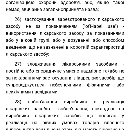
організацією охорони здоров’я, або, якщо такої
немає, звичайна загальноприйнята назва;
26) застосування зареєстрованого лікарського
засобу не за призначенням ("off-labеl use") -
використання лікарського засобу за показаннями
або у віковій групі, або у дозуванні, або способом
введення, що не зазначені в короткій характеристиці
лікарського засобу;
27) зловживання лікарськими засобами -
постійне або спорадичне умисне надмірне та/або не
за показаннями застосування лікарських засобів, що
супроводжується небезпечними фізичними або
психічними наслідками;
28) зобов’язання виробника з реалізації
лікарських засобів - зобов’язання, покладене на
виробника лікарських засобів, що полягає у
реалізації на рівних умовах товарів власного
виробництва всім ліцензіатам, які мають ліцензію на