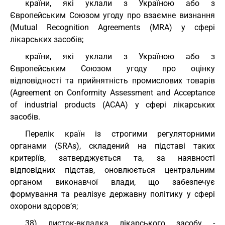
країни, які уклали з Україною або з
Європейським Союзом угоду про взаємне визнання
(Mutual Recognition Agreements (MRA) у сфері
лікарських засобів;
країни, які уклали з Україною або з
Європейським Союзом угоду про оцінку
відповідності та прийнятність промислових товарів
(Agreement on Conformity Assessment and Acceptance
of industrial products (ACAA) у сфері лікарських
засобів.
Перелік країн із строгими регуляторними
органами (SRAs), складений на підставі таких
критеріїв, затверджується та, за наявності
відповідних підстав, оновлюється центральним
органом виконавчої влади, що забезпечує
формування та реалізує державну політику у сфері
охорони здоров’я;
38) листок-вкладка лікарського засобу -