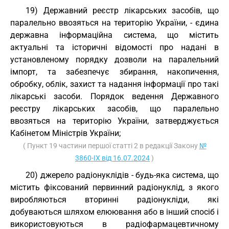
19) Державний реєстр лікарських засобів, що
паралельно ввозяться на територію України, - єдина
державна інформаційна система, що містить
актуальні та історичні відомості про надані в
установленому порядку дозволи на паралельний
імпорт, та забезпечує збирання, накопичення,
обробку, облік, захист та надання інформації про такі
лікарські засоби. Порядок ведення Державного
реєстру лікарських засобів, що паралельно
ввозяться на територію України, затверджується
Кабінетом Міністрів України;
( Пункт 19 частини першої статті 2 в редакції Закону
№
3860-IX від 16.07.2024
)
20) джерело радіонуклідів - будь-яка система, що
містить фіксований первинний радіонуклід, з якого
виробляються вторинні радіонукліди, які
добуваються шляхом елюювання або в інший спосіб і
використовуються в радіофармацевтичному