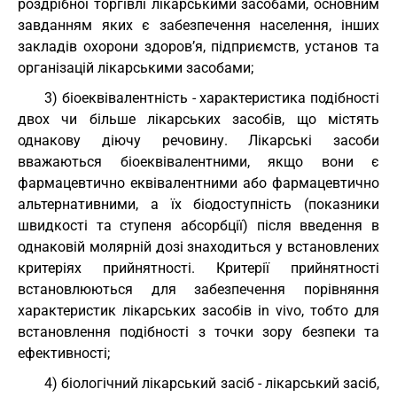
роздрібної торгівлі лікарськими засобами, основним
завданням яких є забезпечення населення, інших
закладів охорони здоров’я, підприємств, установ та
організацій лікарськими засобами;
3) біоеквівалентність - характеристика подібності
двох чи більше лікарських засобів, що містять
однакову діючу речовину. Лікарські засоби
вважаються біоеквівалентними, якщо вони є
фармацевтично еквівалентними або фармацевтично
альтернативними, а їх біодоступність (показники
швидкості та ступеня абсорбції) після введення в
однаковій молярній дозі знаходиться у встановлених
критеріях прийнятності. Критерії прийнятності
встановлюються для забезпечення порівняння
характеристик лікарських засобів in vivo, тобто для
встановлення подібності з точки зору безпеки та
ефективності;
4) біологічний лікарський засіб - лікарський засіб,