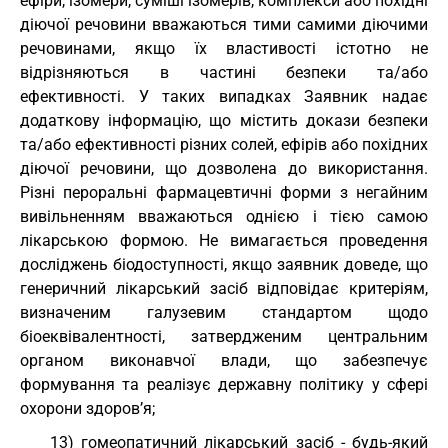
ефіри, ізомери, суміші ізомерів, комплекси або похідні
діючої речовини вважаються тими самими діючими
речовинами, якщо їх властивості істотно не
відрізняються в частині безпеки та/або
ефективності. У таких випадках Заявник надає
додаткову інформацію, що містить докази безпеки
та/або ефективності різних солей, ефірів або похідних
діючої речовини, що дозволена до використання.
Різні пероральні фармацевтичні форми з негайним
вивільненням вважаються однією і тією самою
лікарською формою. Не вимагається проведення
досліджень біодоступності, якщо заявник доведе, що
генеричний лікарський засіб відповідає критеріям,
визначеним галузевим стандартом щодо
біоеквівалентності, затвердженим центральним
органом виконавчої влади, що забезпечує
формування та реалізує державну політику у сфері
охорони здоров’я;
13) гомеопатичний лікарський засіб - будь-який