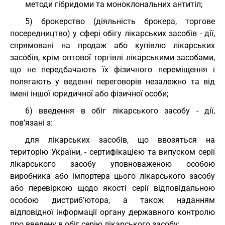
методи гібридоми та моноклональних антитіл;
5) брокерство (діяльність брокера, торгове
посередництво) у сфері обігу лікарських засобів - дії,
спрямовані на продаж або купівлю лікарських
засобів, крім оптової торгівлі лікарськими засобами,
що не передбачають їх фізичного переміщення і
полягають у веденні переговорів незалежно та від
імені іншої юридичної або фізичної особи;
6) введення в обіг лікарського засобу - дії,
пов’язані з:
для лікарських засобів, що ввозяться на
територію України, - сертифікацією та випуском серії
лікарського засобу уповноваженою особою
виробника або імпортера цього лікарського засобу
або перевіркою щодо якості серії відповідальною
особою дистриб’ютора, а також наданням
відповідної інформації органу державного контролю
про введену в обіг серію лікарського засобу;