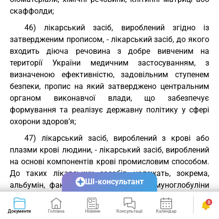
скаффолди;
46) лікарський засіб, вироблений згідно із
затвердженим прописом, - лікарський засіб, до якого
входить діюча речовина з добре вивченим на
території України медичним застосуванням, з
визначеною ефективністю, задовільним ступенем
безпеки, пропис на який затверджено центральним
органом виконавчої влади, що забезпечує
формування та реалізує державну політику у сфері
охорони здоров’я;
47) лікарський засіб, вироблений з крові або
плазми крові людини, - лікарський засіб, вироблений
на основі компонентів крові промисловим способом.
До таких лікарських засобів належать, зокрема,
ШІ-консультант
альбумін, фактори згортання крові, імуноглобуліни
людського походження;
0
Документи
Головна
Новини
Консультації
Календар
Сервіси
48) малоінтервенційне клінічне дослідження -