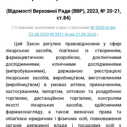
(Відомості Верховної Ради (ВВР), 2023, № 20-21,
ст.84)
( Із змінами, внесеними згідно з Законами
№ 3345-IX від
23.08.2023
№ 3911-IX від 21.08.2024
)
Цей Закон регулює правовідносини у сфері
лікарських засобів, пов’язані із створенням,
фармацевтичною розробкою, доклінічними
дослідженнями, клінічними дослідженнями
(випробуваннями), державною реєстрацією
лікарських засобів, виробництвом, виготовленням
(виробництвом) в умовах аптеки, призначенням,
застосуванням, імпортом, оптовою та роздрібною
торгівлею, дистанційною торгівлею, контролем
якості лікарських засобів, здійсненням
фармаконагляду, а також визначає права та
обов’язки юридичних і фізичних осіб, повноваження
органів державної влади і посадових осіб у