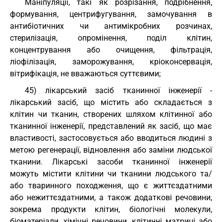
Маніпуляції, такі як розрізання, подрібнення,
формування, центрифугування, замочування в
антибіотичних чи антимікробних розчинах,
стерилізація, опромінення, поділ клітин,
концентрування або очищення, фільтрація,
ліофілізація, заморожування, кріоконсервація,
вітрифікація, не вважаються суттєвими;
45) лікарський засіб тканинної інженерії -
лікарський засіб, що містить або складається з
клітин чи тканин, створених шляхом клітинної або
тканинної інженерії, представлений як засіб, що має
властивості, застосовується або вводиться людині з
метою регенерації, відновлення або заміни людської
тканини. Лікарські засоби тканинної інженерії
можуть містити клітини чи тканини людського та/
або тваринного походження, що є життєздатними
або нежиттєздатними, а також додаткові речовини,
зокрема продукти клітин, біологічні молекули,
біоматеріали, хімічні речовини, клітинні матриці або