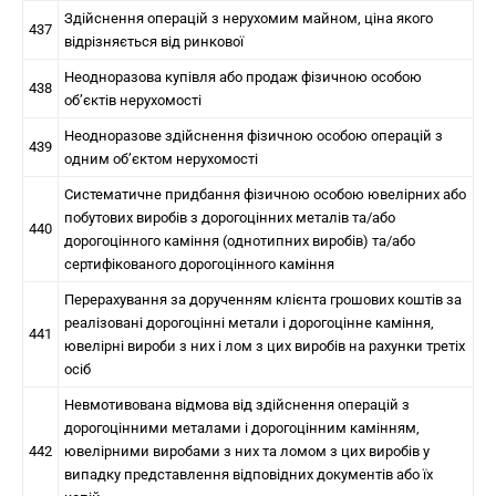
Здійснення операцій з нерухомим майном, ціна якого
437
відрізняється від ринкової
Неодноразова купівля або продаж фізичною особою
438
об’єктів нерухомості
Неодноразове здійснення фізичною особою операцій з
439
одним об’єктом нерухомості
Систематичне придбання фізичною особою ювелірних або
побутових виробів з дорогоцінних металів та/або
440
дорогоцінного каміння (однотипних виробів) та/або
сертифікованого дорогоцінного каміння
Перерахування за дорученням клієнта грошових коштів за
реалізовані дорогоцінні метали і дорогоцінне каміння,
441
ювелірні вироби з них і лом з цих виробів на рахунки третіх
осіб
Невмотивована відмова від здійснення операцій з
дорогоцінними металами і дорогоцінним камінням,
442
ювелірними виробами з них та ломом з цих виробів у
випадку представлення відповідних документів або їх