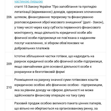
частиною першою
статті 15 Закону України "Про запобігання та протидію
легалізації (відмиванню) доходів, одержаних злочинним
206
шляхом, фінансуванню тероризму та фінансуванню
розповсюдження зброї масового знищення" (далі - Закон),
у тому числі через касу суб’єкта первинного фінансового
моніторингу, якщо діяльність юридичної особи або
фізичної особи-підприємця не пов’язана з наданням
послуг населенню, зі збором обов’язкових чи
добровільних платежів
Істотне збільшення частки готівки, що надходить на
рахунок юридичної особи або фізичної особи-підприємця,
209
якщо звичайними для основної діяльності особи є
розрахунки в безготівковій формі
Розміщення на рахунку значної суми готівкових коштів
юридичною особою або фізичною особою - підприємцем,
210
яка за рівнем доходу чи сферою діяльності не може
здійснювати фінансову операцію на таку суму
Разовий продаж особою великого пакета цінних паперів,
що вільно не обертаються на організованому ринку, за