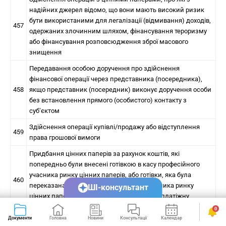
надійних джерел відомо, що вони мають високий ризик
бути використаними для легалізації (відмивання) доходів,
457
одержаних злочинним шляхом, фінансування тероризму
або фінансування розповсюдження зброї масового
знищення
Передавання особою доручення про здійснення
фінансової операції через представника (посередника),
458
якщо представник (посередник) виконує доручення особи
без встановлення прямого (особистого) контакту з
суб’єктом
Здійснення операції купівлі/продажу або відступлення
459
права грошової вимоги
Придбання цінних паперів за рахунок коштів, які
попередньо були внесені готівкою в касу професійного
учасника ринку цінних паперів, або готівки, яка була
460
переказана на рахунок професійного учасника ринку
ШІ-консультант
цінних паперів через банківську установу, платіжну
систему
0
Документи
Головна
Новини
Консультації
Календар
Сервіси
Дострокове розірвання договору страхування з