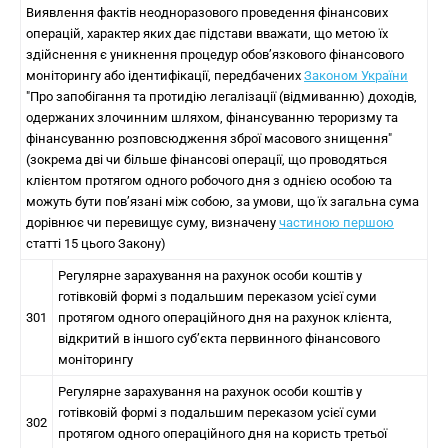
Виявлення фактів неодноразового проведення фінансових
операцій, характер яких дає підстави вважати, що метою їх
здійснення є уникнення процедур обов’язкового фінансового
моніторингу або ідентифікації, передбачених
Законом України
"Про запобігання та протидію легалізації (відмиванню) доходів,
одержаних злочинним шляхом, фінансуванню тероризму та
фінансуванню розповсюдження зброї масового знищення"
(зокрема дві чи більше фінансові операції, що проводяться
клієнтом протягом одного робочого дня з однією особою та
можуть бути пов’язані між собою, за умови, що їх загальна сума
дорівнює чи перевищує суму, визначену
частиною першою
статті 15 цього Закону)
Регулярне зарахування на рахунок особи коштів у
готівковій формі з подальшим переказом усієї суми
301
протягом одного операційного дня на рахунок клієнта,
відкритий в іншого суб’єкта первинного фінансового
моніторингу
Регулярне зарахування на рахунок особи коштів у
готівковій формі з подальшим переказом усієї суми
302
протягом одного операційного дня на користь третьої