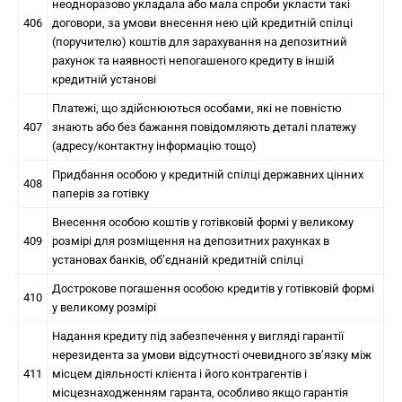
неодноразово укладала або мала спроби укласти такі
406
договори, за умови внесення нею цій кредитній спілці
(поручителю) коштів для зарахування на депозитний
рахунок та наявності непогашеного кредиту в іншій
кредитній установі
Платежі, що здійснюються особами, які не повністю
407
знають або без бажання повідомляють деталі платежу
(адресу/контактну інформацію тощо)
Придбання особою у кредитній спілці державних цінних
408
паперів за готівку
Внесення особою коштів у готівковій формі у великому
409
розмірі для розміщення на депозитних рахунках в
установах банків, об’єднаній кредитній спілці
Дострокове погашення особою кредитів у готівковій формі
410
у великому розмірі
Надання кредиту під забезпечення у вигляді гарантії
нерезидента за умови відсутності очевидного зв’язку між
411
місцем діяльності клієнта і його контрагентів і
місцезнаходженням гаранта, особливо якщо гарантія