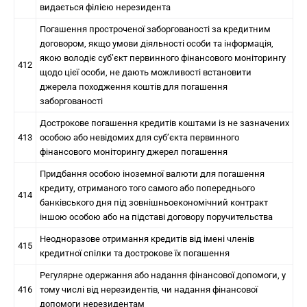
видається філією нерезидента
Погашення простроченої заборгованості за кредитним
договором, якщо умови діяльності особи та інформація,
якою володіє суб’єкт первинного фінансового моніторингу
412
щодо цієї особи, не дають можливості встановити
джерела походження коштів для погашення
заборгованості
Дострокове погашення кредитів коштами із не зазначених
413
особою або невідомих для суб’єкта первинного
фінансового моніторингу джерел погашення
Придбання особою іноземної валюти для погашення
кредиту, отриманого того самого або попереднього
414
банківського дня під зовнішньоекономічний контракт
іншою особою або на підставі договору поручительства
Неодноразове отримання кредитів від імені членів
415
кредитної спілки та дострокове їх погашення
Регулярне одержання або надання фінансової допомоги, у
416
тому числі від нерезидентів, чи надання фінансової
допомоги нерезидентам