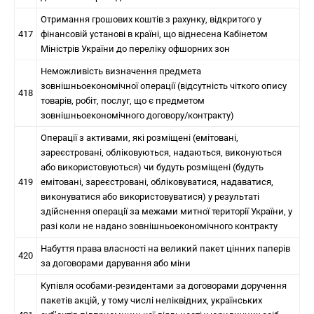
Отримання грошових коштів з рахунку, відкритого у
417
фінансовій установі в країні, що віднесена Кабінетом
Міністрів України до переліку офшорних зон
Неможливість визначення предмета
зовнішньоекономічної операції (відсутність чіткого опису
418
товарів, робіт, послуг, що є предметом
зовнішньоекономічного договору/контракту)
Операції з активами, які розміщені (емітовані,
зареєстровані, обліковуються, надаються, виконуються
або використовуються) чи будуть розміщені (будуть
419
емітовані, зареєстровані, обліковуватися, надаватися,
виконуватися або використовуватися) у результаті
здійснення операції за межами митної території України, у
разі коли не надано зовнішньоекономічного контракту
Набуття права власності на великий пакет цінних паперів
420
за договорами дарування або міни
Купівля особами-резидентами за договорами доручення
пакетів акцій, у тому числі неліквідних, українських