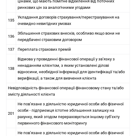
цінами, що мають помітне відхилення від поточних
ринкових цін за аналогічними угодами
Укладання договорів страхування/перестрахування на
135
очевидно невигідних умовах
Збільшення страхових внесків, особливо якщо вони не
136
передбачені страховим договором
137
Переплата страхових премій
Відмова у проведенні фінансової операції у зв’язку з
ненаданням клієнтом, з яким установлені ділові
138
відносини, необхідної інформації для ідентифікації та/або
верифікації, а також для вивчення клієнта
Невідповідність фінансової операції фінансовому стану та/або
змісту діяльності клієнта
Не пов’язане з діяльністю юридичної особи або фізичної
особи - підприємця істотне збільшення залишку на
201
рахунку, який згодом перераховується іншому суб’єкту
первинного фінансового моніторингу
Не пов’язане з діяльністю юридичної особи або фізичної