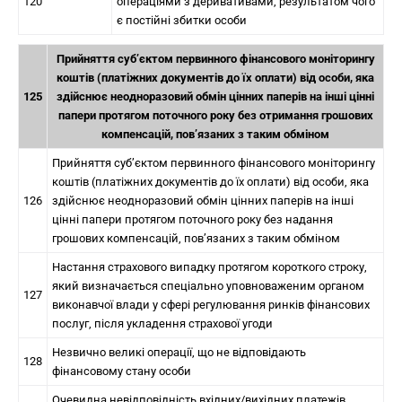
120
операціями з деривативами, результатом чого
є постійні збитки особи
Прийняття суб’єктом первинного фінансового моніторингу
коштів (платіжних документів до їх оплати) від особи, яка
125
здійснює неодноразовий обмін цінних паперів на інші цінні
папери протягом поточного року без отримання грошових
компенсацій, пов’язаних з таким обміном
Прийняття суб’єктом первинного фінансового моніторингу
коштів (платіжних документів до їх оплати) від особи, яка
126
здійснює неодноразовий обмін цінних паперів на інші
цінні папери протягом поточного року без надання
грошових компенсацій, пов’язаних з таким обміном
Настання страхового випадку протягом короткого строку,
який визначається спеціально уповноваженим органом
127
виконавчої влади у сфері регулювання ринків фінансових
послуг, після укладення страхової угоди
Незвично великі операції, що не відповідають
128
фінансовому стану особи
Очевидна невідповідність вхідних/вихідних платежів