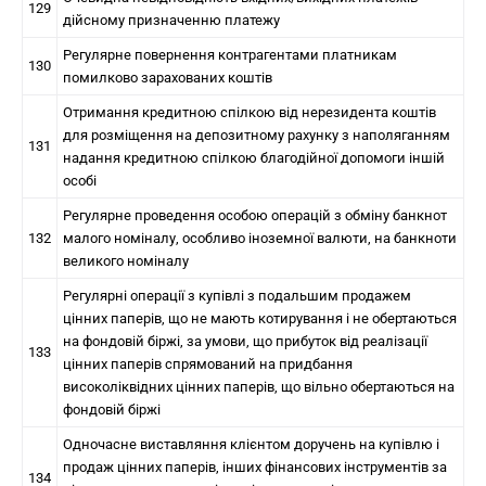
129
дійсному призначенню платежу
Регулярне повернення контрагентами платникам
130
помилково зарахованих коштів
Отримання кредитною спілкою від нерезидента коштів
для розміщення на депозитному рахунку з наполяганням
131
надання кредитною спілкою благодійної допомоги іншій
особі
Регулярне проведення особою операцій з обміну банкнот
132
малого номіналу, особливо іноземної валюти, на банкноти
великого номіналу
Регулярні операції з купівлі з подальшим продажем
цінних паперів, що не мають котирування і не обертаються
на фондовій біржі, за умови, що прибуток від реалізації
133
цінних паперів спрямований на придбання
високоліквідних цінних паперів, що вільно обертаються на
фондовій біржі
Одночасне виставляння клієнтом доручень на купівлю і
продаж цінних паперів, інших фінансових інструментів за
134