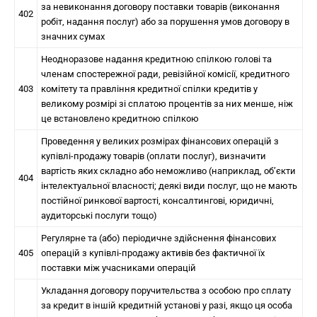
за невиконання договору поставки товарів (виконання
402
робіт, надання послуг) або за порушення умов договору в
значних сумах
Неодноразове надання кредитною спілкою голові та
членам спостережної ради, ревізійної комісії, кредитного
403
комітету та правління кредитної спілки кредитів у
великому розмірі зі сплатою процентів за них менше, ніж
це встановлено кредитною спілкою
Проведення у великих розмірах фінансових операцій з
купівлі-продажу товарів (оплати послуг), визначити
вартість яких складно або неможливо (наприклад, об’єкти
404
інтелектуальної власності; деякі види послуг, що не мають
постійної ринкової вартості, консалтингові, юридичні,
аудиторські послуги тощо)
Регулярне та (або) періодичне здійснення фінансових
405
операцій з купівлі-продажу активів без фактичної їх
поставки між учасниками операцій
Укладання договору поручительства з особою про сплату
за кредит в іншій кредитній установі у разі, якщо ця особа