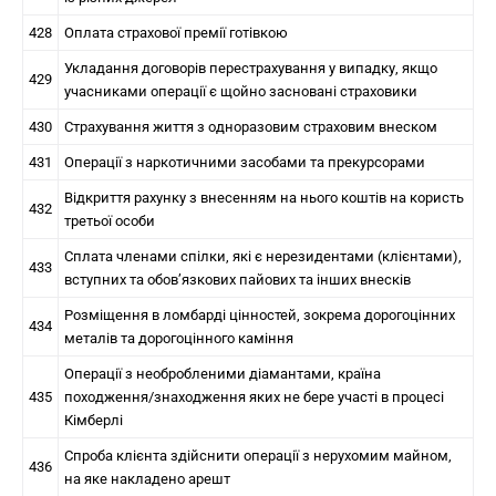
428
Оплата страхової премії готівкою
Укладання договорів перестрахування у випадку, якщо
429
учасниками операції є щойно засновані страховики
430
Страхування життя з одноразовим страховим внеском
431
Операції з наркотичними засобами та прекурсорами
Відкриття рахунку з внесенням на нього коштів на користь
432
третьої особи
Сплата членами спілки, які є нерезидентами (клієнтами),
433
вступних та обов’язкових пайових та інших внесків
Розміщення в ломбарді цінностей, зокрема дорогоцінних
434
металів та дорогоцінного каміння
Операції з необробленими діамантами, країна
435
походження/знаходження яких не бере участі в процесі
Кімберлі
Спроба клієнта здійснити операції з нерухомим майном,
436
на яке накладено арешт