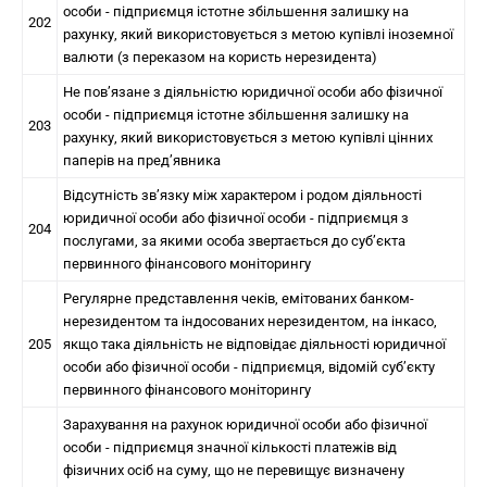
особи - підприємця істотне збільшення залишку на
202
рахунку, який використовується з метою купівлі іноземної
валюти (з переказом на користь нерезидента)
Не пов’язане з діяльністю юридичної особи або фізичної
особи - підприємця істотне збільшення залишку на
203
рахунку, який використовується з метою купівлі цінних
паперів на пред’явника
Відсутність зв’язку між характером і родом діяльності
юридичної особи або фізичної особи - підприємця з
204
послугами, за якими особа звертається до суб’єкта
первинного фінансового моніторингу
Регулярне представлення чеків, емітованих банком-
нерезидентом та індосованих нерезидентом, на інкасо,
205
якщо така діяльність не відповідає діяльності юридичної
особи або фізичної особи - підприємця, відомій суб’єкту
первинного фінансового моніторингу
Зарахування на рахунок юридичної особи або фізичної
особи - підприємця значної кількості платежів від
фізичних осіб на суму, що не перевищує визначену