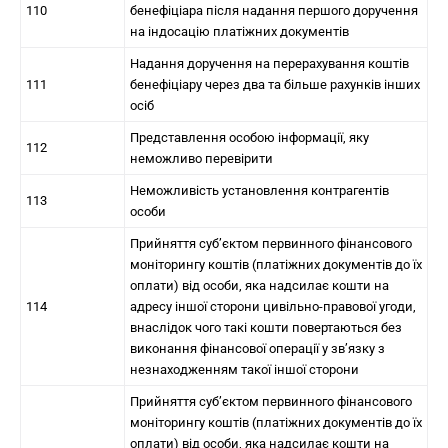
110
бенефіціара після надання першого доручення
на індосацію платіжних документів
Надання доручення на перерахування коштів
111
бенефіціару через два та більше рахунків інших
осіб
Представлення особою інформації, яку
112
неможливо перевірити
Неможливість установлення контрагентів
113
особи
Прийняття суб’єктом первинного фінансового
моніторингу коштів (платіжних документів до їх
оплати) від особи, яка надсилає кошти на
114
адресу іншої сторони цивільно-правової угоди,
внаслідок чого такі кошти повертаються без
виконання фінансової операції у зв’язку з
незнаходженням такої іншої сторони
Прийняття суб’єктом первинного фінансового
моніторингу коштів (платіжних документів до їх
оплати) від особи, яка надсилає кошти на