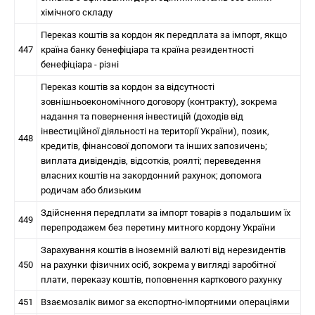
хімічного складу
Переказ коштів за кордон як передплата за імпорт, якщо
447
країна банку бенефіціара та країна резидентності
бенефіціара - різні
Переказ коштів за кордон за відсутності
зовнішньоекономічного договору (контракту), зокрема
надання та повернення інвестицій (доходів від
інвестиційної діяльності на території України), позик,
448
кредитів, фінансової допомоги та інших запозичень;
виплата дивідендів, відсотків, роялті; переведення
власних коштів на закордонний рахунок; допомога
родичам або близьким
Здійснення передплати за імпорт товарів з подальшим їх
449
перепродажем без перетину митного кордону України
Зарахування коштів в іноземній валюті від нерезидентів
450
на рахунки фізичних осіб, зокрема у вигляді заробітної
плати, переказу коштів, поповнення карткового рахунку
451
Взаємозалік вимог за експортно-імпортними операціями