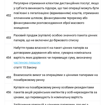
Регулярне отримання клієнтом дистанційних послуг, якщо
у суб’єкта виникають підозри, що такі операції можуть бути
пов’язані з легалізацією (відмиванням) коштів, отриманих
452
злочинним шляхом, фінансуванням тероризму або
фінансуванням розповсюдження зброї масового
знищення
Разовий продаж (купівля) особою значного пакета цінних
453
паперів, що не включені до біржового списку
Набуття права власності на пакет цінних паперів за
договорами дарування або міни, сумарна номінальна
454
вартість яких дорівнює чи перевищує суму, визначену
частиною першою
статті 15 Закону
Взаємозалік вимог за операціями з цінними паперами на
455
позабіржовому ринку
Купівля на позабіржовому ринку особами-резидентами
456
пакетів акцій українських емітентів у осіб-нерезидентів за
цінами, що перевищують їх номінальну вартість
Здійснення операцій з цінними паперами, про які з