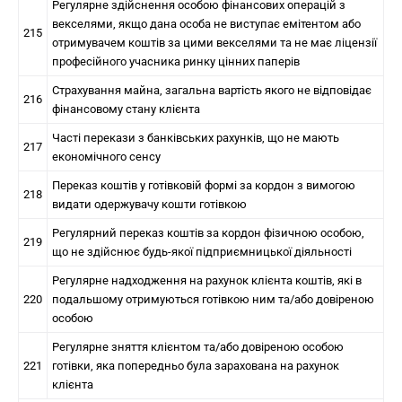
Регулярне здійснення особою фінансових операцій з
векселями, якщо дана особа не виступає емітентом або
215
отримувачем коштів за цими векселями та не має ліцензії
професійного учасника ринку цінних паперів
Страхування майна, загальна вартість якого не відповідає
216
фінансовому стану клієнта
Часті перекази з банківських рахунків, що не мають
217
економічного сенсу
Переказ коштів у готівковій формі за кордон з вимогою
218
видати одержувачу кошти готівкою
Регулярний переказ коштів за кордон фізичною особою,
219
що не здійснює будь-якої підприємницької діяльності
Регулярне надходження на рахунок клієнта коштів, які в
220
подальшому отримуються готівкою ним та/або довіреною
особою
Регулярне зняття клієнтом та/або довіреною особою
221
готівки, яка попередньо була зарахована на рахунок
клієнта