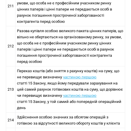
умови, що особа не є професійним учасником ринку
211
цінних паперів і цінні папери не передаються особі в
рахунок погашення простроченої заборгованості
контрагента перед особою
Разова купівля особою великого пакета цінних паперів, що
вільно не обертаються на організованому ринку, за умови,
що особа не є професійним учасником ринку цінних
212
паперів і цінні папери не передаються особі в рахунок
погашення простроченої заборгованості контрагента
перед особою
Переказ коштів (або зняття з рахунку коштів) на суму, що
не перевищує визначену
частиною першою
статті 15 Закону, якщо йому передували зарахування на
213
цей самий рахунок готівкових коштів на суму, що дорівнює
чи перевищує визначену
частиною першою
статті 15 Закону, у той самий або попередній операційний
день
Здійснення особою значних за обсягом операцій з
214
готівкою за відсутності великого обороту коштів у клієнта