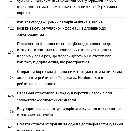
421
суб’єктів підприємницької діяльності у юридичних осіб -
нерезидентів за цінами, значно вищими від їх ринкової
вартості
Купівля-продаж цінних паперів емітентів, що не
422
розкривають регулярної інформації відповідно до
законодавства
Проведення фінансових операцій щодо внесення до
статутного капіталу господарських товариств цінних
423
паперів у розмірах, що перевищують 50 % статутного
капіталу підприємства, що реєструється
Операції з борговим фінансовим інструментом із низьким
424
значенням рейтингової оцінки за Національною
рейтинговою шкалою
Настання страхового випадку в короткий строк після
425
укладення договору страхування
Регулярне розірвання договорів страхування (повернення
426
страхових платежів)
Оплата страхових премій за одним договором страхування
427
із різних джерел