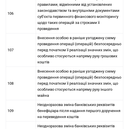
правилами, відмінними від установлених
законодавством та внутрішніми документами
106
суб’єкта первинного фінансового моніторингу
щодо таких операцій за строками її
проведення
Внесення особою в раніше узгоджену схему
проведення операції (операцій) безпосередньо
107
перед початком її реалізації значних змін, що
особливо стосуються напряму руху грошових
коштів
Внесення особою в раніше узгоджену схему
проведення операції (операцій) безпосередньо
108
перед початком її реалізації значних змін, що
особливо стосуються напряму руху іншого
майна
Неодноразова зміна банківських реквізитів
109
бенефіціара після надання першого доручення
на переведення коштів
Неодноразова зміна банківських реквізитів