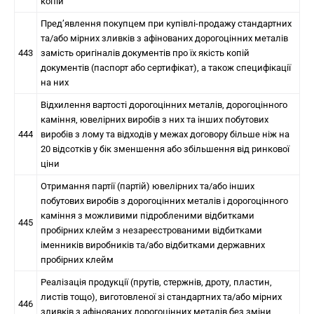
копій
Пред’явлення покупцем при купівлі-продажу стандартних
та/або мірних зливків з афінованих дорогоцінних металів
443
замість оригіналів документів про їх якість копій
документів (паспорт або сертифікат), а також специфікації
на них
Відхилення вартості дорогоцінних металів, дорогоцінного
каміння, ювелірних виробів з них та інших побутових
444
виробів з лому та відходів у межах договору більше ніж на
20 відсотків у бік зменшення або збільшення від ринкової
ціни
Отримання партії (партій) ювелірних та/або інших
побутових виробів з дорогоцінних металів і дорогоцінного
каміння з можливими підробленими відбитками
445
пробірних клейм з незареєстрованими відбитками
іменників виробників та/або відбитками державних
пробірних клейм
Реалізація продукції (прутів, стержнів, дроту, пластин,
листів тощо), виготовленої зі стандартних та/або мірних
446
зливків з афінованих дорогоцінних металів без зміни