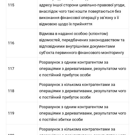
115
адресу іншої сторони цивільно-правової угоди,
внаслідок чого такі кошти повертаються без
виконання фінансової операції у зв’язку з її
відмовою щодо їх прийняття
Відмова в наданні особою (клієнтом)
відомостей, передбачених законодавством та
116
відповідними внутрішніми документами
суб’єкта первинного фінансового моніторингу
Розрахунок з одним контрагентом за
117
операціями з деривативами, результатом чого
є постійний прибуток особи
Розрахунок з кількома контрагентами за
118
операціями з деривативами, результатом чого
є постійний прибуток особи
Розрахунок з одним контрагентом за
119
операціями з деривативами, результатом чого
є постійні збитки особи
Розрахунок з кількома контрагентами за