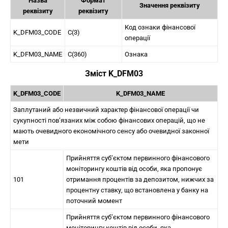
Назва
Формат
Значення реквізиту
реквізиту
реквізиту
Код ознаки фінансової
K_DFM03_CODE
C(3)
операції
K_DFM03_NAME
C(360)
Ознака
Зміст K_DFM03
K_DFM03_CODE
K_DFM03_NAME
Заплутаний або незвичний характер фінансової операції чи
сукупності пов’язаних між собою фінансових операцій, що не
мають очевидного економічного сенсу або очевидної законної
мети
Прийняття суб’єктом первинного фінансового
моніторингу коштів від особи, яка пропонує
101
отримання процентів за депозитом, нижчих за
процентну ставку, що встановлена у банку на
поточний момент
Прийняття суб’єктом первинного фінансового
моніторингу коштів від особи, яка