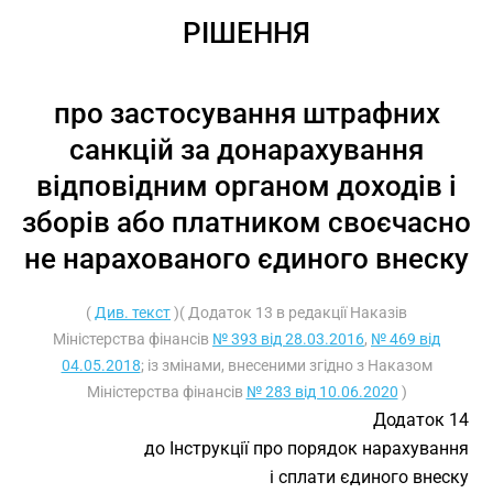
РІШЕННЯ
про застосування штрафних
санкцій за донарахування
відповідним органом доходів і
зборів або платником своєчасно
не нарахованого єдиного внеску
(
Див. текст
)( Додаток 13 в редакції Наказів
Міністерства фінансів
№ 393 від 28.03.2016
,
№ 469 від
04.05.2018
; із змінами, внесеними згідно з Наказом
Міністерства фінансів
№ 283 від 10.06.2020
)
Додаток 14
до Інструкції про порядок нарахування
і сплати єдиного внеску