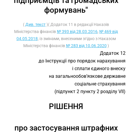
підприємців та громадських
формувань"
(
Див. текст
)( Додаток 11 в редакції Наказів
Міністерства фінансів
№ 393 від 28.03.2016
,
№ 469 від
04.05.2018
; із змінами, внесеними згідно з Наказом
Міністерства фінансів
№ 283 від 10.06.2020
)
Додаток 12
до Інструкції про порядок нарахування
і сплати єдиного внеску
на загальнообов’язкове державне
соціальне страхування
(підпункт 2 пункту 2 розділу VII)
РІШЕННЯ
про застосування штрафних