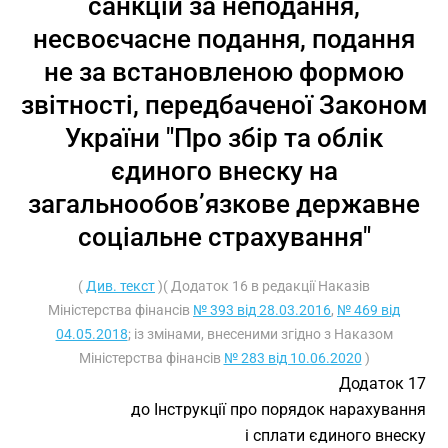
санкцій за неподання,
несвоєчасне подання, подання
не за встановленою формою
звітності, передбаченої Законом
України "Про збір та облік
єдиного внеску на
загальнообов’язкове державне
соціальне страхування"
(
Див. текст
)( Додаток 16 в редакції Наказів
Міністерства фінансів
№ 393 від 28.03.2016
,
№ 469 від
04.05.2018
; із змінами, внесеними згідно з Наказом
Міністерства фінансів
№ 283 від 10.06.2020
)
Додаток 17
до Інструкції про порядок нарахування
і сплати єдиного внеску