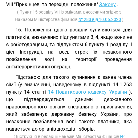
VIII "Прикінцеві та перехідні положення"
Закону
.
( Пункт 15 розділу VII із змінами, внесеними згідно з
Наказом Міністерства фінансів
№ 283 від 10.06.2020
)
16. Положення цього розділу зупиняються для
платників, визначених підпунктами 3, 4, якщо вони не
є роботодавцями, та підпунктом 6 пункту 1 розділу II
цієї Інструкції, на весь строк їх незаконного
позбавлення волі на території проведення
антитерористичної операції.
Підставою для такого зупинення є заява члена
сім’ї (у визначенні, наведеному в підпункті 14.1.263
пункту 14 статті
14
Податкового кодексу України
),
що підтверджується даними державного
правоохоронного органу спеціального призначення,
який забезпечує державну безпеку України, про
незаконне позбавлення волі такого платника, яка
подається до органів доходів і зборів.
( Інструкція в редакції Наказів Міністерства фінансів
№