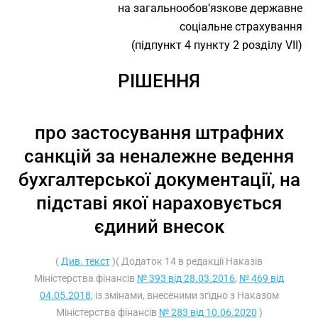
на загальнообов’язкове державне
соціальне страхування
(підпункт 4 пункту 2 розділу VII)
РІШЕННЯ
про застосування штрафних
санкцій за неналежне ведення
бухгалтерської документації, на
підставі якої нараховується
єдиний внесок
(
Див. текст
)( Додаток 14 в редакції Наказів
Міністерства фінансів
№ 393 від 28.03.2016
,
№ 469 від
04.05.2018
; із змінами, внесеними згідно з Наказом
Міністерства фінансів
№ 283 від 10.06.2020
)