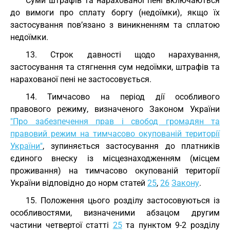
Суми штрафів та нарахованої пені включаються
до вимоги про сплату боргу (недоїмки), якщо їх
застосування пов’язано з виникненням та сплатою
недоїмки.
13. Строк давності щодо нарахування,
застосування та стягнення сум недоїмки, штрафів та
нарахованої пені не застосовується.
14. Тимчасово на період дії особливого
правового режиму, визначеного Законом України
"Про забезпечення прав і свобод громадян та
правовий режим на тимчасово окупованій території
України"
, зупиняється застосування до платників
єдиного внеску із місцезнаходженням (місцем
проживання) на тимчасово окупованій території
України відповідно до норм статей
25
,
26
Закону
.
15. Положення цього розділу застосовуються із
особливостями, визначеними абзацом другим
частини четвертої статті
25
та пунктом 9-2 розділу