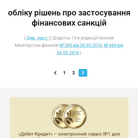
обліку рішень про застосування
фінансових санкцій
(
Див. текст
)( Додаток 19 в редакції Наказів
Міністерства фінансів
№ 393 від 28.03.2016
,
№ 469 від
04.05.2018
)
1
2
3
«Дебет-Кредит» – електронний сервіс №1 для