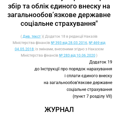
збір та облік єдиного внеску на
загальнообов’язкове державне
соціальне страхування"
(
Див. текст
)( Додаток 18 в редакції Наказів
Міністерства фінансів
№ 393 від 28.03.2016
,
№ 469 від
04.05.2018
; із змінами, внесеними згідно з Наказом
Міністерства фінансів
№ 283 від 10.06.2020
)
Додаток 19
до Інструкції про порядок нарахування
і сплати єдиного внеску
на загальнообов’язкове державне
соціальне страхування
(пункт 7 розділу VII)
ЖУРНАЛ