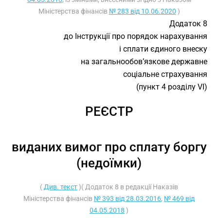
Міністерства фінансів
№ 283 від 10.06.2020
)
Додаток 8
до Інструкції про порядок нарахування
і сплати єдиного внеску
на загальнообов’язкове державне
соціальне страхування
(пункт 4 розділу VI)
РЕЄСТР
виданих вимог про сплату боргу
(недоїмки)
(
Див. текст
)( Додаток 8 в редакції Наказів
Міністерства фінансів
№ 393 від 28.03.2016
,
№ 469 від
04.05.2018
)