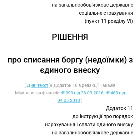
на загальнообов’язкове державне
соціальне страхування
(пункт 11 розділу VI)
РІШЕННЯ
про списання боргу (недоїмки) з
єдиного внеску
(
Див. текст
)( Додаток 10 в редакції Наказів
Міністерства фінансів
№ 393 від 28.03.2016
,
№ 469 від
04.05.2018
)
Додаток 11
до Інструкції про порядок
нарахування і сплати єдиного внеску
на загальнообов’язкове державне