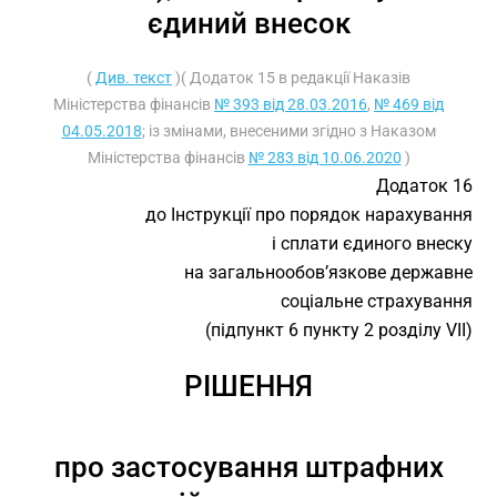
єдиний внесок
(
Див. текст
)( Додаток 15 в редакції Наказів
Міністерства фінансів
№ 393 від 28.03.2016
,
№ 469 від
04.05.2018
; із змінами, внесеними згідно з Наказом
Міністерства фінансів
№ 283 від 10.06.2020
)
Додаток 16
до Інструкції про порядок нарахування
і сплати єдиного внеску
на загальнообов’язкове державне
соціальне страхування
(підпункт 6 пункту 2 розділу VII)
РІШЕННЯ
про застосування штрафних