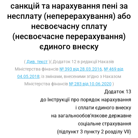
санкцій та нарахування пені за
несплату (неперерахування) або
несвоєчасну сплату
(несвоєчасне перерахування)
єдиного внеску
(
Див. текст
)( Додаток 12 в редакції Наказів
Міністерства фінансів
№ 393 від 28.03.2016
,
№ 469 від
04.05.2018
; із змінами, внесеними згідно з Наказом
Міністерства фінансів
№ 283 від 10.06.2020
)
Додаток 13
до Інструкції про порядок нарахування
і сплати єдиного внеску
на загальнообов’язкове державне
соціальне страхування
(підпункт 3 пункту 2 розділу VII)