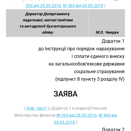
393 від 28.03.2016
,
№ 469 від 04.05.2018
)
Директор Департаменту
податкової, митної політики
та методології бухгалтерського
обліку
М.О. Чмерук
Додаток 1
до Інструкції про порядок нарахування
і сплати єдиного внеску
на загальнообов’язкове державне
соціальне страхування
(підпункт 8 пункту 3 розділу ІV)
ЗАЯВА
(
Див. текст
)( Додаток 1 в редакції Наказів
Міністерства фінансів
№ 393 від 28.03.2016
,
№ 469 від
04.05.2018
)
Додаток 2