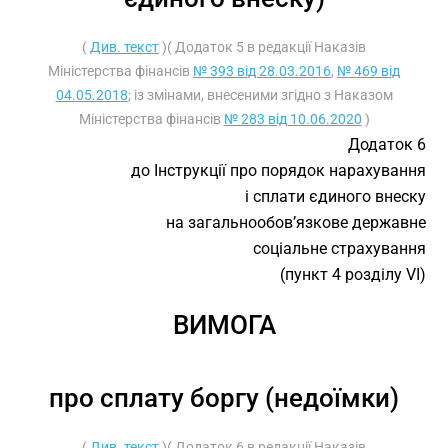
(
Див. текст
)( Додаток 5 в редакції Наказів
Міністерства фінансів
№ 393 від 28.03.2016
,
№ 469 від
04.05.2018
; із змінами, внесеними згідно з Наказом
Міністерства фінансів
№ 283 від 10.06.2020
)
Додаток 6
до Інструкції про порядок нарахування
і сплати єдиного внеску
на загальнообов’язкове державне
соціальне страхування
(пункт 4 розділу VI)
ВИМОГА
про сплату боргу (недоїмки)
(
Див. текст
)( Додаток 6 в редакції Наказів