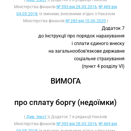
Міністерства фінансів
№ 393 від 28.03.2016
,
№ 469 від
04.05.2018
; із змінами, внесеними згідно з Наказом
Міністерства фінансів
№ 283 від 10.06.2020
)
Додаток 7
до Інструкції про порядок нарахування
і сплати єдиного внеску
на загальнообов’язкове державне
соціальне страхування
(пункт 4 розділу VI)
ВИМОГА
про сплату боргу (недоїмки)
(
Див. текст
)( Додаток 7 в редакції Наказів
Міністерства фінансів
№ 393 від 28.03.2016
,
№ 469 від
04.05.2018
; із змінами, внесеними згідно з Наказом