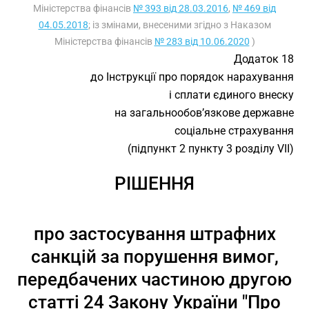
Міністерства фінансів
№ 393 від 28.03.2016
,
№ 469 від
04.05.2018
; із змінами, внесеними згідно з Наказом
Міністерства фінансів
№ 283 від 10.06.2020
)
Додаток 18
до Інструкції про порядок нарахування
і сплати єдиного внеску
на загальнообов’язкове державне
соціальне страхування
(підпункт 2 пункту 3 розділу VII)
РІШЕННЯ
про застосування штрафних
санкцій за порушення вимог,
передбачених частиною другою
статті 24 Закону України "Про