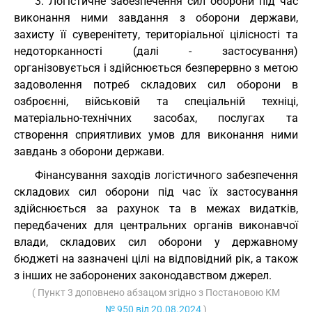
3. Логістичне забезпечення сил оборони під час
виконання ними завдання з оборони держави,
захисту її суверенітету, територіальної цілісності та
недоторканності (далі - застосування)
організовується і здійснюється безперервно з метою
задоволення потреб складових сил оборони в
озброєнні, військовій та спеціальній техніці,
матеріально-технічних засобах, послугах та
створення сприятливих умов для виконання ними
завдань з оборони держави.
Фінансування заходів логістичного забезпечення
складових сил оборони під час їх застосування
здійснюється за рахунок та в межах видатків,
передбачених для центральних органів виконавчої
влади, складових сил оборони у державному
бюджеті на зазначені цілі на відповідний рік, а також
з інших не заборонених законодавством джерел.
( Пункт 3 доповнено абзацом згідно з Постановою КМ
№ 950 від 20.08.2024
)