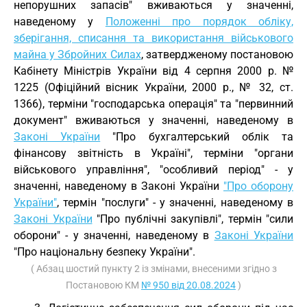
непорушних запасів" вживаються у значенні,
наведеному у
Положенні про порядок обліку,
зберігання, списання та використання військового
майна у Збройних Силах
, затвердженому постановою
Кабінету Міністрів України від 4 серпня 2000 р. №
1225 (Офіційний вісник України, 2000 р., № 32, ст.
1366), терміни "господарська операція" та "первинний
документ" вживаються у значенні, наведеному в
Законі України
"Про бухгалтерський облік та
фінансову звітність в Україні", терміни "органи
військового управління", "особливий період" - у
значенні, наведеному в Законі України
"Про оборону
України"
, термін "послуги" - у значенні, наведеному в
Законі України
"Про публічні закупівлі", термін "сили
оборони" - у значенні, наведеному в
Законі України
"Про національну безпеку України".
( Абзац шостий пункту 2 із змінами, внесеними згідно з
Постановою КМ
№ 950 від 20.08.2024
)