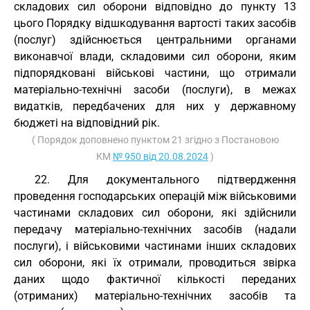
складових сил оборони відповідно до пункту 13
цього Порядку відшкодування вартості таких засобів
(послуг) здійснюється центральними органами
виконавчої влади, складовими сил оборони, яким
підпорядковані військові частини, що отримали
матеріально-технічні засоби (послуги), в межах
видатків, передбачених для них у державному
бюджеті на відповідний рік.
( Порядок доповнено пунктом 21 згідно з Постановою
КМ
№ 950 від 20.08.2024
)
22. Для документального підтвердження
проведення господарських операцій між військовими
частинами складових сил оборони, які здійснили
передачу матеріально-технічних засобів (надали
послуги), і військовими частинами інших складових
сил оборони, які їх отримали, проводиться звірка
даних щодо фактичної кількості переданих
(отриманих) матеріально-технічних засобів та