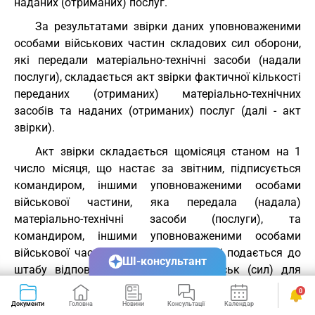
наданих (отриманих) послуг.
За результатами звірки даних уповноваженими
особами військових частин складових сил оборони,
які передали матеріально-технічні засоби (надали
послуги), складається акт звірки фактичної кількості
переданих (отриманих) матеріально-технічних
засобів та наданих (отриманих) послуг (далі - акт
звірки).
Акт звірки складається щомісяця станом на 1
число місяця, що настає за звітним, підписується
командиром, іншими уповноваженими особами
військової частини, яка передала (надала)
матеріально-технічні засоби (послуги), та
командиром, іншими уповноваженими особами
військової частини, яка їх отримала, і подається до
ШІ-консультант
штабу відповідного угруповання військ (сил) для
затвердження.
0
Документи
Головна
Новини
Консультації
Календар
Сервіси
В акті звірки зазначається найменування