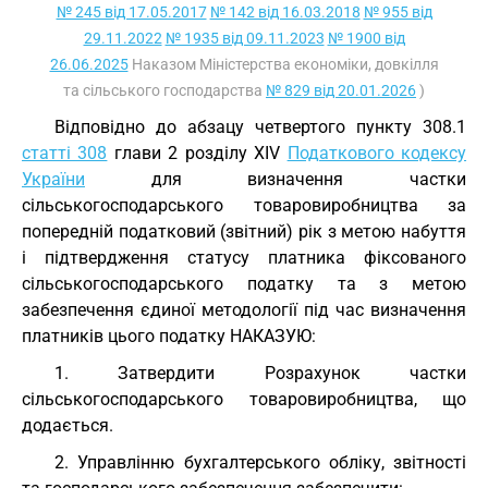
№ 245 від 17.05.2017
№ 142 від 16.03.2018
№ 955 від
29.11.2022
№ 1935 від 09.11.2023
№ 1900 від
26.06.2025
Наказом Міністерства економіки, довкілля
та сільського господарства
№ 829 від 20.01.2026
)
Відповідно до абзацу четвертого пункту 308.1
статті 308
глави 2 розділу XIV
Податкового кодексу
України
для визначення частки
сільськогосподарського товаровиробництва за
попередній податковий (звітний) рік з метою набуття
і підтвердження статусу платника фіксованого
сільськогосподарського податку та з метою
забезпечення єдиної методології під час визначення
платників цього податку НАКАЗУЮ:
1. Затвердити Розрахунок частки
сільськогосподарського товаровиробництва, що
додається.
2. Управлінню бухгалтерського обліку, звітності