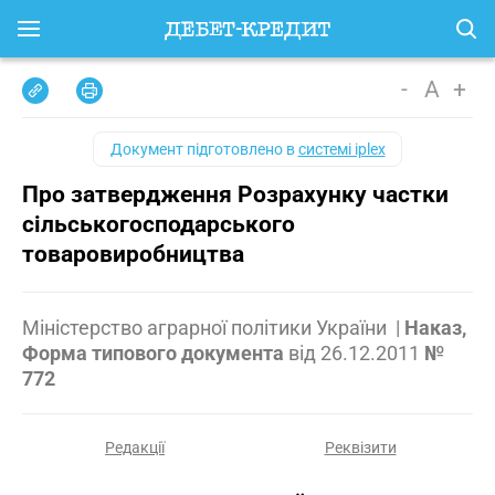
-
A
+
Документ підготовлено в
системі iplex
Про затвердження Розрахунку частки
сільськогосподарського
товаровиробництва
Міністерство аграрної політики України
|
Наказ,
Форма типового документа
від
26.12.2011
№
772
Редакції
Реквізити