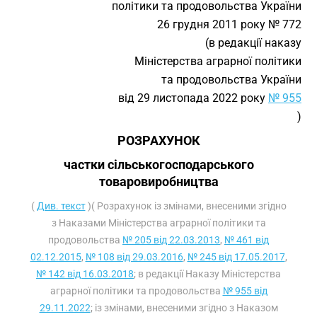
політики та продовольства України
26 грудня 2011 року № 772
(в редакції наказу
Міністерства аграрної політики
та продовольства України
від 29 листопада 2022 року
№ 955
)
РОЗРАХУНОК
частки сільськогосподарського
товаровиробництва
(
Див. текст
)( Розрахунок із змінами, внесеними згідно
з Наказами Міністерства аграрної політики та
продовольства
№ 205 від 22.03.2013
,
№ 461 від
02.12.2015
,
№ 108 від 29.03.2016
,
№ 245 від 17.05.2017
,
№ 142 від 16.03.2018
; в редакції Наказу Міністерства
аграрної політики та продовольства
№ 955 від
29.11.2022
; із змінами, внесеними згідно з Наказом