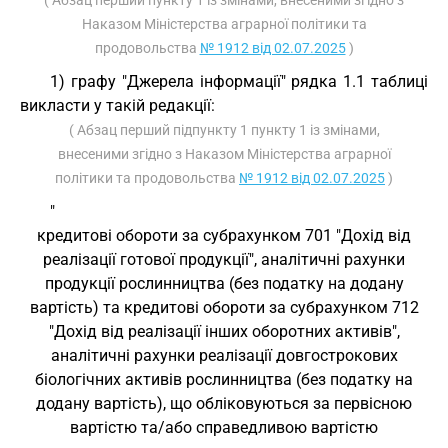
( Абзац перший пункту 1 із змінами, внесеними згідно з
Наказом Міністерства аграрної політики та
продовольства
№ 1912 від 02.07.2025
)
1) графу "Джерела інформації" рядка 1.1 таблиці
викласти у такій редакції:
( Абзац перший підпункту 1 пункту 1 із змінами,
внесеними згідно з Наказом Міністерства аграрної
політики та продовольства
№ 1912 від 02.07.2025
)
"
кредитові обороти за субрахунком 701 "Дохід від
реалізації готової продукції", аналітичні рахунки
продукції рослинництва (без податку на додану
вартість) та кредитові обороти за субрахунком 712
"Дохід від реалізації інших оборотних активів",
аналітичні рахунки реалізації довгострокових
біологічних активів рослинництва (без податку на
додану вартість), що обліковуються за первісною
вартістю та/або справедливою вартістю