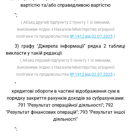
вартістю та/або справедливою вартістю
";
( Абзац другий підпункту 2 пункту 1 із змінами,
внесеними згідно з Наказом Міністерства аграрної
політики та продовольства
№ 1912 від 02.07.2025
)
3) графу "Джерела інформації" рядка 2 таблиці
викласти у такій редакції:
( Абзац перший підпункту 3 пункту 1 із змінами,
внесеними згідно з Наказом Міністерства аграрної
політики та продовольства
№ 1912 від 02.07.2025
)
"
кредитові обороти в частині відображення сум в
порядку закриття рахунків доходів за субрахунками:
791 "Результат операційної діяльності"; 792
"Результат фінансових операцій"; 793 "Результат іншої
діяльності"
";