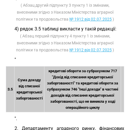
( Абзац другий підпункту 3 пункту 1 із змінами,
внесеними згідно з Наказом Міністерства аграрної
політики та продовольства
№ 1912 від 02.07.2025
)
4) рядок 3.5 таблиці викласти у такій редакції:
( Абзац перший підпункту 4 пункту 1 із змінами,
внесеними згідно з Наказом Міністерства аграрної
політики та продовольства
№ 1912 від 02.07.2025
)
"
кредитові обороти за субрахунком 717
"Дохід від списання кредиторської
Сума доходу
заборгованості" та кредитові обороти за
від списаної
3.5
субрахунком 746 "Інші доходи" в частині
кредиторської
доходів від списання кредиторської
заборгованості
заборгованості, що не виникла у ході
операційного циклу
".
2. Департаменту аграрного ринку, фінансових