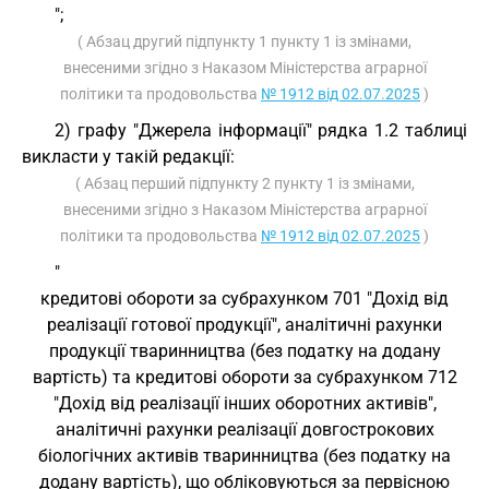
";
( Абзац другий підпункту 1 пункту 1 із змінами,
внесеними згідно з Наказом Міністерства аграрної
політики та продовольства
№ 1912 від 02.07.2025
)
2) графу "Джерела інформації" рядка 1.2 таблиці
викласти у такій редакції:
( Абзац перший підпункту 2 пункту 1 із змінами,
внесеними згідно з Наказом Міністерства аграрної
політики та продовольства
№ 1912 від 02.07.2025
)
"
кредитові обороти за субрахунком 701 "Дохід від
реалізації готової продукції", аналітичні рахунки
продукції тваринництва (без податку на додану
вартість) та кредитові обороти за субрахунком 712
"Дохід від реалізації інших оборотних активів",
аналітичні рахунки реалізації довгострокових
біологічних активів тваринництва (без податку на
додану вартість), що обліковуються за первісною