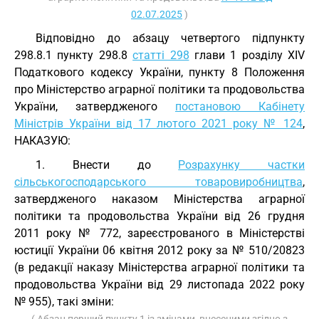
02.07.2025
)
Відповідно до абзацу четвертого підпункту
298.8.1 пункту 298.8
статті 298
глави 1 розділу XIV
Податкового кодексу України, пункту 8 Положення
про Міністерство аграрної політики та продовольства
України, затвердженого
постановою Кабінету
Міністрів України від 17 лютого 2021 року № 124
,
НАКАЗУЮ:
1. Внести до
Розрахунку частки
сільськогосподарського товаровиробництва
,
затвердженого наказом Міністерства аграрної
політики та продовольства України від 26 грудня
2011 року № 772, зареєстрованого в Міністерстві
юстиції України 06 квітня 2012 року за № 510/20823
(в редакції наказу Міністерства аграрної політики та
продовольства України від 29 листопада 2022 року
№ 955), такі зміни: