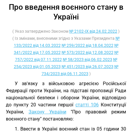
Про введення воєнного стану в
Україні
( Указ затверджено Законом
№ 2102-IX від 24.02.2022
)
( Із змінами, внесеними згідно з Указами Президента
№
133/2022 від 14.03.2022
№ 259/2022 від 18.04.2022
№
341/2022 від 17.05.2022
№ 573/2022 від 12.08.2022
№
757/2022 від 07.11.2022
№ 58/2023 від 06.02.2023
№
254/2023 від 01.05.2023
№ 451/2023 від 26.07.2023
№
734/2023 від 06.11.2023
)
У зв'язку з військовою агресією Російської
Федерації проти України, на підставі пропозиції Ради
національної безпеки і оборони України, відповідно
до пункту 20 частини першої
статті 106
Конституції
України,
Закону України
"Про правовий режим
воєнного стану" постановляю:
1. Ввести в Україні воєнний стан із 05 години 30