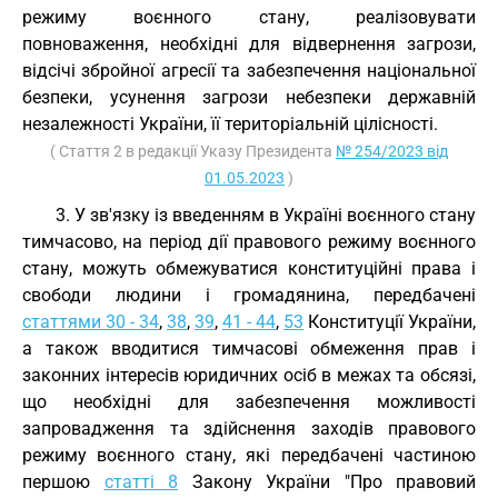
режиму воєнного стану, реалізовувати
повноваження, необхідні для відвернення загрози,
відсічі збройної агресії та забезпечення національної
безпеки, усунення загрози небезпеки державній
незалежності України, її територіальній цілісності.
( Стаття 2 в редакції Указу Президента
№ 254/2023 від
01.05.2023
)
3. У зв'язку із введенням в Україні воєнного стану
тимчасово, на період дії правового режиму воєнного
стану, можуть обмежуватися конституційні права і
свободи людини і громадянина, передбачені
статтями 30 - 34
,
38
,
39
,
41 - 44
,
53
Конституції України,
а також вводитися тимчасові обмеження прав і
законних інтересів юридичних осіб в межах та обсязі,
що необхідні для забезпечення можливості
запровадження та здійснення заходів правового
режиму воєнного стану, які передбачені частиною
першою
статті 8
Закону України "Про правовий