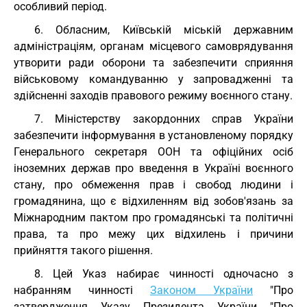
особливий період.
6. Обласним, Київській міській державним
адміністраціям, органам місцевого самоврядування
утворити ради оборони та забезпечити сприяння
військовому командуванню у запровадженні та
здійсненні заходів правового режиму воєнного стану.
7. Міністерству закордонних справ України
забезпечити інформування в установленому порядку
Генерального секретаря ООН та офіційних осіб
іноземних держав про введення в Україні воєнного
стану, про обмеження прав і свобод людини і
громадянина, що є відхиленням від зобов'язань за
Міжнародним пактом про громадянські та політичні
права, та про межу цих відхилень і причини
прийняття такого рішення.
8. Цей Указ набирає чинності одночасно з
набранням чинності
Законом України
"Про
затвердження Указу Президента України "Про