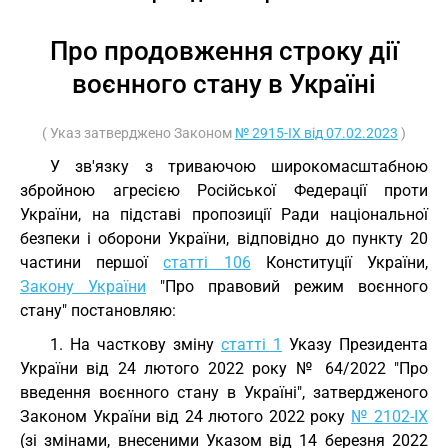
Про продовження строку дії
воєнного стану в Україні
( Указ затверджено Законом
№ 2915-IX від 07.02.2023
)
У зв'язку з триваючою широкомасштабною
збройною агресією Російської Федерації проти
України, на підставі пропозиції Ради національної
безпеки і оборони України, відповідно до пункту 20
частини першої
статті 106
Конституції України,
Закону України
"Про правовий режим воєнного
стану" постановляю:
1. На часткову зміну
статті 1
Указу Президента
України від 24 лютого 2022 року № 64/2022 "Про
введення воєнного стану в Україні", затвердженого
Законом України від 24 лютого 2022 року
№ 2102-IX
(зі змінами, внесеними Указом від 14 березня 2022