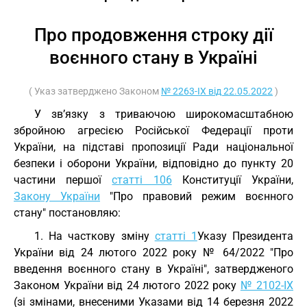
Про продовження строку дії
воєнного стану в Україні
( Указ затверджено Законом
№ 2263-IX від 22.05.2022
)
У зв’язку з триваючою широкомасштабною
збройною агресією Російської Федерації проти
України, на підставі пропозиції Ради національної
безпеки і оборони України, відповідно до пункту 20
частини першої
статті 106
Конституції України,
Закону України
"Про правовий режим воєнного
стану" постановляю:
1. На часткову зміну
статті 1
Указу Президента
України від 24 лютого 2022 року № 64/2022 "Про
введення воєнного стану в Україні", затвердженого
Законом України від 24 лютого 2022 року
№ 2102-IX
(зі змінами, внесеними Указами від 14 березня 2022