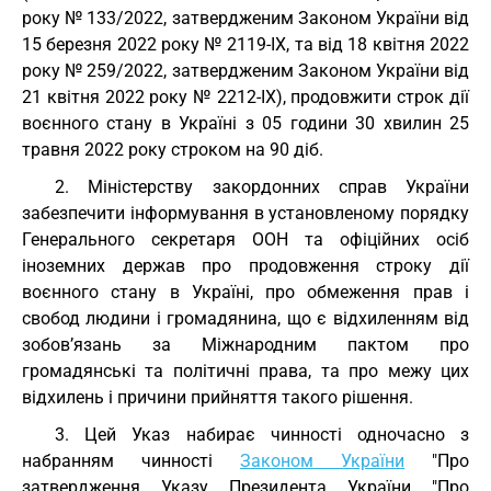
року № 133/2022, затвердженим Законом України від
15 березня 2022 року № 2119-IX, та від 18 квітня 2022
року № 259/2022, затвердженим Законом України від
21 квітня 2022 року № 2212-IX), продовжити строк дії
воєнного стану в Україні з 05 години 30 хвилин 25
травня 2022 року строком на 90 діб.
2. Міністерству закордонних справ України
забезпечити інформування в установленому порядку
Генерального секретаря ООН та офіційних осіб
іноземних держав про продовження строку дії
воєнного стану в Україні, про обмеження прав і
свобод людини і громадянина, що є відхиленням від
зобов’язань за Міжнародним пактом про
громадянські та політичні права, та про межу цих
відхилень і причини прийняття такого рішення.
3. Цей Указ набирає чинності одночасно з
набранням чинності
Законом України
"Про
затвердження Указу Президента України "Про