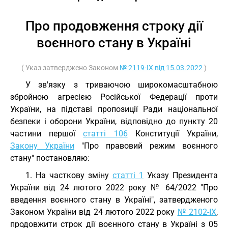
Про продовження строку дії
воєнного стану в Україні
( Указ затверджено Законом
№ 2119-IX від 15.03.2022
)
У зв'язку з триваючою широкомасштабною
збройною агресією Російської Федерації проти
України, на підставі пропозиції Ради національної
безпеки і оборони України, відповідно до пункту 20
частини першої
статті 106
Конституції України,
Закону України
"Про правовий режим воєнного
стану" постановляю:
1. На часткову зміну
статті 1
Указу Президента
України від 24 лютого 2022 року № 64/2022 "Про
введення воєнного стану в Україні", затвердженого
Законом України від 24 лютого 2022 року
№ 2102-IX
,
продовжити строк дії воєнного стану в Україні з 05