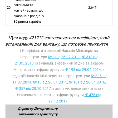
вагонами та
20
2,647
контейнерами, що
вказана в розділі V
Збірника тарифів
__________
*Для коду 421212 застосовується коефіцієнт, який
встановлений для вантажу, що потребує прикриття
( Коефіцієнти в редакції Наказів Міністерства
інфраструктури
№ 8 від 25.02.2011
,
№ 310 від
21.05.2013
; із змінами, внесеними згідно з Наказом
Міністерства інфраструктури
№ 198 від 29.04.2014
; в
редакції Наказів Міністерства інфраструктури
№ 306 від
11.07.2014
,
№ 13 від 26.01.2015
,
№ 161 від 26.04.2016
,
№ 357 від 20.10.2017
;із змінами, внесеними згідно з
Наказом Міністерства інфраструктури
№ 476 від
27.12.2017
)
Директор Департаменту
залізничного транспорту