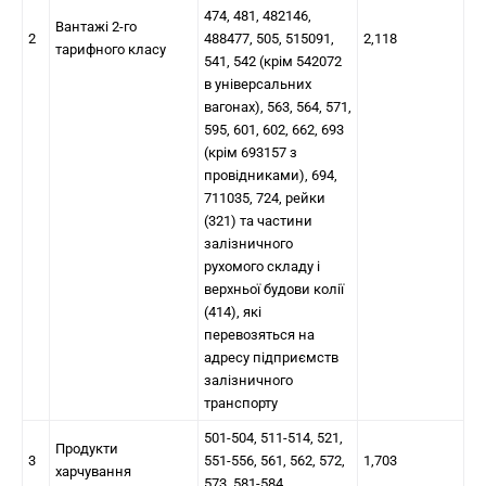
474, 481, 482146,
Вантажі 2-го
2
488477, 505, 515091,
2,118
тарифного класу
541, 542 (крім 542072
в універсальних
вагонах), 563, 564, 571,
595, 601, 602, 662, 693
(крім 693157 з
провідниками), 694,
711035, 724, рейки
(321) та частини
залізничного
рухомого складу і
верхньої будови колії
(414), які
перевозяться на
адресу підприємств
залізничного
транспорту
501-504, 511-514, 521,
Продукти
3
551-556, 561, 562, 572,
1,703
харчування
573, 581-584