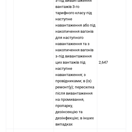
з-під вивантаження
вантажів 3-го
тарифного класу під
наступне
навантаження або під
накопичення вагонів
для наступного
навантаження та з
накопичення вагонів
з-під вивантаження
цих вантажів під
2,647
наступне
навантаження; з
провідниками; в (із)
ремонт(у); пересилка
після вивантаження
на промивання,
пропарку,
дезінсекцію та
дезінфекцію; в інших
випадках