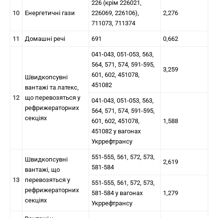
226 (крім 226021,
10
Енергетичні гази
226069, 226106),
2,276
711073, 711374
11
Домашні речі
691
0,662
041-043, 051-053, 563,
564, 571, 574, 591-595,
3,259
601, 602, 451078,
Швидкопсувні
451082
вантажі та латекс,
12
що перевозяться у
041-043, 051-053, 563,
рефрижераторних
564, 571, 574, 591-595,
секціях
601, 602, 451078,
1,588
451082 у вагонах
Укррефтрансу
551-555, 561, 572, 573,
Швидкопсувні
2,619
581-584
вантажі, що
13
перевозяться у
551-555, 561, 572, 573,
рефрижераторних
581-584 у вагонах
1,279
секціях
Укррефтрансу