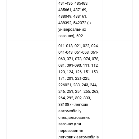
431-436, 485483,
485661, 487169,
488049, 488161,
488392, 542072 (в
універсальних
вагонах), 692
011-018, 021, 022, 024,
041-043, 051-053, 061-
063, 071, 073, 074, 078,
081, 091-093, 111, 112,
123, 124, 126, 151-153,
171, 201, 221-225,
226021, 233, 243, 244,
246, 251, 254, 255, 263,
264, 292, 302, 303,
381087 - легкові
автомобілі у
спеціалізованих
вагонах для
перевезення
легкових автомобілів,