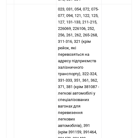
023, 031, 054, 072, 075-
077, 094, 121, 122, 125,
127, 131-133, 211-215,
226069, 226106, 252,
256, 261, 262, 265-268,
311-316, 321 (крім
рейок, які
перевозяться на
адресу підприємств
залізничного
транспорту), 322-324,
331-333, 351, 361, 362,
371, 381 (крім 381087 -
легкові автомобілі у
спеціалізованих
вагонах для
перевезення
легкових
автомобілів), 391
(крім 391159, 391464,