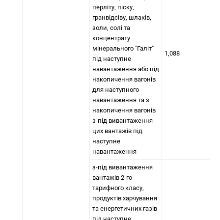
перліту, піску,
гранвідсіву, шлаків,
золи, солі та
концентрату
мінерального "Галіт"
1,088
під наступне
навантаження або під
накопичення вагонів
для наступного
навантаження та з
накопичення вагонів
з-під вивантаження
цих вантажів під
наступне
навантаження
з-під вивантаження
вантажів 2-го
тарифного класу,
продуктів харчування
та енергетичних газів
під наступне