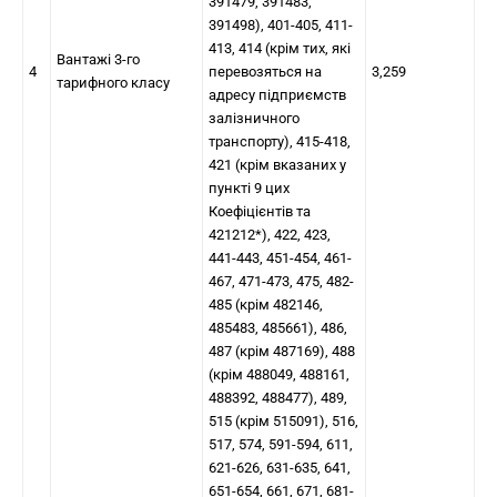
391479, 391483,
391498), 401-405, 411-
413, 414 (крім тих, які
Вантажі 3-го
4
перевозяться на
3,259
тарифного класу
адресу підприємств
залізничного
транспорту), 415-418,
421 (крім вказаних у
пункті 9 цих
Коефіцієнтів та
421212*), 422, 423,
441-443, 451-454, 461-
467, 471-473, 475, 482-
485 (крім 482146,
485483, 485661), 486,
487 (крім 487169), 488
(крім 488049, 488161,
488392, 488477), 489,
515 (крім 515091), 516,
517, 574, 591-594, 611,
621-626, 631-635, 641,
651-654, 661, 671, 681-