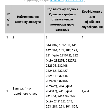
Код вантажу згідно з
Коефіцієнти з
№
Єдиною тарифно-
Найменування
дня
з/
статистичною
вантажу, послуги
офіційного
п
номенклатурою
опублікування
вантажів
1
2
3
4
044, 082, 101-103, 141,
142, 161, 181, 182, 191,
231 (крім 231072), 232
(крім 232253, 232272,
232395, 232408,
232412, 232427,
232431, 232446,
232450, 232465,
232472), 234 (крім
Вантажі 1-го
1
234047), 241 (крім
1,484
тарифного класу
241464, 241479), 242
(крім 242128), 245,
253, 281, 291, 301, 304,