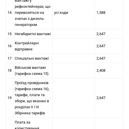
Вантажі у
рефконтейнерах, що
14
перевозяться на
усі коди
1,588
зчепах з дизель-
генератором
15
Негабаритні вантажі
2,647
Контрейлерні
16
2,647
відправки
17
Спеціальні вантажі
2,647
Військові вантажі
18
2,408
(тарифна схема 15)
Проїзд провідників
(тарифна схема 16),
тарифи, плати та
19
2,647
збори, що вказані в
розділах II і III
Збірника тарифів
Плата за
користування