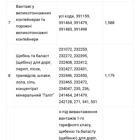
Вантажі у
великотоннажних
усі коди, 391159,
контейнерах та
7
391464, 391479,
1,588
порожні
391483, 391498
великотоннажні
контейнери
231072, 232253,
Щебінь та баласт
232272, 232395,
(щебінь) для доріг,
232408, 232412,
перліт, пісок,
232427, 232431,
8
гранвідсів, шлаки,
232446, 232450,
1,179
зола, сіль,
232465, 232472,
концентрат
234047, 235, 236,
мінеральний "Галіт"
241464, 241479,
242128, 271, 341, 531
з-під вивантаження
вантажів 1-го
тарифного класу,
щебеню та баласту
(щебеню) для доріг,