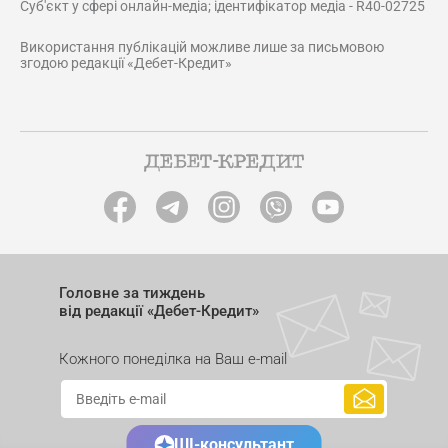
Суб'єкт у сфері онлайн-медіа; ідентифікатор медіа - R40-02725
Використання публікацій можливе лише за письмовою
згодою редакції «Дебет-Кредит»
Головне за тиждень
від редакції «Дебет-Кредит»
Кожного понеділка на Ваш e-mail
ШІ-консультант