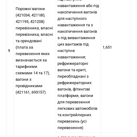
навантаження або під
Порожні вагони
накопичення вагонів
(421034, 421180,
для наступного
421195, 421208)
навантаження та з
перевізника, власні
накопичення вагонів
перевізника, власні
з-під вивантаження
та орендовані
цих вантажів під
(плата за
1,651
9
наступне
перевезення яких
навантаження;
визначається за
рефрижераторні
тарифними
вагони та криті,
схемами 14 та 17),
переобладнані з
вагони з
рефрижераторних
провідниками
вагонів, фітингові
(421161, 693157)
платформи, вагони
для перевезення
легкових автомобілів
та контрейлерних
перевезень (усі
перевезення)