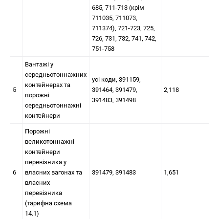
685, 711-713 (крім
711035, 711073,
711374), 721-723, 725,
726, 731, 732, 741, 742,
751-758
Вантажі у
середньотоннажних
усі коди, 391159,
контейнерах та
5
391464, 391479,
2,118
порожні
391483, 391498
середньотоннажні
контейнери
Порожні
великотоннажні
контейнери
перевізника у
6
власних вагонах та
391479, 391483
1,651
власних
перевізника
(тарифна схема
14.1)