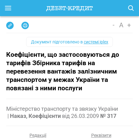
-
A
+
Документ підготовлено в
системі iplex
Коефіцієнти, що застосовуються до
тарифів Збірника тарифів на
перевезення вантажів залізничним
транспортом у межах України та
повязані з ними послуги
Міністерство транспорту та звязку України
|
Наказ, Коефіцієнти
від
26.03.2009
№ 317
Редакції
Реквізити