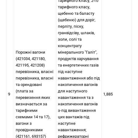
тарифного класу, 2-го
тарифного класу,
щебеню та баласту
(щебеню) для доріг,
перліту, піску,
гранвідсіву, шлаків,
золи, солі та
концентрату
Порожні вагони
мінерального "Галіт",
(421034, 421180,
продуктів харчування
421195, 421208)
та енергетичних газів
перевізника, власні
під наступне
перевізника, власні
навантаження або під
та орендовані
накопичення вагонів
(плата за
для наступного
9
1,885
перевезення яких
навантаження та з
визначається за
накопичення вагонів
тарифними
з-під вивантаження
схемами 14 та 17),
цих вантажів під
вагони з
наступне
провідниками
навантаження;
(421161, 693157)
рефрижераторні