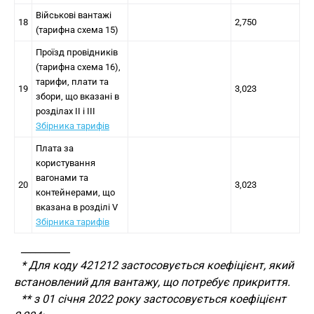
Військові вантажі
18
2,750
(тарифна схема 15)
Проїзд провідників
(тарифна схема 16),
тарифи, плати та
19
3,023
збори, що вказані в
розділах II і III
Збірника тарифів
Плата за
користування
вагонами та
20
3,023
контейнерами, що
вказана в розділі V
Збірника тарифів
__________
* Для коду 421212 застосовується коефіцієнт, який
встановлений для вантажу, що потребує прикриття.
** з 01 січня 2022 року застосовується коефіцієнт