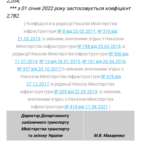
2,204;
*** з 01 січня 2022 року застосовується коефіцієнт
2,782.
( Коефіцієнти в редакції Наказів Міністерства
інфраструктури
№ 8 від 25.02.2011
,
№ 310 від
21.05.2013
; із змінами, внесеними згідно з Наказом
Міністерства інфраструктури
№ 198 від 29.04.2014
; в
редакції Наказів Міністерства інфраструктури
№ 306 від
11.07.2014
,
№ 13 від 26.01.2015
,
№ 161 від 26.04.2016
,
№ 357 від 20.10.2017
;із змінами, внесеними згідно з
Наказом Міністерства інфраструктури
№ 476 від
27.12.2017
; в редакції Наказу Міністерства
інфраструктури
№ 205 від 22.03.2019
; із змінами,
внесеними згідно з Наказом Міністерства
інфраструктури
№ 418 від 11.08.2021
)
Директор Департаменту
залізничного транспорту
Міністерства транспорту
та зв'язку України
М.В. Макаренко