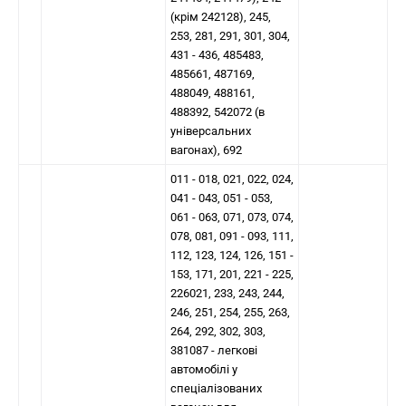
(крім 242128), 245,
253, 281, 291, 301, 304,
431 - 436, 485483,
485661, 487169,
488049, 488161,
488392, 542072 (в
універсальних
вагонах), 692
011 - 018, 021, 022, 024,
041 - 043, 051 - 053,
061 - 063, 071, 073, 074,
078, 081, 091 - 093, 111,
112, 123, 124, 126, 151 -
153, 171, 201, 221 - 225,
226021, 233, 243, 244,
246, 251, 254, 255, 263,
264, 292, 302, 303,
381087 - легкові
автомобілі у
спеціалізованих