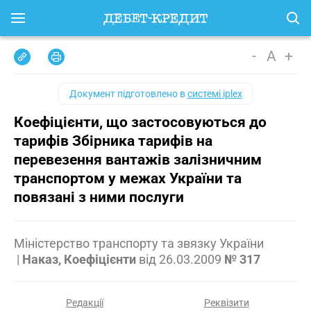
-
A
+
Документ підготовлено в
системі iplex
Коефіцієнти, що застосовуються до
тарифів Збірника тарифів на
перевезення вантажів залізничним
транспортом у межах України та
повязані з ними послуги
Міністерство транспорту та звязку України
|
Наказ, Коефіцієнти
від
26.03.2009
№ 317
Редакції
Реквізити