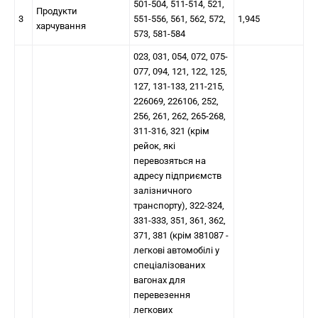
501-504, 511-514, 521,
Продукти
3
551-556, 561, 562, 572,
1,945
харчування
573, 581-584
023, 031, 054, 072, 075-
077, 094, 121, 122, 125,
127, 131-133, 211-215,
226069, 226106, 252,
256, 261, 262, 265-268,
311-316, 321 (крім
рейок, які
перевозяться на
адресу підприємств
залізничного
транспорту), 322-324,
331-333, 351, 361, 362,
371, 381 (крім 381087 -
легкові автомобілі у
спеціалізованих
вагонах для
перевезення
легкових