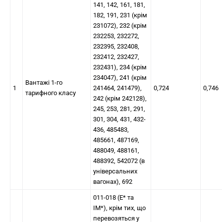
141, 142, 161, 181,
182, 191, 231 (крім
231072), 232 (крім
232253, 232272,
232395, 232408,
232412, 232427,
232431), 234 (крім
234047), 241 (крім
Вантажі 1-го
1
241464, 241479),
0,724
0,746
тарифного класу
242 (крім 242128),
245, 253, 281, 291,
301, 304, 431, 432-
436, 485483,
485661, 487169,
488049, 488161,
488392, 542072 (в
універсальних
вагонах), 692
011-018 (Е* та
ІМ*), крім тих, що
перевозяться у