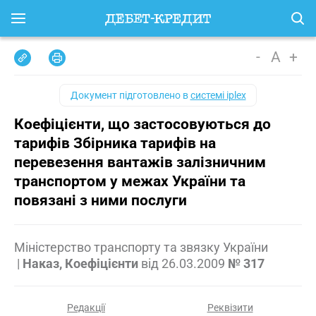
-
A
+
Документ підготовлено в
системі iplex
Коефіцієнти, що застосовуються до
тарифів Збірника тарифів на
перевезення вантажів залізничним
транспортом у межах України та
повязані з ними послуги
Міністерство транспорту та звязку України
|
Наказ, Коефіцієнти
від
26.03.2009
№ 317
Редакції
Реквізити