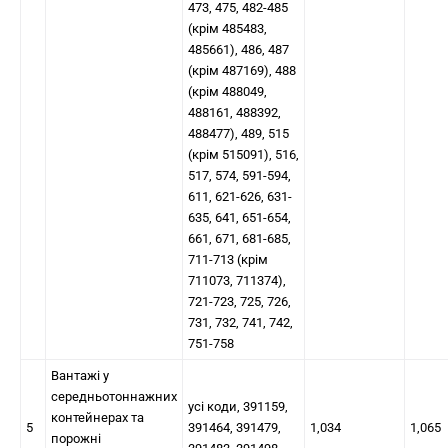
473, 475, 482-485
(крім 485483,
485661), 486, 487
(крім 487169), 488
(крім 488049,
488161, 488392,
488477), 489, 515
(крім 515091), 516,
517, 574, 591-594,
611, 621-626, 631-
635, 641, 651-654,
661, 671, 681-685,
711-713 (крім
711073, 711374),
721-723, 725, 726,
731, 732, 741, 742,
751-758
Вантажі у
середньотоннажних
усі коди, 391159,
контейнерах та
5
391464, 391479,
1,034
1,065
порожні