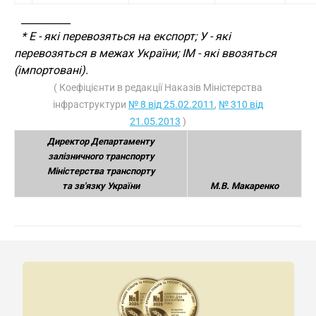
__________
* Е - які перевозяться на експорт; У - які
перевозяться в межах України; ІМ - які ввозяться
(імпортовані).
( Коефіцієнти в редакції Наказів Міністерства
інфраструктури
№ 8 від 25.02.2011
,
№ 310 від
21.05.2013
)
Директор Департаменту
залізничного транспорту
Міністерства транспорту
та зв'язку України
М.В. Макаренко