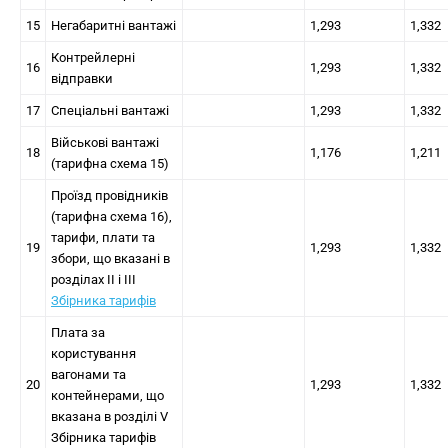
15
Негабаритні вантажі
1,293
1,332
Контрейлерні
16
1,293
1,332
відправки
17
Спеціальні вантажі
1,293
1,332
Військові вантажі
18
1,176
1,211
(тарифна схема 15)
Проїзд провідників
(тарифна схема 16),
тарифи, плати та
19
1,293
1,332
збори, що вказані в
розділах II і III
Збірника тарифів
Плата за
користування
вагонами та
20
1,293
1,332
контейнерами, що
вказана в розділі V
Збірника тарифів