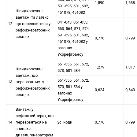
1,590
1,638
591-595, 601, 602,
Швидкопсувні
451078, 451082
вантажі та латекс,
041-043, 051-053,
12
що перевозяться у
563, 564, 571, 574,
рефрижераторних
591-595, 601, 602,
секціях
0,776
0,799
451078, 451082 у
вагонах
Укррефтрансу
551-555, 561, 572,
1,279
1,317
Швидкопсувні
573, 581-584
вантажі, що
551-555, 561, 572,
13
перевозяться у
573, 581-584 у
рефрижераторних
0,624
0,643
вагонах
секціях
Укррефтрансу
Вантажі у
рефконтейнерах, що
14
перевозяться на
усі коди
0,776
0,799
зчепах з
дизельгенератором