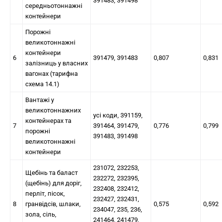
391483, 391498
середньотоннажні
контейнери
Порожні
великотоннажні
контейнери
6
391479, 391483
0,807
0,831
залізниць у власних
вагонах (тарифна
схема 14.1)
Вантажі у
великотоннажних
усі коди, 391159,
контейнерах та
7
391464, 391479,
0,776
0,799
порожні
391483, 391498
великотоннажні
контейнери
231072, 232253,
Щебінь та баласт
232272, 232395,
(щебінь) для доріг,
232408, 232412,
перліт, пісок,
232427, 232431,
8
гранвідсів, шлаки,
0,575
0,592
234047, 235, 236,
зола, сіль,
241464, 241479,