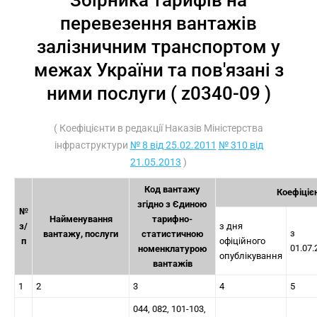
Збірника тарифів на
перевезення вантажів
залізничним транспортом у
межах України та пов'язані з
ними послуги ( z0340-09 )
( Коефіцієнти в редакції Наказів Міністерства
інфраструктури
№ 8 від 25.02.2011
№ 310 від
21.05.2013
)
Код вантажу
Коефіціє
згідно з Єдиною
№
Найменування
тарифно-
з/
з дня
з
вантажу, послуги
статистичною
п
офіційного
01.07.
номенклатурою
опублікування
вантажів
1
2
3
4
5
044, 082, 101-103,