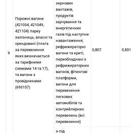
зернових
вантажів,
продуктів
Порожні вагони
харчування та
(421034, 421049,
енергетичних
421104) парку
газів під наступне
залізниць, власні та
навантаження;
орендовані (плата
рефрижераторні
за перевезення
0,807
0,831
9
вагони та криті,
яких визначається
переобладнані з
за тарифними
рефрижераторних
схемами 14 та 17),
вагонів, фітингові
та вагони з
платформи,
провідниками
вагони для
(693157)
перевезення
легкових
автомобілів та
контрейлерних
перевезень (всі
перевезення)
з-під