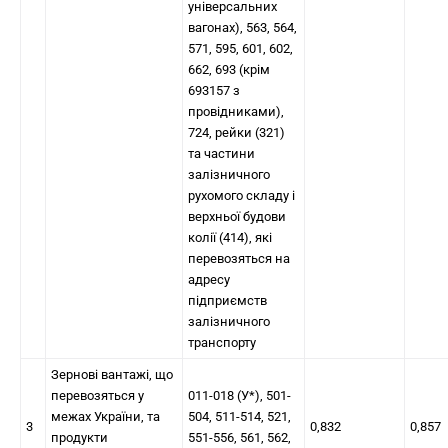
універсальних
вагонах), 563, 564,
571, 595, 601, 602,
662, 693 (крім
693157 з
провідниками),
724, рейки (321)
та частини
залізничного
рухомого складу і
верхньої будови
колії (414), які
перевозяться на
адресу
підприємств
залізничного
транспорту
Зернові вантажі, що
перевозяться у
011-018 (У*), 501-
межах України, та
504, 511-514, 521,
3
0,832
0,857
продукти
551-556, 561, 562,