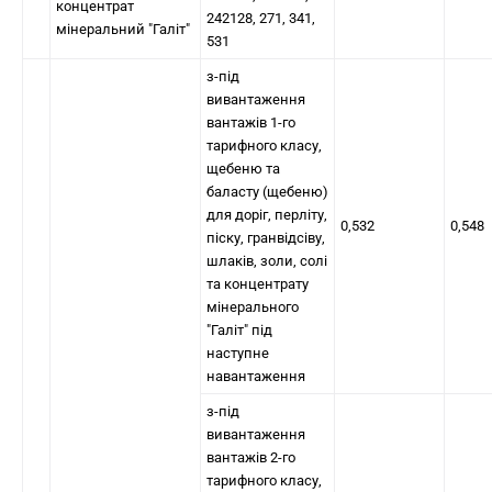
концентрат
242128, 271, 341,
мінеральний "Галіт"
531
з-під
вивантаження
вантажів 1-го
тарифного класу,
щебеню та
баласту (щебеню)
для доріг, перліту,
0,532
0,548
піску, гранвідсіву,
шлаків, золи, солі
та концентрату
мінерального
"Галіт" під
наступне
навантаження
з-під
вивантаження
вантажів 2-го
тарифного класу,