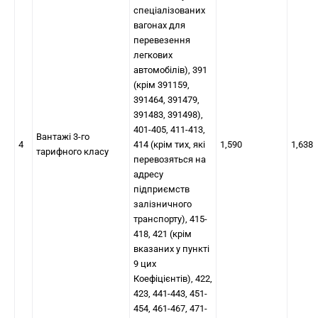
спеціалізованих
вагонах для
перевезення
легкових
автомобілів), 391
(крім 391159,
391464, 391479,
391483, 391498),
401-405, 411-413,
Вантажі 3-го
4
414 (крім тих, які
1,590
1,638
тарифного класу
перевозяться на
адресу
підприємств
залізничного
транспорту), 415-
418, 421 (крім
вказаних у пункті
9 цих
Коефіцієнтів), 422,
423, 441-443, 451-
454, 461-467, 471-