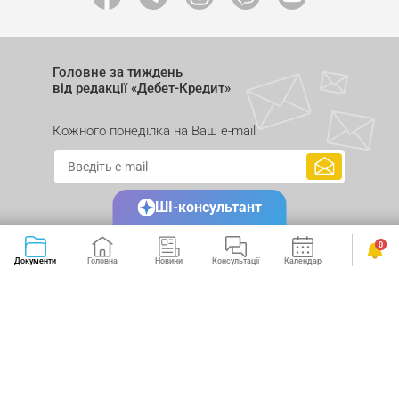
Головне за тиждень
від редакції «Дебет-Кредит»
Кожного понеділка на Ваш e-mail
ШІ-консультант
0
Документи
Головна
Новини
Консультації
Календар
Сервіси