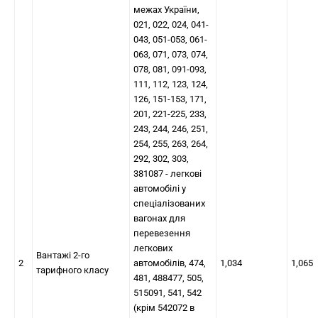
межах України,
021, 022, 024, 041-
043, 051-053, 061-
063, 071, 073, 074,
078, 081, 091-093,
111, 112, 123, 124,
126, 151-153, 171,
201, 221-225, 233,
243, 244, 246, 251,
254, 255, 263, 264,
292, 302, 303,
381087 - легкові
автомобілі у
спеціалізованих
вагонах для
перевезення
легкових
Вантажі 2-го
2
автомобілів, 474,
1,034
1,065
тарифного класу
481, 488477, 505,
515091, 541, 542
(крім 542072 в