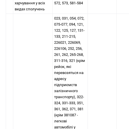
харчування у всіх
572, 573, 581-584
видах сполучень
023, 031, 054, 072,
075-077, 094, 121,
122, 125, 127, 131-
133, 211-215,
226021, 226069,
226106, 252, 256,
261, 262, 265-268,
311-316, 321 (крім
рейок, які
перевозяться на
адресу
підприємств
залізничного
транспорту), 322-
324, 331-333, 351,
361, 362, 371, 381
(крім 381087 -
легкові
автомобілі у