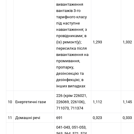
вивантаження
вантажів 3-го
тарифного класу
під наступне
навантаження; з
провідниками; в
(із) ремонт(у);
1,293
1,332
пересилка після
вивантаження на
промивання,
пропарку,
дезінсекцію та
дезінфекцію; в
інших випадках
226 (крім 226021,
10
Енергетичні гази
226069, 226106),
1,112
1,145
711073, 711374
11
Домашні речі
691
0,323
0,333
041-043, 051-053,
563, 564, 571, 574,