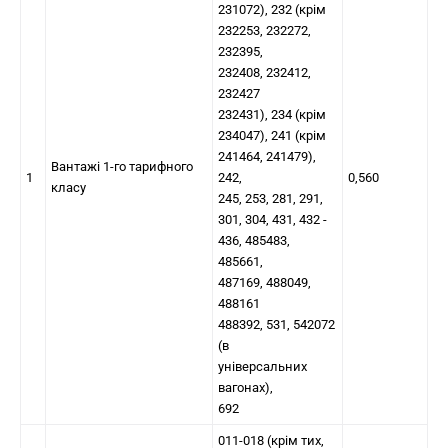
231072), 232 (крім
232253, 232272,
232395,
232408, 232412,
232427
232431), 234 (крім
234047), 241 (крім
241464, 241479),
Вантажі 1-го тарифного
1
242,
0,560
класу
245, 253, 281, 291,
301, 304, 431, 432 -
436, 485483,
485661,
487169, 488049,
488161
488392, 531, 542072
(в
універсальних
вагонах),
692
011-018 (крім тих,