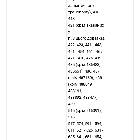
залізничного
транспорту), 415-
418,
421 (крім вказаних
у
п. 8 цього додатка),
422, 423, 441 - 443,
451 - 454, 461 - 467,
471 - 473, 475, 482 -
485 (крім 485483,
485661), 486, 487
(крім 487169), 488
(крім 488049,
488161,
488392, 488477),
489,
515 (крім 515091),
516
517, 574, 591 - 594,
611, 621 - 626, 631 -
635, 641, 651 - 654,