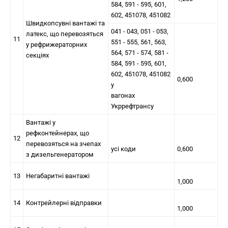
584, 591 - 595, 601,
602, 451078, 451082
Швидкопсувні вантажі та
041 - 043, 051 - 053,
латекс, що перевозяться
11
551 - 555, 561, 563,
у рефрижераторних
564, 571 - 574, 581 -
секціях
584, 591 - 595, 601,
602, 451078, 451082
0,600
у
вагонах
Укррефтрансу
Вантажі у
рефконтейнерах, що
12
перевозяться на зчепах
усі коди
0,600
з дизельгенератором
13
Негабаритні вантажі
1,000
14
Контрейлерні відправки
1,000