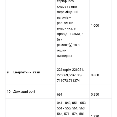
тарифного
класу та при
переміщенні
вагонів у
разі зміни
1,000
власника, з
провідниками, в
(із)
ремонт(у) та в
інших
випадках
226 (крім 226021,
9
Енергетичні гази
226069, 226106),
0,860
711073,711374
10
Домашні речі
691
0,250
041 - 043, 051 - 053,
551 - 555, 561, 563,
564, 571 - 574, 581 -
1,230