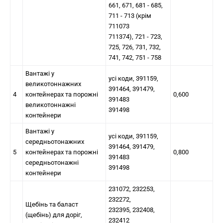
661, 671, 681 - 685,
711 - 713 (крім
711073
711374), 721 - 723,
725, 726, 731, 732,
741, 742, 751 - 758
Вантажі у
усі коди, 391159,
великотоннажних
391464, 391479,
4
контейнерах та порожні
0,600
391483
великотоннажні
391498
контейнери
Вантажі у
усі коди, 391159,
середньотонажних
391464, 391479,
5
контейнерах та порожні
0,800
391483
середньотонажні
391498
контейнери
231072, 232253,
232272,
Щебінь та баласт
232395, 232408,
(щебінь) для доріг,
232412