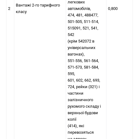
легкових
Вантажі 2-го тарифного
2
автомобілів,
0,800
класу
474, 481, 488477,
501-505, 511-514,
515091, 521, 541,
542
(крім 542072 в
універсальних
вагонах),
551-556, 561-564,
571-573, 581-584,
595,
601, 602, 662, 693,
724, рейки (321) і
частини
залізничного
рухомого складу і
верхньої будови
колії
(414), які
перевозяться
на адресу