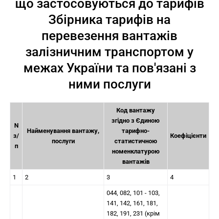
що застосовуються до тарифів
Збірника тарифів на
перевезення вантажів
залізничним транспортом у
межах України та пов'язані з
ними послуги
Код вантажу
згідно з Єдиною
N
Найменування вантажу,
тарифно-
з/
Коефіцієнти
послуги
статистичною
п
номенклатурою
вантажів
1
2
3
4
044, 082, 101 - 103,
141, 142, 161, 181,
182, 191, 231 (крім