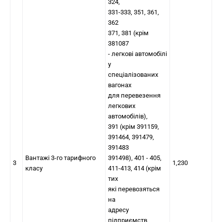
324,
331-333, 351, 361,
362
371, 381 (крім
381087
- легкові автомобілі
у
спеціалізованих
вагонах
для перевезення
легкових
автомобілів),
391 (крім 391159,
391464, 391479,
391483
Вантажі 3-го тарифного
391498), 401 - 405,
3
1,230
класу
411-413, 414 (крім
тих
які перевозяться
на
адресу
підприємств