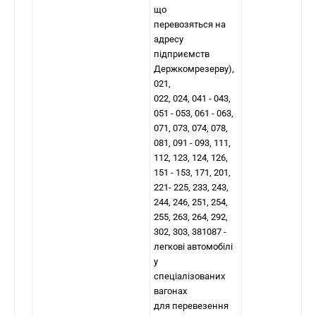
що
перевозяться на
адресу
підприємств
Держкомрезерву),
021,
022, 024, 041 - 043,
051 - 053, 061 - 063,
071, 073, 074, 078,
081, 091 - 093, 111,
112, 123, 124, 126,
151 - 153, 171, 201,
221- 225, 233, 243,
244, 246, 251, 254,
255, 263, 264, 292,
302, 303, 381087 -
легкові автомобілі
у
спеціалізованих
вагонах
для перевезення