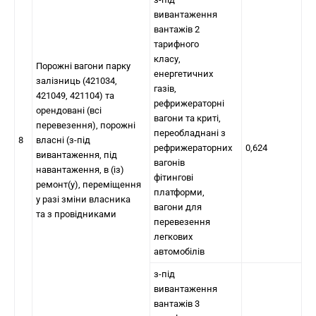
вивантаження
вантажів 2
тарифного
класу,
Порожні вагони парку
енергетичних
залізниць (421034,
газів,
421049, 421104) та
рефрижераторні
орендовані (всі
вагони та криті,
перевезення), порожні
переобладнані з
8
власні (з-під
рефрижераторних
0,624
вивантаження, під
вагонів
навантаження, в (із)
фітингові
ремонт(у), переміщення
платформи,
у разі зміни власника
вагони для
та з провідниками
перевезення
легкових
автомобілів
з-під
вивантаження
вантажів 3