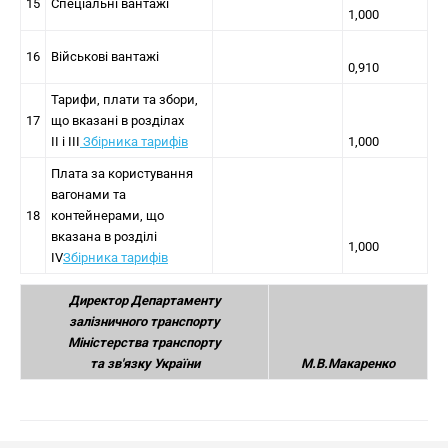
15
Спеціальні вантажі
1,000
16
Військові вантажі
0,910
Тарифи, плати та збори,
17
що вказані в розділах
II і III
Збірника тарифів
1,000
Плата за користування
вагонами та
18
контейнерами, що
вказана в розділі
1,000
IV
Збірника тарифів
Директор Департаменту
залізничного транспорту
Міністерства транспорту
та зв'язку України
М.В.Макаренко