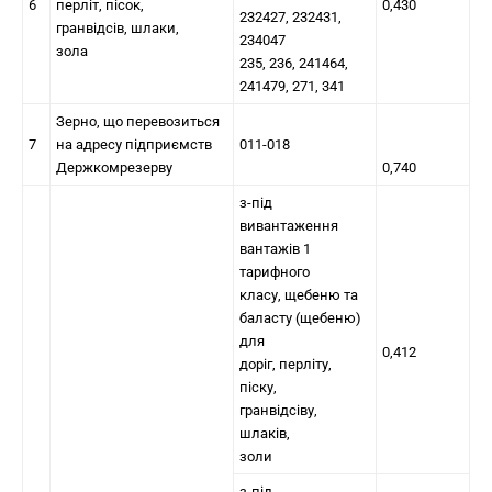
6
перліт, пісок,
0,430
232427, 232431,
гранвідсів, шлаки,
234047
зола
235, 236, 241464,
241479, 271, 341
Зерно, що перевозиться
7
на адресу підприємств
011-018
Держкомрезерву
0,740
з-під
вивантаження
вантажів 1
тарифного
класу, щебеню та
баласту (щебеню)
для
0,412
доріг, перліту,
піску,
гранвідсіву,
шлаків,
золи
з-під