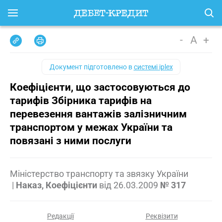
-
A
+
Документ підготовлено в
системі iplex
Коефіцієнти, що застосовуються до
тарифів Збірника тарифів на
перевезення вантажів залізничним
транспортом у межах України та
повязані з ними послуги
Міністерство транспорту та звязку України
|
Наказ, Коефіцієнти
від
26.03.2009
№ 317
Редакції
Реквізити