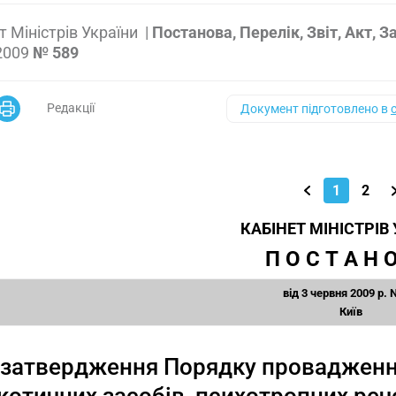
т Міністрів України
|
Постанова, Перелік, Звіт, Акт,
2009
№ 589
Редакції
Документ підготовлено в
1
2
КАБІНЕТ МІНІСТРІВ
П О С Т А Н О
від 3 червня 2009 р. 
Київ
затвердження Порядку провадження 