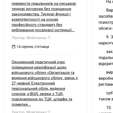
На 
перевести працівників на письмові
трудові договори без порушення
Вир
законодавства. Трудові функції і
засобів
компетентності на основі
психот
професійного стандарту без
обсяги
дублювання посадової інструкції...
9. 
Лектор: Мойсеєнко Т.
наркоти
14 серпня, пʼятниця
зак
подаль
Одноденний практичний курс
відкрит
підвищення кваліфікації щодо
вир
військового обліку «Організація та
ведення військового обліку: зміни з
виробн
27 червня! Електронний
регламе
персональний облік, ведення
суб
списків, е-ВОД, звірки з ТЦК,
також в
повідомлення до ТЦК, штрафи та
помилки...
10.
Лектор: Мойсеєнко Т.