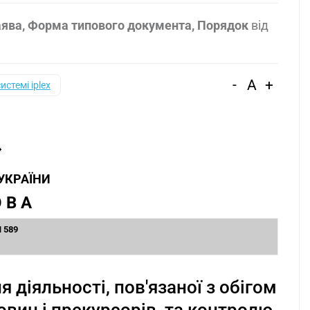
 Заява, Форма типового документа, Порядок
від
-
A
+
системі iplex
 УКРАЇНИ
 В А
N 589
діяльності, пов'язаної з обігом