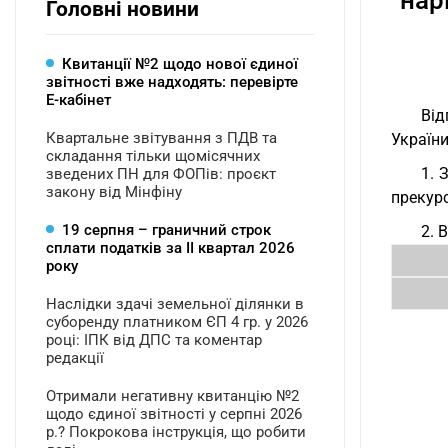
нар
Головні новини
Квитанції №2 щодо нової єдиної
звітності вже надходять: перевірте
Е-кабінет
Від
Квартальне звітування з ПДВ та
Україн
складання тільки щомісячних
1. 
зведених ПН для ФОПів: проєкт
закону від Мінфіну
прекурс
19 серпня – граничний строк
2. 
сплати податків за ІI квартал 2026
року
Наслідки здачі земельної ділянки в
суборенду платником ЄП 4 гр. у 2026
році: ІПК від ДПС та коментар
редакції
Отримали негативну квитанцію №2
щодо єдиної звітності у серпні 2026
р.? Покрокова інструкція, що робити