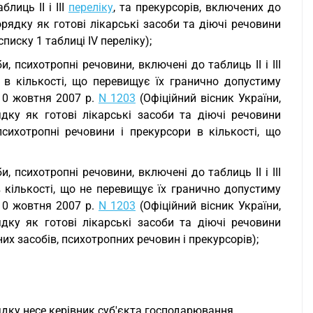
лиць II і III
переліку
, та прекурсорів, включених до
рядку як готові лікарські засоби та діючі речовини
 списку 1 таблиці IV переліку);
, психотропні речовини, включені до таблиць II і III
у, в кількості, що перевищує їх гранично допустиму
 10 жовтня 2007 р.
N 1203
(Офіційний вісник України,
ядку як готові лікарські засоби та діючі речовини
 психотропні речовини і прекурсори в кількості, що
, психотропні речовини, включені до таблиць II і III
 в кількості, що не перевищує їх гранично допустиму
 10 жовтня 2007 р.
N 1203
(Офіційний вісник України,
ядку як готові лікарські засоби та діючі речовини
них засобів, психотропних речовин і прекурсорів);
дку несе керівник суб'єкта господарювання.