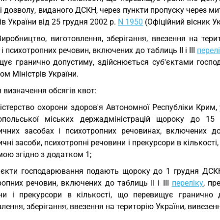
і дозволу, виданого ДСКН, через пункти пропуску через м
ів України від 25 грудня 2002 р.
N 1950
(Офіційний вісник Укр
Виробництво, виготовлення, зберігання, ввезення на терит
 і психотропних речовин, включених до таблиць II і III
перел
щує гранично допустиму, здійснюється суб'єктами госпо
ом Міністрів України.
 визначення обсягів квот:
істерство охорони здоров'я Автономної Республіки Крим, 
опольської міських держадміністрацій щороку до 1
ичних засобах і психотропних речовинах, включених до 
чні засоби, психотропні речовини і прекурсори в кількості
ою згідно з додатком 1;
'єкти господарювання подають щороку до 1 грудня ДСКН
опних речовин, включених до таблиць II і III
переліку
, пр
ни і прекурсори в кількості, що перевищує гранично 
лення, зберігання, ввезення на територію України, вивезенн