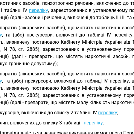
котичних засобів, психотропних речовин, включених до таб
1 таблиці IV
переліку
, зареєстрованих в установленому по
ції) (далі - засоби і речовини, включені до таблиць II і III та
паратів (лікарських засобів), що містять наркотичні засоби
у
, та (або) прекурсори, включені до таблиці IV перелік
ть, визначену постановою Кабінету Міністрів України від
., N 78, ст. 2885), зареєстрованих в установленому пор
анції) (далі - препарати, що містять наркотичні засоби,
щує гранично допустиму);
паратів (лікарських засобів), що містять наркотичні засоби
у
, та (або) прекурсори, включені до таблиці IV переліку,
ть, визначену постановою Кабінету Міністрів України від
., N 78, ст. 2885), зареєстрованих в установленому пор
нції) (далі - препарати, що містять малу кількість наркотич
курсорів, включених до списку 2 таблиці IV
переліку
;
лин, включених до списку 3 таблиці I
переліку
.
Відповідальність за неналежне виконання вимог цього Поря