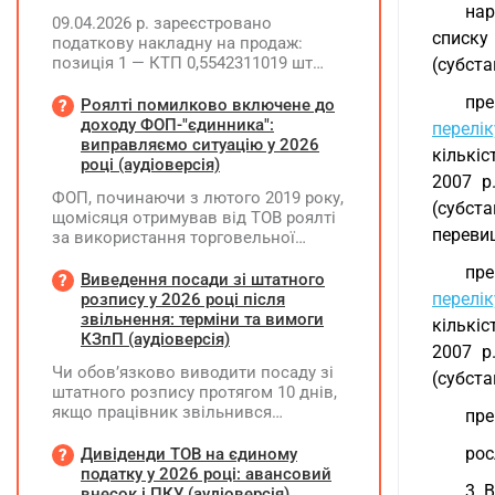
нар
09.04.2026 р. зареєстровано
списку 
податкову накладну на продаж:
позиція 1 — КТП 0,5542311019 шт
(субстан
(ціна 373885,82, сума 207219,15, ПДВ
пре
41443,83); позиція 2 —
Роялті помилково включене до
трансформатор 1 шт (ціна 201130,20,
доходу ФОП-"єдинника":
перелік
сума 201130,20, ПДВ 40226,04).
виправляємо ситуацію у 2026
кількіс
25.06.2026 р. покупець повернув
році (аудіоверсія)
2007 р
трансформатор. Як правильно
ФОП, починаючи з лютого 2019 року,
скласти розрахунок коригування?
(субст
щомісяця отримував від ТОВ роялті
переви
за використання торговельної
марки. Усі отримані суми ФОП
пре
включав до доходу платника ЄП та
Виведення посади зі штатного
оподатковував за ставкою 5%.
перелік
розпису у 2026 році після
Водночас ТОВ при виплаті роялті не
звільнення: терміни та вимоги
кількіс
утримувало ПДФО та ВЗ. Як зараз
КЗпП (аудіоверсія)
2007 р
можна виправити цю ситуацію? Чи
Чи обов’язково виводити посаду зі
потрібно відображати отримані суми
(субста
штатного розпису протягом 10 днів,
у декларації "єдинника" за II квартал
якщо працівник звільнився
пре
2026 року? Чи можуть виникнути
(розрахувався)?
питання з боку ДПС, якщо цього не
рос
Дивіденди ТОВ на єдиному
зробити?
податку у 2026 році: авансовий
3. 
внесок і ПКУ (аудіоверсія)