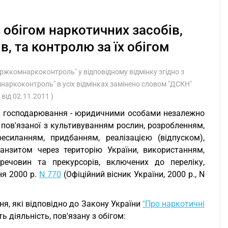
 обігом наркотичних засобів,
, та контролю за їх обігом
Держкомнаркоконтроль" у відповідному відмінку згідно з
мнаркоконтроль" в усіх відмінках замінено словом "ДСКН"
від 02.11.2011 )
и господарювання - юридичними особами незалежно
, пов'язаної з культивуванням рослин, розробленням,
есиланням, придбанням, реалізацією (відпуском),
ранзитом через територію України, використанням,
 речовин та прекурсорів, включених до переліку,
ня 2000 р.
N 770
(Офіційний вісник України, 2000 р., N
я, які відповідно до Закону України
"Про наркотичні
ь діяльність, пов'язану з обігом: