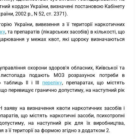
итний кордон України, визначені постановою Кабінету
аїни, 2002 р., N 52, ст. 2371).
орію України, вивезення з її території наркотичних
іку
, та препаратів (лікарських засобів) в кількості, що
дарювання у межах квот, які щороку визначаються
управління охорони здоров'я обласних, Київської та
5 листопада подають МОЗ розрахунок потреби в
таблиць II і III
переліку
, препаратах, що містять
, що перевищує гранично допустиму, на наступний рік
 заяву на визначення квоти наркотичних засобів і
епаратів, що містять наркотичні засоби, психотропні
допустиму, на наступний рік для їх виробництва,
я з її території за формою згідно з додатком 2.