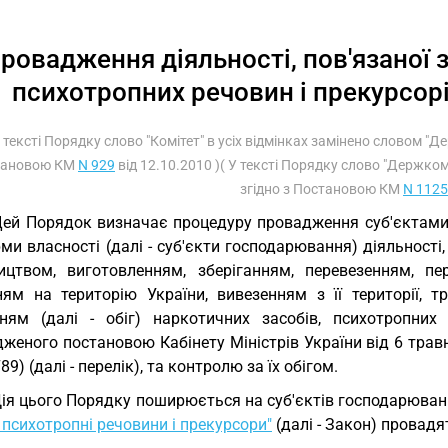
ровадження діяльності, пов'язаної з
психотропних речовин і прекурсорів
У тексті Порядку слово "Комітет" в усіх відмінках замінено словом "
тановою КМ
N 929
від 12.10.2010 )( У тексті Порядку слово "Держко
згідно з Постановою КМ
N 1125
Цей Порядок визначає процедуру провадження суб'єктам
ми власності (далі - суб'єкти господарювання) діяльності
ицтвом, виготовленням, зберіганням, перевезенням, пер
ням на територію України, вивезенням з її території, т
ням (далі - обіг) наркотичних засобів, психотропних
женого постановою Кабінету Міністрів України від 6 трав
789) (далі - перелік), та контролю за їх обігом.
Дія цього Порядку поширюється на суб'єктів господарюванн
 психотропні речовини і прекурсори"
(далі - Закон) провадят