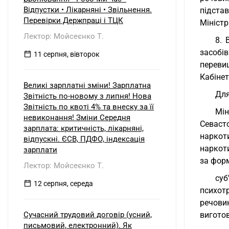
Відпустки • Лікарняні • Звільнення.
підстав
Перевірки Держпраці і ТЦК
Міністр
Лектор: Мойсеєнко Т.
8. 
засобів
11 серпня, вівторок
переви
Кабінет
Великі зарплатні зміни! Зарплатна
Для
Звітність по-новому з липня! Нова
Звітність по квоті 4% та внеску за її
Мін
невиконання! Зміни Середня
Севаст
зарплата: критичність, лікарняні,
наркот
відпускні. ЄСВ, ПДФО, індексація
наркоти
зарплати
за форм
Лектор: Мойсеєнко Т.
суб
12 серпня, середа
психотр
речови
Сучасний трудовий договір (усний,
виготов
письмовий, електронний). Як