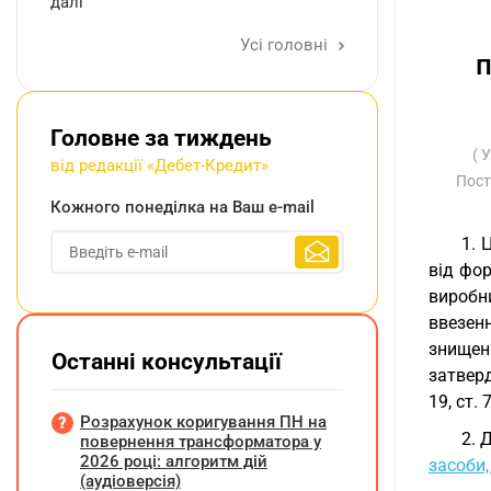
далі
Усі головні
п
Головне за тиждень
( 
від редакції «Дебет-Кредит»
Пос
Кожного понеділка на Ваш e-mail
1. 
від фор
виробн
ввезен
знищен
Останні консультації
затверд
19, ст. 
Розрахунок коригування ПН на
2. 
повернення трансформатора у
2026 році: алгоритм дій
засоби,
(аудіоверсія)