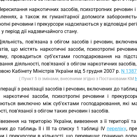
Пересилання наркотичних засобів, психотропних речовин і
вленнях, а також як гуманітарної допомоги забороняєтьс
опні речовини і прекурсори надсилаються у відповідні рег
 у період дії надзвичайного стану.
Діяльність, пов'язана з обігом засобів і речовин, включени
атів, що містять наркотичні засоби, психотропні речовин
иму, провадиться суб'єктами господарювання на підста
вання діяльності, пов'язаної з обігом наркотичних засобів
вою Кабінету Міністрів України від 5 грудня 2007 р.
N 1387
( Пункт 5 із змінами, внесеними згідно з Постановами КМ
Операції з реалізації засобів і речовин, включених до таблиць 
ь наркотичні засоби, психотропні речовини і прекурсор
юються виключно між суб'єктами господарювання, які ма
сті, пов'язаної з обігом таких речовин і засобів.
Ввезення на територію України, вивезення з її території т
их до таблиць II і III та списку 1 таблиці IV
переліку
, пр
ни і прекурсори в кількості, що перевищує гранично доп