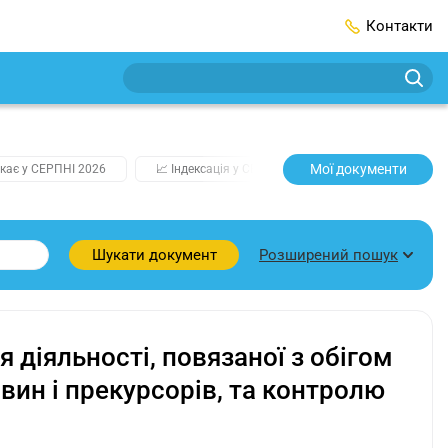
Контакти
Мої документи
кає у СЕРПНІ 2026
📈 Індексація у СЕРПНІ
2️⃣0️⃣2️⃣7️⃣ Усі клю
Розширений пошук
Шукати документ
діяльності, повязаної з обігом
вин і прекурсорів, та контролю