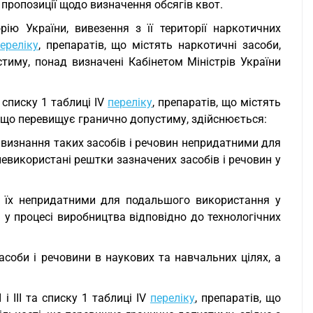
пропозиції щодо визначення обсягів квот.
рію України, вивезення з її території наркотичних
ереліку
, препаратів, що містять наркотичні засоби,
тиму, понад визначені Кабінетом Міністрів України
а списку 1 таблиці IV
переліку
, препаратів, що містять
і, що перевищує гранично допустиму, здійснюється:
 визнання таких засобів і речовин непридатними для
икористані рештки зазначених засобів і речовин у
я їх непридатними для подальшого використання у
у процесі виробництва відповідно до технологічних
соби і речовини в наукових та навчальних цілях, а
і III та списку 1 таблиці IV
переліку
, препаратів, що