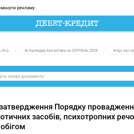
мкнути рекламу
.26 р.
📅 Календар бухгалтера на СЕРПЕНЬ 2026
☀️Що нас че
затвердження Порядку провадження 
отичних засобів, психотропних речо
х обігом