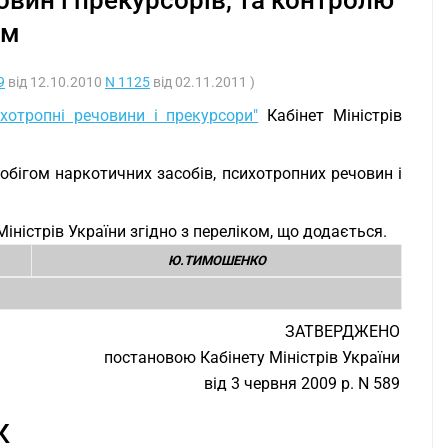
овин і прекурсорів, та контролю
ом
9
від 12.10.2010
N 1125
від 02.11.2011 )
хотропні речовини і прекурсори"
Кабінет Міністрів
обігом наркотичних засобів, психотропних речовин і
іністрів України згідно з переліком, що додається.
Ю.ТИМОШЕНКО
ЗАТВЕРДЖЕНО
постановою Кабінету Міністрів України
від 3 червня 2009 р. N 589
К