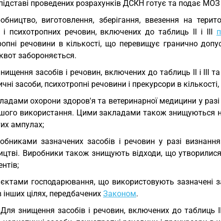
підставі проведених розрахунків ДСКН готує та подає МОЗ 
обництво, виготовлення, зберігання, ввезення на терито
 і психотропних речовин, включених до таблиць II і III
п
ропні речовини в кількості, що перевищує гранично допус
 квот забороняється.
Знищення засобів і речовин, включених до таблиць II і III т
чні засоби, психотропні речовини і прекурсори в кількост
ладами охорони здоров'я та ветеринарної медицини у разі
шого використання. Цими закладами також знищуються нев
их ампулах;
обниками зазначених засобів і речовин у разі визнанн
ицтві. Виробники також знищують відходи, що утворилися 
нтів;
'єктами господарювання, що використовують зазначені за
 інших цілях, передбачених
Законом
.
 Для знищення засобів і речовин, включених до таблиць II 