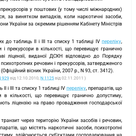
 прекурсорів у поштових (у тому числі міжнародних)
я, за винятком випадків, коли наркотичні засоби,
іони України за окремим рішенням Кабінету Міністрів
х до таблиць II і III та списку 1 таблиці IV
переліку
,
и і прекурсори в кількості, що перевищує гранично
ві ліцензії, виданої ДСКН відповідно до Порядку
, психотропних речовин і прекурсорів, затвердженого
(Офіційний вісник України, 2007 р., N 93, ст. 3412).
N 929
від 12.10.2010,
N 1125
від 02.11.2011 )
II і III та списку 1 таблиці IV
переліку
, препаратів, що
и в кількості, що перевищує гранично допустиму,
ють ліцензію на право провадження господарської
а транзит через територію України засобів і речовин,
епаратів, що містять наркотичні засоби, психотропні
устиму, здійснюється суб'єктами господарювання на