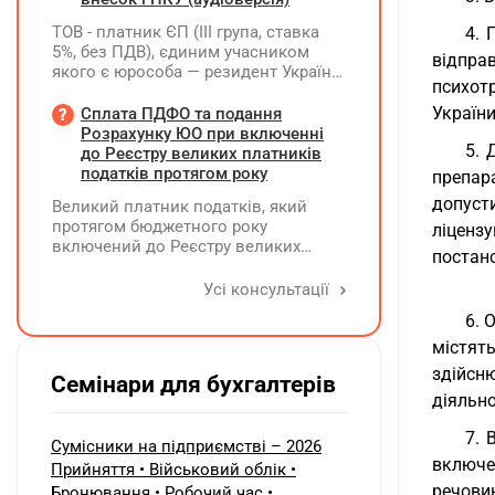
ТОВ - платник ЄП (ІІІ група, ставка
4. 
5%, без ПДВ), єдиним учасником
відпра
якого є юрособа — резидент України,
психотр
у 2026 році планує розподілити та
виплатити дивіденди за рахунок
України
Сплата ПДФО та подання
нерозподіленого прибутку 2024–
Розрахунку ЮО при включенні
5. 
2025 років у сумі 15 млн грн. Які
до Реєстру великих платників
податкові наслідки виникають у
податків протягом року
препар
ТОВ-емітента?
допуст
Великий платник податків, який
протягом бюджетного року
ліцензу
включений до Реєстру великих
постано
платників податків, сплачує ПДФО
за місцем попереднього обліку, а
Усі консультації
Податковий розрахунок подає за
6. 
новим (основним) місцем обліку
містят
здійсн
Семінари для бухгалтерів
діяльно
7. 
Сумісники на підприємстві – 2026
включен
Прийняття • Військовий облік •
речови
Бронювання • Робочий час •