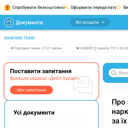
Спробувати безкоштовно
Оформити передплату
Ви
Документи
Всі розділи
ВАЖЛИВІ ТЕМИ
🔉Підсумки тижня. 27-31 липня
💔 НОВИЙ (!) перелік ТОТ з 24.06
Поставити запитання
фахівцям редакції «Дебет-Кредит»
Моє запитання
Про 
нарк
Усі документи
за ї