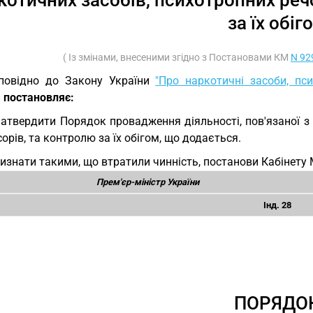
котичних засобів, психотропних реч
за їх обіг
( Із змінами, внесеними згідно з Постановами КМ
N 92
повідно до Закону України
"Про наркотичні засоби, пси
и
постановляє:
Затвердити Порядок провадження діяльності, пов'язаної з 
орів, та контролю за їх обігом, що додається.
Визнати такими, що втратили чинність, постанови Кабінету М
Прем'єр-міністр України
Інд. 28
ПОРЯДО