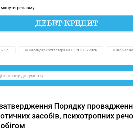
мкнути рекламу
.26 р.
📅 Календар бухгалтера на СЕРПЕНЬ 2026
☀️Що нас че
затвердження Порядку провадження 
отичних засобів, психотропних речо
х обігом