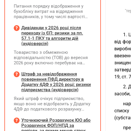
Питання порядку відображення у
"те
бухобліку витрат на відрядження
працівників, у тому числі вартості
проживання в готелі, яке сплачено з
карткового рахунку працівника та
Дивіденди у 2026 році після
підтвердження таких операцій
переходу із ЄП: ризики за пп.
1. 
первинними документами, належать
57.1-1 ПКУ та алгоритм дій
від фор
до компетенції Мінфіну
(аудіоверсія)
виробн
Товариство з обмеженою
ввезен
відповідальністю (ТОВ) до вересня
знищен
2026 року включно перебуває на
спрощеній системі оподаткування
затверд
(єдиний податок, 3 група, ставка 5%,
Штраф за невідображення
19, ст. 
неплатник ПДВ). З 1 жовтня 2026
повернення ПФД директору в
року підприємство переходить на
Додатку 4ДФ у 2026 році: ризики
2. 
загальну систему оподаткування
підприємства (аудіоверсія)
засоби,
(стає платником податку на
Який штраф очікує підприємство,
прибуток). За результатами
нар
якщо воно не відобразить у Додатку
діяльності у періоді 2024–2025 років
4ДФ до податкового розрахунку
(під час перебування на спрощеній
списку 
повернення поворотної фінансової
системі) підприємство отримало
(субстан
допомоги (ПФД) директору?
Уточнюючий Розрахунок ЮО або
чистий прибуток, сума
Розрахунок ФОП/НПД за
нерозподіленого прибутку в балансі
пре
періоди, за якими минув строк