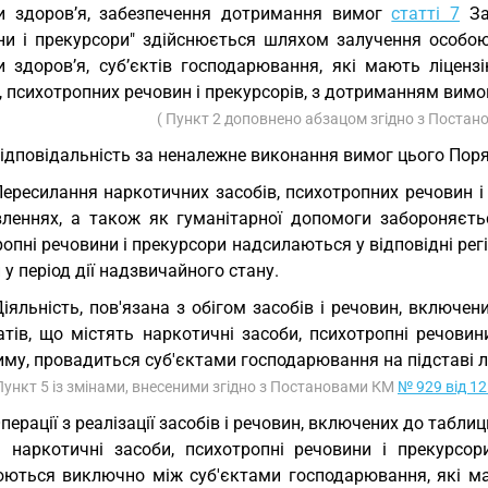
и здоров’я, забезпечення дотримання вимог
статті 7
Зак
ни і прекурсори" здійснюється шляхом залучення особою
и здоров’я, суб’єктів господарювання, які мають ліценз
, психотропних речовин і прекурсорів, з дотриманням вим
( Пункт 2 доповнено абзацом згідно з Поста
Відповідальність за неналежне виконання вимог цього Поря
Пересилання наркотичних засобів, психотропних речовин і
вленнях, а також як гуманітарної допомоги забороняєтьс
опні речовини і прекурсори надсилаються у відповідні рег
 у період дії надзвичайного стану.
Діяльність, пов'язана з обігом засобів і речовин, включених
атів, що містять наркотичні засоби, психотропні речовин
му, провадиться суб'єктами господарювання на підставі л
Пункт 5 із змінами, внесеними згідно з Постановами КМ
№ 929 від 12
Операції з реалізації засобів і речовин, включених до таблиць I
ь наркотичні засоби, психотропні речовини і прекурсор
юються виключно між суб'єктами господарювання, які ма