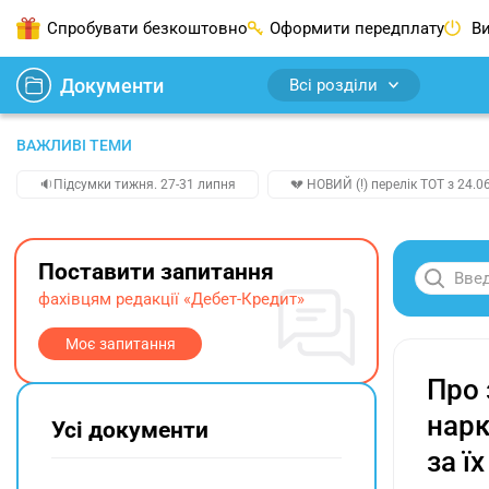
Спробувати безкоштовно
Оформити передплату
Ви
Документи
Всі розділи
ВАЖЛИВІ ТЕМИ
🔉Підсумки тижня. 27-31 липня
💔 НОВИЙ (!) перелік ТОТ з 24.06
Поставити запитання
фахівцям редакції «Дебет-Кредит»
Моє запитання
Про 
нарк
Усі документи
за ї