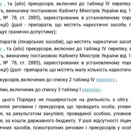
у
, та (або) прекурсори, включені до таблиці IV перелік
ть, визначену постановою Кабінету Міністрів України від 
., № 78, ст. 2885), зареєстрованих в установленому пор
анції) (далі - препарати, що містять наркотичні засоби,
щує гранично допустиму);
паратів (лікарських засобів), що містять наркотичні засоби
у
, та (або) прекурсори, включені до таблиці IV переліку,
ть, визначену постановою Кабінету Міністрів України від 
., № 78, ст. 2885), зареєстрованих в установленому пор
нції) (далі - препарати, що містять малу кількість наркотич
курсорів, включених до списку 2 таблиці IV
переліку
;
лин, включених до списку 3 таблиці I
переліку
.
 цього Порядку не поширюється на діяльність з обігу л
ропні речовини і прекурсори, що провадить особа, уповн
’я, за результатом закупівлі, проведеної особою, уповн
я, за кошти державного бюджету. У разі відсутності ліцен
ичних засобів, психотропних речовин і прекурсорів у осо