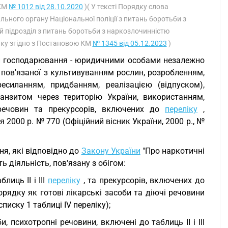
 КМ
№ 1012 від 28.10.2020
)( У тексті Порядку слова
льного органу Національної поліції з питань боротьби з
ий підрозділ з питань боротьби з наркозлочинністю
інку згідно з Постановою КМ
№ 1345 від 05.12.2023
)
и господарювання - юридичними особами незалежно
, пов'язаної з культивуванням рослин, розробленням,
есиланням, придбанням, реалізацією (відпуском),
ранзитом через територію України, використанням,
 речовин та прекурсорів, включених до
переліку
,
 2000 р. № 770 (Офіційний вісник України, 2000 р., №
я, які відповідно до
Закону України
"Про наркотичні
ь діяльність, пов'язану з обігом:
иць II і III
переліку
, та прекурсорів, включених до
рядку як готові лікарські засоби та діючі речовини
 списку 1 таблиці IV переліку);
, психотропні речовини, включені до таблиць II і III