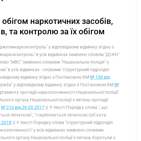
 обігом наркотичних засобів,
, та контролю за їх обігом
Держкомнаркоконтроль" у відповідному відмінку згідно з
мнаркоконтроль" в усіх відмінках замінено словом "ДСКН"
слово "МВС" замінено словами "Національна поліція" у
ав" в усіх відмінках - словами "структурний підрозділ
дповідному відмінку згідно з Постановою КМ
№ 150 від
лужба" у відповідному відмінку згідно з Постановою КМ
№
ртаменту протидії наркозлочинності Національної поліції"
льного органу Національної поліції з питань протидії
М
№ 210 від 29.03.2017
)( У тексті Порядку слова ", що
ться печаткою", "і скріплюється печаткою суб’єкта
5.2018
)( У тексті Порядку слова "структурний підрозділ
ркозлочинності" у всіх відмінках замінено словами
льного органу Національної поліції з питань боротьби з