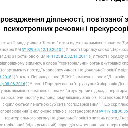
ровадження діяльності, пов'язаної з
психотропних речовин і прекурсорів
У тексті Порядку слово "Комітет" в усіх відмінках замінено словом "
ановою КМ
№ 929 від 12.10.2010
)( У тексті Порядку слово "Держко
згідно з Постановою КМ
№ 1125 від 02.11.2011
)( У тексті Порядку 
відповідному відмінку, а слова "територіальний орган внутрішніх спр
Департаменту протидії наркозлочинності Національної поліції" у ві
3.2016
)( У тексті Порядку слово "ДСКН" замінено словом "Держлікс
від 08.08.2016
)( У тексті Порядку слова "структурний підрозділ Депа
у всіх відмінках замінено словами "структурний підрозділ територіа
наркозлочинності" у відповідному відмінку згідно з Постановою К
скріплюються печаткою суб’єкта господарювання", ", що скріплює
осподарювання" виключено згідно з Постановою КМ
№ 419 від 30.0
територіального органу Національної поліції з питань протидії на
риторіальний (відокремлений) підрозділ міжрегіонального територіа