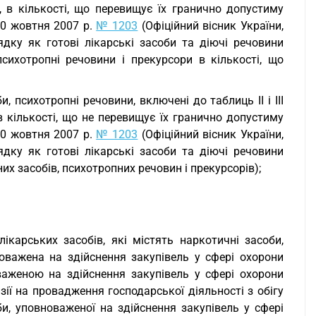
у, в кількості, що перевищує їх гранично допустиму
10 жовтня 2007 р.
№ 1203
(Офіційний вісник України,
ядку як готові лікарські засоби та діючі речовини
 психотропні речовини і прекурсори в кількості, що
, психотропні речовини, включені до таблиць II і III
 в кількості, що не перевищує їх гранично допустиму
10 жовтня 2007 р.
№ 1203
(Офіційний вісник України,
ядку як готові лікарські засоби та діючі речовини
них засобів, психотропних речовин і прекурсорів);
ікарських засобів, які містять наркотичні засоби,
оважена на здійснення закупівель у сфері охорони
оваженою на здійснення закупівель у сфері охорони
зії на провадження господарської діяльності з обігу
би, уповноваженої на здійснення закупівель у сфері