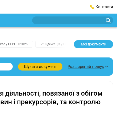
Контакти
Мої документи
кає у СЕРПНІ 2026
📈 Індексація у СЕРПНІ
2️⃣0️⃣2️⃣7️⃣ Усі клю
Розширений пошук
Шукати документ
діяльності, повязаної з обігом
вин і прекурсорів, та контролю