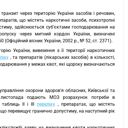
а транзит через територію України засобів і речовин,
епаратів, що містять наркотичні засоби, психотропні
устиму, здійснюється суб'єктами господарювання на
ропуску через митний кордон України, визначені
 (Офіційний вісник України, 2002 р., № 52, ст. 2371).
орію України, вивезення з її території наркотичних
ліку
, та препаратів (лікарських засобів) в кількості,
подарювання у межах квот, які щороку визначаються
управління охорони здоров'я обласних, Київської та
5 листопада подають МОЗ розрахунок потреби в
таблиць II і III
переліку
, препаратах, що містять
, що перевищує гранично допустиму, на наступний рік
лікслужбі заяву на визначення квоти наркотичних