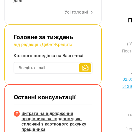
далі
Усі головні
п
Головне за тиждень
( 
від редакції «Дебет-Кредит»
Пост
Кожного понеділка на Ваш e-mail
02.0
512 
Останні консультації
Витрати на відрядження
г
працівника за кордоном, які
сплачені з карткового рахунку
"те
працівника