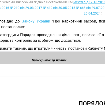
 Із змінами, внесеними згідно з Постановами КМ
№ 929 від 12.10.201
8.2016
№ 210 від 29.03.2017
№ 419 від 30.05.2018
№ 668 від 29.07.2
26.04.2024
)
дповідно до
Закону України
"Про наркотичні засоби, пси
и постановляє:
Затвердити Порядок провадження діяльності, пов'язаної з 
орів, та контролю за їх обігом, що додається.
Визнати такими, що втратили чинність, постанови Кабінету М
Прем'єр-міністр України
ПОРЯДО