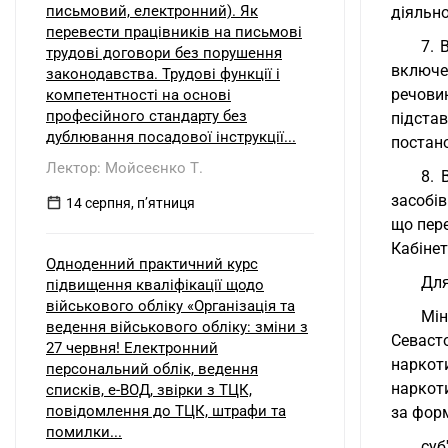
письмовий, електронний). Як
діяльно
перевести працівників на письмові
7. 
трудові договори без порушення
включен
законодавства. Трудові функції і
речови
компетентності на основі
професійного стандарту без
підста
дублювання посадової інструкції...
постано
Лектор: Мойсеєнко Т.
8. 
засобів
14 серпня, пʼятниця
що пер
Кабінет
Одноденний практичний курс
Для
підвищення кваліфікації щодо
військового обліку «Організація та
Мін
ведення військового обліку: зміни з
Севаст
27 червня! Електронний
наркот
персональний облік, ведення
наркоти
списків, е-ВОД, звірки з ТЦК,
повідомлення до ТЦК, штрафи та
за форм
помилки...
суб