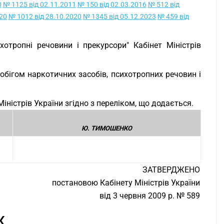
0
№ 1125 від 02.11.2011
№ 150 від 02.03.2016
№ 512 від
020
№ 1012 від 28.10.2020
№ 1345 від 05.12.2023
№ 459 від
хотропні речовини і прекурсори" Кабінет Міністрів
обігом наркотичних засобів, психотропних речовин і
іністрів України згідно з переліком, що додається.
Ю. ТИМОШЕНКО
ЗАТВЕРДЖЕНО
постановою Кабінету Міністрів України
від 3 червня 2009 р. № 589
К