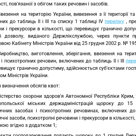
сті, пов'язаної з обігом таких речовин і засобів.
Ввезення на територію України, вивезення з її території т
их до таблиць II і III та списку 1 таблиці IV
переліку
, пр
ни і прекурсори в кількості, що перевищує гранично доп
ві дозволу, виданого Держлікслужбою, через пункти п
вою Кабінету Міністрів України від 25 грудня 2002 р. № 1950
Виробництво, виготовлення, зберігання, ввезення на терит
 і психотропних речовин, включених до таблиць II і III
пере
евищує гранично допустиму, здійснюється суб'єктами гос
ом Міністрів України.
 визначення обсягів квот:
істерство охорони здоров'я Автономної Республіки Крим, 
опольської міських держадміністрацій щороку до 1
ичних засобах і психотропних речовинах, включених до 
чні засоби, психотропні речовини і прекурсори в кількості
ою згідно з додатком 1;
'єкти господарювання подають щороку до 1 грудня Держ