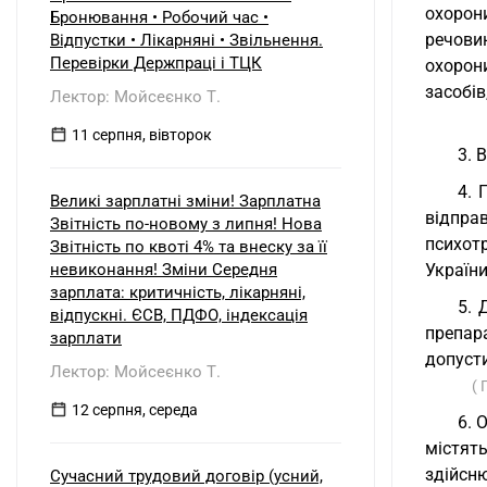
б) нерезидентом?
охорон
Бронювання • Робочий час •
речови
Відпустки • Лікарняні • Звільнення.
Перевірки Держпраці і ТЦК
охорон
засобів
Лектор: Мойсеєнко Т.
11 серпня, вівторок
3. 
4. 
Великі зарплатні зміни! Зарплатна
відпра
Звітність по-новому з липня! Нова
психотр
Звітність по квоті 4% та внеску за її
невиконання! Зміни Середня
України
зарплата: критичність, лікарняні,
5. 
відпускні. ЄСВ, ПДФО, індексація
препар
зарплати
допусти
Лектор: Мойсеєнко Т.
( 
12 серпня, середа
6. 
містят
здійсн
Сучасний трудовий договір (усний,