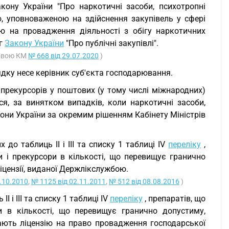
ону України "Про наркотичні засоби, психотропні
, уповноваженою на здійснення закупівель у сфері
ію на провадження діяльності з обігу наркотичних
ог
Закону України
"Про публічні закупівлі".
новою КМ
№ 668 від 29.07.2020
)
дку несе керівник суб'єкта господарювання.
 прекурсорів у поштових (у тому числі міжнародних)
я, за винятком випадків, коли наркотичні засоби,
іони України за окремим рішенням Кабінету Міністрів
 до таблиць II і III та списку 1 таблиці IV
переліку
,
и і прекурсори в кількості, що перевищує гранично
іцензії, виданої Держлікслужбою.
.10.2010
,
№ 1125 від 02.11.2011
,
№ 512 від 08.08.2016
)
I і III та списку 1 таблиці IV
переліку
, препаратів, що
и в кількості, що перевищує гранично допустиму,
ють ліцензію на право провадження господарської