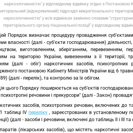
наркозлочинністю" у відповідному відмінку згідно з Постановою
риторіальний (відокремлений) підрозділ міжрегіонального територіа
наркозлочинністю" у всіх відмінках замінено словами "структурн
територіального органу Національної поліції" у відповідному відм
Цей Порядок визначає процедуру провадження суб'єктам
ми власності (далі - суб'єкти господарювання) діяльності
ицтвом, виготовленням, зберіганням, перевезенням, пер
ням на територію України, вивезенням з її території, т
ням (далі - обіг) наркотичних засобів, психотропних
женого постановою Кабінету Міністрів України від 6 травня
789) (далі - перелік), та контролю за їх обігом.
Дія цього Порядку поширюється на суб'єктів господарюванн
 психотропні речовини і прекурсори" (далі - Закон) провадят
котичних засобів, психотропних речовин, включених до табл
1 таблиці IV
переліку
, зареєстрованих в установленому по
ції) (далі - засоби і речовини, включені до таблиць II і III та
паратів (лікарських засобів), що містять наркотичні засоби