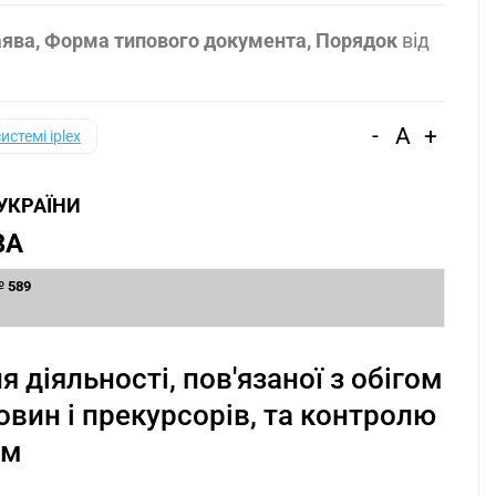
 Заява, Форма типового документа, Порядок
від
-
A
+
системі iplex
 УКРАЇНИ
ВА
№ 589
діяльності, пов'язаної з обігом
овин і прекурсорів, та контролю
ом