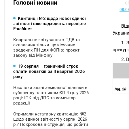
Головні новини
(
08.0
Квитанції №2 щодо нової єдиної
звітності вже надходять: перевірте
Ві
Е-кабінет
Україн
Квартальне звітування з ПДВ та
1. 
складання тільки щомісячних
прекурс
зведених ПН для ФОПів: проєкт
закону від Мінфіну
2. 
19 серпня – граничний строк
сплати податків за ІI квартал 2026
року
Наслідки здачі земельної ділянки в
Інд. 28
суборенду платником ЄП 4 гр. у 2026
році: ІПК від ДПС та коментар
редакції
Отримали негативну квитанцію №2
щодо єдиної звітності у серпні 2026
р.? Покрокова інструкція, що робити