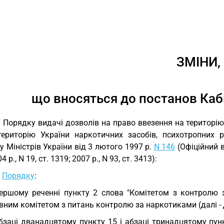
ЗМІНИ,
що вносяться до постанов Кабі
У Порядку видачі дозволів на право ввезення на територію 
територію України наркотичних засобів, психотропних 
у Міністрів України від 3 лютого 1997 р.
N 146
(Офіційний ві
4 р., N 19, ст. 1319; 2007 р., N 93, ст. 3413):
у
Порядку
:
ершому реченні пункту 2 слова "Комітетом з контролю з
вним комітетом з питань контролю за наркотиками (далі 
бзаці дванадцятому пункту 15 і абзаці тринадцятому пун