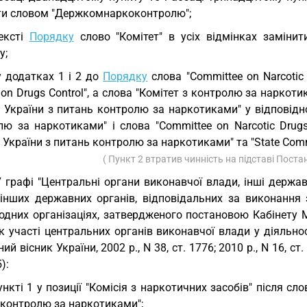
ти словом "Держкомнаркоконтролю";
ексті
Порядку
слово "Комітет" в усіх відмінках заміни
у;
у додатках 1 і 2 до
Порядку
слова "Committee on Narcotic 
 on Drugs Control", а слова "Комітет з контролю за наркот
 України з питань контролю за наркотиками" у відповідно
лю за наркотиками" і слова "Committee on Narcotic Drug
 України з питань контролю за наркотиками" та "State Commit
( Пункт 2 втратив чинність на підставі Пост
У графі "Центральні органи виконавчої влади, інші держав
 інших державних органів, відповідальних за виконання 
одних організаціях, затвердженого постановою Кабінету Мі
 участі центральних органів виконавчої влади у діяльнос
ий вісник України, 2002 р., N 38, ст. 1776; 2010 р., N 16, ст. 
):
ункті 1 у позиції "Комісія з наркотичних засобів" після с
 контролю за наркотиками";