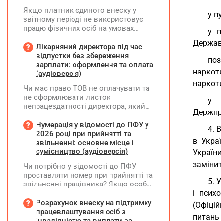
Якщо платник єдиного внеску у
у п
звітному періоді не використовує
працю фізичних осіб на умовах
у п
трудового договору (контракту) або
Держав
на інших умовах, передбачених
Лікарняний директора під час
законодавством, Додаток Д1/
відпустки без збереження
поз
Додаток ФІЗ-Д1 за відповідний
зарплати: оформлення та оплата
наркот
період не подається
(аудіоверсія)
наркот
Чи має право ТОВ не оплачувати та
не оформлювати листок
у 
непрацездатності директора, який
Держпр
перебуває у відпустці без
збереження заробітної плати під час
Нумерація у відомості до ПФУ у
4. 
призупинення діяльності
2026 році при прийнятті та
в Укра
підприємства?
звільненні: основне місце і
сумісництво (аудіоверсія)
України
заміни
Чи потрібно у відомості до ПФУ
проставляти номер при прийнятті та
5. 
звільненні працівника? Якщо особа
одночасно працювала за основним
і псих
місцем роботи та за сумісництвом,
Розрахунок внеску на підтримку
(Офіцій
чи рахується це як два роботодавці?
працевлаштування осіб з
питань
інвалідністю та виплати за