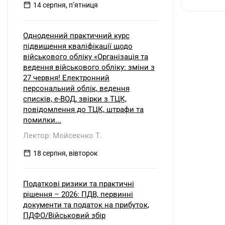
14 серпня, пʼятниця
Одноденний практичний курс
підвищення кваліфікації щодо
військового обліку «Організація та
ведення військового обліку: зміни з
27 червня! Електронний
персональний облік, ведення
списків, е-ВОД, звірки з ТЦК,
повідомлення до ТЦК, штрафи та
помилки...
Лектор: Мойсеєнко Т.
18 серпня, вівторок
Податкові ризики та практичні
рішення – 2026: ПДВ, первинні
документи та податок на прибуток,
ПДФО/Військовий збір