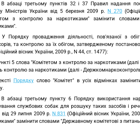
 В абзаці третьому пунктів 32 і 37 Правил надання по
ту Міністрів України від 5 березня 2009 р.
N 270
(Офіцій
етом з контролю за наркотиками" замінити словам
иками".
 У Порядку провадження діяльності, пов'язаної з обі
орів, та контролю за їх обігом, затвердженому постаново
ційний вісник України, 2009 р., N 44, ст. 1477):
ункті 5 слова "Комітетом з контролю за наркотиками (далі
нь контролю за наркотиками (далі - Держкомнаркоконтроль
ексті
Порядку
слово "Комітет" в усіх відмінках заміни
у.
 В абзаці третьому пункту 6 Порядку використання нар
ування службових собак для розшуку таких засобів і реч
 від 29 липня 2009 р.
N 831
(Офіційний вісник України, 2009
иками" замінити словами "Державному комітетові з питань