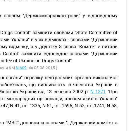
ти словом "Держкомнаркоконтроль" у відповідному
Drugs Control" замінити словами "State Committee of
иками України" в усіх відмінках - словами "Державний
му відмінку, а у додатку 3 слова "Комітет з питань
s Control" замінити відповідно словами "Державний
tee of Ukraine on Drugs Control".
анови КМ
N 609
від 05.08.2015 )
ні органи" переліку центральних органів виконавчої
зобов'язань, що випливають із членства України в
ністрів України від 13 вересня 2002 р.
N 1371
"Про
ті міжнародних організацій, членом яких є Україна"
747, N 41, ст. 1336, N 51, ст. 1696, N 52, ст. 1741, N 58,
лова "МВС" доповнити словами ", Державний комітет з