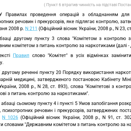
( Пункт 6 втратив чинність на підставі Пост
У Правилах проведення операцій з обладнанням для в
опних речовин і прекурсорів, яке підлягає контролю, зат
зня 2008 р.
N 211
(Офіційний вісник України, 2008 р., N 23, ст
бзаці другому пункту 3 слова "Комітетом з контролю з
вним комітетом з питань контролю за наркотиками (далі 
ексті
Правил
слово "Комітет" в усіх відмінках заміни
у.
У другому реченні пункту 20 Порядку використання наркоти
нарній медицині, затвердженого постановою Кабінету Міні
України, 2008 р., N 28, ст. 893), слова "Комітетові з к
ові з питань контролю за наркотиками".
В абзаці сьомому пункту 4 і пункті 5 Умов запобігання ро
, психотропних речовин і прекурсорів, затверджених пост
.
N 1026
(Офіційний вісник України, 2008 р., N 91, ст. 3
ти словами "Державним комітетом з питань контролю за н