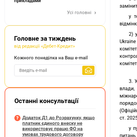
прикладами
заміни
Усі головні
у т
відмінк
2) 
Головне за тиждень
Ukraine
від редакції «Дебет-Кредит»
комітет
контро
Кожного понеділка на Ваш e-mail
комітет
3. 
влади,
міжнар
Останні консультації
порядок
(Офіційн
Додаток Д1 до Розрахунку, якщо
ст. 2025
платник єдиного внеску не
у п
використовує працю ФО на
умовах трудового договору
питань