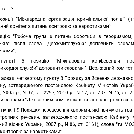
ункті 3:
озиції "Міжнародна організація кримінальної поліції (
ний комітет з питань контролю за наркотиками";
ицію "Робоча група з питань боротьби з тероризмом,
иків" після слова "Держмитслужба" доповнити слова
иками";
пункті 5 позицію "Міжнародна конференція проти
икордонслужби" доповнити словами ", Державний комітет 
В абзаці четвертому пункту 3 Порядку здійснення державно
їну, затвердженого постановою Кабінету Міністрів Укра
, 2005 р., N 37, ст. 2297; 2010 р., N 17, ст. 787, N 75, с
ти словами "Державним комітетом з питань контролю за н
У пункті 9 Порядку перевезення хворими, які прямують тра
отропних речовин, затвердженого постановою Кабінету 
ний вісник України, 2007 р., N 86, ст. 3161), слова "та 
 контролю за наркотиками".