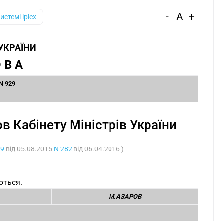
-
A
+
системі iplex
 УКРАЇНИ
 В А
 N 929
в Кабінету Міністрів України
09
від 05.08.2015
N 282
від 06.04.2016 )
ються.
М.АЗАРОВ