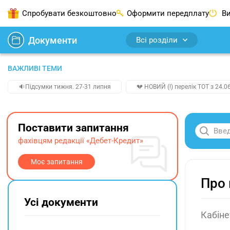
Спробувати безкоштовно
Оформити передплату
Ви
Документи
Всі розділи
ВАЖЛИВІ ТЕМИ
🔉Підсумки тижня. 27-31 липня
💔 НОВИЙ (!) перелік ТОТ з 24.06
Поставити запитання
фахівцям редакції «Дебет-Кредит»
Моє запитання
Про 
Усі документи
Кабіне