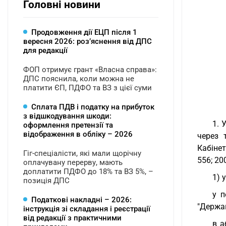
Головні новини
Продовження дії ЕЦП після 1
вересня 2026: розʼяснення від ДПС
для редакції
ФОП отримує грант «Власна справа»:
ДПС пояснила, коли можна не
платити ЄП, ПДФО та ВЗ з цієї суми
Сплата ПДВ і податку на прибуток
з відшкодування шкоди:
1. 
оформлення претензії та
відображення в обліку – 2026
через 
Кабінет
Гіг-спеціалісти, які мали щорічну
556; 200
оплачувану перерву, мають
доплатити ПДФО до 18% та ВЗ 5%, –
1) 
позиція ДПС
у п
Податкові накладні – 2026:
"Держа
інструкція зі складання і реєстрації
від редакції з практичними
в а