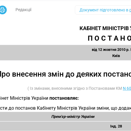
Редакції
Документ підготовлено в
КАБІНЕТ МІНІСТРІВ
П О С Т А Н О
від 12 жовтня 2010 р.
Київ
ро внесення змін до деяких постано
( Із змінами, внесеними згідно з Постановами КМ
N 6
інет Міністрів України
постановляє:
сти до постанов Кабінету Міністрів України зміни, що дода
Прем'єр-міністр України
Інд. 28