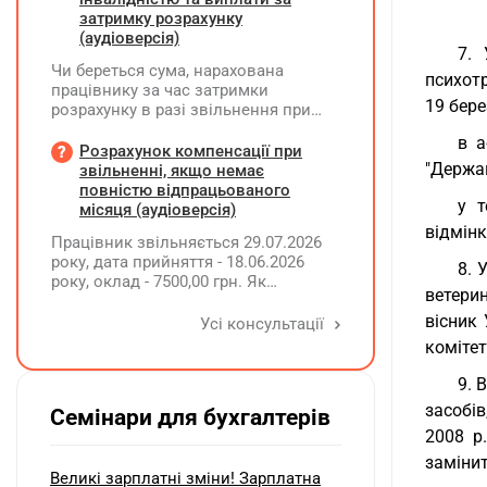
затримку розрахунку
(аудіоверсія)
7. 
Чи береться сума, нарахована
психотр
працівнику за час затримки
19 бере
розрахунку в разі звільнення при
обчсиленні середньомісячної
в а
заробітної плати (винагороди), для
Розрахунок компенсації при
розрахунку внеску на підтримку
"Держа
звільненні, якщо немає
працевлаштування осіб з
повністю відпрацьованого
у т
інвалідністю?
місяця (аудіоверсія)
відмінк
Працівник звільняється 29.07.2026
року, дата прийняття - 18.06.2026
8. 
року, оклад - 7500,00 грн. Як
ветери
розрахувати компенсацію трьох
невикористаних днів відпустки при
вісник 
Усі консультації
звільненні?
комітет
9. 
засобів
Семінари для бухгалтерів
2008 р
заміни
Великі зарплатні зміни! Зарплатна