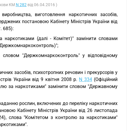
анови КМ
N 282
від 06.04.2016 )
иробництва, виготовлення наркотичних засобів,
верджених постановою Кабінету Міністрів України від
. 685):
а наркотиками (далі - Комітет)" замінити словами
- Держкомнаркоконтроль)";
ти словом "Держкомнаркоконтроль" у відповідному
чних засобів, психотропних речовин і прекурсорів у
стрів України від 9 квітня 2008 р.
N 334
(Офіційний
онтролю за наркотиками" замінити словом "Державному
зкраданню рослин, включених до переліку наркотичних
ановою Кабінету Міністрів України від 26 листопада
024), слова "Комітетом з контролю за наркотиками"
аркотиками".