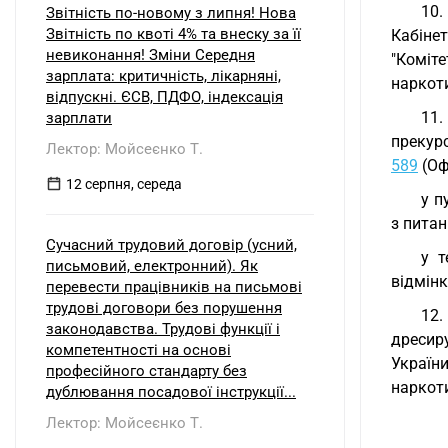
10.
Звітність по-новому з липня! Нова
Звітність по квоті 4% та внеску за її
Кабіне
невиконання! Зміни Середня
"Коміт
зарплата: критичність, лікарняні,
наркот
відпускні. ЄСВ, ПДФО, індексація
11.
зарплати
прекурс
Лектор: Мойсеєнко Т.
589
(Офі
12 серпня, середа
у п
з пита
Сучасний трудовий договір (усний,
у т
письмовий, електронний). Як
відмінк
перевести працівників на письмові
трудові договори без порушення
12.
законодавства. Трудові функції і
дресир
компетентності на основі
України
професійного стандарту без
наркот
дублювання посадової інструкції...
Лектор: Мойсеєнко Т.