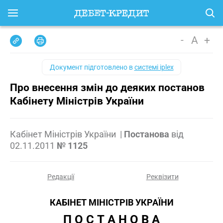
-
A
+
Документ підготовлено в
системі iplex
Про внесення змін до деяких постанов
Кабінету Міністрів України
Кабінет Міністрів України
|
Постанова
від
02.11.2011
№ 1125
Редакції
Реквізити
КАБІНЕТ МІНІСТРІВ УКРАЇНИ
П О С Т А Н О В А