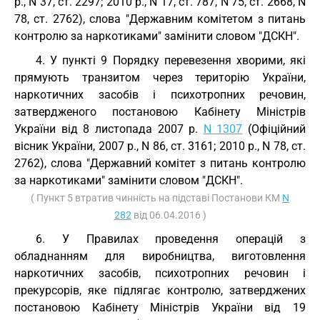
р., N 37, ст. 2297; 2010 р., N 17, ст. 787, N 75, ст. 2668, N
78, ст. 2762), слова "Державним комітетом з питань
контролю за наркотиками" замінити словом "ДСКН".
4. У пункті 9 Порядку перевезення хворими, які
прямують транзитом через територію України,
наркотичних засобів і психотропних речовин,
затвердженого постановою Кабінету Міністрів
України від 8 листопада 2007 р.
N 1307
(Офіційний
вісник України, 2007 р., N 86, ст. 3161; 2010 р., N 78, ст.
2762), слова "Державний комітет з питань контролю
за наркотиками" замінити словом "ДСКН".
( Пункт 5 втратив чинність на підставі Постанови КМ
N
282
від 06.04.2016 )
6. У Правилах проведення операцій з
обладнанням для виробництва, виготовлення
наркотичних засобів, психотропних речовин і
прекурсорів, яке підлягає контролю, затверджених
постановою Кабінету Міністрів України від 19