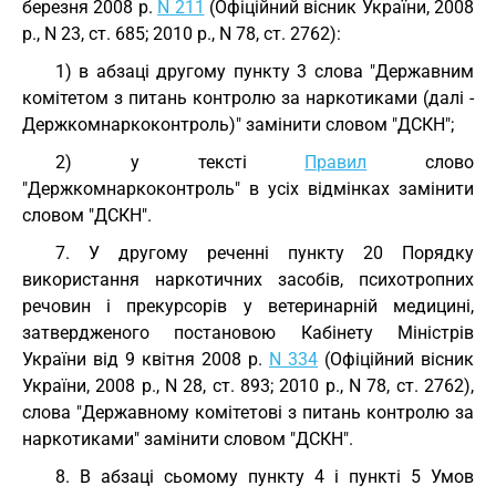
березня 2008 р.
N 211
(Офіційний вісник України, 2008
р., N 23, ст. 685; 2010 р., N 78, ст. 2762):
1) в абзаці другому пункту 3 слова "Державним
комітетом з питань контролю за наркотиками (далі -
Держкомнаркоконтроль)" замінити словом "ДСКН";
2) у тексті
Правил
слово
"Держкомнаркоконтроль" в усіх відмінках замінити
словом "ДСКН".
7. У другому реченні пункту 20 Порядку
використання наркотичних засобів, психотропних
речовин і прекурсорів у ветеринарній медицині,
затвердженого постановою Кабінету Міністрів
України від 9 квітня 2008 р.
N 334
(Офіційний вісник
України, 2008 р., N 28, ст. 893; 2010 р., N 78, ст. 2762),
слова "Державному комітетові з питань контролю за
наркотиками" замінити словом "ДСКН".
8. В абзаці сьомому пункту 4 і пункті 5 Умов