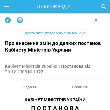
-
A
+
Документ підготовлено в
системі iplex
Про внесення змін до деяких постанов
Кабінету Міністрів України
Кабінет Міністрів України
|
Постанова
від
20.12.2008
№ 1122
Редакції
Реквізити
КАБІНЕТ МІНІСТРІВ УКРАЇНИ
П О С Т А Н О В А