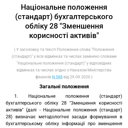
Національне положення
(стандарт) бухгалтерського
обліку 28 "Зменшення
корисності активів"
( У заголовку та тексті Положення слова "Положення
(стандарт)" у всіх відмінках та числах замінено словами
"Національне положення (стандарт)" у відповідних
відмінках та числах згідно з Наказом Міністерства
фінансів
N 588
від 29.09.2020 )
Загальні положення
1. Національне положення (стандарт)
бухгалтерського обліку 28 "Зменшення корисності
активів" (далі - Національне положення (стандарт)
28) визначає методологічні засади формування в
бухгалтерському обліку інформації про зменшення