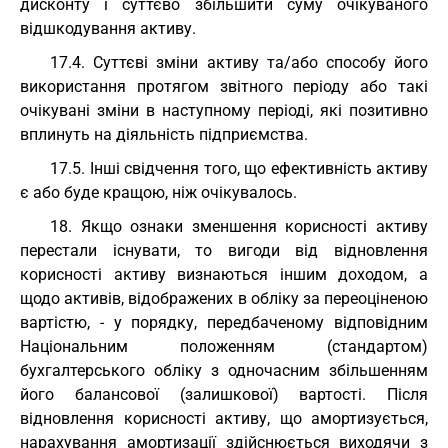
дисконту і суттєво збільшити суму очікуваного
відшкодування активу.
17.4. Суттєві зміни активу та/або способу його
використання протягом звітного періоду або такі
очікувані зміни в наступному періоді, які позитивно
вплинуть на діяльність підприємства.
17.5. Інші свідчення того, що ефективність активу
є або буде кращою, ніж очікувалось.
18. Якщо ознаки зменшення корисності активу
перестали існувати, то вигоди від відновлення
корисності активу визнаються іншим доходом, а
щодо активів, відображених в обліку за переоціненою
вартістю, - у порядку, передбаченому відповідним
Національним положенням (стандартом)
бухгалтерського обліку з одночасним збільшенням
його балансової (залишкової) вартості. Після
відновлення корисності активу, що амортизується,
нарахування амортизації здійснюється виходячи з