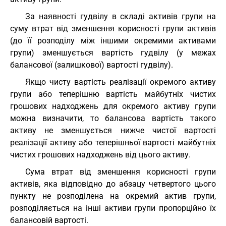
За наявності гудвілу в складі активів групи на
суму втрат від зменшення корисності групи активів
(до її розподілу між іншими окремими активами
групи) зменшується вартість гудвілу (у межах
балансової (залишкової) вартості гудвілу).
Якщо чисту вартість реалізації окремого активу
групи або теперішню вартість майбутніх чистих
грошових надходжень для окремого активу групи
можна визначити, то балансова вартість такого
активу не зменшується нижче чистої вартості
реалізації активу або теперішньої вартості майбутніх
чистих грошових надходжень від цього активу.
Сума втрат від зменшення корисності групи
активів, яка відповідно до абзацу четвертого цього
пункту не розподілена на окремий актив групи,
розподіляється на інші активи групи пропорційно їх
балансовій вартості.