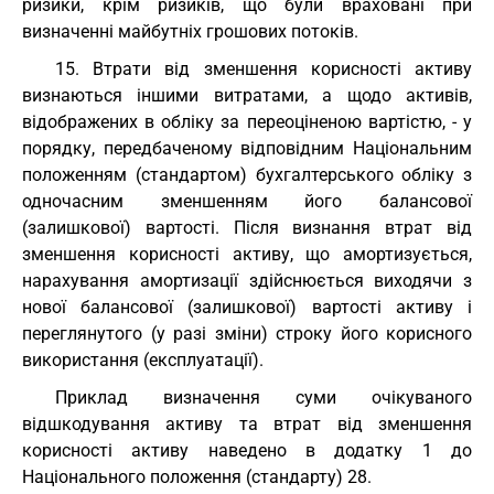
ризики, крім ризиків, що були враховані при
визначенні майбутніх грошових потоків.
15. Втрати від зменшення корисності активу
визнаються іншими витратами, а щодо активів,
відображених в обліку за переоціненою вартістю, - у
порядку, передбаченому відповідним Національним
положенням (стандартом) бухгалтерського обліку з
одночасним зменшенням його балансової
(залишкової) вартості. Після визнання втрат від
зменшення корисності активу, що амортизується,
нарахування амортизації здійснюється виходячи з
нової балансової (залишкової) вартості активу і
переглянутого (у разі зміни) строку його корисного
використання (експлуатації).
Приклад визначення суми очікуваного
відшкодування активу та втрат від зменшення
корисності активу наведено в додатку 1 до
Національного положення (стандарту) 28.