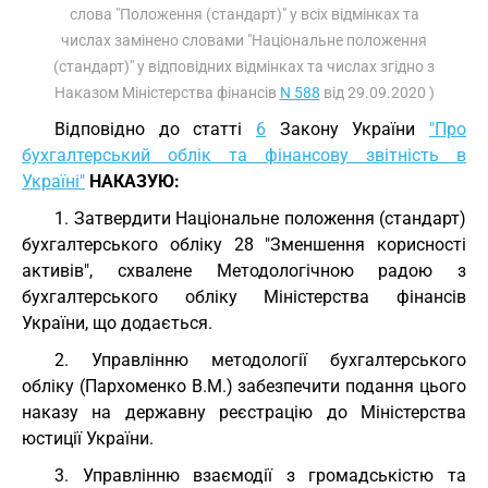
слова "Положення (стандарт)" у всіх відмінках та
числах замінено словами "Національне положення
(стандарт)" у відповідних відмінках та числах згідно з
Наказом Міністерства фінансів
N 588
від 29.09.2020 )
Відповідно до статті
6
Закону України
"Про
бухгалтерський облік та фінансову звітність в
Україні"
НАКАЗУЮ:
1. Затвердити Національне положення (стандарт)
бухгалтерського обліку 28 "Зменшення корисності
активів", схвалене Методологічною радою з
бухгалтерського обліку Міністерства фінансів
України, що додається.
2. Управлінню методології бухгалтерського
обліку (Пархоменко В.М.) забезпечити подання цього
наказу на державну реєстрацію до Міністерства
юстиції України.
3. Управлінню взаємодії з громадськістю та