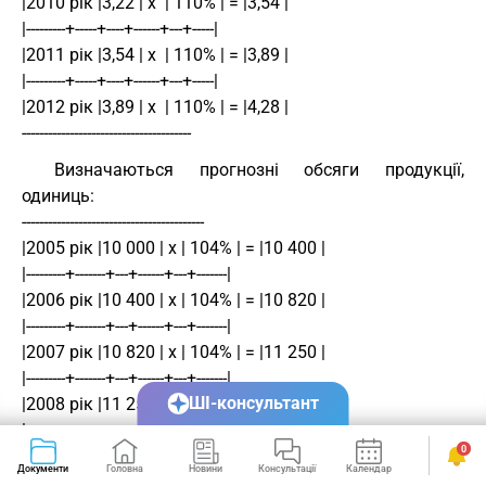
|2010 рік |3,22 | х  | 110% | = |3,54 |
|---------+-----+----+------+---+-----|
|2011 рік |3,54 | х  | 110% | = |3,89 |
|---------+-----+----+------+---+-----|
|2012 рік |3,89 | х  | 110% | = |4,28 |
--------------------------------------- 
Визначаються прогнозні обсяги продукції,
одиниць:
------------------------------------------
|2005 рік |10 000 | х | 104% | = |10 400 |
|---------+-------+---+------+---+-------|
|2006 рік |10 400 | х | 104% | = |10 820 |
|---------+-------+---+------+---+-------|
|2007 рік |10 820 | х | 104% | = |11 250 |
|---------+-------+---+------+---+-------|
ШІ-консультант
|2008 рік |11 250 | х | 104% | = |11 700 |
|---------+-------+---+------+---+-------|
0
|2009 рік |11 700 | х | 104% | = |12 170 |
Документи
Головна
Новини
Консультації
Календар
Сервіси
|---------+-------+---+------+---+-------|