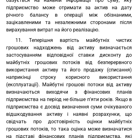
базується на наявній інформації про суму, яку
підприємство може отримати за актив на дату
річного балансу в операції між обізнаними,
зацікавленими та незалежними сторонами після
вирахування витрат на його реалізацію.
11. Теперішня вартість майбутніх чистих
грошових надходжень від активу визначається
застосуванням відповідної ставки дисконту до
майбутніх грошових потоків від безперервного
використання активу та його продажу (списання)
наприкінці строку корисного використання
(експлуатації). Майбутні грошові потоки від активу
визначаються виходячи з фінансових планів
підприємства на період не більше п'яти років. Якщо в
підприємства є досвід визначення суми очікуваного
відшкодування активу і наявні розрахунки, що
свідчать про достовірність оцінки майбутніх
грошових потоків, то така оцінка може визначатися
на підставі фінансових планів підприємства, які