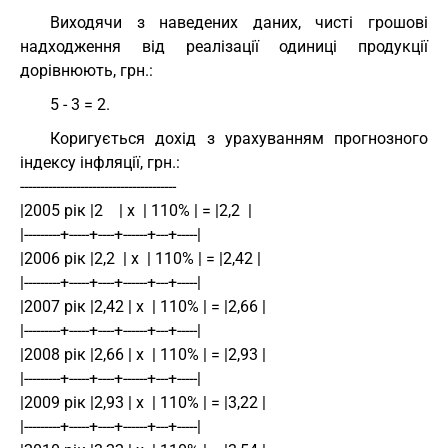
Виходячи з наведених даних, чисті грошові
надходження від реалізації одиниці продукції
дорівнюють, грн.:
5 - 3 = 2.
Коригується дохід з урахуванням прогнозного
індексу інфляції, грн.:
---------------------------------------
|2005 рік |2    | х  | 110% | = |2,2  |
|---------+-----+----+------+---+-----|
|2006 рік |2,2  | х  | 110% | = |2,42 |
|---------+-----+----+------+---+-----|
|2007 рік |2,42 | х  | 110% | = |2,66 |
|---------+-----+----+------+---+-----|
|2008 рік |2,66 | х  | 110% | = |2,93 |
|---------+-----+----+------+---+-----|
|2009 рік |2,93 | х  | 110% | = |3,22 |
|---------+-----+----+------+---+-----|