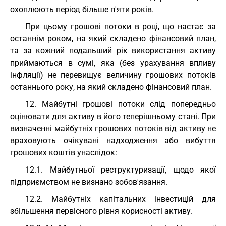
охоплюють період більше п'яти років.
При цьому грошові потоки в році, що настає за
останнім роком, на який складено фінансовий план,
та за кожний подальший рік використання активу
приймаються в сумі, яка (без урахування впливу
інфляції) не перевищує величину грошових потоків
останнього року, на який складено фінансовий план.
12. Майбутні грошові потоки слід попередньо
оцінювати для активу в його теперішньому стані. При
визначенні майбутніх грошових потоків від активу не
враховують очікувані надходження або вибуття
грошових коштів унаслідок:
12.1. Майбутньої реструктуризації, щодо якої
підприємством не визнано зобов'язання.
12.2. Майбутніх капітальних інвестицій для
збільшення первісного рівня корисності активу.