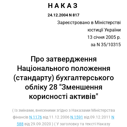
Н А К А З 
24.12.2004 N 817
Зареєстровано в Міністерстві
юстиції України
13 січня 2005 р.
за N 35/10315
Про затвердження
Національного положення
(стандарту) бухгалтерського
обліку 28 "Зменшення
корисності активів"
( Із змінами, внесеними згідно з Наказами Міністерства
фінансів
N 1176
від 11.12.2006
N 1591
від 09.12.2011
N
588
від 29.09.2020 ) ( У заголовку та тексті Наказу