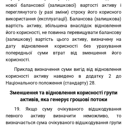
нової балансової (залишкової) вартості активу і
переглянутого (у разі зміни) строку його корисного
використання (експлуатації). Балансова (залишкова)
вартість активу, збільшена внаслідок відновлення
його корисності, не повинна перевищувати балансову
(залишкову) вартість цього активу, визначену на
дату відновлення корисності без урахування
попередньої суми втрат від зменшення його
корисності.
Приклад визначення суми вигід від відновлення
корисності активу наведено в додатку 2 до
Національного положення (стандарту) 28.
Зменшення та відновлення корисності групи
активів, яка генерує грошові потоки
19. Якщо суму очікуваного відшкодування
певного активу визначити неможливо, то
визначається сума очікуваного відшкодування групи