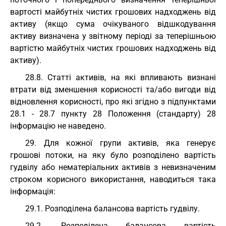
вартості майбутніх чистих грошових надходжень від
активу (якщо сума очікуваного відшкодування
активу визначена у звітному періоді за теперішньою
вартістю майбутніх чистих грошових надходжень від
активу).
28.8. Статті активів, на які впливають визнані
втрати від зменшення корисності та/або вигоди від
відновлення корисності, про які згідно з підпунктами
28.1 - 28.7 пункту 28 Положення (стандарту) 28
інформацію не наведено.
29. Для кожної групи активів, яка генерує
грошові потоки, на яку було розподілено вартість
гудвілу або нематеріальних активів з невизначеним
строком корисного використання, наводиться така
інформація:
29.1. Розподілена балансова вартість гудвілу.
29.2. Розподілена балансова вартість