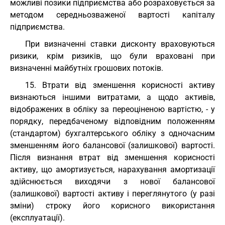
можливі позики підприємства або розраховується за
методом середньозваженої вартості капіталу
підприємства.
При визначенні ставки дисконту враховуються
ризики, крім ризиків, що були враховані при
визначенні майбутніх грошових потоків.
15. Втрати від зменшення корисності активу
визнаються іншими витратами, а щодо активів,
відображених в обліку за переоціненою вартістю, - у
порядку, передбаченому відповідним положенням
(стандартом) бухгалтерського обліку з одночасним
зменшенням його балансової (залишкової) вартості.
Після визнання втрат від зменшення корисності
активу, що амортизується, нарахування амортизації
здійснюється виходячи з нової балансової
(залишкової) вартості активу і переглянутого (у разі
зміни) строку його корисного використання
(експлуатації).