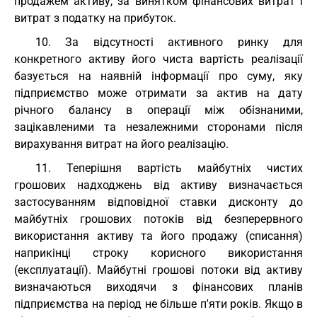
продажем активу, за винятком фінансових витрат і
витрат з податку на прибуток.
10. За відсутності активного ринку для
конкретного активу його чиста вартість реалізації
базується на наявній інформації про суму, яку
підприємство може отримати за актив на дату
річного балансу в операції між обізнаними,
зацікавленими та незалежними сторонами після
вирахування витрат на його реалізацію.
11. Теперішня вартість майбутніх чистих
грошових надходжень від активу визначається
застосуванням відповідної ставки дисконту до
майбутніх грошових потоків від безперервного
використання активу та його продажу (списання)
наприкінці строку корисного використання
(експлуатації). Майбутні грошові потоки від активу
визначаються виходячи з фінансових планів
підприємства на період не більше п'яти років. Якщо в