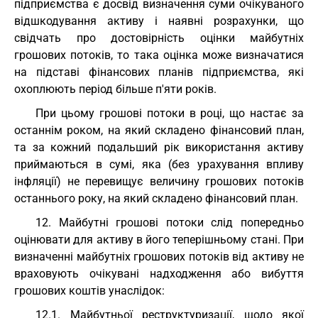
підприємства є досвід визначення суми очікуваного
відшкодування активу і наявні розрахунки, що
свідчать про достовірність оцінки майбутніх
грошових потоків, то така оцінка може визначатися
на підставі фінансових планів підприємства, які
охоплюють період більше п'яти років.
При цьому грошові потоки в році, що настає за
останнім роком, на який складено фінансовий план,
та за кожний подальший рік використання активу
приймаються в сумі, яка (без урахування впливу
інфляції) не перевищує величину грошових потоків
останнього року, на який складено фінансовий план.
12. Майбутні грошові потоки слід попередньо
оцінювати для активу в його теперішньому стані. При
визначенні майбутніх грошових потоків від активу не
враховують очікувані надходження або вибуття
грошових коштів унаслідок:
12.1. Майбутньої реструктуризації, щодо якої