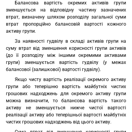
Балансова вартість окремих активів групи
зменшується на відповідну частину зазначених
втрат, визначену шляхом розподілу загальної суми
втрат пропорційно балансовій вартості кожного
активу групи.
За наявності гудвілу в складі активів групи на
суму втрат від зменшення корисності групи активів
(до її розподілу між іншими окремими активами
групи) зменшується вартість гудвілу (у межах
балансової (залишкової) вартості гудвілу).
Якщо чисту вартість реалізації окремого активу
групи або теперішню вартість майбутніх чистих
грошових надходжень для окремого активу групи
можна визначити, то балансова вартість такого
активу не зменшується нижче чистої вартості
реалізації активу або теперішньої вартості майбутніх
чистих грошових надходжень від цього активу.
Сума втрат від зменшення корисності групи