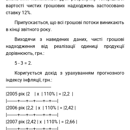
вартості чистих грошових надходжень застосовано
ставку 12%.
Припускається, що всі грошові потоки виникають
в кінці звітного року.
Виходячи з наведених даних, чисті грошові
надходження від реалізації одиниці продукції
дорівнюють, грн.:
5 - 3 = 2.
Коригується дохід з урахуванням прогнозного
індексу інфляції, грн.:
---------------------------------------
|2005 рік |2    | х  | 110% | = |2,2  |
|---------+-----+----+------+---+-----|
|2006 рік |2,2  | х  | 110% | = |2,42 |
|---------+-----+----+------+---+-----|
|2007 рік |2,42 | х  | 110% | = |2,66 |
|---------+-----+----+------+---+-----|