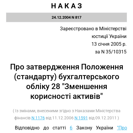
Н А К А З
24.12.2004 N 817
Зареєстровано в Міністерстві
юстиції України
13 січня 2005 р.
за N 35/10315
Про затвердження Положення
(стандарту) бухгалтерського
обліку 28 "Зменшення
корисності активів"
( Із змінами, внесеними згідно з Наказами Міністерства
фінансів
N 1176
від 11.12.2006
N 1591
від 09.12.2011 )
Відповідно до статті
6
Закону України
"Про