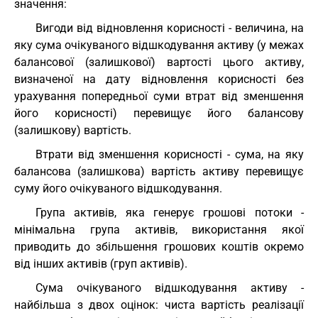
значення:
Вигоди від відновлення корисності - величина, на
яку сума очікуваного відшкодування активу (у межах
балансової (залишкової) вартості цього активу,
визначеної на дату відновлення корисності без
урахування попередньої суми втрат від зменшення
його корисності) перевищує його балансову
(залишкову) вартість.
Втрати від зменшення корисності - сума, на яку
балансова (залишкова) вартість активу перевищує
суму його очікуваного відшкодування.
Група активів, яка генерує грошові потоки -
мінімальна група активів, використання якої
приводить до збільшення грошових коштів окремо
від інших активів (груп активів).
Сума очікуваного відшкодування активу -
найбільша з двох оцінок: чиста вартість реалізації