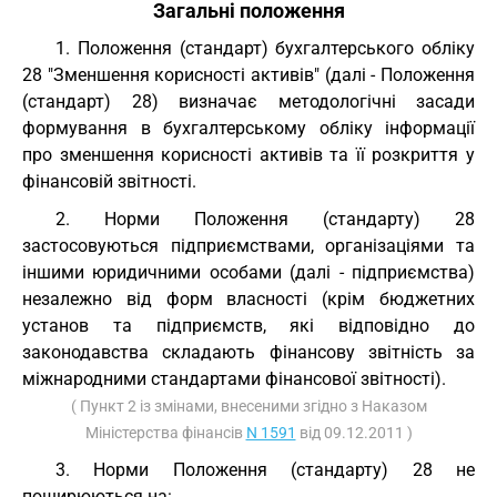
Загальні положення
1. Положення (стандарт) бухгалтерського обліку
28 "Зменшення корисності активів" (далі - Положення
(стандарт) 28) визначає методологічні засади
формування в бухгалтерському обліку інформації
про зменшення корисності активів та її розкриття у
фінансовій звітності.
2. Норми Положення (стандарту) 28
застосовуються підприємствами, організаціями та
іншими юридичними особами (далі - підприємства)
незалежно від форм власності (крім бюджетних
установ та підприємств, які відповідно до
законодавства складають фінансову звітність за
міжнародними стандартами фінансової звітності).
( Пункт 2 із змінами, внесеними згідно з Наказом
Міністерства фінансів
N 1591
від 09.12.2011 )
3. Норми Положення (стандарту) 28 не
поширюються на: