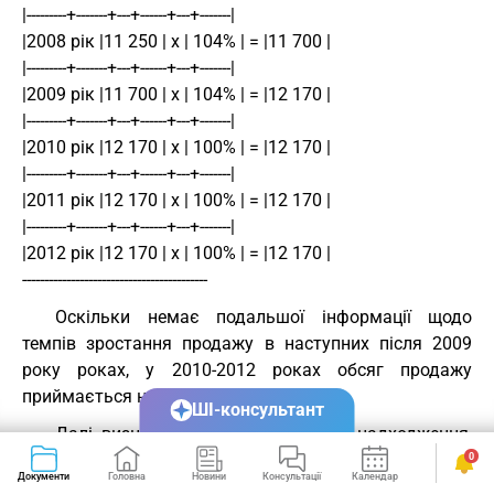
|---------+-------+---+------+---+-------|
|2008 рік |11 250 | х | 104% | = |11 700 |
|---------+-------+---+------+---+-------|
|2009 рік |11 700 | х | 104% | = |12 170 |
|---------+-------+---+------+---+-------|
|2010 рік |12 170 | х | 100% | = |12 170 |
|---------+-------+---+------+---+-------|
|2011 рік |12 170 | х | 100% | = |12 170 |
|---------+-------+---+------+---+-------|
|2012 рік |12 170 | х | 100% | = |12 170 |
------------------------------------------
Оскільки немає подальшої інформації щодо
темпів зростання продажу в наступних після 2009
року роках, у 2010-2012 роках обсяг продажу
приймається на рівні 2009 року.
ШІ-консультант
Далі визначаються чисті грошові надходження,
грн.:
0
Документи
Головна
Новини
Консультації
Календар
Сервіси
----------------------------------------------------------