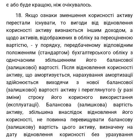
є або буде кращою, ніж очікувалось.
18. Якщо ознаки зменшення корисності активу
перестали існувати, то вигоди від відновлення
корисності активу визнаються іншим доходом, а
щодо активів, відображених в обліку за переоціненою
вартістю, - у порядку, передбаченому відповідним
положенням (стандартом) бухгалтерського обліку з
одночасним збільшенням його балансової
(залишкової) вартості. Після відновлення корисності
активу, що амортизується, нарахування амортизації
здійснюється виходячи з нової балансової
(залишкової) вартості активу і переглянутого (у разі
зміни) строку його корисного використання
(експлуатації). Балансова (залишкова) вартість
активу, збільшена внаслідок відновлення його
корисності, не повинна перевищувати балансову
(залишкову) вартість цього активу, визначену на
дату відновлення корисності без урахування