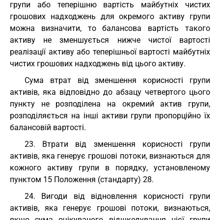
групи або теперішню вартість майбутніх чистих
грошових надходжень для окремого активу групи
можна визначити, то балансова вартість такого
активу не зменшується нижче чистої вартості
реалізації активу або теперішньої вартості майбутніх
чистих грошових надходжень від цього активу.
Сума втрат від зменшення корисності групи
активів, яка відповідно до абзацу четвертого цього
пункту не розподілена на окремий актив групи,
розподіляється на інші активи групи пропорційно їх
балансовій вартості.
23. Втрати від зменшення корисності групи
активів, яка генерує грошові потоки, визнаються для
кожного активу групи в порядку, установленому
пунктом 15 Положення (стандарту) 28.
24. Вигоди від відновлення корисності групи
активів, яка генерує грошові потоки, визнаються,
якщо сума очікуваного відшкодування цієї групи