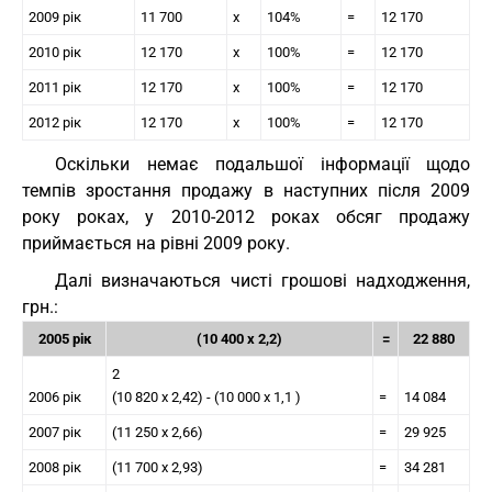
2009 рік
11 700
х
104%
=
12 170
2010 рік
12 170
х
100%
=
12 170
2011 рік
12 170
х
100%
=
12 170
2012 рік
12 170
х
100%
=
12 170
Оскільки немає подальшої інформації щодо
темпів зростання продажу в наступних після 2009
року роках, у 2010-2012 роках обсяг продажу
приймається на рівні 2009 року.
Далі визначаються чисті грошові надходження,
грн.:
2005 рік
(10 400 х 2,2)
=
22 880
2
2006 рік
(10 820 х 2,42) - (10 000 х 1,1 )
=
14 084
2007 рік
(11 250 х 2,66)
=
29 925
2008 рік
(11 700 х 2,93)
=
34 281