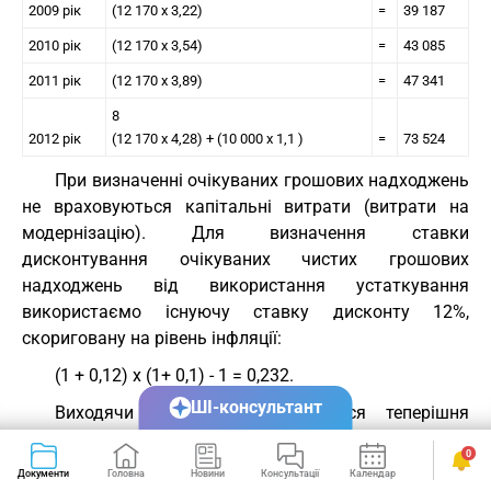
2009 рік
(12 170 х 3,22)
=
39 187
2010 рік
(12 170 х 3,54)
=
43 085
2011 рік
(12 170 х 3,89)
=
47 341
8
2012 рік
(12 170 х 4,28) + (10 000 х 1,1 )
=
73 524
При визначенні очікуваних грошових надходжень
не враховуються капітальні витрати (витрати на
модернізацію). Для визначення ставки
дисконтування очікуваних чистих грошових
надходжень від використання устаткування
використаємо існуючу ставку дисконту 12%,
скориговану на рівень інфляції:
(1 + 0,12) х (1+ 0,1) - 1 = 0,232.
ШІ-консультант
Виходячи з цього, визначається теперішня
вартість одної гривні для кожного року:
0
2005 рік
1/(1 + 0,232)
=
0,81169
Документи
Головна
Новини
Консультації
Календар
Сервіси