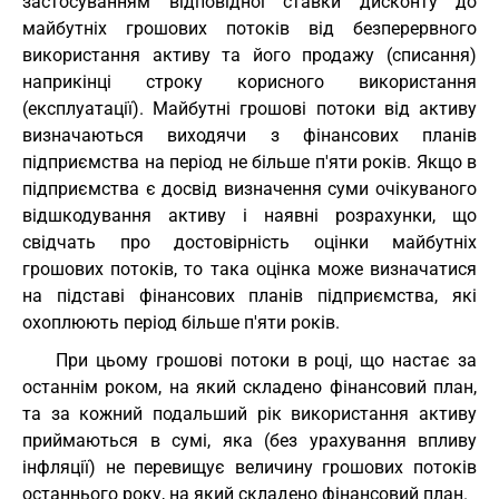
застосуванням відповідної ставки дисконту до
майбутніх грошових потоків від безперервного
використання активу та його продажу (списання)
наприкінці строку корисного використання
(експлуатації). Майбутні грошові потоки від активу
визначаються виходячи з фінансових планів
підприємства на період не більше п'яти років. Якщо в
підприємства є досвід визначення суми очікуваного
відшкодування активу і наявні розрахунки, що
свідчать про достовірність оцінки майбутніх
грошових потоків, то така оцінка може визначатися
на підставі фінансових планів підприємства, які
охоплюють період більше п'яти років.
При цьому грошові потоки в році, що настає за
останнім роком, на який складено фінансовий план,
та за кожний подальший рік використання активу
приймаються в сумі, яка (без урахування впливу
інфляції) не перевищує величину грошових потоків
останнього року, на який складено фінансовий план.