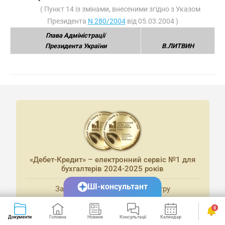
( Пункт 14 із змінами, внесеними згідно з Указом
Президента
N 280/2004
від 05.03.2004 )
Глава Адміністрації
Президента України
В.ЛИТВИН
«Дебет-Кредит» – електронний сервіс №1 для
бухгалтерів 2024-2025 років
ШІ-консультант
За версією аналітичного центру
«Вибір Країни»
0
Документи
Головна
Новини
Консультації
Календар
Сервіси