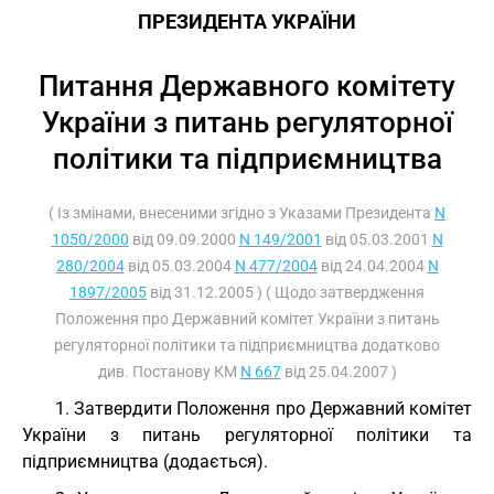
ПРЕЗИДЕНТА УКРАЇНИ
Питання Державного комітету
України з питань регуляторної
політики та підприємництва
( Із змінами, внесеними згідно з Указами Президента
N
1050/2000
від 09.09.2000
N 149/2001
від 05.03.2001
N
280/2004
від 05.03.2004
N 477/2004
від 24.04.2004
N
1897/2005
від 31.12.2005 ) ( Щодо затвердження
Положення про Державний комітет України з питань
регуляторної політики та підприємництва додатково
див. Постанову КМ
N 667
від 25.04.2007 )
1. Затвердити Положення про Державний комітет
України з питань регуляторної політики та
підприємництва (додається).