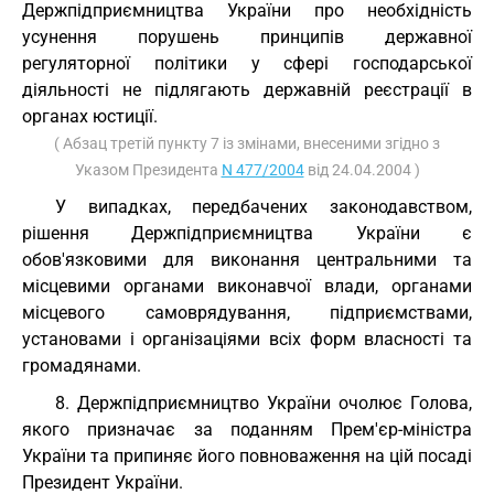
Держпідприємництва України про необхідність
усунення порушень принципів державної
регуляторної політики у сфері господарської
діяльності не підлягають державній реєстрації в
органах юстиції.
( Абзац третій пункту 7 із змінами, внесеними згідно з
Указом Президента
N 477/2004
від 24.04.2004 )
У випадках, передбачених законодавством,
рішення Держпідприємництва України є
обов'язковими для виконання центральними та
місцевими органами виконавчої влади, органами
місцевого самоврядування, підприємствами,
установами і організаціями всіх форм власності та
громадянами.
8. Держпідприємництво України очолює Голова,
якого призначає за поданням Прем'єр-міністра
України та припиняє його повноваження на цій посаді
Президент України.