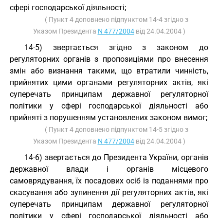
сфері господарської діяльності;
( Пункт 4 доповнено підпунктом 14-4 згідно з
Указом Президента
N 477/2004
від 24.04.2004 )
14-5) звертається згідно з законом до
регуляторних органів з пропозиціями про внесення
змін або визнання такими, що втратили чинність,
прийнятих цими органами регуляторних актів, які
суперечать принципам державної регуляторної
політики у сфері господарської діяльності або
прийняті з порушенням установлених законом вимог;
( Пункт 4 доповнено підпунктом 14-5 згідно з
Указом Президента
N 477/2004
від 24.04.2004 )
14-6) звертається до Президента України, органів
державної влади і органів місцевого
самоврядування, їх посадових осіб із поданнями про
скасування або зупинення дії регуляторних актів, які
суперечать принципам державної регуляторної
політики у сфері господарської діяльності або