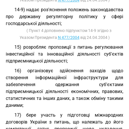
Указом Президента
N 477/2004
від 24.04.2004 )
14-9) надає роз'яснення положень законодавства
про державну регуляторну політику у сфері
господарської діяльності;
( Пункт 4 доповнено підпунктом 14-9 згідно з
Указом Президента
N 477/2004
від 24.04.2004 )
15) розробляє пропозиції з питань регулювання
інвестиційної та інноваційної діяльності суб'єктів
підприємницької діяльності;
16) організовує здійснення заходів щодо
створення інформаційної інфраструктури для
забезпечення одержання суб'єктами
підприємницької діяльності економічних, правових,
статистичних та інших даних, а також обміну такими
даними;
17) бере участь у підготовці міжнародних
договорів України з питань, що належать до його
компетенції, готує пропозиції щодо укладення,