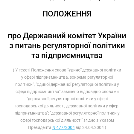
ПОЛОЖЕННЯ
про Державний комітет України
з питань регуляторної політики
та підприємництва
( У тексті Положення слова "єдиної державної політики
у сфері підприємництва, зокрема регуляторної
політики", "єдиної державної регуляторної політики у
сфері підприємництва" замінено відповідно словами
"державної регуляторної політики у сфері
господарської діяльності, державної політики у сфері
підприємництва"; "державної регуляторної політики у
сфері господарської діяльності" згідно з Указом
Президента
N 477/2004
від 24.04.2004 )