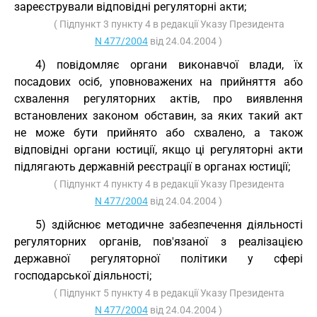
зареєстрували відповідні регуляторні акти;
( Підпункт 3 пункту 4 в редакції Указу Президента
N 477/2004
від 24.04.2004 )
4) повідомляє органи виконавчої влади, їх
посадових осіб, уповноважених на прийняття або
схвалення регуляторних актів, про виявлення
встановлених законом обставин, за яких такий акт
не може бути прийнято або схвалено, а також
відповідні органи юстиції, якщо ці регуляторні акти
підлягають державній реєстрації в органах юстиції;
( Підпункт 4 пункту 4 в редакції Указу Президента
N 477/2004
від 24.04.2004 )
5) здійснює методичне забезпечення діяльності
регуляторних органів, пов'язаної з реалізацією
державної регуляторної політики у сфері
господарської діяльності;
( Підпункт 5 пункту 4 в редакції Указу Президента
N 477/2004
від 24.04.2004 )