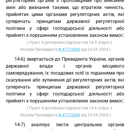
регуляторних органів з пропозиціями про внесення
змін або визнання такими, що втратили чинність,
прийнятих цими органами регуляторних актів, які
суперечать принципам державної регуляторної
політики у сфері господарської діяльності або
прийняті з порушенням установлених законом вимог;
( Пункт 4 доповнено підпунктом 14-5 згідно з
Указом Президента
N 477/2004
від 24.04.2004 )
14-6) звертається до Президента України, органів
державної влади і органів місцевого
самоврядування, їх посадових осіб із поданнями про
скасування або зупинення дії регуляторних актів, які
суперечать принципам державної регуляторної
політики у сфері господарської діяльності або
прийняті з порушенням установлених законом вимог;
( Пункт 4 доповнено підпунктом 14-6 згідно з
Указом Президента
N 477/2004
від 24.04.2004 )
14-7) аналізує листи центральних органів