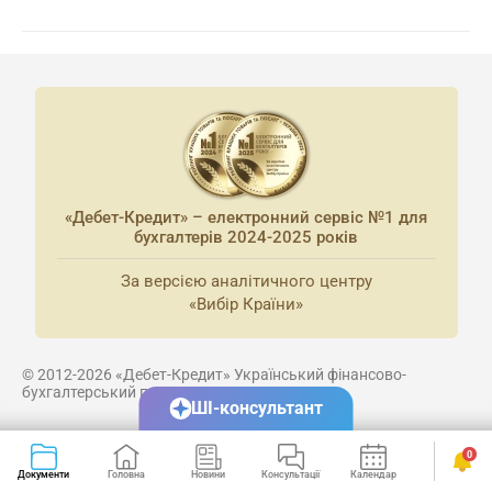
«Дебет-Кредит» – електронний сервіс №1 для
бухгалтерів 2024-2025 років
За версією аналітичного центру
«Вибір Країни»
© 2012-2026 «Дебет-Кредит» Український фінансово-
бухгалтерський портал.
ШІ-консультант
Суб'єкт у сфері онлайн-медіа; ідентифікатор медіа - R40-02725
0
Документи
Головна
Новини
Консультації
Календар
Сервіси
Використання публікацій можливе лише за письмовою