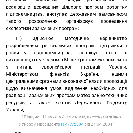
реалізацію державних цільових програм розвитку
підприємництва, виступає державним замовником
такого розроблення, організовує проведення
експертизи зазначених програм;
11) здійснює методичне керівництво
розробленням регіональних програм підтримки і
розвитку підприємництва, аналізує стан їх
виконання, готує разом з Міністерством економіки та
з питань європейської інтеграції України,
Міністерством фінансів України, іншими
центральними органами виконавчої влади пропозиції
щодо визначення умов виділення необхідних для
реалізації зазначених програм матеріально-технічних
ресурсів, а також коштів Державного бюджету
України;
( Підпункт 11 пункту 4 із змінами, внесеними згідно
з Указом Президента
N 477/2004
від 24.04.2004 )