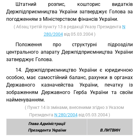
Штатний розпис, кошторис видатків
Держпідприємництва України затверджує Голова за
погодженням з Міністерством фінансів України.
( Абзац третій пункту 13 в редакції Указу Президента
N
280/2004
від 05.03.2004 )
Положення про структурні підрозділи
центрального апарату Держпідприємництва України
затверджує Голова.
14. Держпідприємництво України є юридичною
особою, має самостійний баланс, рахунки в органах
Державного казначейства України, печатку із
зображенням Державного Герба України та своїм
найменуванням.
( Пункт 14 із змінами, внесеними згідно з Указом
Президента
N 280/2004
від 05.03.2004 )
Глава Адміністрації
Президента України
В.ЛИТВИН