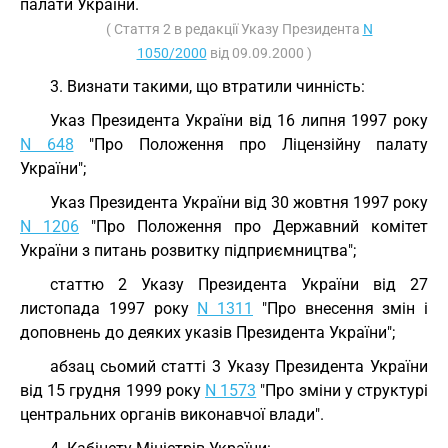
палати України.
( Стаття 2 в редакції Указу Президента
N
1050/2000
від 09.09.2000 )
3. Визнати такими, що втратили чинність:
Указ Президента України від 16 липня 1997 року
N 648
"Про Положення про Ліцензійну палату
України";
Указ Президента України від 30 жовтня 1997 року
N 1206
"Про Положення про Державний комітет
України з питань розвитку підприємництва";
статтю 2 Указу Президента України від 27
листопада 1997 року
N 1311
"Про внесення змін і
доповнень до деяких указів Президента України";
абзац сьомий статті 3 Указу Президента України
від 15 грудня 1999 року
N 1573
"Про зміни у структурі
центральних органів виконавчої влади".