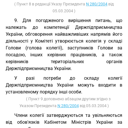
( Пункт 8 в редакції Указу Президента
N 280/2004
від
05.03.2004 )
9. Для погодженого вирішення питань, що
належать до компетенції Держпідприємництва
України, обговорення найважливіших напрямів його
діяльності у Комітеті утворюється колегія у складі
Голови (голова колегії), заступників Голови за
посадою, інших керівних працівників, а також
керівників територіальних органів
Держпідприємництва України.
У разі потреби до складу колегії
Держпідприємництва України можуть входити в
установленому порядку інші особи.
( Пункт 9 доповнено абзацом другим згідно з
Указом Президента
N 280/2004
від 05.03.2004 )
Члени колегії затверджуються та увільняються
від обов'язків Кабінетом Міністрів України за