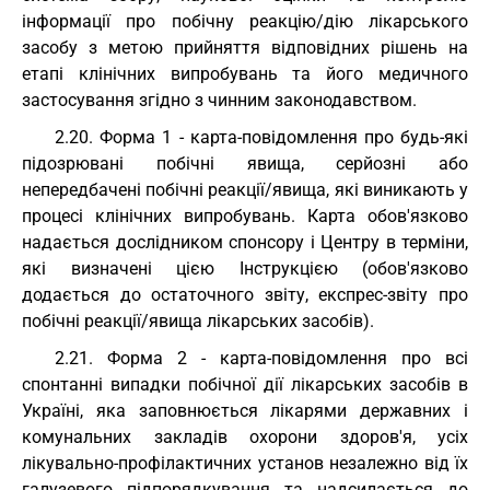
інформації про побічну реакцію/дію лікарського
засобу з метою прийняття відповідних рішень на
етапі клінічних випробувань та його медичного
застосування згідно з чинним законодавством.
2.20. Форма 1 - карта-повідомлення про будь-які
підозрювані побічні явища, серйозні або
непередбачені побічні реакції/явища, які виникають у
процесі клінічних випробувань. Карта обов'язково
надається дослідником спонсору і Центру в терміни,
які визначені цією Інструкцією (обов'язково
додається до остаточного звіту, експрес-звіту про
побічні реакції/явища лікарських засобів).
2.21. Форма 2 - карта-повідомлення про всі
спонтанні випадки побічної дії лікарських засобів в
Україні, яка заповнюється лікарями державних і
комунальних закладів охорони здоров'я, усіх
лікувально-профілактичних установ незалежно від їх
галузевого підпорядкування та надсилається до