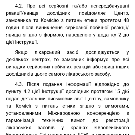
4.2. Про всі серйозні та/або непередбачувані
реакції/явища дослідник повідомляє Центр,
замовника та Комісію з питань етики протягом 48
годин після виникнення серйозної побічної реакції/
явища згідно з формою, наведеною у додатку 2 до
цієї Інструкції.
Якщо лікарський засіб досліджується у
декількох центрах, то замовник інформує про всі
випадки серйозних побічних реакцій або явищ інших
дослідників цього самого лікарського засобу.
4.3. Після подання інформації відповідно до
пункту 4.2 цієї Інструкції дослідник протягом 15 діб
подає детальний письмовий звіт Центру, замовнику
та Комісії з питань етики згідно з вимогами,
установленими Міжнародною конференцією з
гармонізації технічних вимог до реєстрації
лікарських засобів у країнах Європейського
Економічного Співтовариства (ІСН), з визначеннями