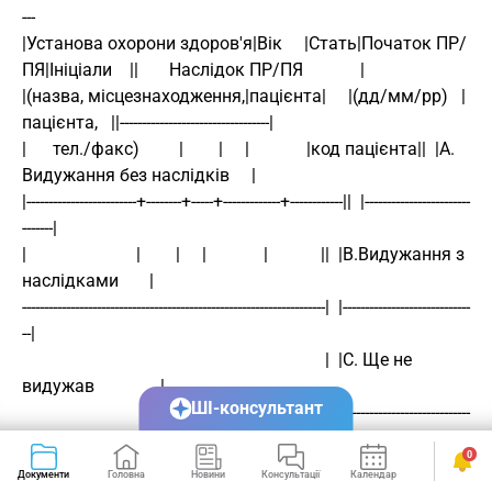
---
|Установа охорони здоров'я|Вік     |Стать|Початок ПР/
ПЯ|Ініціали    ||       Наслідок ПР/ПЯ             |
|(назва, місцезнаходження,|пацієнта|     |(дд/мм/рр)   |
пацієнта,   ||----------------------------------|
|      тел./факс)         |        |     |             |код пацієнта||  |А. 
Видужання без наслідків     |
|-------------------------+--------+-----+-------------+------------||  |------------------------
-------|
|                         |        |     |             |            ||  |В.Видужання з 
наслідками       |
---------------------------------------------------------------------|  |-----------------------------
--|
                                                                     |  |C. Ще не 
видужав               |
ШІ-консультант
                                                                     |  |-----------------------------
--|
0
                                                                     |  |D. Смерть 
Документи
Головна
Новини
Консультації
Календар
Сервіси
унаслідок ПР/ПЯ      |