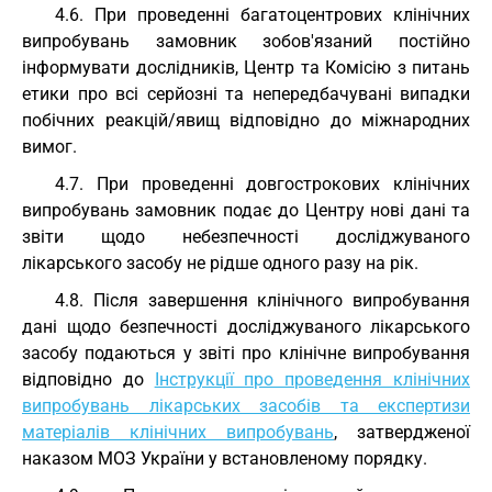
4.6. При проведенні багатоцентрових клінічних
випробувань замовник зобов'язаний постійно
інформувати дослідників, Центр та Комісію з питань
етики про всі серйозні та непередбачувані випадки
побічних реакцій/явищ відповідно до міжнародних
вимог.
4.7. При проведенні довгострокових клінічних
випробувань замовник подає до Центру нові дані та
звіти щодо небезпечності досліджуваного
лікарського засобу не рідше одного разу на рік.
4.8. Після завершення клінічного випробування
дані щодо безпечності досліджуваного лікарського
засобу подаються у звіті про клінічне випробування
відповідно до
Інструкції про проведення клінічних
випробувань лікарських засобів та експертизи
матеріалів клінічних випробувань
, затвердженої
наказом МОЗ України у встановленому порядку.