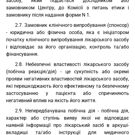
засобу, який подається дослідником або
замовником Центру, до Комісії з питань етики і
замовнику після надання форми N 1.
2.7. Замовник клінічного випробування (спонсор)
- юридична або фізична особа, яка є ініціатором
початку клінічного випробування лікарського засобу
і відповідає за його організацію, контроль та/або
фінансування.
2.8. Небезпечні властивості лікарського засобу
(побічна реакція/дія) - це сукупність або окремі
прояви негативних властивостей лікарського засобу,
які перешкоджають його ефективному та безпечному
застосуванню у пацієнта або спричиняють
негативний вплив на якість його життя.
2.9. Непередбачувана побічна дія - побічна дія,
характер або ступінь вияву якої не відповідає
наявній інформації про лікарський засіб в аркуші-
вкладиші та/або інструкції для медичного