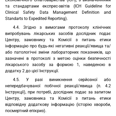
та стандартами експрес-звітів (ICH Guideline for
Clinical Safety Data Management Definition and
Standarts to Expedited Reporting).
4.4. Згідно з вимогами протоколу клінічних
випробувань лікарських засобів дослідник подає
Центру, замовнику та Комісії з питань етики
інформацію про будь-які негативні реакції/явища та/
або патологічні зміни лабораторних показників, що
зазначені в протоколі з метою оцінки безпечності
лікарського засобу за формою 1, наведеною в
додатку 2 до цієї Інструкції.
4.5. У разі виникнення серйозної або
непередбачуваної побічної реакції/явища (п. 4.2
Інструкції), при потребі, дослідник подає за запитом
Центру, замовника та Комісії з питань етики
відповідну додаткову інформацію (історію хвороби,
посмертний епікриз).