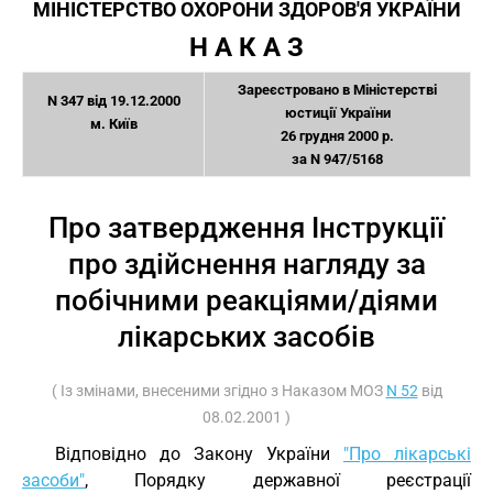
МІНІСТЕРСТВО ОХОРОНИ ЗДОРОВ'Я УКРАЇНИ
Н А К А З
Зареєстровано в Міністерстві
N 347 від 19.12.2000
юстиції України
м. Київ
26 грудня 2000 р.
за N 947/5168
Про затвердження Інструкції
про здійснення нагляду за
побічними реакціями/діями
лікарських засобів
( Із змінами, внесеними згідно з Наказом МОЗ
N 52
від
08.02.2001 )
Відповідно до Закону України
"Про лікарські
засоби"
, Порядку державної реєстрації