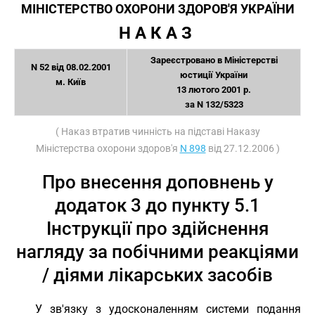
МІНІСТЕРСТВО ОХОРОНИ ЗДОРОВ'Я УКРАЇНИ
Н А К А З 
Зареєстровано в Міністерстві
N 52 від 08.02.2001
юстиції України
м. Київ
13 лютого 2001 р.
за N 132/5323
( Наказ втратив чинність на підставі Наказу
Міністерства охорони здоров'я
N 898
від 27.12.2006 )
Про внесення доповнень у
додаток 3 до пункту 5.1
Інструкції про здійснення
нагляду за побічними реакціями
/ діями лікарських засобів
У зв'язку з удосконаленням системи подання