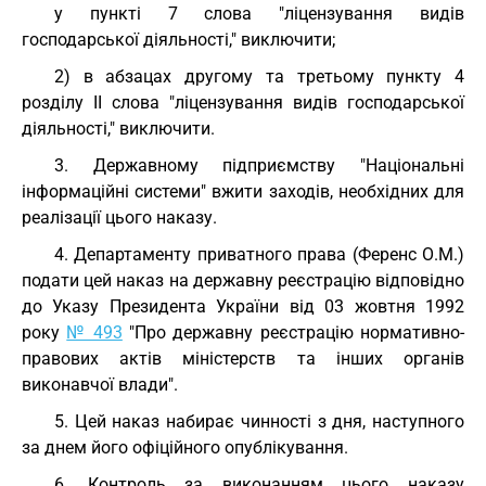
у пункті 7 слова "ліцензування видів
господарської діяльності," виключити;
2) в абзацах другому та третьому пункту 4
розділу II слова "ліцензування видів господарської
діяльності," виключити.
3. Державному підприємству "Національні
інформаційні системи" вжити заходів, необхідних для
реалізації цього наказу.
4. Департаменту приватного права (Ференс О.М.)
подати цей наказ на державну реєстрацію відповідно
до Указу Президента України від 03 жовтня 1992
року
№ 493
"Про державну реєстрацію нормативно-
правових актів міністерств та інших органів
виконавчої влади".
5. Цей наказ набирає чинності з дня, наступного
за днем його офіційного опублікування.
6. Контроль за виконанням цього наказу