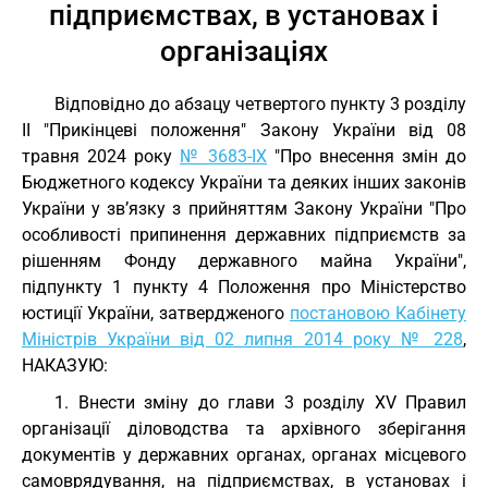
підприємствах, в установах і
організаціях
Відповідно до абзацу четвертого пункту 3 розділу
II "Прикінцеві положення" Закону України від 08
травня 2024 року
№ 3683-IX
"Про внесення змін до
Бюджетного кодексу України та деяких інших законів
України у зв’язку з прийняттям Закону України "Про
особливості припинення державних підприємств за
рішенням Фонду державного майна України",
підпункту 1 пункту 4 Положення про Міністерство
юстиції України, затвердженого
постановою Кабінету
Міністрів України від 02 липня 2014 року № 228
,
НАКАЗУЮ:
1. Внести зміну до глави 3 розділу XV Правил
організації діловодства та архівного зберігання
документів у державних органах, органах місцевого
самоврядування, на підприємствах, в установах і