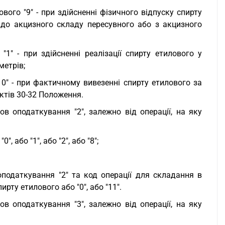
ового "9" - при здійсненні фізичного відпуску спирту
 до акцизного складу пересувного або з акцизного
"1" - при здійсненні реалізації спирту етилового у
метрів;
10" - при фактичному вивезенні спирту етилового за
нктів 30-32 Положення.
ов оподаткування "2", залежно від операції, на яку
 або "1", або "2", або "8";
оподаткування "2" та код операції для складання в
ту етилового або "0", або "11".
ов оподаткування "3", залежно від операції, на яку