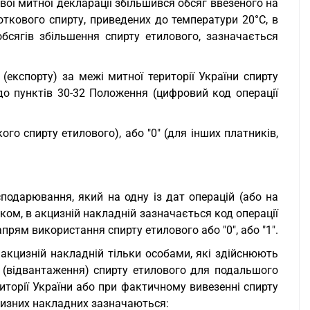
ої митної декларації збільшився обсяг ввезеного на
откового спирту, приведених до температури 20°C, в
обсягів збільшення спирту етилового, зазначається
(експорту) за межі митної території України спирту
до пунктів 30-32 Положення (цифровий код операції
го спирту етилового), або "0" (для інших платників,
сподарювання, який на одну із дат операцій (або на
ком, в акцизній накладній зазначається код операції
рям використання спирту етилового або "0", або "1".
акцизній накладній тільки особами, які здійснюють
у (відвантаження) спирту етилового для подальшого
риторії України або при фактичному вивезенні спирту
кцизних накладних зазначаються: