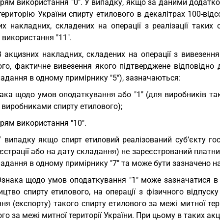
рям використання "0". У випадку, якщо за даними додатков
ериторію України спирту етилового в декалітрах 100-відс
их накладних, складених на операції з реалізації таких 
використання "11".
В акцизних накладних, складених на операції з вивезення 
ого, фактичне вивезення якого підтверджене відповідно 
адання в одному примірнику "5"), зазначаються:
ака щодо умов оподаткування або "1" (для виробників тако
є виробниками спирту етилового);
рям використання "10".
У випадку якщо спирт етиловий реалізований суб’єкту го
єстрації або на дату складання) не зареєстрований платни
адання в одному примірнику "7" та може бути зазначено нап
Ознака щодо умов оподаткування "1" може зазначатися в 
ицтво спирту етилового, на операції з фізичного відпуск
ня (експорту) такого спирту етилового за межі митної те
го за межі митної території України. При цьому в таких а