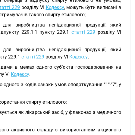
 операції з відпуску спирту етилового на умовах,
татті 229
розділу VI
Кодексу
, можуть бути виписані в
отримувачів такого спирту етилового;
 для виробництва непідакцизної продукції, який
ідпункту 229.1.1 пункту 229.1
статті 229
розділу VI
 для виробництва непідакцизної продукції, який
кту 229.1
статті 229
розділу VI
Кодексу
;
ладами в межах одного суб’єкта господарювання на
лу VI
Кодексу
.
о одного з кодів ознаки умов оподаткування "1"-"7", у
користання спирту етилового:
овується як лікарський засіб, у флаконах з медичного
іншого акцизного складу з використанням акцизного