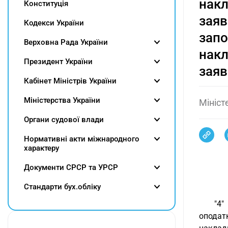
накл
Конституція
заяв
Кодекси України
запо
Верховна Рада України
накл
Президент України
заяв
Кабінет Міністрів України
Міністерства України
Мініст
Органи судової влади
Нормативні акти міжнародного
характеру
Документи СРСР та УРСР
Cтандарти бух.обліку
"4"
оподат