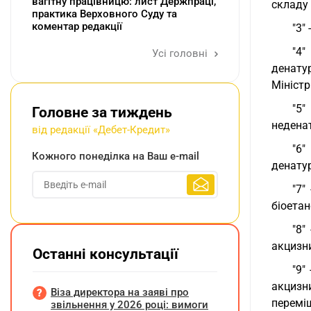
вагітну працівницю: лист Держпраці,
складу 
практика Верховного Суду та
коментар редакції
"3"
"4"
Усі головні
денату
Міністр
"5"
Головне за тиждень
неденат
від редакції «Дебет-Кредит»
"6"
Кожного понеділка на Ваш e-mail
денату
"7"
біоетан
"8"
акцизн
Останні консультації
"9"
акцизн
Віза директора на заяві про
переміщ
звільнення у 2026 році: вимоги