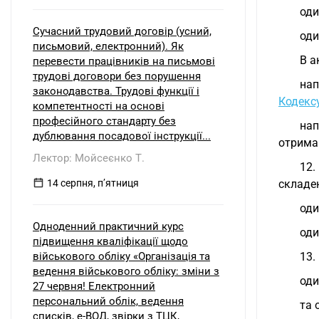
оди
Сучасний трудовий договір (усний,
оди
письмовий, електронний). Як
В а
перевести працівників на письмові
трудові договори без порушення
нап
законодавства. Трудові функції і
Кодекс
компетентності на основі
професійного стандарту без
нап
дублювання посадової інструкції...
отрима
Лектор: Мойсеєнко Т.
12.
14 серпня, пʼятниця
складен
оди
Одноденний практичний курс
оди
підвищення кваліфікації щодо
військового обліку «Організація та
13.
ведення військового обліку: зміни з
оди
27 червня! Електронний
персональний облік, ведення
та 
списків, е-ВОД, звірки з ТЦК,