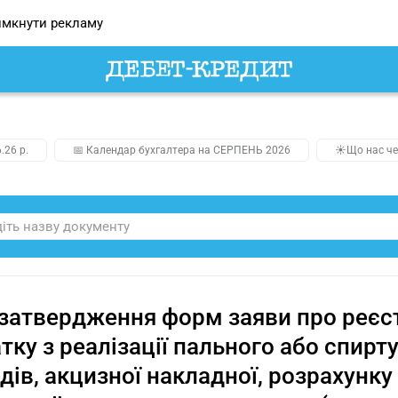
мкнути рекламу
.26 р.
📅 Календар бухгалтера на СЕРПЕНЬ 2026
☀️Що нас че
затвердження форм заяви про реєс
тку з реалізації пального або спирт
дів, акцизної накладної, розрахунку