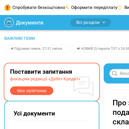
Спробувати безкоштовно
Оформити передплату
Ви
Документи
Всі розділи
ВАЖЛИВІ ТЕМИ
🔉Підсумки тижня. 27-31 липня
💔 НОВИЙ (!) перелік ТОТ з 24.06
Поставити запитання
фахівцям редакції «Дебет-Кредит»
Моє запитання
Про 
пода
Усі документи
скла