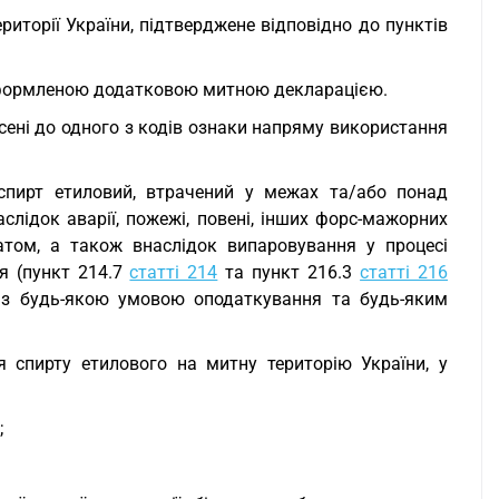
риторії України, підтверджене відповідно до пунктів
за оформленою додатковою митною декларацією.
есені до одного з кодів ознаки напряму використання
(спирт етиловий, втрачений у межах та/або понад
аслідок аварії, пожежі, повені, інших форс-мажорних
атом, а також внаслідок випаровування у процесі
ня (пункт 214.7
статті 214
та пункт 216.3
статті 216
 з будь-якою умовою оподаткування та будь-яким
я спирту етилового на митну територію України, у
;