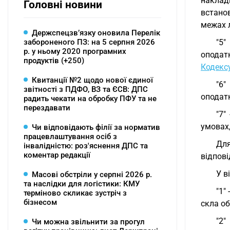
наклад
Головні новини
встанов
межах л
Держспецзв’язку оновила Перелік
забороненого ПЗ: на 5 серпня 2026
"5"
р. у ньому 2020 програмних
оподат
продуктів (+250)
Кодекс
Квитанції №2 щодо нової єдиної
"6"
звітності з ПДФО, ВЗ та ЄСВ: ДПС
оподатк
радить чекати на обробку ПФУ та не
перездавати
"7"
умовах,
Чи відповідають філії за норматив
працевлаштування осіб з
Для
інвалідністю: роз'яснення ДПС та
коментар редакції
відпові
У в
Масові обстріли у серпні 2026 р.
та наслідки для логістики: КМУ
"1"
терміново скликає зустріч з
бізнесом
скла об
"2"
Чи можна звільнити за прогул