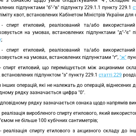
ні з ознакою щодо умов оподаткування "4", складені на
лених підпунктами "б"-"в" підпункту 229.1.1 пункту 229.1
с
іміту квот, встановлених Кабінетом Міністрів України для 
 - спирт етиловий, реалізований та/або використаний
ковується на умовах, встановлених підпунктами "д"-"є" п
у
;
 - спирт етиловий, реалізований та/або використаний
овується на умовах, встановлених підпунктами "ґ",
"ж"
пун
 - спирт етиловий, що переміщується між акцизними ск
 встановлених підпунктом "з" пункту 229.1
статті 229
розді
 інших операцій, які не належать до операцій, віднесених д
дному рядку зазначається цифра "0".
ідповідному рядку зазначається ознака щодо напрямів ви
 - реалізація виробленого спирту етилового, який використ
’ємом не більше 100 кубічних сантиметрів;
 - реалізація спирту етилового з акцизного складу до 