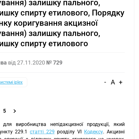
ування) залишку пального,
лишку спирту етилового, Порядку
нку коригування акцизної
ування) залишку пального,
лишку спирту етилового
ява
від
27.11.2020
№ 729
-
A
+
системі iplex
5
 для виробництва непідакцизної продукції, який
пункту 229.1
статті 229
розділу VI
Кодексу
. Акцизні