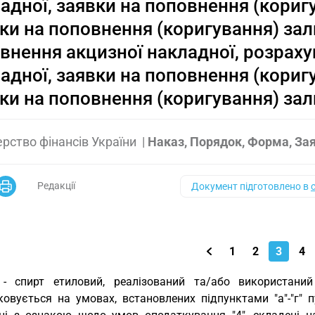
адної, заявки на поповнення (кориг
ки на поповнення (коригування) за
внення акцизної накладної, розраху
адної, заявки на поповнення (кориг
ки на поповнення (коригування) за
ерство фінансів України
|
Наказ, Порядок, Форма, За
Редакції
Документ підготовлено в
1
2
3
4
 - спирт етиловий, реалізований та/або використаний
ковується на умовах, встановлених підпунктами "а"-"г" 