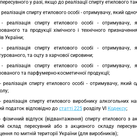
пересувного у разі, якщо до реалізації спирту етилового т
 - реалізація спирту етилового особі - отримувачу, який од
 - реалізація спирту етилового особі - отримувачу,
рованого та продукції хімічного і технічного призначенн
ів України;
 - реалізація спирту етилового особі - отримувачу,
урованого, та оцту з харчової сировини;
 - реалізація спирту етилового особі - отримувачу,
рованого та парфумерно-косметичної продукції;
 - реалізація спирту етилового особі - отримувачу, яки
олу;
 - реалізація спирту етилового виробнику алкогольних н
ий податок відповідно до
статті 225
розділу VI
Кодексу
;
 - фізичний відпуск (відвантаження) спирту етилового з 
ий склад пересувний або з акцизного складу пересув
ення по митній території України (для виробників);