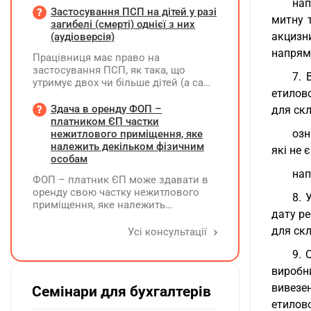
нап
належного оформлення такої
Застосування ПСП на дітей у разі
митну т
премії?
загибелі (смерті) однієї з них
акцизн
(аудіоверсія)
напрям 
Працівниця має право на
застосування ПСП, як така, що
7. 
утримує двох чи більше дітей (а саме
етилов
- 4 дитини). У червні поточного року
одна дитина загинула. Як надалі
Здача в оренду ФОП –
для скл
правильно застосовувати ПСП?
платником ЄП частки
Працівниця має подати нову заяву
озн
нежитлового приміщення, яке
на застосування ПСП?
належить декільком фізичним
які не 
особам
нап
ФОП – платник ЄП може здавати в
оренду свою частку нежитлового
8. 
приміщення, яке належить
дату ре
декільком ФО на праві спільної
власності із поділом на частки
для скл
Усі консультації
кожна з яких до 900 кв. метрів, а
9. 
загальна площа перевищує 900 кв.
метрів, якщо вона має КВЕД 68.20
виробн
вивезен
Семінари для бухгалтерів
етилово