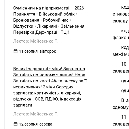
код
Сумісники на підприємстві – 2026
етилов
Прийняття • Військовий облік •
Бронювання • Робочий час •
складу 
Відпустки • Лікарняні • Звільнення.
код
Перевірки Держпраці і ТЦК
флакона
Лектор: Мойсеєнко Т.
код
11 серпня, вівторок
межі ми
10.
Великі зарплатні зміни! Зарплатна
складен
Звітність по-новому з липня! Нова
оди
Звітність по квоті 4% та внеску за її
невиконання! Зміни Середня
оди
зарплата: критичність, лікарняні,
відпускні. ЄСВ, ПДФО, індексація
В а
зарплати
одному 
Лектор: Мойсеєнко Т.
11.
складен
12 серпня, середа