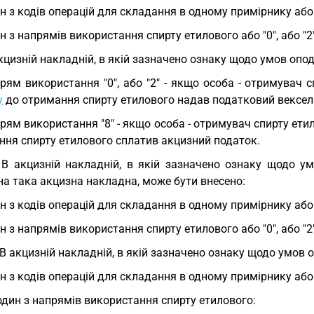
н з кодів операцій для складання в одному примірнику або "0", 
н з напрямів використання спирту етилового або "0", або "2",
кцизній накладній, в якій зазначено ознаку щодо умов опод
рям використання "0", або "2" - якщо особа - отримувач 
у
до отримання спирту етилового надав податковий вексел
рям використання "8" - якщо особа - отримувач спирту ети
ння спирту етилового сплатив акцизний податок.
 В акцизній накладній, в якій зазначено ознаку щодо ум
а така акцизна накладна, може бути внесено:
н з кодів операцій для складання в одному примірнику або "0"
н з напрямів використання спирту етилового або "0", або "2"
 В акцизній накладній, в якій зазначено ознаку щодо умов 
н з кодів операцій для складання в одному примірнику або "0",
один з напрямів використання спирту етилового: