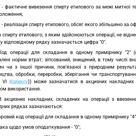
" - фактичне вивезення спирту етилового за межі митної те
Положення;
" - реалізація спирту етилового, обсяг якого збільшено 
 спирту етилового, з яким здійснюються операції, не відн
", у відповідному рядку зазначається цифра "0".
Код операції для складання в одному примірнику "2" 
лені норми втрат; зіпсований, знищений, в тому числі вн
ин чи з іншої причини, пов’язаної з природним результ
ицтва, обробки, переробки, зберігання чи транспортуван
у VI
Кодексу
)) може зазначатися в акцизних накладних
ом використання.
В акцизних накладних, складених на операції з ввезенн
ідних рядках зазначаються:
ровий код операції для складання в одному примірнику "4"
ака щодо умов оподаткування - "0";