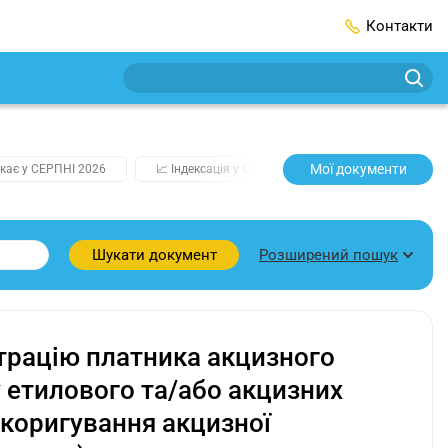
Контакти
Мої документи
кає у СЕРПНІ 2026
📈 Індексація у СЕРПНІ
2️⃣0️⃣2️⃣7️⃣ Усі клю
Розширений пошук
Шукати документ
трацію платника акцизного
у етилового та/або акцизних
 коригування акцизної