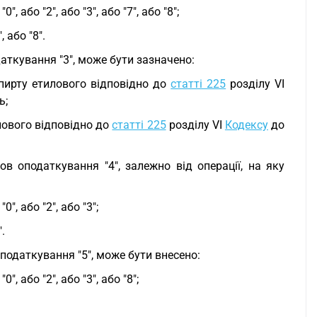
або "2", або "3", або "7", або "8";
 або "8".
аткування "3", може бути зазначено:
спирту етилового відповідно до
статті 225
розділу VI
ь;
лового відповідно до
статті 225
розділу VI
Кодексу
до
ов оподаткування "4", залежно від операції, на яку
, або "2", або "3";
.
оподаткування "5", може бути внесено:
 або "2", або "3", або "8";