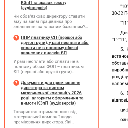
КЗпП та зразок тексту
"10
(аудіоверсія)
30-32 
Чи обов’язково директору ставити
візу на заяві працівника про
"11
звільнення за власним бажанням?
Якщо так, який текст візи є бажаним
Для
згідно з нормами КЗпП?
ППР платнику ЄП (першої або
"1"-"11
другої групи), у разі несплати або
сплати не в повному обсязі
5. 
авансових внесків ЄП
встанов
У разі несплати або сплати не в
обстав
повному обсязі ФОП – платником
виробн
ЄП (першої або другої групи)
розділ
авансових внесків єдиного податку,
за результатами акта перевірки
Документи для преміювання
напрям
щодо таких виявлених порушень
директора за листом
визначається сума штрафу та
материнської компанії у 2026
6. 
складається ППР за формою «Ш»
році: алгоритм оформлення та
відпов
вимоги КЗпП (аудіоверсія)
циф
Товариство отримало лист від
материнської компанії щодо
озн
преміювання директора. Які
додаткові документи необхідні для