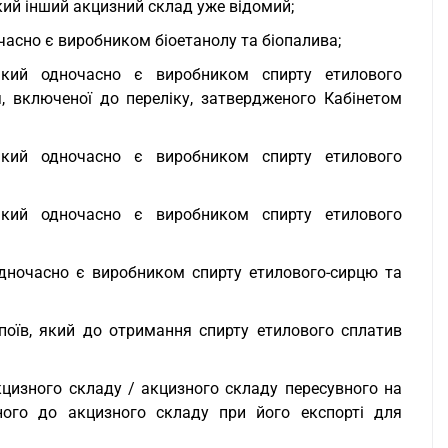
акий інший акцизний склад уже відомий;
ночасно є виробником біоетанолу та біопалива;
 який одночасно є виробником спирту етилового
я, включеної до переліку, затвердженого Кабінетом
 який одночасно є виробником спирту етилового
 який одночасно є виробником спирту етилового
й одночасно є виробником спирту етилового-сирцю та
апоїв, який до отримання спирту етилового сплатив
акцизного складу / акцизного складу пересувного на
ного до акцизного складу при його експорті для