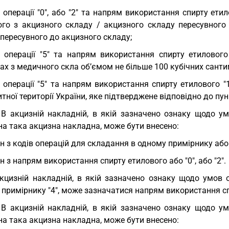
 операції "0", або "2" та напрям використання спирту етил
ого з акцизного складу / акцизного складу пересувного
пересувного до акцизного складу;
 операції "5" та напрям використання спирту етилового 
х з медичного скла об’ємом не більше 100 кубічних санти
 операції "5" та напрям використання спирту етилового "
тної території України, яке підтверджене відповідно до пу
 В акцизній накладній, в якій зазначено ознаку щодо ум
а така акцизна накладна, може бути внесено:
н з кодів операцій для складання в одному примірнику або "0",
н з напрям використання спирту етилового або "0", або "2".
кцизній накладній, в якій зазначено ознаку щодо умов 
примірнику "4", може зазначатися напрям використання спир
 В акцизній накладній, в якій зазначено ознаку щодо ум
а така акцизна накладна, може бути внесено: