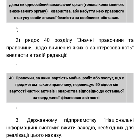
діяла як одноосібний виконавчий орган (голова колегіального
виконавчого органу) Товариства, або набуття нею правового
статусу особи зниклої безвісти за особливих обставин.
";
2) рядок 40 розділу "Значні правочини та
правочини, щодо вчинення яких є заінтересованість"
викласти в такій редакції:
"
40. Правочин, за яким вартість майна, робіт або послуг, що є
предметом такого правочину, перевищує 50 відсотків
вартості чистих активів Товариства відповідно до останньої
затвердженої фінансової звітності:
".
3. Державному підприємству "Національні
інформаційні системи" вжити заходів, необхідних для
реалізації цього наказу.