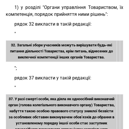
1) у розділі "Органи управління Товариством, їх
компетенція, порядок прийняття ними рішень":
рядок 32 викласти в такій редакції:
"
32. Загальні збори учасників можуть вирішувати будь-які
питання діяльності Товариства, крім питань, віднесених до
виключної компетенції інших органів Товариства.
";
рядок 37 викласти у такій редакції:
"
37. У разі смерті особи, яка діяла як одноосібний виконавчий
орган (голова колегіального виконавчого органу) Товариства,
набуття такою особою правового статусу зниклої безвісти
за особливих обставин виконувачем обов’язків до обрання в
установленому порядку іншої особи стає заступник