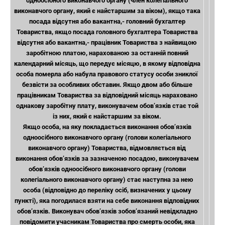
одноосібного виконавчого органу (член колегіального
виконавчого органу, який є найстаршим за віком), якщо така
посада відсутня або вакантна,- головний бухгалтер
Товариства, якщо посада головного бухгалтера Товариства
відсутня або вакантна,- працівник Товариства з найвищою
заробітною платою, нарахованою за останній повний
календарний місяць, що передує місяцю, в якому відповідна
особа померла або набула правового статусу особи зниклої
безвісти за особливих обставин. Якщо двом або більше
працівникам Товариства за відповідний місяць нараховано
однакову заробітну плату, виконувачем обов’язків стає той
із них, який є найстаршим за віком.
Якщо особа, на яку покладається виконання обов’язків
одноосібного виконавчого органу (голови колегіального
виконавчого органу) Товариства, відмовляється від
виконання обов’язків за зазначеною посадою, виконувачем
обов’язків одноосібного виконавчого органу (голови
колегіального виконавчого органу) стає наступна за нею
особа (відповідно до переліку осіб, визначених у цьому
пункті), яка погодилася взяти на себе виконання відповідних
обов’язків. Виконувач обов’язків зобов’язаний невідкладно
повідомити учасникам Товариства про смерть особи, яка