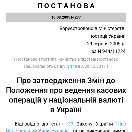
П О С Т А Н О В А
10.08.2005 N 277
Зареєстровано в Міністерстві
юстиції України
29 серпня 2005 р.
за N 944/11224
( Постанова втратила чинність на підставі Постанови
Національного банку
N 148
від 29.12.2017 )
Про затвердження Змін до
Положення про ведення касових
операцій у національній валюті
в Україні
Відповідно до статті
33
Закону України
"Про
Національний банк України"
та на виконання вимог