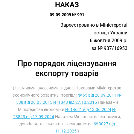
НАКАЗ
09.09.2009 № 991
Зареєстровано в Міністерстві
юстиції України
6 жовтня 2009 р.
за № 937/16953
Про порядок ліцензування
експорту товарів
( Із змінами, внесеними згідно з Наказами Міністерства
економічного розвитку і торгівлі
№ 65 від 28.09.2011
№
538 від 26.05.2015
№ 1348 від 27.10.2015
Наказами
Міністерства економіки
№ 14641 від 13.06.2024
№
23823 від 17.09.2024
Наказом Міністерства економіки,
довкілля та сільського господарства
№ 3027 від
11.12.2025
)