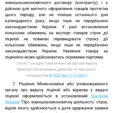
зовнішньоекономічного договору (контракту), і є
дійсною для митного оформлення товарів протягом
цього періоду, але не пізніше останнього дня
календарного року, якщо інше не передбачено
законодавством України. У разі встановлення
кількісних обмежень на експорт товарів строк дії
ліцензії не повинен перевищувати строку дії
кількісних обмежень, якщо інше не передбачено
законодавством України. Увезення товару за
ліцензією може здійснюватись окремими партіями.
( Пункт 7 розділу II виключено на підставі Наказу
Міністерства економіки, довкілля та сільського
господарства
№ 3027 від 11.12.2025
)
7. Рішення Мінекономіки або уповноваженого
органу про видачу ліцензії або відмову у видачі
ліцензії оформлюється в установлений
Законом
України
"Про зовнішньоекономічну діяльність" строк,
відлік якого здійснюється з дати одержання заявки