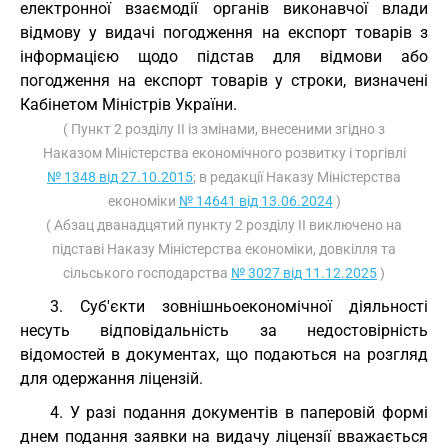
електронної взаємодії органів виконавчої влади
відмову у видачі погодження на експорт товарів з
інформацією щодо підстав для відмови або
погодження на експорт товарів у строки, визначені
Кабінетом Міністрів України.
( Пункт 2 розділу ІI із змінами, внесеними згідно з
Наказом Міністерства економічного розвитку і торгівлі
№ 1348 від 27.10.2015
; в редакції Наказу Міністерства
економіки
№ 14641 від 13.06.2024
)
( Абзац дванадцятий пункту 2 розділу ІI виключено на
підставі Наказу Міністерства економіки, довкілля та
сільського господарства
№ 3027 від 11.12.2025
)
3. Суб'єкти зовнішньоекономічної діяльності
несуть відповідальність за недостовірність
відомостей в документах, що подаються на розгляд
для одержання ліцензій.
4. У разі подання документів в паперовій формі
днем подання заявки на видачу ліцензії вважається