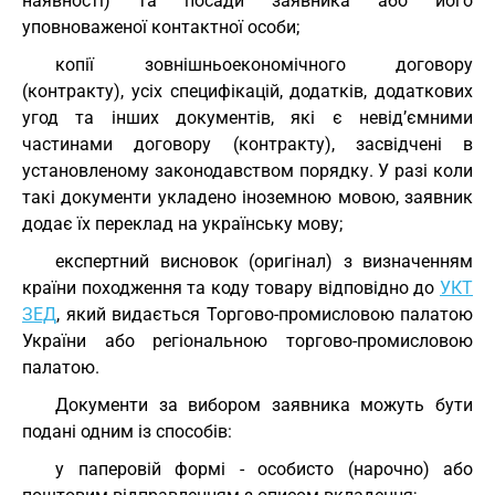
наявності) та посади заявника або його
уповноваженої контактної особи;
копії зовнішньоекономічного договору
(контракту), усіх специфікацій, додатків, додаткових
угод та інших документів, які є невід’ємними
частинами договору (контракту), засвідчені в
установленому законодавством порядку. У разі коли
такі документи укладено іноземною мовою, заявник
додає їх переклад на українську мову;
експертний висновок (оригінал) з визначенням
країни походження та коду товару відповідно до
УКТ
ЗЕД
, який видається Торгово-промисловою палатою
України або регіональною торгово-промисловою
палатою.
Документи за вибором заявника можуть бути
подані одним із способів:
у паперовій формі - особисто (нарочно) або