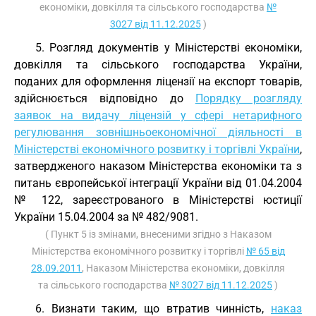
економіки, довкілля та сільського господарства
№
3027 від 11.12.2025
)
5. Розгляд документів у Міністерстві економіки,
довкілля та сільського господарства України,
поданих для оформлення ліцензії на експорт товарів,
здійснюється відповідно до
Порядку розгляду
заявок на видачу ліцензій у сфері нетарифного
регулювання зовнішньоекономічної діяльності в
Міністерстві економічного розвитку і торгівлі України
,
затвердженого наказом Міністерства економіки та з
питань європейської інтеграції України від 01.04.2004
№ 122, зареєстрованого в Міністерстві юстиції
України 15.04.2004 за № 482/9081.
( Пункт 5 із змінами, внесеними згідно з Наказом
Міністерства економічного розвитку і торгівлі
№ 65 від
28.09.2011
, Наказом Міністерства економіки, довкілля
та сільського господарства
№ 3027 від 11.12.2025
)
6. Визнати таким, що втратив чинність,
наказ