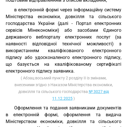
поштовим відправленням з описом вкладення;
в електронній формі через інформаційну систему
Міністерства економіки, довкілля та сільського
господарства України (далі - Портал електронних
сервісів Мінекономіки) або засобами Єдиного
державного вебпорталу електронних послуг (за
наявності відповідної технічної можливості) з
використанням кваліфікованого електронного
підпису або удосконаленого електронного підпису,
що базується на кваліфікованому сертифікаті
електронного підпису заявника.
( Абзац восьмий пункту 2 розділу ІI із змінами,
внесеними згідно з Наказом Міністерства економіки,
довкілля та сільського господарства
№ 3027 від
11.12.2025
)
Оформлення та подання заявниками документів
в електронній формі, оформлення та видача
Міністерством економіки, довкілля та сільського