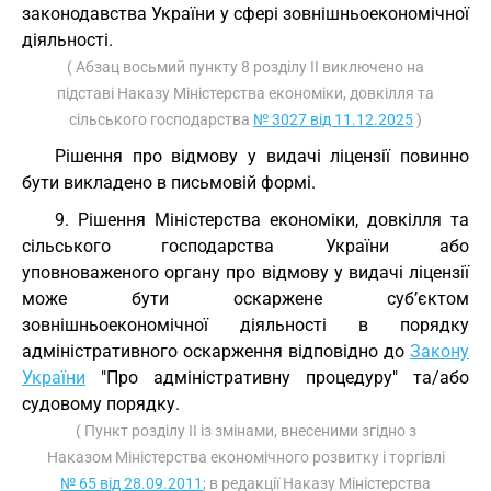
законодавства України у сфері зовнішньоекономічної
діяльності.
( Абзац восьмий пункту 8 розділу II виключено на
підставі Наказу Міністерства економіки, довкілля та
сільського господарства
№ 3027 від 11.12.2025
)
Рішення про відмову у видачі ліцензії повинно
бути викладено в письмовій формі.
9. Рішення Міністерства економіки, довкілля та
сільського господарства України або
уповноваженого органу про відмову у видачі ліцензії
може бути оскаржене суб’єктом
зовнішньоекономічної діяльності в порядку
адміністративного оскарження відповідно до
Закону
України
"Про адміністративну процедуру" та/або
судовому порядку.
( Пункт розділу II із змінами, внесеними згідно з
Наказом Міністерства економічного розвитку і торгівлі
№ 65 від 28.09.2011
; в редакції Наказу Міністерства