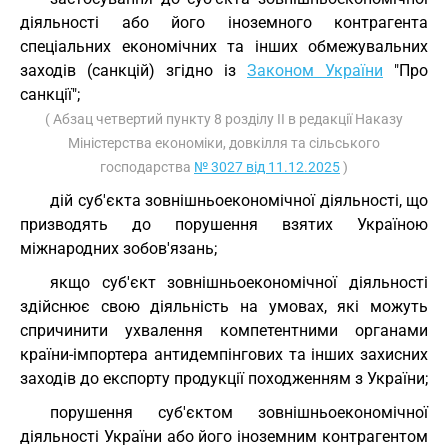
діяльності або його іноземного контрагента
спеціальних економічних та інших обмежувальних
заходів (санкцій) згідно із
Законом України
"Про
санкції";
( Абзац четвертий пункту 8 розділу II в редакції Наказу
Міністерства економіки, довкілля та сільського
господарства
№ 3027 від 11.12.2025
)
дій суб'єкта зовнішньоекономічної діяльності, що
призводять до порушення взятих Україною
міжнародних зобов'язань;
якщо суб'єкт зовнішньоекономічної діяльності
здійснює свою діяльність на умовах, які можуть
спричинити ухвалення компетентними органами
країни-імпортера антидемпінгових та інших захисних
заходів до експорту продукції походженням з України;
порушення суб'єктом зовнішньоекономічної
діяльності України або його іноземним контрагентом