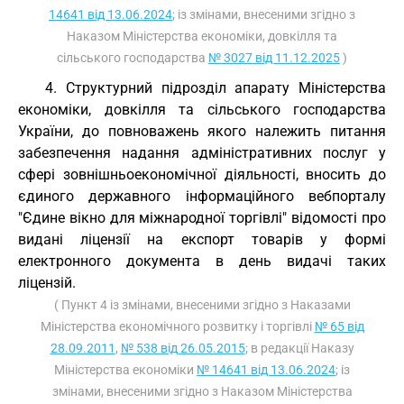
14641 від 13.06.2024
; із змінами, внесеними згідно з
Наказом Міністерства економіки, довкілля та
сільського господарства
№ 3027 від 11.12.2025
)
4. Структурний підрозділ апарату Міністерства
економіки, довкілля та сільського господарства
України, до повноважень якого належить питання
забезпечення надання адміністративних послуг у
сфері зовнішньоекономічної діяльності, вносить до
єдиного державного інформаційного вебпорталу
"Єдине вікно для міжнародної торгівлі" відомості про
видані ліцензії на експорт товарів у формі
електронного документа в день видачі таких
ліцензій.
( Пункт 4 із змінами, внесеними згідно з Наказами
Міністерства економічного розвитку і торгівлі
№ 65 від
28.09.2011
,
№ 538 від 26.05.2015
; в редакції Наказу
Міністерства економіки
№ 14641 від 13.06.2024
; із
змінами, внесеними згідно з Наказом Міністерства