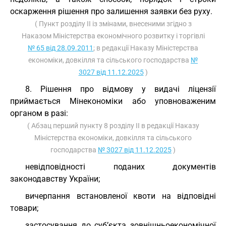
оскарження рішення про залишення заявки без руху.
( Пункт розділу II із змінами, внесеними згідно з
Наказом Міністерства економічного розвитку і торгівлі
№ 65 від 28.09.2011
; в редакції Наказу Міністерства
економіки, довкілля та сільського господарства
№
3027 від 11.12.2025
)
8. Рішення про відмову у видачі ліцензії
приймається Мінекономіки або уповноваженим
органом в разі:
( Абзац перший пункту 8 розділу II в редакції Наказу
Міністерства економіки, довкілля та сільського
господарства
№ 3027 від 11.12.2025
)
невідповідності поданих документів
законодавству України;
вичерпання встановленої квоти на відповідні
товари;
застосування до суб’єкта зовнішньоекономічної