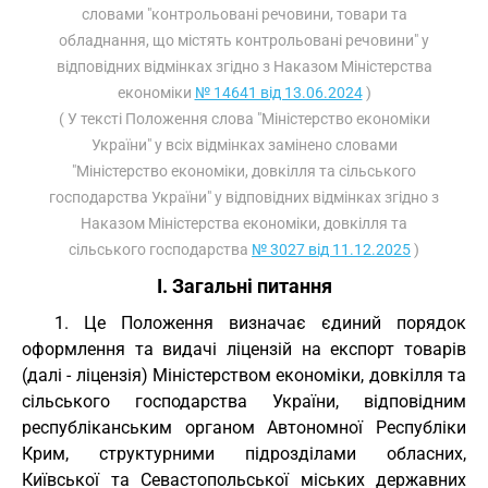
словами "контрольовані речовини, товари та
обладнання, що містять контрольовані речовини" у
відповідних відмінках згідно з Наказом Міністерства
економіки
№ 14641 від 13.06.2024
)
( У тексті Положення слова "Міністерство економіки
України" у всіх відмінках замінено словами
"Міністерство економіки, довкілля та сільського
господарства України" у відповідних відмінках згідно з
Наказом Міністерства економіки, довкілля та
сільського господарства
№ 3027 від 11.12.2025
)
I. Загальні питання
1. Це Положення визначає єдиний порядок
оформлення та видачі ліцензій на експорт товарів
(далі - ліцензія) Міністерством економіки, довкілля та
сільського господарства України, відповідним
республіканським органом Автономної Республіки
Крим, структурними підрозділами обласних,
Київської та Севастопольської міських державних