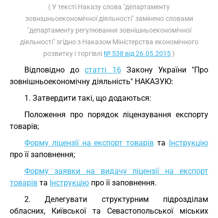
( У тексті Наказу слова "департаменту
зовнішньоекономічної діяльності" замінено словами
"департаменту регулювання зовнішньоекономічної
діяльності" згідно з Наказом Міністерства економічного
розвитку і торгівлі
№ 538 від 26.05.2015
)
Відповідно до
статті 16
Закону України "Про
зовнішньоекономічну діяльність" НАКАЗУЮ:
1. Затвердити такі, що додаються:
Положення про порядок ліцензування експорту
товарів;
Форму ліцензії на експорт товарів
та
Інструкцію
про її заповнення;
Форму заявки на видачу ліцензії на експорт
товарів
та
Інструкцію
про її заповнення.
2. Делегувати структурним підрозділам
обласних, Київської та Севастопольської міських