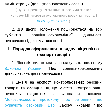
адміністрацій (далі - уповноважений орган).
( Пункт 1 розділу I із змінами, внесеними згідно з
Наказом Міністерства економічного розвитку і торгівлі
№ 65 від 28.09.2011
)
2. Дія цього Положення поширюється на всіх
суб'єктів зовнішньоекономічної діяльності
незалежно від форми власності.
II. Порядок оформлення та видачі ліцензії на
експорт товарів
1. Ліцензія видається в порядку, встановленому
Законом України
"Про зовнішньоекономічну
діяльність" та цим Положенням.
Ліцензія на експорт контрольованих речовин,
товарів та обладнання, що містять контрольовані
речовини, видається на виконання положень
Монреальського протоколу про речовини, що
руйнують озоновий шар
, Закону України "Про