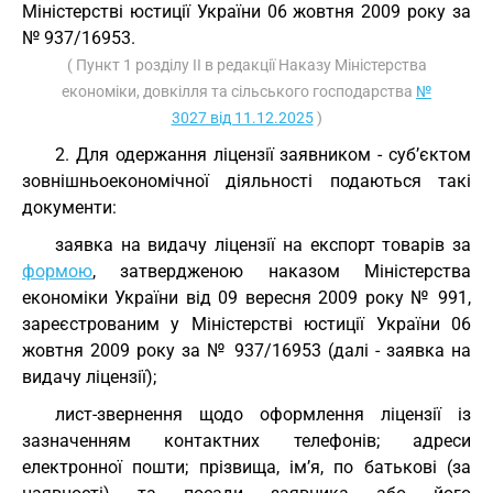
Міністерстві юстиції України 06 жовтня 2009 року за
№ 937/16953.
( Пункт 1 розділу II в редакції Наказу Міністерства
економіки, довкілля та сільського господарства
№
3027 від 11.12.2025
)
2. Для одержання ліцензії заявником - суб’єктом
зовнішньоекономічної діяльності подаються такі
документи:
заявка на видачу ліцензії на експорт товарів за
формою
, затвердженою наказом Міністерства
економіки України від 09 вересня 2009 року № 991,
зареєстрованим у Міністерстві юстиції України 06
жовтня 2009 року за № 937/16953 (далі - заявка на
видачу ліцензії);
лист-звернення щодо оформлення ліцензії із
зазначенням контактних телефонів; адреси
електронної пошти; прізвища, ім’я, по батькові (за