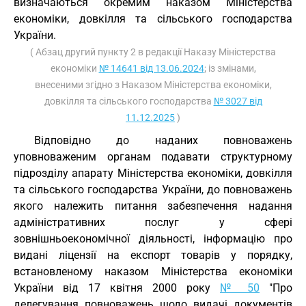
визначаються окремим наказом Міністерства
економіки, довкілля та сільського господарства
України.
( Абзац другий пункту 2 в редакції Наказу Міністерства
економіки
№ 14641 від 13.06.2024
; із змінами,
внесеними згідно з Наказом Міністерства економіки,
довкілля та сільського господарства
№ 3027 від
11.12.2025
)
Відповідно до наданих повноважень
уповноваженим органам подавати структурному
підрозділу апарату Міністерства економіки, довкілля
та сільського господарства України, до повноважень
якого належить питання забезпечення надання
адміністративних послуг у сфері
зовнішньоекономічної діяльності, інформацію про
видані ліцензії на експорт товарів у порядку,
встановленому наказом Міністерства економіки
України від 17 квітня 2000 року
№ 50
"Про
делегування повноважень щодо видачі документів