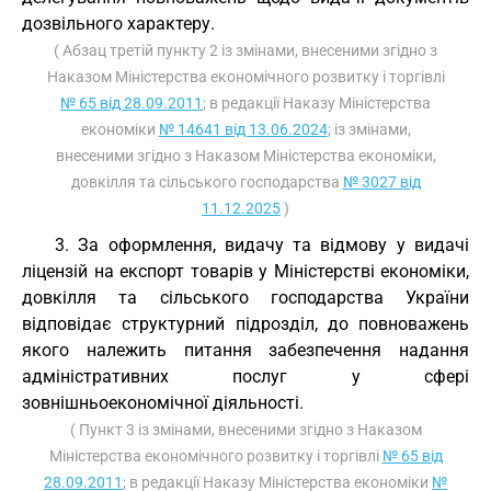
дозвільного характеру.
( Абзац третій пункту 2 із змінами, внесеними згідно з
Наказом Міністерства економічного розвитку і торгівлі
№ 65 від 28.09.2011
; в редакції Наказу Міністерства
економіки
№ 14641 від 13.06.2024
; із змінами,
внесеними згідно з Наказом Міністерства економіки,
довкілля та сільського господарства
№ 3027 від
11.12.2025
)
3. За оформлення, видачу та відмову у видачі
ліцензій на експорт товарів у Міністерстві економіки,
довкілля та сільського господарства України
відповідає структурний підрозділ, до повноважень
якого належить питання забезпечення надання
адміністративних послуг у сфері
зовнішньоекономічної діяльності.
( Пункт 3 із змінами, внесеними згідно з Наказом
Міністерства економічного розвитку і торгівлі
№ 65 від
28.09.2011
; в редакції Наказу Міністерства економіки
№