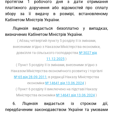
протягом 1 робочого дня з дати отримання
платіжного доручення або відомостей про сплату
збору за її видачу в розмірі, встановленому
Кабінетом Міністрів України.
Ліцензія видається безоплатно у випадках,
визначених Кабінетом Міністрів України.
( Абзац четвертий пункту 5 розділу ІI із змінами,
внесеними згідно з Наказом Міністерства економіки,
довкілля та сільського господарства
№ 3027 від
11.12.2025
)
( Пункт 5 розділу II із змінами, внесеними згідно з
Наказом Міністерства економічного розвитку і торгівлі
№ 65 від 28.09.2011
; в редакції Наказу Міністерства
економіки
№ 14641 від 13.06.2024
)
( Пункт 6 розділу II виключено на підставі Наказу
Міністерства економіки
№ 14641 від 13.06.2024
)
6. Ліцензія видається із строком дії,
передбаченим законодавством України та умовами