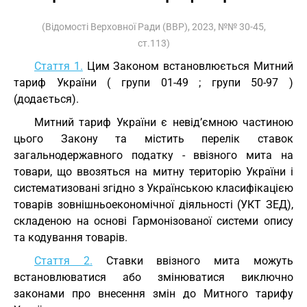
(Відомості Верховної Ради (ВВР), 2023, №№ 30-45,
ст.113)
Стаття 1.
Цим Законом встановлюється Митний
тариф України (
групи 01-49
;
групи 50-97
)
(додається).
Митний тариф України є невід’ємною частиною
цього Закону та містить перелік ставок
загальнодержавного податку - ввізного мита на
товари, що ввозяться на митну територію України і
систематизовані згідно з Українською класифікацією
товарів зовнішньоекономічної діяльності (УКТ ЗЕД),
складеною на основі Гармонізованої системи опису
та кодування товарів.
Стаття 2.
Ставки ввізного мита можуть
встановлюватися або змінюватися виключно
законами про внесення змін до Митного тарифу